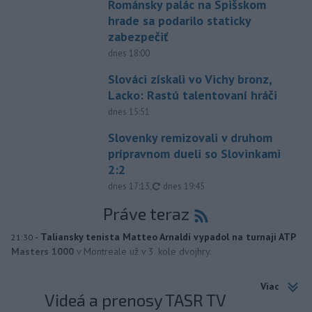
Románsky palác na Spišskom
hrade sa podarilo staticky
zabezpečiť
dnes 18:00
Slováci získali vo Vichy bronz,
Lacko: Rastú talentovaní hráči
dnes 15:51
Slovenky remizovali v druhom
prípravnom dueli so Slovinkami
2:2
aktualizované
dnes 17:13
,
dnes 19:45
Práve teraz
-
Taliansky tenista Matteo Arnaldi vypadol na turnaji ATP
21:30
Masters 1000
v Montreale už v 3. kole dvojhry.
Viac
Videá a prenosy TASR TV