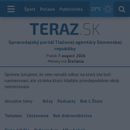
23
°C
Index
Šport
Počasie
Publicistika
Slovensko
Zahranič
TERAZ
.SK
Spravodajský portál Tlačovej agentúry Slovenskej
republiky
Piatok
7. august 2026
Meniny má
Štefánia
Úprimne ľutujeme, že sme nenašli odkaz na ktorý ste boli
nasmerovaní, ale stránka ktorú hľadáte pravdepodobne nikdy
neexistovala
Aktuálne témy:
Kvízy
Podcasty
Rok Ľ.Štúra
Turizmus
Cestovanie
Rok dobrovoľníctva