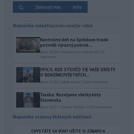
Zobraziť viac
Info
Najnovšie videá
Najsledovanejšie videá
Kontrolný deň na Spišskom hrade
potvrdil výrazný pokrok...
dnes 18:09
|
Ministerstvo kultúry SR
|
15
zobrazení
⁉️FICO, KDE STE⁉️ČO TIE VAŠE DRÍSTY
O BENZÍNE⁉️VŠETKÝCH...
dnes 17:02
|
Jakab Július
|
3626
zobrazení
Taraba: Rozvíjame všetky kúty
Slovenska
dnes 16:57
|
Taraba Tomáš
|
2970
zobrazení
Najnovšie statusy štátnych inštitúcií
CHYSTÁTE SA VON? UŽITE SI ZÁBAVU A