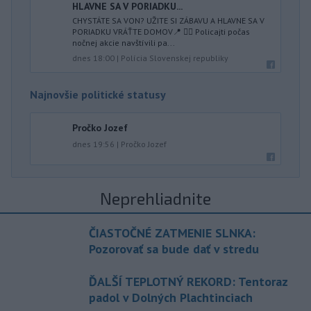
HLAVNE SA V PORIADKU...
CHYSTÁTE SA VON? UŽITE SI ZÁBAVU A HLAVNE SA V
PORIADKU VRÁŤTE DOMOV📍 👮‍♂️ Policajti počas
nočnej akcie navštívili pa...
dnes 18:00
|
Polícia Slovenskej republiky
Najnovšie politické statusy
Pročko Jozef
dnes 19:56
|
Pročko Jozef
Neprehliadnite
ČIASTOČNÉ ZATMENIE SLNKA:
Pozorovať sa bude dať v stredu
ĎALŠÍ TEPLOTNÝ REKORD: Tentoraz
padol v Dolných Plachtinciach