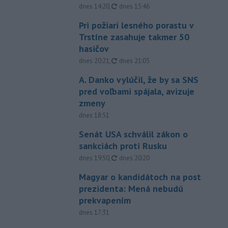
aktualizované
dnes 14:20
,
dnes 15:46
Pri požiari lesného porastu v
Trstíne zasahuje takmer 50
hasičov
aktualizované
dnes 20:21
,
dnes 21:05
A. Danko vylúčil, že by sa SNS
pred voľbami spájala, avizuje
zmeny
dnes 18:51
Senát USA schválil zákon o
sankciách proti Rusku
aktualizované
dnes 19:50
,
dnes 20:20
Magyar o kandidátoch na post
prezidenta: Mená nebudú
prekvapením
dnes 17:31