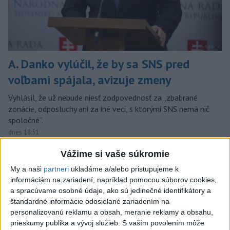
A. Danko vylúčil, že by sa SNS pred
voľbami spájala, avizuje zmeny
Vyhlásil, že už nebude niesť zodpovednosť za „zbabrané
zonácie, odposluchy ani za iné veci, s ktorými SNS nemá nič
spoločné“.
dnes 18:51
Slovensko
Vážime si vaše súkromie
My a naši
partneri
ukladáme a/alebo pristupujeme k
KDH od polície očakáva rýchle
informáciám na zariadení, napríklad pomocou súborov cookies,
vyšetrenie útoku na cudzincov v
a spracúvame osobné údaje, ako sú jedinečné identifikátory a
Nitre
štandardné informácie odosielané zariadením na
personalizovanú reklamu a obsah, meranie reklamy a obsahu,
dnes 18:06
prieskumy publika a vývoj služieb.
S vaším povolením môže