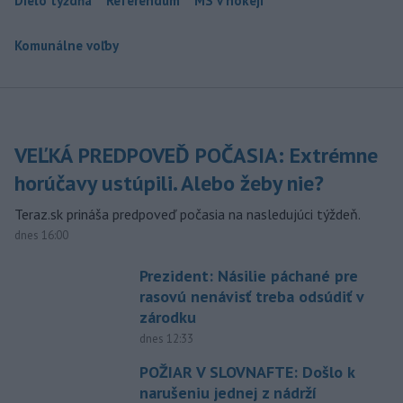
Dielo týždňa
Referendum
MS v hokeji
Komunálne voľby
VEĽKÁ PREDPOVEĎ POČASIA: Extrémne
horúčavy ustúpili. Alebo žeby nie?
Teraz.sk prináša predpoveď počasia na nasledujúci týždeň.
dnes 16:00
Prezident: Násilie páchané pre
rasovú nenávisť treba odsúdiť v
zárodku
dnes 12:33
POŽIAR V SLOVNAFTE: Došlo k
narušeniu jednej z nádrží