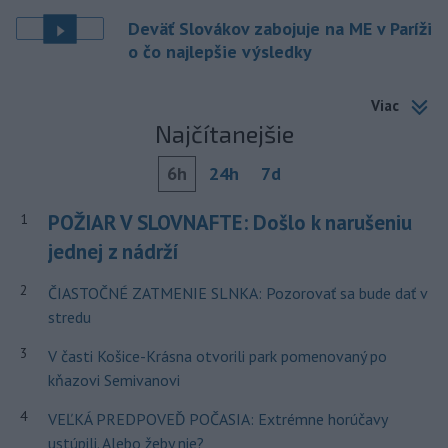
Deväť Slovákov zabojuje na ME v Paríži
o čo najlepšie výsledky
Viac
Najčítanejšie
6h
24h
7d
POŽIAR V SLOVNAFTE: Došlo k narušeniu
1
jednej z nádrží
2
ČIASTOČNÉ ZATMENIE SLNKA: Pozorovať sa bude dať v
stredu
3
V časti Košice-Krásna otvorili park pomenovaný po
kňazovi Semivanovi
4
VEĽKÁ PREDPOVEĎ POČASIA: Extrémne horúčavy
ustúpili. Alebo žeby nie?