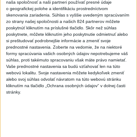
Rezort školstva pomôže samosprávam s určovaním
naša spoločnosť a naši partneri používať presné údaje
o geografickej polohe a identifikáciu prostredníctvom
školských obvodov
skenovania zariadenia. Súhlas s vyššie uvedeným spracúvaním
zo strany našej spoločnosti a našich 824 partnerov môžete
O jedného prevádzača menej: Prispela k tomu aj slovenská
poskytnúť kliknutím na príslušné tlačidlo. Skôr než súhlas
polícia
poskytnete, môžete kliknutím jeho poskytnutie odmietnuť alebo
si preštudovať podrobnejšie informácie a zmeniť svoje
POŽIAR V SLOVNAFTE: Došlo k narušeniu jednej z nádrží
prednostné nastavenia.
Zoberte na vedomie, že na niektoré
formy spracúvania vašich osobných údajov nepotrebujeme váš
Zahraničie
súhlas, proti takémuto spracovaniu však máte právo namietať.
Vaše prednostné nastavenia sa budú vzťahovať len na túto
webovú lokalitu. Svoje nastavenia môžete kedykoľvek zmeniť
Turecko: Nová obranná dohoda nie v
alebo svoj súhlas odvolať návratom na túto webovú stránku
rozpore so záväzkami voči NATO
kliknutím na tlačidlo „Ochrana osobných údajov“ v dolnej časti
dnes 22:09
stránky.
Ruská ambasáda označila nález dronu na letisku v Lipsku za
provokáciu
Bývalý príslušník námornej pechoty USA je vo väzbe v
ohrození života