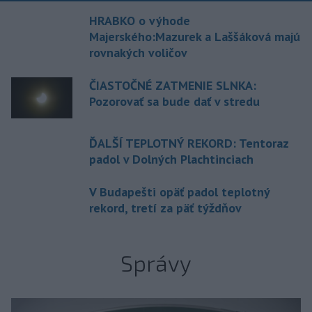
HRABKO o výhode
Majerského:Mazurek a Laššáková majú
rovnakých voličov
ČIASTOČNÉ ZATMENIE SLNKA:
Pozorovať sa bude dať v stredu
ĎALŠÍ TEPLOTNÝ REKORD: Tentoraz
padol v Dolných Plachtinciach
V Budapešti opäť padol teplotný
rekord, tretí za päť týždňov
Správy