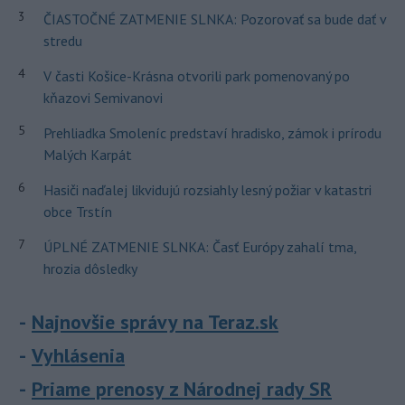
3
ČIASTOČNÉ ZATMENIE SLNKA: Pozorovať sa bude dať v
stredu
4
V časti Košice-Krásna otvorili park pomenovaný po
kňazovi Semivanovi
5
Prehliadka Smoleníc predstaví hradisko, zámok i prírodu
Malých Karpát
6
Hasiči naďalej likvidujú rozsiahly lesný požiar v katastri
obce Trstín
7
ÚPLNÉ ZATMENIE SLNKA: Časť Európy zahalí tma,
hrozia dôsledky
Najnovšie správy na Teraz.sk
Vyhlásenia
Priame prenosy z Národnej rady SR