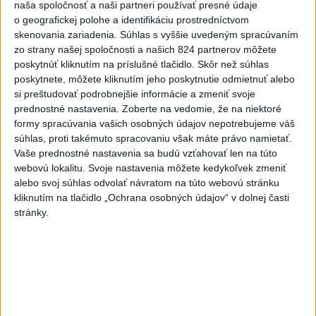
naša spoločnosť a naši partneri používať presné údaje
Slovensko
o geografickej polohe a identifikáciu prostredníctvom
skenovania zariadenia. Súhlas s vyššie uvedeným spracúvaním
DOVOLENKÁRI, POZOR: Fotky z
zo strany našej spoločnosti a našich 824 partnerov môžete
dovolenky môžu prilákať zlodejov
poskytnúť kliknutím na príslušné tlačidlo. Skôr než súhlas
dnes 15:15
poskytnete, môžete kliknutím jeho poskytnutie odmietnuť alebo
si preštudovať podrobnejšie informácie a zmeniť svoje
prednostné nastavenia.
Zoberte na vedomie, že na niektoré
Kúpele Brusno pripravujú 19. ročník festivalu Jozefa
formy spracúvania vašich osobných údajov nepotrebujeme váš
Bednárika
súhlas, proti takémuto spracovaniu však máte právo namietať.
Vaše prednostné nastavenia sa budú vzťahovať len na túto
Dielo týždňa SNG: Za(k)liate peniaze - liatie od Miloša Boďu
webovú lokalitu. Svoje nastavenia môžete kedykoľvek zmeniť
alebo svoj súhlas odvolať návratom na túto webovú stránku
kliknutím na tlačidlo „Ochrana osobných údajov“ v dolnej časti
Klimatológ: Zeleň môže významným spôsobom
stránky.
ovplyvňovať klímu miest
Zahraničie
Zelenskyj:USA Ukrajine dodávajú
rakety do systému Patriot každý