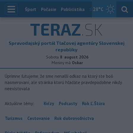
28
°C
Index
Šport
Počasie
Publicistika
Slovensko
Zahranič
TERAZ
.SK
Spravodajský portál Tlačovej agentúry Slovenskej
republiky
Sobota
8. august 2026
Meniny má
Oskar
Úprimne ľutujeme, že sme nenašli odkaz na ktorý ste boli
nasmerovaní, ale stránka ktorú hľadáte pravdepodobne nikdy
neexistovala
Aktuálne témy:
Kvízy
Podcasty
Rok Ľ.Štúra
Turizmus
Cestovanie
Rok dobrovoľníctva