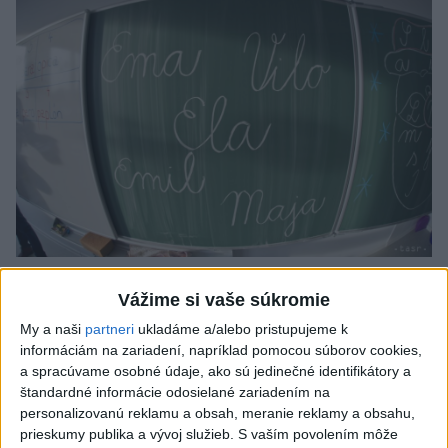
Od septembra sa AI gramotnosť stane
Vážime si vaše súkromie
súčasťou vzdelávania na ZŠ
My a naši
partneri
ukladáme a/alebo pristupujeme k
Žiaci sa budú podľa ministerstva učiť rozumieť tomu, ako AI
informáciám na zariadení, napríklad pomocou súborov cookies,
funguje, kde sú jej limity, aj to, ako si budovať zdravý vzťah k
a spracúvame osobné údaje, ako sú jedinečné identifikátory a
technológiám.
štandardné informácie odosielané zariadením na
personalizovanú reklamu a obsah, meranie reklamy a obsahu,
dnes 10:53
prieskumy publika a vývoj služieb.
S vaším povolením môže