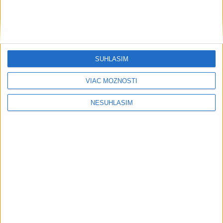
SÚHLASÍM
VIAC MOŽNOSTÍ
NESÚHLASÍM
....