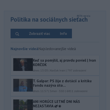
Politika na sociálnych sieťach
Zobraziť viac
Info
Najnovšie videá
Najsledovanejšie videá
Keď sa pomýliš, aj pravdu povieš | Ivan
KORČOK
dnes 13:03
|
Korčok Ivan
|
797
zobrazení
T. Gašpar: PS žije z dotácií a kritiku
fondu nazýva úto...
dnes 11:57
|
Smer - SSD
|
6811
zobrazení
ANI HORÚCE LETNÉ DNI NÁS
NEZASTAVIA 🌿☀️