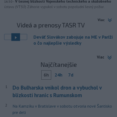
-
V tesnej blízkosti Vojenského technického a skúšobného
16:50
ústavu (VTSÚ) Záhorie vypukol v sobotu popoludní lesný požiar.
Viac
Videá a prenosy TASR TV
Deväť Slovákov zabojuje na ME v Paríži
o čo najlepšie výsledky
Viac
Najčítanejšie
6h
24h
7d
Do Bulharska vnikol dron a vybuchol v
1
blízkosti hraníc s Rumunskom
2
Na Kamzíku v Bratislave v sobotu otvoria nové Šantisko
pre deti