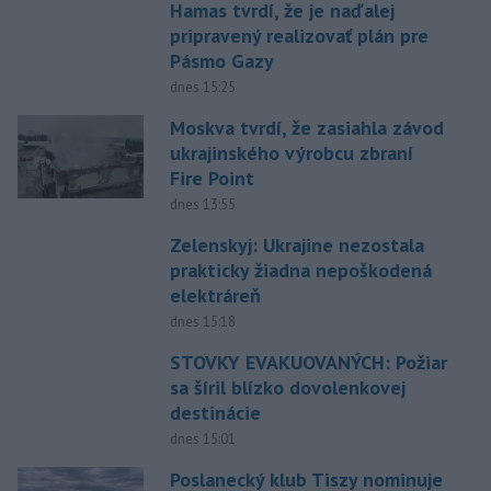
Hamas tvrdí, že je naďalej
pripravený realizovať plán pre
Pásmo Gazy
dnes 15:25
Moskva tvrdí, že zasiahla závod
ukrajinského výrobcu zbraní
Fire Point
dnes 13:55
Zelenskyj: Ukrajine nezostala
prakticky žiadna nepoškodená
elektráreň
dnes 15:18
STOVKY EVAKUOVANÝCH: Požiar
sa šíril blízko dovolenkovej
destinácie
dnes 15:01
Poslanecký klub Tiszy nominuje