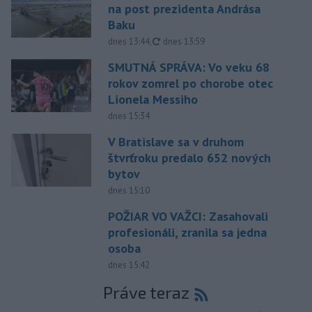
na post prezidenta Andrása
Baku
aktualizované
dnes 13:44
,
dnes 13:59
SMUTNÁ SPRÁVA: Vo veku 68
rokov zomrel po chorobe otec
Lionela Messiho
dnes 15:34
V Bratislave sa v druhom
štvrťroku predalo 652 nových
bytov
dnes 15:10
POŽIAR VO VAŽCI: Zasahovali
profesionáli, zranila sa jedna
osoba
dnes 15:42
Práve teraz