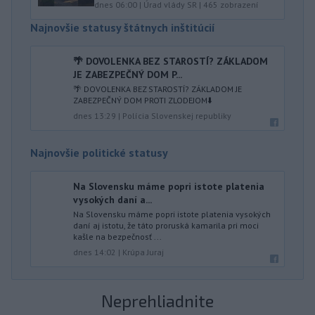
dnes 06:00
|
Úrad vlády SR
|
465
zobrazení
Najnovšie statusy štátnych inštitúcií
🌴 DOVOLENKA BEZ STAROSTÍ? ZÁKLADOM
JE ZABEZPEČNÝ DOM P...
🌴 DOVOLENKA BEZ STAROSTÍ? ZÁKLADOM JE
ZABEZPEČNÝ DOM PROTI ZLODEJOM⬇️
dnes 13:29
|
Polícia Slovenskej republiky
Najnovšie politické statusy
Na Slovensku máme popri istote platenia
vysokých daní a...
Na Slovensku máme popri istote platenia vysokých
daní aj istotu, že táto proruská kamarila pri moci
kašle na bezpečnosť ...
dnes 14:02
|
Krúpa Juraj
Neprehliadnite