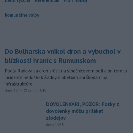
Dielo týždňa
Referendum
MS v hokeji
Komunálne voľby
Do Bulharska vnikol dron a vybuchol v
blízkosti hraníc s Rumunskom
Podľa Radeva sa dron zrútil na slnečnicovom poli a pri tomto
incidente nedošlo k žiadnym obetiam ani škodám na
infraštruktúre.
aktualizované
dnes 12:45
,
dnes 13:45
DOVOLENKÁRI, POZOR: Fotky z
dovolenky môžu prilákať
zlodejov
dnes 15:15