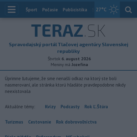
27
°C
Index
Šport
Počasie
Publicistika
Slovensko
Zahranič
TERAZ
.SK
Spravodajský portál Tlačovej agentúry Slovenskej
republiky
Štvrtok
6. august 2026
Meniny má
Jozefína
Úprimne ľutujeme, že sme nenašli odkaz na ktorý ste boli
nasmerovaní, ale stránka ktorú hľadáte pravdepodobne nikdy
neexistovala
Aktuálne témy:
Kvízy
Podcasty
Rok Ľ.Štúra
Turizmus
Cestovanie
Rok dobrovoľníctva