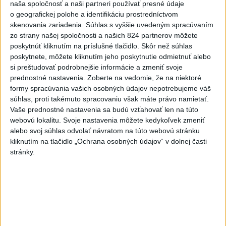
naša spoločnosť a naši partneri používať presné údaje
o geografickej polohe a identifikáciu prostredníctvom
skenovania zariadenia. Súhlas s vyššie uvedeným spracúvaním
Na kúpalisku Diakovce UNIKALA LÁTKA,
zo strany našej spoločnosti a našich 824 partnerov môžete
osem ľudí skončilo v nemocnici
poskytnúť kliknutím na príslušné tlačidlo. Skôr než súhlas
poskytnete, môžete kliknutím jeho poskytnutie odmietnuť alebo
Na mieste zasahovala aj polícia v súčinnosti s ďalšími
si preštudovať podrobnejšie informácie a zmeniť svoje
záchrannými zložkami.
prednostné nastavenia.
Zoberte na vedomie, že na niektoré
aktualizované
dnes 18:23
,
dnes 21:38
formy spracúvania vašich osobných údajov nepotrebujeme váš
súhlas, proti takémuto spracovaniu však máte právo namietať.
Slovensko
Vaše prednostné nastavenia sa budú vzťahovať len na túto
webovú lokalitu. Svoje nastavenia môžete kedykoľvek zmeniť
ŽSK: VšZP znevýhodnila krajské
alebo svoj súhlas odvolať návratom na túto webovú stránku
nemocnice v porovnaní so
kliknutím na tlačidlo „Ochrana osobných údajov“ v dolnej časti
stránky.
súkromnými
dnes 17:57
KDH žiada ministra vnútra o vysvetlenie nákupu kamerových
systémov
Rezort vnútra reaguje na kritiku pri modernizácii dopravných