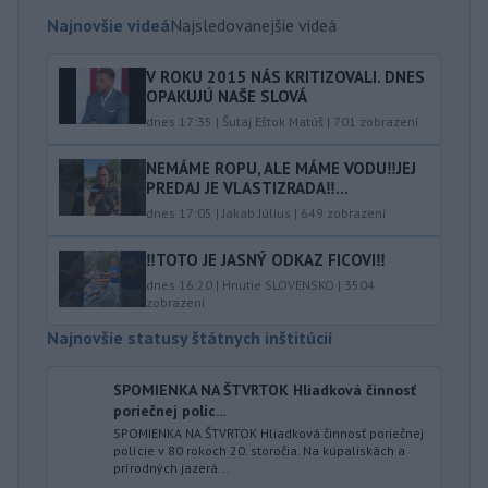
Najnovšie videá
Najsledovanejšie videá
V ROKU 2015 NÁS KRITIZOVALI. DNES
OPAKUJÚ NAŠE SLOVÁ
dnes 17:35
|
Šutaj Eštok Matúš
|
701
zobrazení
NEMÁME ROPU, ALE MÁME VODU‼️JEJ
PREDAJ JE VLASTIZRADA‼️...
dnes 17:05
|
Jakab Július
|
649
zobrazení
‼️TOTO JE JASNÝ ODKAZ FICOVI‼️
dnes 16:20
|
Hnutie SLOVENSKO
|
3504
zobrazení
Najnovšie statusy štátnych inštitúcií
SPOMIENKA NA ŠTVRTOK Hliadková činnosť
poriečnej políc...
SPOMIENKA NA ŠTVRTOK Hliadková činnosť poriečnej
polície v 80 rokoch 20. storočia. Na kúpaliskách a
prírodných jazerá...