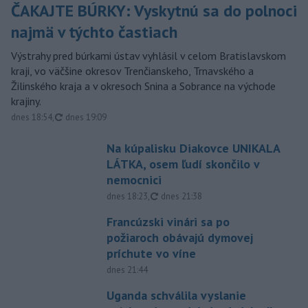
ČAKAJTE BÚRKY: Vyskytnú sa do polnoci
najmä v týchto častiach
Výstrahy pred búrkami ústav vyhlásil v celom Bratislavskom
kraji, vo väčšine okresov Trenčianskeho, Trnavského a
Žilinského kraja a v okresoch Snina a Sobrance na východe
krajiny.
aktualizované
dnes 18:54
,
dnes 19:09
Na kúpalisku Diakovce UNIKALA
LÁTKA, osem ľudí skončilo v
nemocnici
aktualizované
dnes 18:23
,
dnes 21:38
Francúzski vinári sa po
požiaroch obávajú dymovej
príchute vo víne
dnes 21:44
Uganda schválila vyslanie