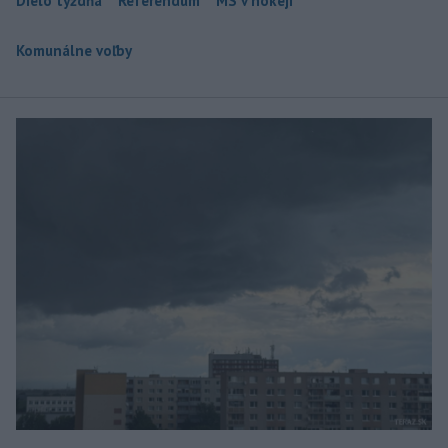
Dielo týždňa
Referendum
MS v hokeji
Komunálne voľby