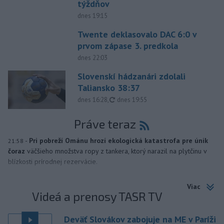
týždňov
dnes 19:15
Twente deklasovalo DAC 6:0 v
prvom zápase 3. predkola
dnes 22:03
Slovenskí hádzanári zdolali
Taliansko 38:37
aktualizované
dnes 16:28
,
dnes 19:55
Práve teraz
-
Pri pobreží Ománu hrozí ekologická katastrofa pre únik
21:58
čoraz
väčšieho množstva ropy z tankera, ktorý narazil na plytčinu v
blízkosti prírodnej rezervácie.
Viac
Videá a prenosy TASR TV
Deväť Slovákov zabojuje na ME v Paríži