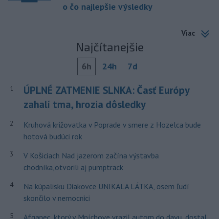
o čo najlepšie výsledky
Viac
Najčítanejšie
6h
24h
7d
ÚPLNÉ ZATMENIE SLNKA: Časť Európy
1
zahalí tma, hrozia dôsledky
2
Kruhová križovatka v Poprade v smere z Hozelca bude
hotová budúci rok
3
V Košiciach Nad jazerom začína výstavba
chodníka,otvorili aj pumptrack
4
Na kúpalisku Diakovce UNIKALA LÁTKA, osem ľudí
skončilo v nemocnici
5
Afganec, ktorý v Mníchove vrazil autom do davu, dostal