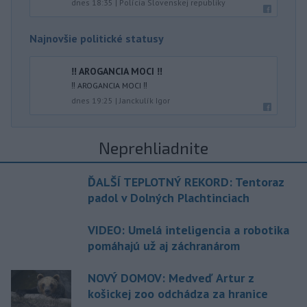
dnes 18:35
|
Polícia Slovenskej republiky
Najnovšie politické statusy
‼️ AROGANCIA MOCI ‼️
‼️ AROGANCIA MOCI ‼️
dnes 19:25
|
Janckulík Igor
Neprehliadnite
ĎALŠÍ TEPLOTNÝ REKORD: Tentoraz
padol v Dolných Plachtinciach
VIDEO: Umelá inteligencia a robotika
pomáhajú už aj záchranárom
NOVÝ DOMOV: Medveď Artur z
košickej zoo odchádza za hranice