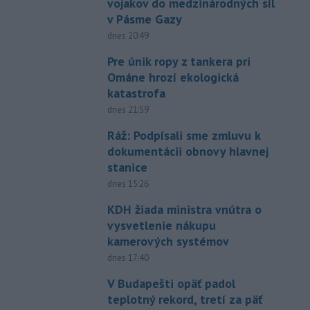
vojakov do medzinárodných síl
v Pásme Gazy
dnes 20:49
Pre únik ropy z tankera pri
Ománe hrozí ekologická
katastrofa
dnes 21:59
Ráž: Podpísali sme zmluvu k
dokumentácii obnovy hlavnej
stanice
dnes 15:26
KDH žiada ministra vnútra o
vysvetlenie nákupu
kamerových systémov
dnes 17:40
V Budapešti opäť padol
teplotný rekord, tretí za päť