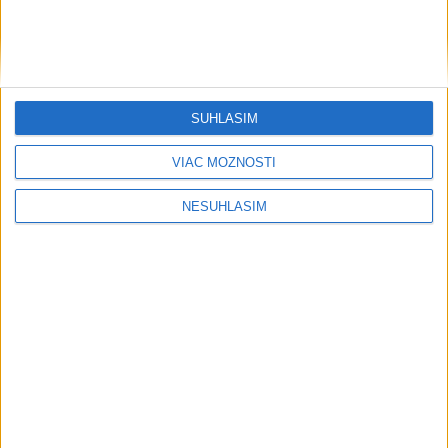
....
SÚHLASÍM
VIAC MOŽNOSTÍ
NESÚHLASÍM
....