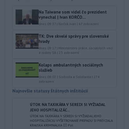
Na Taiwane som videl čo prezident
vynechal | Ivan KORČO...
dnes 09:37
|
Korčok Ivan
|
67
zobrazení
TK: Dve skvelé správy pre slovenské
hrady
dnes 09:17
|
Ministerstvo práce, sociálnych vecí
a rodiny SR
|
23
zobrazení
Kolaps ambulantných sociálnych
služieb
dnes 08:02
|
Sloboda a Solidarita
|
274
zobrazení
Najnovšie statusy štátnych inštitúcií
ÚTOK NA TAXIKÁRA V SEREDI SI VYŽIADAL
JEHO HOSPITALIZÁC...
ÚTOK NA TAXIKÁRA V SEREDI SI VYŽIADAL JEHO
HOSPITALIZÁCIU VYŠETROVANIE PRÍPADU SI PREVZALA
KRAJSKÁ KRIMINÁLKA 👮‍♂️ Pol...