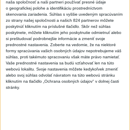
naša spoločnosť a naši partneri používať presné údaje
o geografickej polohe a identifikáciu prostredníctvom
VIDEO: Umelá inteligencia a robotika
skenovania zariadenia. Súhlas s vyššie uvedeným spracúvaním
pomáhajú už aj záchranárom
zo strany našej spoločnosti a našich 824 partnerov môžete
poskytnúť kliknutím na príslušné tlačidlo. Skôr než súhlas
Robotika zahŕňa prístroj na mechanické kompresie hrudníka,
poskytnete, môžete kliknutím jeho poskytnutie odmietnuť alebo
hydraulické nosidlá, ktoré pomáhajú záchranárom
si preštudovať podrobnejšie informácie a zmeniť svoje
odtransportovať pacienta a premiestniť ho na miesto, kam
prednostné nastavenia.
Zoberte na vedomie, že na niektoré
potrebujú, a ďalšie pomôcky.
formy spracúvania vašich osobných údajov nepotrebujeme váš
dnes 12:31
súhlas, proti takémuto spracovaniu však máte právo namietať.
Vaše prednostné nastavenia sa budú vzťahovať len na túto
Slovensko
webovú lokalitu. Svoje nastavenia môžete kedykoľvek zmeniť
alebo svoj súhlas odvolať návratom na túto webovú stránku
kliknutím na tlačidlo „Ochrana osobných údajov“ v dolnej časti
Envirorezort: Od začiatku roka 2026
stránky.
usmrtil zásahový tím 28 medveďov
dnes 11:58
Rodinný deň v Dome ľudového bývania v Šali predstaví
tradičné remeslá
Enviroorganizácie chcú opravu uznesení k zonáciám