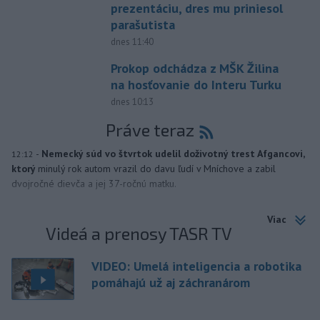
prezentáciu, dres mu priniesol
parašutista
dnes 11:40
Prokop odchádza z MŠK Žilina
na hosťovanie do Interu Turku
dnes 10:13
Práve teraz
-
Nemecký súd vo štvrtok udelil doživotný trest Afgancovi,
12:12
ktorý
minulý rok autom vrazil do davu ľudí v Mníchove a zabil
dvojročné dievča a jej 37-ročnú matku.
Viac
Videá a prenosy TASR TV
VIDEO: Umelá inteligencia a robotika
pomáhajú už aj záchranárom