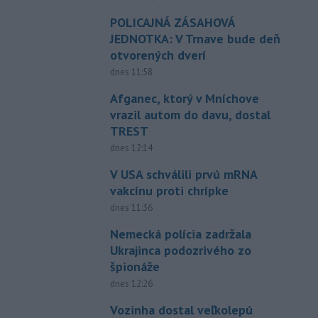
POLICAJNÁ ZÁSAHOVÁ
JEDNOTKA: V Trnave bude deň
otvorených dverí
dnes 11:58
Afganec, ktorý v Mníchove
vrazil autom do davu, dostal
TREST
dnes 12:14
V USA schválili prvú mRNA
vakcínu proti chrípke
dnes 11:36
Nemecká polícia zadržala
Ukrajinca podozrivého zo
špionáže
dnes 12:26
Vozinha dostal veľkolepú