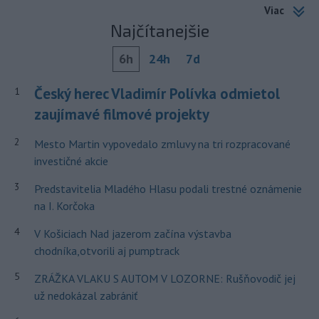
Viac
Najčítanejšie
6h
24h
7d
Český herec Vladimír Polívka odmietol
1
zaujímavé filmové projekty
2
Mesto Martin vypovedalo zmluvy na tri rozpracované
investičné akcie
3
Predstavitelia Mladého Hlasu podali trestné oznámenie
na I. Korčoka
4
V Košiciach Nad jazerom začína výstavba
chodníka,otvorili aj pumptrack
5
ZRÁŽKA VLAKU S AUTOM V LOZORNE: Rušňovodič jej
už nedokázal zabrániť