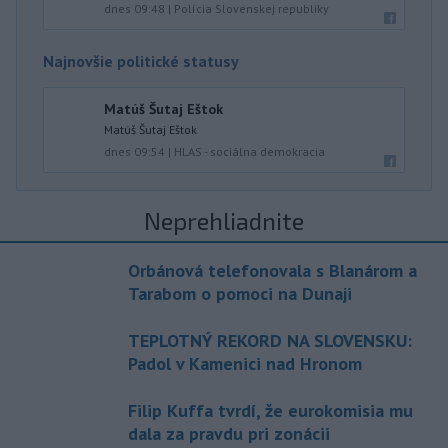
dnes 09:48
|
Polícia Slovenskej republiky
Najnovšie politické statusy
Matúš Šutaj Eštok
Matúš Šutaj Eštok
dnes 09:54
|
HLAS - sociálna demokracia
Neprehliadnite
Orbánová telefonovala s Blanárom a
Tarabom o pomoci na Dunaji
TEPLOTNÝ REKORD NA SLOVENSKU:
Padol v Kamenici nad Hronom
Filip Kuffa tvrdí, že eurokomisia mu
dala za pravdu pri zonácii