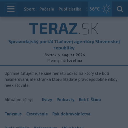
36
°C
Index
Šport
Počasie
Publicistika
Slovensko
Zahranič
TERAZ
.SK
Spravodajský portál Tlačovej agentúry Slovenskej
republiky
Štvrtok
6. august 2026
Meniny má
Jozefína
Úprimne ľutujeme, že sme nenašli odkaz na ktorý ste boli
nasmerovaní, ale stránka ktorú hľadáte pravdepodobne nikdy
neexistovala
Aktuálne témy:
Kvízy
Podcasty
Rok Ľ.Štúra
Turizmus
Cestovanie
Rok dobrovoľníctva