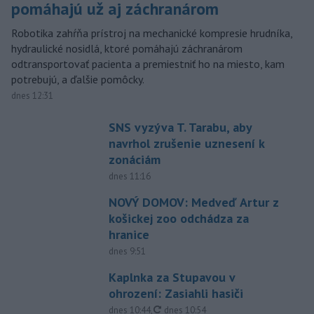
pomáhajú už aj záchranárom
Robotika zahŕňa prístroj na mechanické kompresie hrudníka,
hydraulické nosidlá, ktoré pomáhajú záchranárom
odtransportovať pacienta a premiestniť ho na miesto, kam
potrebujú, a ďalšie pomôcky.
dnes 12:31
SNS vyzýva T. Tarabu, aby
navrhol zrušenie uznesení k
zonáciám
dnes 11:16
NOVÝ DOMOV: Medveď Artur z
košickej zoo odchádza za
hranice
dnes 9:51
Kaplnka za Stupavou v
ohrození: Zasiahli hasiči
aktualizované
dnes 10:44
,
dnes 10:54