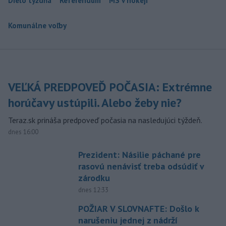
Dielo týždňa
Referendum
MS v hokeji
Komunálne voľby
VEĽKÁ PREDPOVEĎ POČASIA: Extrémne
horúčavy ustúpili. Alebo žeby nie?
Teraz.sk prináša predpoveď počasia na nasledujúci týždeň.
dnes 16:00
Prezident: Násilie páchané pre
rasovú nenávisť treba odsúdiť v
zárodku
dnes 12:33
POŽIAR V SLOVNAFTE: Došlo k
narušeniu jednej z nádrží