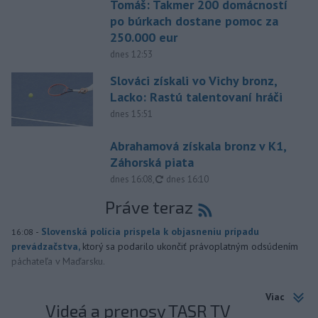
Tomáš: Takmer 200 domácností
po búrkach dostane pomoc za
250.000 eur
dnes 12:53
Slováci získali vo Vichy bronz,
Lacko: Rastú talentovaní hráči
dnes 15:51
Abrahamová získala bronz v K1,
Záhorská piata
aktualizované
dnes 16:08
,
dnes 16:10
Práve teraz
-
Slovenská polícia prispela k objasneniu prípadu
16:08
prevádzačstva,
ktorý sa podarilo ukončiť právoplatným odsúdením
páchateľa v Maďarsku.
Viac
Videá a prenosy TASR TV