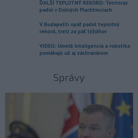
ĎALŠÍ TEPLOTNÝ REKORD: Tentoraz
padol v Dolných Plachtinciach
V Budapešti opäť padol teplotný
rekord, tretí za päť týždňov
VIDEO: Umelá inteligencia a robotika
pomáhajú už aj záchranárom
Správy