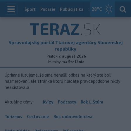
28
°C
Index
Šport
Počasie
Publicistika
Slovensko
Zahranič
TERAZ
.SK
Spravodajský portál Tlačovej agentúry Slovenskej
republiky
Piatok
7. august 2026
Meniny má
Štefánia
Úprimne ľutujeme, že sme nenašli odkaz na ktorý ste boli
nasmerovaní, ale stránka ktorú hľadáte pravdepodobne nikdy
neexistovala
Aktuálne témy:
Kvízy
Podcasty
Rok Ľ.Štúra
Turizmus
Cestovanie
Rok dobrovoľníctva