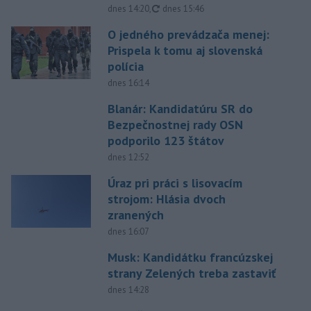
aktualizované
dnes 14:20
,
dnes 15:46
O jedného prevádzača menej:
Prispela k tomu aj slovenská
polícia
dnes 16:14
Blanár: Kandidatúru SR do
Bezpečnostnej rady OSN
podporilo 123 štátov
dnes 12:52
Úraz pri práci s lisovacím
strojom: Hlásia dvoch
zranených
dnes 16:07
Musk: Kandidátku francúzskej
strany Zelených treba zastaviť
dnes 14:28