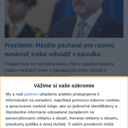
Prezident: Násilie páchané pre rasovú
nenávisť treba odsúdiť v zárodku
Mladých ľudí zo zahraničia mala v Nitre napadnúť skupina
mužov v kuklách. Jeden z napadnutých Indov skončil v
nemocnici, kde sa podrobil operácii.
dnes 12:33
Vážime si vaše súkromie
My a naši
partneri
ukladáme a/alebo pristupujeme k
Slovensko
informáciám na zariadení, napríklad pomocou súborov cookies,
a spracúvame osobné údaje, ako sú jedinečné identifikátory a
Rezort školstva pomôže
štandardné informácie odosielané zariadením na
samosprávam s určovaním školských
personalizovanú reklamu a obsah, meranie reklamy a obsahu,
obvodov
prieskumy publika a vývoj služieb.
S vaším povolením môže