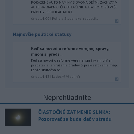
POKAZENÉ AUTO MAMINY S DVOMA DEŤMI, ZÁCHVAT V
AUTE NA DIAĽNICI ČI ODTLAČENIE AUTA: TOTO SÚ VAŠE
PRÍBEHY S POLICAJTMI, KT...
dnes 14:00
|
Polícia Slovenskej republiky
Najnovšie politické statusy
Keď sa hovorí o reforme verejnej správy,
mnohí si preds...
Keď sa hovorí o reforme verejnej správy, mnohí si
predstavia len rušenie úradov či prekresľovanie máp.
Lenže skutočná re...
dnes 14:43
|
Ledecký Vladimír
Neprehliadnite
ČIASTOČNÉ ZATMENIE SLNKA:
Pozorovať sa bude dať v stredu