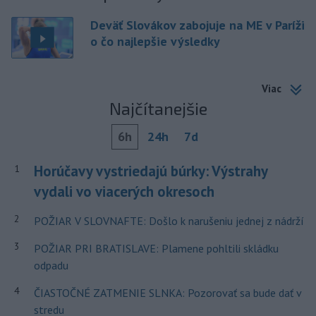
Deväť Slovákov zabojuje na ME v Paríži
o čo najlepšie výsledky
Viac
Najčítanejšie
6h
24h
7d
Horúčavy vystriedajú búrky: Výstrahy
1
vydali vo viacerých okresoch
2
POŽIAR V SLOVNAFTE: Došlo k narušeniu jednej z nádrží
3
POŽIAR PRI BRATISLAVE: Plamene pohltili skládku
odpadu
4
ČIASTOČNÉ ZATMENIE SLNKA: Pozorovať sa bude dať v
stredu