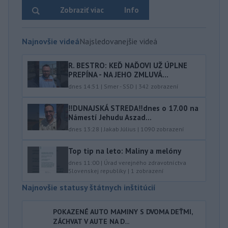
Zobraziť viac
Info
Najnovšie videá
Najsledovanejšie videá
R. BESTRO: KEĎ NAĎOVI UŽ ÚPLNE
PREPÍNA - NA JEHO ZMLUVÁ...
dnes 14:51
|
Smer - SSD
|
342
zobrazení
‼️DUNAJSKÁ STREDA‼️dnes o 17.00 na
Námestí Jehudu Aszad...
dnes 13:28
|
Jakab Július
|
1090
zobrazení
Top tip na leto: Maliny a melóny
dnes 11:00
|
Úrad verejného zdravotníctva
Slovenskej republiky
|
1
zobrazení
Najnovšie statusy štátnych inštitúcií
POKAZENÉ AUTO MAMINY S DVOMA DEŤMI,
ZÁCHVAT V AUTE NA D...