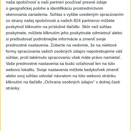
dnes 16:37
naša spoločnosť a naši partneri používať presné údaje
o geografickej polohe a identifikáciu prostredníctvom
O jedného prevádzača menej: Prispela k tomu aj slovenská
skenovania zariadenia. Súhlas s vyššie uvedeným spracúvaním
polícia
zo strany našej spoločnosti a našich 824 partnerov môžete
poskytnúť kliknutím na príslušné tlačidlo. Skôr než súhlas
POŽIAR V SLOVNAFTE: Došlo k narušeniu jednej z nádrží
poskytnete, môžete kliknutím jeho poskytnutie odmietnuť alebo
si preštudovať podrobnejšie informácie a zmeniť svoje
prednostné nastavenia.
Zoberte na vedomie, že na niektoré
Rezort vnútra požiada NBÚ o nezávislé posúdenie radarov
formy spracúvania vašich osobných údajov nepotrebujeme váš
súhlas, proti takémuto spracovaniu však máte právo namietať.
Vaše prednostné nastavenia sa budú vzťahovať len na túto
Zahraničie
webovú lokalitu. Svoje nastavenia môžete kedykoľvek zmeniť
alebo svoj súhlas odvolať návratom na túto webovú stránku
Saudská Arábia odmieta jadrové
kliknutím na tlačidlo „Ochrana osobných údajov“ v dolnej časti
ambície v súvislosti s obrannou
stránky.
dohodou
dnes 16:53
Španielsko vyzvalo Taliansko na obnovenie schengenského
režimu