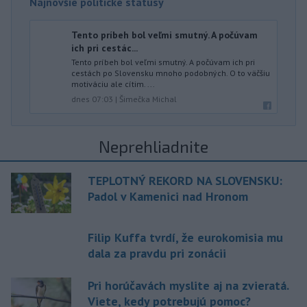
Najnovšie politické statusy
Tento príbeh bol veľmi smutný. A počúvam
ich pri cestác...
Tento príbeh bol veľmi smutný. A počúvam ich pri
cestách po Slovensku mnoho podobných. O to väčšiu
motiváciu ale cítim. ...
dnes 07:03
|
Šimečka Michal
Neprehliadnite
TEPLOTNÝ REKORD NA SLOVENSKU:
Padol v Kamenici nad Hronom
Filip Kuffa tvrdí, že eurokomisia mu
dala za pravdu pri zonácii
Pri horúčavách myslite aj na zvieratá.
Viete, kedy potrebujú pomoc?