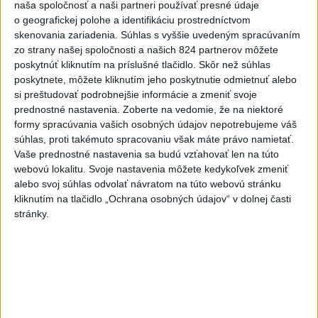
naša spoločnosť a naši partneri používať presné údaje
o geografickej polohe a identifikáciu prostredníctvom
skenovania zariadenia. Súhlas s vyššie uvedeným spracúvaním
Eurostat: Takmer 17 percent Európanov
zo strany našej spoločnosti a našich 824 partnerov môžete
poskytnúť kliknutím na príslušné tlačidlo. Skôr než súhlas
užíva denne tabak
poskytnete, môžete kliknutím jeho poskytnutie odmietnuť alebo
si preštudovať podrobnejšie informácie a zmeniť svoje
V roku 2025 okolo 16,5 percenta ľudí vo veku 16 rokov a viac
prednostné nastavenia.
Zoberte na vedomie, že na niektoré
v členských krajinách Európskej únie (EÚ) denne užívalo tabak
formy spracúvania vašich osobných údajov nepotrebujeme váš
a s ním súvisiace výrobky.
súhlas, proti takémuto spracovaniu však máte právo namietať.
dnes 7:18
Vaše prednostné nastavenia sa budú vzťahovať len na túto
webovú lokalitu. Svoje nastavenia môžete kedykoľvek zmeniť
Slovensko
alebo svoj súhlas odvolať návratom na túto webovú stránku
kliknutím na tlačidlo „Ochrana osobných údajov“ v dolnej časti
Orbánová telefonovala s Blanárom a
stránky.
Tarabom o pomoci na Dunaji
dnes 9:06
Filip Kuffa tvrdí, že eurokomisia mu dala za pravdu pri
zonácii