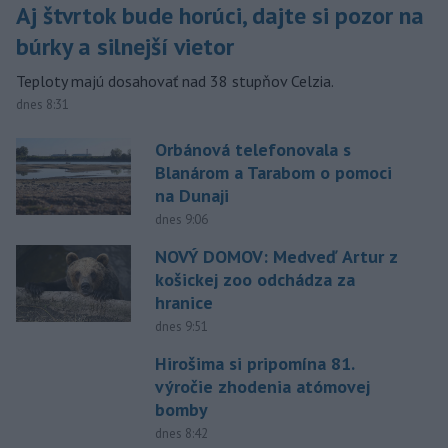
Aj štvrtok bude horúci, dajte si pozor na
búrky a silnejší vietor
Teploty majú dosahovať nad 38 stupňov Celzia.
dnes 8:31
Orbánová telefonovala s
Blanárom a Tarabom o pomoci
na Dunaji
dnes 9:06
NOVÝ DOMOV: Medveď Artur z
košickej zoo odchádza za
hranice
dnes 9:51
Hirošima si pripomína 81.
výročie zhodenia atómovej
bomby
dnes 8:42