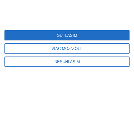
SÚHLASÍM
VIAC MOŽNOSTÍ
....
NESÚHLASÍM