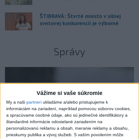
ŠTIBRAVÁ: Štvrté miesto v silnej
svetovej konkurencii je výborné
Správy
Vážime si vaše súkromie
My a naši
partneri
ukladáme a/alebo pristupujeme k
informáciám na zariadení, napríklad pomocou súborov cookies,
a spracúvame osobné údaje, ako sú jedinečné identifikátory a
štandardné informácie odosielané zariadením na
personalizovanú reklamu a obsah, meranie reklamy a obsahu,
prieskumy publika a vývoj služieb.
S vaším povolením môže