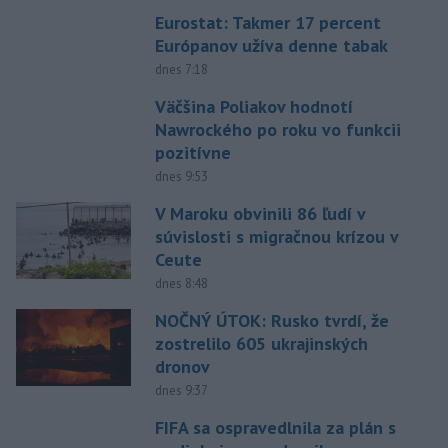
Eurostat: Takmer 17 percent
Európanov užíva denne tabak
dnes 7:18
Väčšina Poliakov hodnotí
Nawrockého po roku vo funkcii
pozitívne
dnes 9:53
V Maroku obvinili 86 ľudí v
súvislosti s migračnou krízou v
Ceute
dnes 8:48
NOČNÝ ÚTOK: Rusko tvrdí, že
zostrelilo 605 ukrajinských
dronov
dnes 9:37
FIFA sa ospravedlnila za plán s