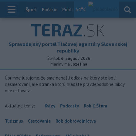
34
°C
Index
Šport
Počasie
Publicistika
Slovensko
Zahranič
TERAZ
.SK
Spravodajský portál Tlačovej agentúry Slovenskej
republiky
Štvrtok
6. august 2026
Meniny má
Jozefína
Úprimne ľutujeme, že sme nenašli odkaz na ktorý ste boli
nasmerovaní, ale stránka ktorú hľadáte pravdepodobne nikdy
neexistovala
Aktuálne témy:
Kvízy
Podcasty
Rok Ľ.Štúra
Turizmus
Cestovanie
Rok dobrovoľníctva