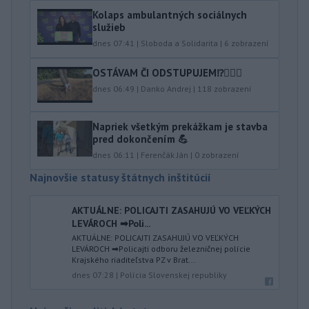
Kolaps ambulantných sociálnych
služieb
dnes 07:41
|
Sloboda a Solidarita
|
6
zobrazení
OSTÁVAM ČI ODSTUPUJEM⁉️🤷🏻‍♂️
dnes 06:49
|
Danko Andrej
|
118
zobrazení
Napriek všetkým prekážkam je stavba
pred dokončením 💪
dnes 06:11
|
Ferenčák Ján
|
0
zobrazení
Najnovšie statusy štátnych inštitúcií
AKTUÁLNE: POLICAJTI ZASAHUJÚ VO VEĽKÝCH
LEVÁROCH ➡Poli...
AKTUÁLNE: POLICAJTI ZASAHUJÚ VO VEĽKÝCH
LEVÁROCH ➡Policajti odboru železničnej polície
Krajského riaditeľstva PZ v Brat...
dnes 07:28
|
Polícia Slovenskej republiky