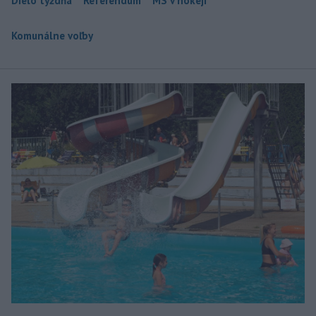
Dielo týždňa
Referendum
MS v hokeji
Komunálne voľby