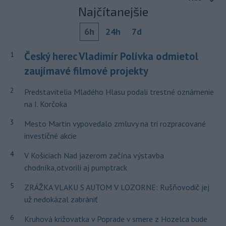
Najčítanejšie
6h
24h
7d
Český herec Vladimír Polívka odmietol
1
zaujímavé filmové projekty
2
Predstavitelia Mladého Hlasu podali trestné oznámenie
na I. Korčoka
3
Mesto Martin vypovedalo zmluvy na tri rozpracované
investičné akcie
4
V Košiciach Nad jazerom začína výstavba
chodníka,otvorili aj pumptrack
5
ZRÁŽKA VLAKU S AUTOM V LOZORNE: Rušňovodič jej
už nedokázal zabrániť
6
Kruhová križovatka v Poprade v smere z Hozelca bude