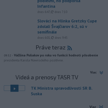
podielmi, no podporila
Infantina
aktualizované
dnes 6:47
,
dnes 7:10
Slováci na Hlinka Gretzky Cupe
zdolali Švajčiarov 6:2, sú v
semifinále
aktualizované
dnes 6:01
,
dnes 9:45
Práve teraz
-
Väčšina Poliakov po roku vo funkcii hodnotí pôsobenie
09:52
prezidenta Karola Nawrockého pozitívne.
Viac
Videá a prenosy TASR TV
TK Ministra spravodlivosti SR B.
Suska
Viac