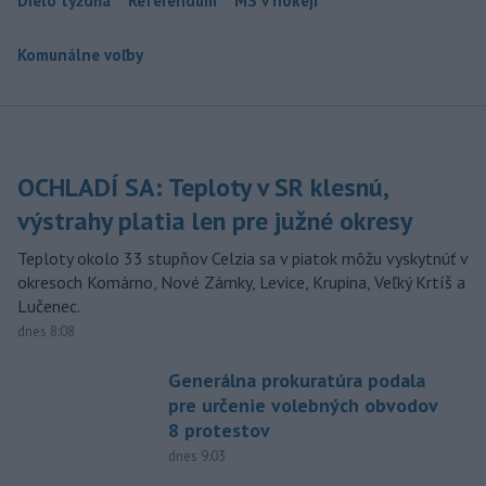
Dielo týždňa
Referendum
MS v hokeji
Komunálne voľby
OCHLADÍ SA: Teploty v SR klesnú,
výstrahy platia len pre južné okresy
Teploty okolo 33 stupňov Celzia sa v piatok môžu vyskytnúť v
okresoch Komárno, Nové Zámky, Levice, Krupina, Veľký Krtíš a
Lučenec.
dnes 8:08
Generálna prokuratúra podala
pre určenie volebných obvodov
8 protestov
dnes 9:03