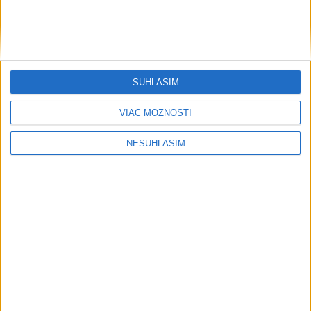
SÚHLASÍM
VIAC MOŽNOSTÍ
NESÚHLASÍM
....