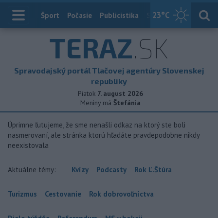
23
°C
Index
Šport
Počasie
Publicistika
Slovensko
Zahranič
TERAZ
.SK
Spravodajský portál Tlačovej agentúry Slovenskej
republiky
Piatok
7. august 2026
Meniny má
Štefánia
Úprimne ľutujeme, že sme nenašli odkaz na ktorý ste boli
nasmerovaní, ale stránka ktorú hľadáte pravdepodobne nikdy
neexistovala
Aktuálne témy:
Kvízy
Podcasty
Rok Ľ.Štúra
Turizmus
Cestovanie
Rok dobrovoľníctva