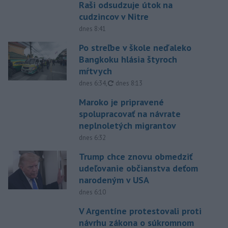
Raši odsudzuje útok na
cudzincov v Nitre
dnes 8:41
Po streľbe v škole neďaleko
Bangkoku hlásia štyroch
mŕtvych
aktualizované
dnes 6:34
,
dnes 8:13
Maroko je pripravené
spolupracovať na návrate
neplnoletých migrantov
dnes 6:32
Trump chce znovu obmedziť
udeľovanie občianstva deťom
narodeným v USA
dnes 6:10
V Argentíne protestovali proti
návrhu zákona o súkromnom