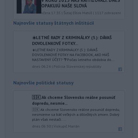
V ROKU 2015 NÁS KRITIZOVALI. DNES
OPAKUJÚ NAŠE SLOVÁ
včera 17:35
|
Šutaj Eštok Matúš
|
1117
zobrazení
Najnovšie statusy štátnych inštitúcií
☀️LETNÉ RADY Z KRIMINÁLKY (5.): DÁVAŠ
DOVOLENKOVÉ FOTKY...
☀️LETNÉ RADY Z KRIMINÁLKY (5.): DÁVAŠ
DOVOLENKOVÉ FOTKY NA FACEBOOK, AKO MÁŠ
NASTAVENÝ ÚČET? 🌴Počas letného obdobia do...
dnes 06:24
|
Polícia Slovenskej republiky
Najnovšie politické statusy
🇸🇰 Ak chceme Slovensko reálne posunúť
dopredu, nesmie...
🇸🇰 Ak chceme Slovensko reálne posunúť dopredu,
nesmieme sa báť veľkých a dôležitých zmien. Dobrý
plán však nestačí. ...
dnes 06:30
|
Viskupič Marián