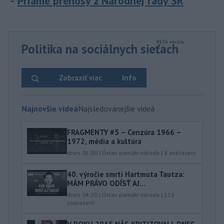
Priame prenosy z Národnej rady SR
Politika na sociálnych sieťach
Zobraziť viac
Info
Najnovšie videá
Najsledovanejšie videá
FRAGMENTY #5 – Cenzúra 1966 –
1972, média a kultúra
dnes 05:00
|
Ústav pamäti národa
|
8
zobrazení
40.⁠ ⁠výročie smrti Hartmuta Tautza:
MÁM PRÁVO ODÍSŤ AJ...
dnes 04:20
|
Ústav pamäti národa
|
116
zobrazení