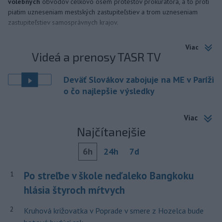
volebných
obvodov celkovo osem protestov prokurátora, a to proti
piatim uzneseniam mestských zastupiteľstiev a trom uzneseniam
zastupiteľstiev samosprávnych krajov.
Viac
Videá a prenosy TASR TV
Deväť Slovákov zabojuje na ME v Paríži
o čo najlepšie výsledky
Viac
Najčítanejšie
6h
24h
7d
Po streľbe v škole neďaleko Bangkoku
1
hlásia štyroch mŕtvych
2
Kruhová križovatka v Poprade v smere z Hozelca bude