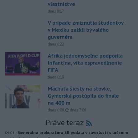
vlastníctve
dnes 8:17
V prípade zmiznutia študentov
v Mexiku zatkli bývalého
guvernéra
dnes 6:22
Afrika jednomyseľne podporila
Infantina, víta ospravedlnenie
FIFA
dnes 6:18
Machata šiesty na stovke,
Gymerská postúpila do finále
na 400 m
aktualizované
dnes 6:08
,
dnes 7:08
Práve teraz
-
Generálna prokuratúra SR podala v súvislosti s určením
09:01