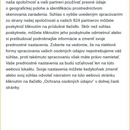
naša spoločnosť a naši partneri používať presné údaje
dnes 8:41
o geografickej polohe a identifikáciu prostredníctvom
skenovania zariadenia. Súhlas s vyššie uvedeným spracúvaním
Slovensko
zo strany našej spoločnosti a našich 824 partnerov môžete
poskytnúť kliknutím na príslušné tlačidlo. Skôr než súhlas
Generálna prokuratúra podala pre
poskytnete, môžete kliknutím jeho poskytnutie odmietnuť alebo
určenie volebných obvodov 8
si preštudovať podrobnejšie informácie a zmeniť svoje
protestov
prednostné nastavenia.
Zoberte na vedomie, že na niektoré
dnes 9:03
formy spracúvania vašich osobných údajov nepotrebujeme váš
súhlas, proti takémuto spracovaniu však máte právo namietať.
ŽSK: VšZP znevýhodnila krajské nemocnice v porovnaní so
Vaše prednostné nastavenia sa budú vzťahovať len na túto
súkromnými
webovú lokalitu. Svoje nastavenia môžete kedykoľvek zmeniť
alebo svoj súhlas odvolať návratom na túto webovú stránku
KDH žiada ministra vnútra o vysvetlenie nákupu kamerových
kliknutím na tlačidlo „Ochrana osobných údajov“ v dolnej časti
systémov
stránky.
Rezort vnútra reaguje na kritiku pri modernizácii dopravných
kamier
Zahraničie