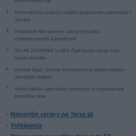
hotová budúci rok
3
Prešovský kraj vyzýva k využitiu bezplatného parkoviska v
Tatrách
4
V Košiciach Nad jazerom začína výstavba
chodníka,otvorili aj pumptrack
5
ÚPLNÉ ZATMENIE SLNKA: Časť Európy zahalí tma,
hrozia dôsledky
6
Historik Zajac: Územie Slovenska bolo jadrom poľsko-
uhorských vzťahov
7
Mesto Martin vypovedalo zmluvy na tri rozpracované
investičné akcie
Najnovšie správy na Teraz.sk
Vyhlásenia