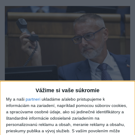
Vážime si vaše súkromie
My a naši
partneri
ukladáme a/alebo pristupujeme k
Raši odsudzuje útok na cudzincov v
informáciám na zariadení, napríklad pomocou súborov cookies,
a spracúvame osobné údaje, ako sú jedinečné identifikátory a
Nitre
štandardné informácie odosielané zariadením na
Verí, že polícia páchateľov nájde a za tento čin ponesú
personalizovanú reklamu a obsah, meranie reklamy a obsahu,
prieskumy publika a vývoj služieb.
S vaším povolením môže
následky.