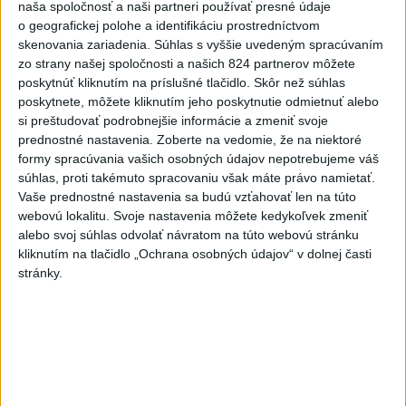
naša spoločnosť a naši partneri používať presné údaje
o geografickej polohe a identifikáciu prostredníctvom
Slovensko
skenovania zariadenia. Súhlas s vyššie uvedeným spracúvaním
zo strany našej spoločnosti a našich 824 partnerov môžete
Kúpele Brusno pripravujú 19. ročník
poskytnúť kliknutím na príslušné tlačidlo. Skôr než súhlas
festivalu Jozefa Bednárika
poskytnete, môžete kliknutím jeho poskytnutie odmietnuť alebo
dnes 13:59
si preštudovať podrobnejšie informácie a zmeniť svoje
prednostné nastavenia.
Zoberte na vedomie, že na niektoré
Dielo týždňa SNG: Za(k)liate peniaze - liatie od Miloša Boďu
formy spracúvania vašich osobných údajov nepotrebujeme váš
súhlas, proti takémuto spracovaniu však máte právo namietať.
Vaše prednostné nastavenia sa budú vzťahovať len na túto
Klimatológ: Zeleň môže významným spôsobom
webovú lokalitu. Svoje nastavenia môžete kedykoľvek zmeniť
ovplyvňovať klímu miest
alebo svoj súhlas odvolať návratom na túto webovú stránku
kliknutím na tlačidlo „Ochrana osobných údajov“ v dolnej časti
Pamiatkári: Projekty obnovy sa môžu uchádzať o ocenenie
stránky.
Europa Nostra
Zahraničie
Nad vojenskou základňou v Nemecku
spozorovali dva drony