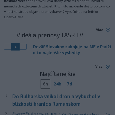
neskoro večer
spozorovali dva drony, oznámil v sobotu hovorca
nemeckých ozbrojených zložiek. K tomuto incidentu došlo po tom, čo
v noci na stredu objavili dron vybavený výbušninou na letisku
Lipsko/Halle.
Viac
Videá a prenosy TASR TV
Deväť Slovákov zabojuje na ME v Paríži
o čo najlepšie výsledky
Viac
Najčítanejšie
6h
24h
7d
Do Bulharska vnikol dron a vybuchol v
1
blízkosti hraníc s Rumunskom
2
ČIASTOČNÉ ZATMENIE SLNKA: Pozorovať sa bude dať v