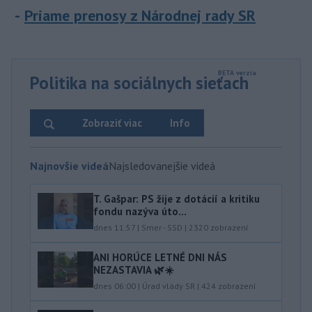
Priame prenosy z Národnej rady SR
Politika na sociálnych sieťach
Zobraziť viac
Info
Najnovšie videá
Najsledovanejšie videá
T. Gašpar: PS žije z dotácií a kritiku
fondu nazýva úto...
dnes 11:57
|
Smer - SSD
|
2320
zobrazení
ANI HORÚCE LETNÉ DNI NÁS
NEZASTAVIA 🌿☀️
dnes 06:00
|
Úrad vlády SR
|
424
zobrazení