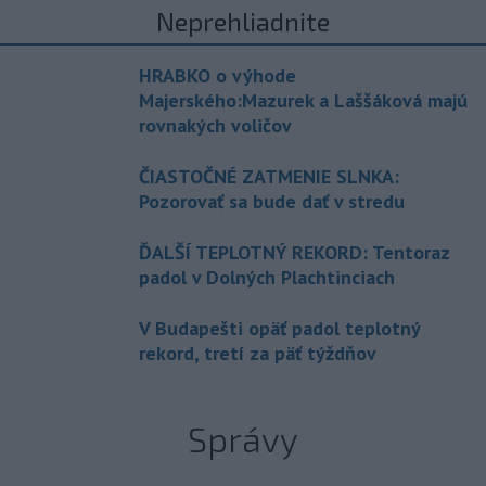
Neprehliadnite
HRABKO o výhode
Majerského:Mazurek a Laššáková majú
rovnakých voličov
ČIASTOČNÉ ZATMENIE SLNKA:
Pozorovať sa bude dať v stredu
ĎALŠÍ TEPLOTNÝ REKORD: Tentoraz
padol v Dolných Plachtinciach
V Budapešti opäť padol teplotný
rekord, tretí za päť týždňov
Správy