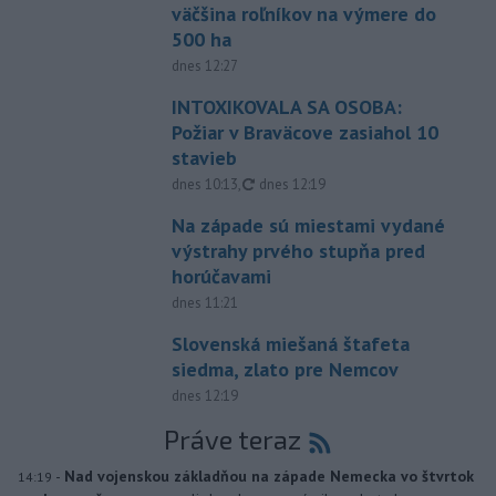
väčšina roľníkov na výmere do
500 ha
dnes 12:27
INTOXIKOVALA SA OSOBA:
Požiar v Braväcove zasiahol 10
stavieb
aktualizované
dnes 10:13
,
dnes 12:19
Na západe sú miestami vydané
výstrahy prvého stupňa pred
horúčavami
dnes 11:21
Slovenská miešaná štafeta
siedma, zlato pre Nemcov
dnes 12:19
Práve teraz
-
Nad vojenskou základňou na západe Nemecka vo štvrtok
14:19