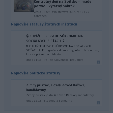
Kontrolný deň na Spišskom hrade
potvrdil výrazný pokrok...
včera 18:09
|
Ministerstvo kultúry SR
|
53
zobrazení
Najnovšie statusy štátnych inštitúcií
🔒 CHRÁŇTE SI SVOJE SÚKROMIE NA
SOCIÁLNYCH SIEŤACH 📱 ...
🔒 CHRÁŇTE SI SVOJE SÚKROMIE NA SOCIÁLNYCH
SIEŤACH 📱 Fotografie z dovolenky, informácie o tom,
kde sa práve nachádzate...
dnes 11:38
|
Polícia Slovenskej republiky
Najnovšie politické statusy
Zimný prístav je ďalší dôvod Rážovej
kandidatúry.
Zimný prístav je ďalší dôvod Rážovej kandidatúry.
dnes 12:15
|
Sloboda a Solidarita