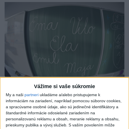
Vážime si vaše súkromie
Od septembra sa AI gramotnosť stane
My a naši
partneri
ukladáme a/alebo pristupujeme k
súčasťou vzdelávania na ZŠ
informáciám na zariadení, napríklad pomocou súborov cookies,
a spracúvame osobné údaje, ako sú jedinečné identifikátory a
Žiaci sa budú podľa ministerstva učiť rozumieť tomu, ako AI
štandardné informácie odosielané zariadením na
funguje, kde sú jej limity, aj to, ako si budovať zdravý vzťah k
personalizovanú reklamu a obsah, meranie reklamy a obsahu,
technológiám.
prieskumy publika a vývoj služieb.
S vaším povolením môže
dnes 10:53