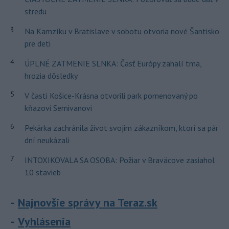
stredu
3
Na Kamzíku v Bratislave v sobotu otvoria nové Šantisko
pre deti
4
ÚPLNÉ ZATMENIE SLNKA: Časť Európy zahalí tma,
hrozia dôsledky
5
V časti Košice-Krásna otvorili park pomenovaný po
kňazovi Semivanovi
6
Pekárka zachránila život svojim zákazníkom, ktorí sa pár
dní neukázali
7
INTOXIKOVALA SA OSOBA: Požiar v Braväcove zasiahol
10 stavieb
Najnovšie správy na Teraz.sk
Vyhlásenia