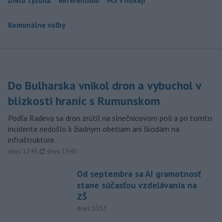
Dielo týždňa
Referendum
MS v hokeji
Komunálne voľby
Do Bulharska vnikol dron a vybuchol v
blízkosti hraníc s Rumunskom
Podľa Radeva sa dron zrútil na slnečnicovom poli a pri tomto
incidente nedošlo k žiadnym obetiam ani škodám na
infraštruktúre.
aktualizované
dnes 12:45
,
dnes 13:45
Od septembra sa AI gramotnosť
stane súčasťou vzdelávania na
ZŠ
dnes 10:53