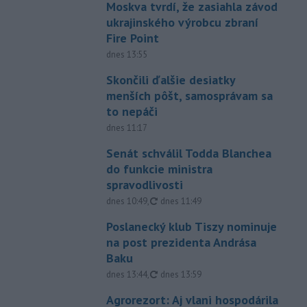
Moskva tvrdí, že zasiahla závod
ukrajinského výrobcu zbraní
Fire Point
dnes 13:55
Skončili ďalšie desiatky
menších pôšt, samosprávam sa
to nepáči
dnes 11:17
Senát schválil Todda Blanchea
do funkcie ministra
spravodlivosti
aktualizované
dnes 10:49
,
dnes 11:49
Poslanecký klub Tiszy nominuje
na post prezidenta Andrása
Baku
aktualizované
dnes 13:44
,
dnes 13:59
Agrorezort: Aj vlani hospodárila