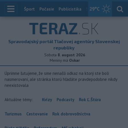
29
°C
Index
Šport
Počasie
Publicistika
Slovensko
Zahranič
TERAZ
.SK
Spravodajský portál Tlačovej agentúry Slovenskej
republiky
Sobota
8. august 2026
Meniny má
Oskar
Úprimne ľutujeme, že sme nenašli odkaz na ktorý ste boli
nasmerovaní, ale stránka ktorú hľadáte pravdepodobne nikdy
neexistovala
Aktuálne témy:
Kvízy
Podcasty
Rok Ľ.Štúra
Turizmus
Cestovanie
Rok dobrovoľníctva