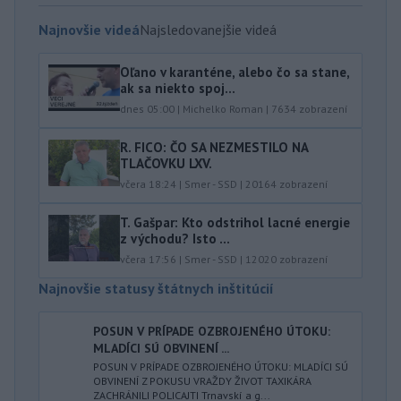
Najnovšie videá
Najsledovanejšie videá
Oľano v karanténe, alebo čo sa stane,
ak sa niekto spoj...
dnes 05:00
|
Michelko Roman
|
7634
zobrazení
R. FICO: ČO SA NEZMESTILO NA
TLAČOVKU LXV.
včera 18:24
|
Smer - SSD
|
20164
zobrazení
T. Gašpar: Kto odstrihol lacné energie
z východu? Isto ...
včera 17:56
|
Smer - SSD
|
12020
zobrazení
Najnovšie statusy štátnych inštitúcií
POSUN V PRÍPADE OZBROJENÉHO ÚTOKU:
MLADÍCI SÚ OBVINENÍ ...
POSUN V PRÍPADE OZBROJENÉHO ÚTOKU: MLADÍCI SÚ
OBVINENÍ Z POKUSU VRAŽDY ŽIVOT TAXIKÁRA
ZACHRÁNILI POLICAJTI Trnavskí a g...