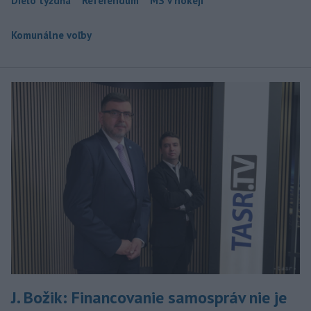
Dielo týždňa
Referendum
MS v hokeji
Komunálne voľby
J. Božik: Financovanie samospráv nie je