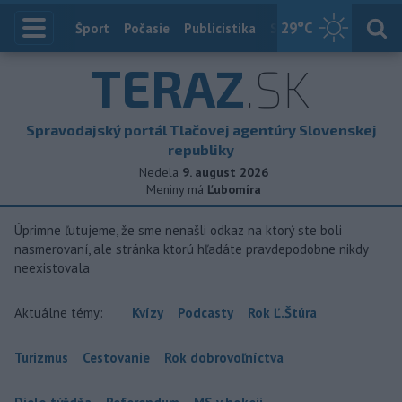
29
°C
Index
Šport
Počasie
Publicistika
Slovensko
Zahranič
TERAZ
.SK
Spravodajský portál Tlačovej agentúry Slovenskej
republiky
Nedela
9. august 2026
Meniny má
Ľubomíra
Úprimne ľutujeme, že sme nenašli odkaz na ktorý ste boli
nasmerovaní, ale stránka ktorú hľadáte pravdepodobne nikdy
neexistovala
Aktuálne témy:
Kvízy
Podcasty
Rok Ľ.Štúra
Turizmus
Cestovanie
Rok dobrovoľníctva