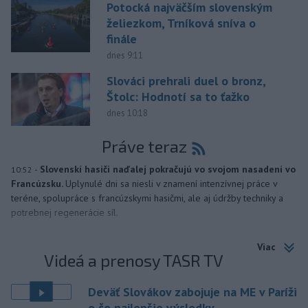
Potocká najväčším slovenským
želiezkom, Trníková sníva o
finále
dnes 9:11
Slováci prehrali duel o bronz,
Štolc: Hodnotí sa to ťažko
dnes 10:18
Práve teraz
-
Slovenskí hasiči naďalej pokračujú vo svojom nasadení vo
10:52
Francúzsku.
Uplynulé dni sa niesli v znamení intenzívnej práce v
teréne, spolupráce s francúzskymi hasičmi, ale aj údržby techniky a
potrebnej regenerácie síl.
Viac
Videá a prenosy TASR TV
Deväť Slovákov zabojuje na ME v Paríži
o čo najlepšie výsledky