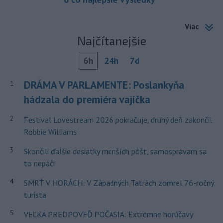
Viac
Najčítanejšie
6h
24h
7d
DRÁMA V PARLAMENTE: Poslankyňa
1
hádzala do premiéra vajíčka
2
Festival Lovestream 2026 pokračuje, druhý deň zakončil
Robbie Williams
3
Skončili ďalšie desiatky menších pôšt, samosprávam sa
to nepáči
4
SMRŤ V HORÁCH: V Západných Tatrách zomrel 76-ročný
turista
5
VEĽKÁ PREDPOVEĎ POČASIA: Extrémne horúčavy