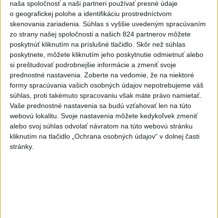
naša spoločnosť a naši partneri používať presné údaje
o geografickej polohe a identifikáciu prostredníctvom
skenovania zariadenia. Súhlas s vyššie uvedeným spracúvaním
zo strany našej spoločnosti a našich 824 partnerov môžete
poskytnúť kliknutím na príslušné tlačidlo. Skôr než súhlas
poskytnete, môžete kliknutím jeho poskytnutie odmietnuť alebo
Odborník: Rozlišovanie medzi
si preštudovať podrobnejšie informácie a zmeniť svoje
investíciami vás ochráni pred podvodmi
prednostné nastavenia.
Zoberte na vedomie, že na niektoré
formy spracúvania vašich osobných údajov nepotrebujeme váš
Poukázal na to, že podvodníci prispôsobujú názvy produktov
súhlas, proti takémuto spracovaniu však máte právo namietať.
aj príbehy tomu, čo práve priťahuje pozornosť.
Vaše prednostné nastavenia sa budú vzťahovať len na túto
dnes 9:38
webovú lokalitu. Svoje nastavenia môžete kedykoľvek zmeniť
alebo svoj súhlas odvolať návratom na túto webovú stránku
Slovensko
kliknutím na tlačidlo „Ochrana osobných údajov“ v dolnej časti
stránky.
Slovenskí hasiči naďalej pokračujú vo
svojom nasadení vo Francúzsku
dnes 10:57
V prípade únosu študentky Sone majú odznieť záverečné reči