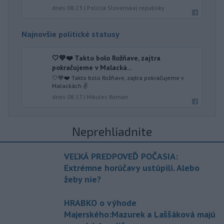
dnes 08:23
|
Polícia Slovenskej republiky
Najnovšie politické statusy
🤍💙❤️ Takto bolo Rožňave, zajtra
pokračujeme v Malacká...
🤍💙❤️ Takto bolo Rožňave, zajtra pokračujeme v
Malackách ✌️
dnes 08:17
|
Mikulec Roman
Neprehliadnite
VEĽKÁ PREDPOVEĎ POČASIA:
Extrémne horúčavy ustúpili. Alebo
žeby nie?
HRABKO o výhode
Majerského:Mazurek a Laššáková majú