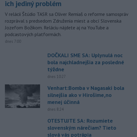
ich jediný problém
V relácii Štúdio TASR sa Oliver Remiaš o reforme samospráv
rozprával s predsedom Združenia miest a obcí Slovenska
Jozefom Božikom. Reláciu nájdete aj na YouTube a
podcastových platformách.
dnes 7:00
DOČKALI SME SA: Uplynulá noc
bola najchladnejšia za posledné
týždne
dnes 10:27
Venhart:Bomba v Nagasaki bola
silnejšia ako v Hirošime,no
menej účinná
dnes 8:24
OTESTUJTE SA: Rozumiete
slovenským nárečiam? Tieto
slová vás potrápia