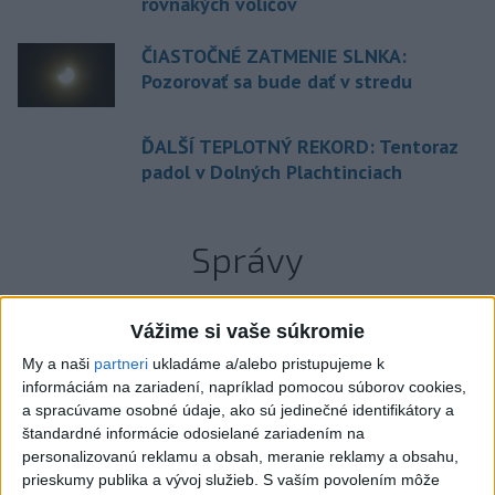
rovnakých voličov
ČIASTOČNÉ ZATMENIE SLNKA:
Pozorovať sa bude dať v stredu
ĎALŠÍ TEPLOTNÝ REKORD: Tentoraz
padol v Dolných Plachtinciach
Správy
Vážime si vaše súkromie
My a naši
partneri
ukladáme a/alebo pristupujeme k
informáciám na zariadení, napríklad pomocou súborov cookies,
a spracúvame osobné údaje, ako sú jedinečné identifikátory a
štandardné informácie odosielané zariadením na
personalizovanú reklamu a obsah, meranie reklamy a obsahu,
prieskumy publika a vývoj služieb.
S vaším povolením môže