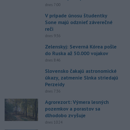
dnes 7:00
V prípade únosu študentky
Sone majú odznieť záverečné
reči
dnes 9:36
Zelenskyj: Severná Kórea pošle
do Ruska až 50.000 vojakov
dnes 8:46
Slovensko čakajú astronomické
úkazy, zatmenie Slnka striedajú
Perzeidy
dnes 7:36
Agrorezort: Výmera lesných
pozemkov a porastov sa
dlhodobo zvyšuje
dnes 10:24