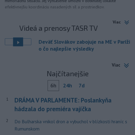
mimoriadnu situáciu. Jej vyhlásenie umožní v dotknutej lokalite
efektívnejšiu koordináciu nasadených síl a prostriedkov.
Viac
Videá a prenosy TASR TV
Deväť Slovákov zabojuje na ME v Paríži
o čo najlepšie výsledky
Viac
Najčítanejšie
6h
24h
7d
DRÁMA V PARLAMENTE: Poslankyňa
1
hádzala do premiéra vajíčka
2
Do Bulharska vnikol dron a vybuchol v blízkosti hraníc s
Rumunskom