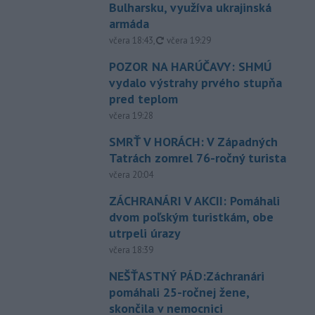
Bulharsku, využíva ukrajinská
armáda
aktualizované
včera 18:43
,
včera 19:29
POZOR NA HARÚČAVY: SHMÚ
vydalo výstrahy prvého stupňa
pred teplom
včera 19:28
SMRŤ V HORÁCH: V Západných
Tatrách zomrel 76-ročný turista
včera 20:04
ZÁCHRANÁRI V AKCII: Pomáhali
dvom poľským turistkám, obe
utrpeli úrazy
včera 18:39
NEŠŤASTNÝ PÁD:Záchranári
pomáhali 25-ročnej žene,
skončila v nemocnici