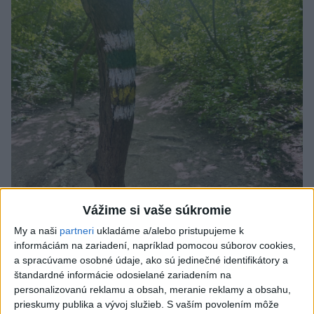
Vážime si vaše súkromie
SMRŤ V HORÁCH: V Západných Tatrách
My a naši
partneri
ukladáme a/alebo pristupujeme k
zomrel 76-ročný turista
informáciám na zariadení, napríklad pomocou súborov cookies,
a spracúvame osobné údaje, ako sú jedinečné identifikátory a
Muža sa na základe telefonickej inštruktáže operátorky
štandardné informácie odosielané zariadením na
záchrannej zdravotnej služby pokúsili zachrániť riadenou
personalizovanú reklamu a obsah, meranie reklamy a obsahu,
resuscitáciou.
prieskumy publika a vývoj služieb.
S vaším povolením môže