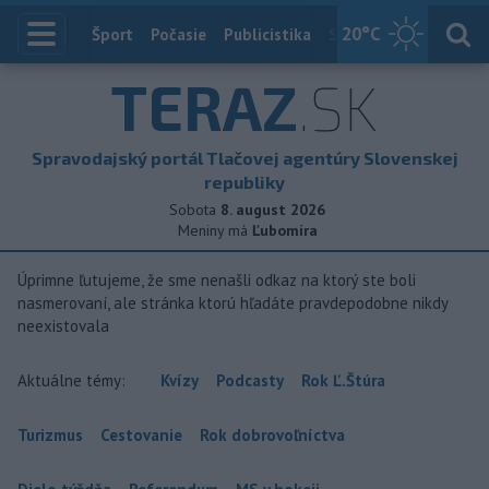
20
°C
Index
Šport
Počasie
Publicistika
Slovensko
Zahranič
TERAZ
.SK
Spravodajský portál Tlačovej agentúry Slovenskej
republiky
Sobota
8. august 2026
Meniny má
Ľubomíra
Úprimne ľutujeme, že sme nenašli odkaz na ktorý ste boli
nasmerovaní, ale stránka ktorú hľadáte pravdepodobne nikdy
neexistovala
Aktuálne témy:
Kvízy
Podcasty
Rok Ľ.Štúra
Turizmus
Cestovanie
Rok dobrovoľníctva