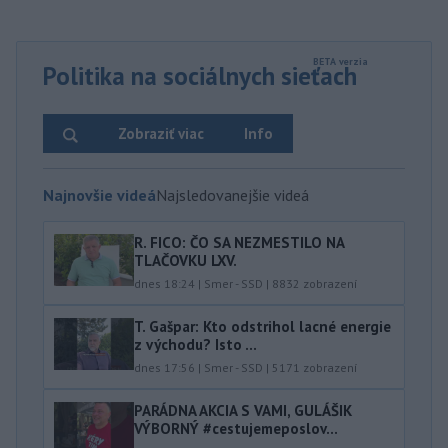
Politika na sociálnych sieťach
Zobraziť viac
Info
Najnovšie videá
Najsledovanejšie videá
R. FICO: ČO SA NEZMESTILO NA
TLAČOVKU LXV.
dnes 18:24
|
Smer - SSD
|
8832
zobrazení
T. Gašpar: Kto odstrihol lacné energie
z východu? Isto ...
dnes 17:56
|
Smer - SSD
|
5171
zobrazení
PARÁDNA AKCIA S VAMI, GULÁŠIK
VÝBORNÝ #cestujemeposlov...