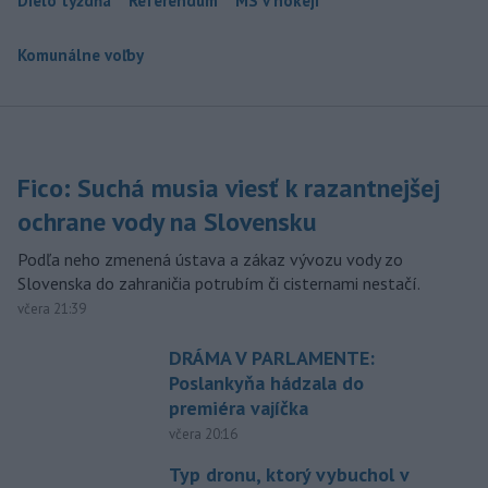
Dielo týždňa
Referendum
MS v hokeji
Komunálne voľby
Fico: Suchá musia viesť k razantnejšej
ochrane vody na Slovensku
Podľa neho zmenená ústava a zákaz vývozu vody zo
Slovenska do zahraničia potrubím či cisternami nestačí.
včera 21:39
DRÁMA V PARLAMENTE:
Poslankyňa hádzala do
premiéra vajíčka
včera 20:16
Typ dronu, ktorý vybuchol v