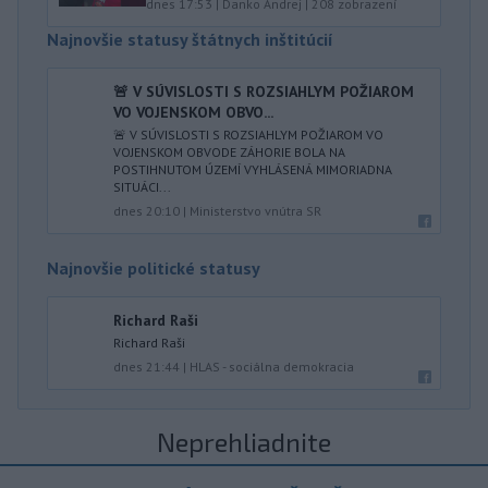
dnes 17:53
|
Danko Andrej
|
208
zobrazení
Najnovšie statusy štátnych inštitúcií
🚨 V SÚVISLOSTI S ROZSIAHLYM POŽIAROM
VO VOJENSKOM OBVO...
🚨 V SÚVISLOSTI S ROZSIAHLYM POŽIAROM VO
VOJENSKOM OBVODE ZÁHORIE BOLA NA
POSTIHNUTOM ÚZEMÍ VYHLÁSENÁ MIMORIADNA
SITUÁCI...
dnes 20:10
|
Ministerstvo vnútra SR
Najnovšie politické statusy
Richard Raši
Richard Raši
dnes 21:44
|
HLAS - sociálna demokracia
Neprehliadnite