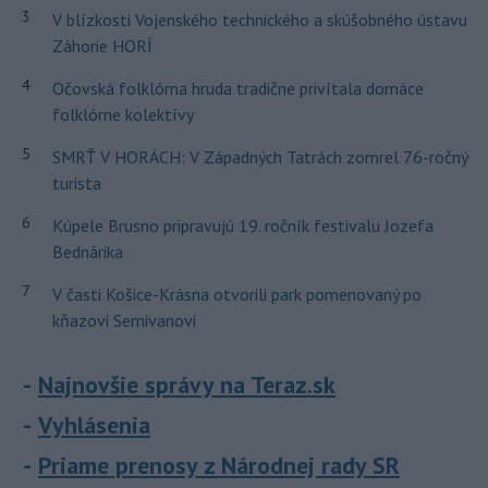
3
V blízkosti Vojenského technického a skúšobného ústavu
Záhorie HORÍ
4
Očovská folklórna hruda tradične privítala domáce
folklórne kolektívy
5
SMRŤ V HORÁCH: V Západných Tatrách zomrel 76-ročný
turista
6
Kúpele Brusno pripravujú 19. ročník festivalu Jozefa
Bednárika
7
V časti Košice-Krásna otvorili park pomenovaný po
kňazovi Semivanovi
Najnovšie správy na Teraz.sk
Vyhlásenia
Priame prenosy z Národnej rady SR