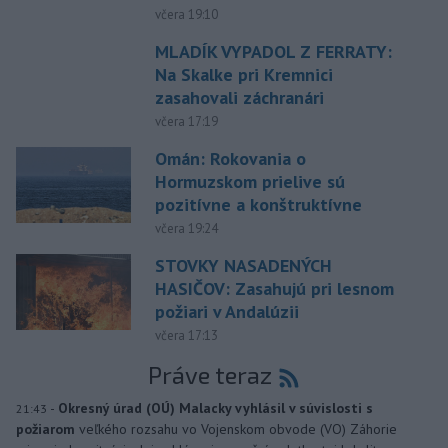
včera 19:10
MLADÍK VYPADOL Z FERRATY:
Na Skalke pri Kremnici
zasahovali záchranári
včera 17:19
Omán: Rokovania o
Hormuzskom prielive sú
pozitívne a konštruktívne
včera 19:24
STOVKY NASADENÝCH
HASIČOV: Zasahujú pri lesnom
požiari v Andalúzii
včera 17:13
Práve teraz
-
Okresný úrad (OÚ) Malacky vyhlásil v súvislosti s
21:43
požiarom
veľkého rozsahu vo Vojenskom obvode (VO) Záhorie