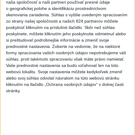
včera 20:04
naša spoločnosť a naši partneri používať presné údaje
o geografickej polohe a identifikáciu prostredníctvom
Slovensko
skenovania zariadenia. Súhlas s vyššie uvedeným spracúvaním
zo strany našej spoločnosti a našich 824 partnerov môžete
Fico: Suchá musia viesť k
poskytnúť kliknutím na príslušné tlačidlo. Skôr než súhlas
razantnejšej ochrane vody na
poskytnete, môžete kliknutím jeho poskytnutie odmietnuť alebo
si preštudovať podrobnejšie informácie a zmeniť svoje
Slovensku
prednostné nastavenia.
Zoberte na vedomie, že na niektoré
včera 21:39
formy spracúvania vašich osobných údajov nepotrebujeme váš
súhlas, proti takémuto spracovaniu však máte právo namietať.
Polícia vyzýva mladých, aby boli opatrní s požívaním
Vaše prednostné nastavenia sa budú vzťahovať len na túto
alkoholu
webovú lokalitu. Svoje nastavenia môžete kedykoľvek zmeniť
alebo svoj súhlas odvolať návratom na túto webovú stránku
MZVEZ: V Nemecku zavedú zákaz konzumácie alkoholu na
kliknutím na tlačidlo „Ochrana osobných údajov“ v dolnej časti
staniciach
stránky.
POZOR NA HARÚČAVY: SHMÚ vydalo výstrahy prvého
stupňa pred teplom
Zahraničie
Turecko vyzvalo Ukrajinu a Rusko na