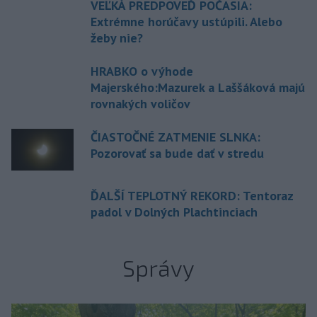
VEĽKÁ PREDPOVEĎ POČASIA:
Extrémne horúčavy ustúpili. Alebo
žeby nie?
HRABKO o výhode
Majerského:Mazurek a Laššáková majú
rovnakých voličov
ČIASTOČNÉ ZATMENIE SLNKA:
Pozorovať sa bude dať v stredu
ĎALŠÍ TEPLOTNÝ REKORD: Tentoraz
padol v Dolných Plachtinciach
Správy