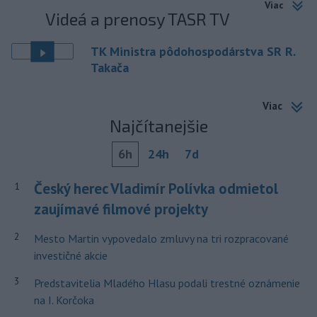
Viac
Videá a prenosy TASR TV
TK Ministra pôdohospodárstva SR R.
Takača
Viac
Najčítanejšie
6h
24h
7d
Český herec Vladimír Polívka odmietol
1
zaujímavé filmové projekty
2
Mesto Martin vypovedalo zmluvy na tri rozpracované
investičné akcie
3
Predstavitelia Mladého Hlasu podali trestné oznámenie
na I. Korčoka