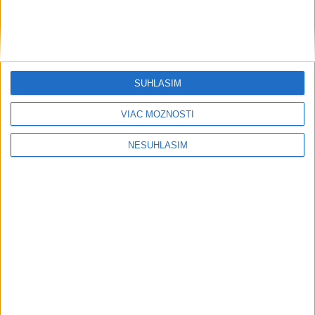
....
SÚHLASÍM
VIAC MOŽNOSTÍ
NESÚHLASÍM