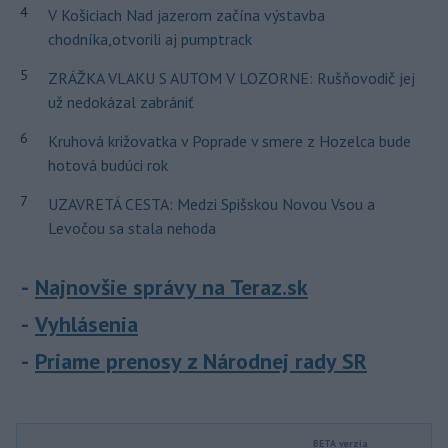
4
V Košiciach Nad jazerom začína výstavba
chodníka,otvorili aj pumptrack
5
ZRÁŽKA VLAKU S AUTOM V LOZORNE: Rušňovodič jej
už nedokázal zabrániť
6
Kruhová križovatka v Poprade v smere z Hozelca bude
hotová budúci rok
7
UZAVRETÁ CESTA: Medzi Spišskou Novou Vsou a
Levočou sa stala nehoda
Najnovšie správy na Teraz.sk
Vyhlásenia
Priame prenosy z Národnej rady SR