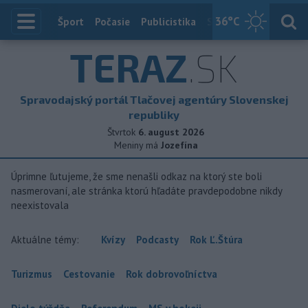
36
°C
Index
Šport
Počasie
Publicistika
Slovensko
Zahranič
TERAZ
.SK
Spravodajský portál Tlačovej agentúry Slovenskej
republiky
Štvrtok
6. august 2026
Meniny má
Jozefína
Úprimne ľutujeme, že sme nenašli odkaz na ktorý ste boli
nasmerovaní, ale stránka ktorú hľadáte pravdepodobne nikdy
neexistovala
Aktuálne témy:
Kvízy
Podcasty
Rok Ľ.Štúra
Turizmus
Cestovanie
Rok dobrovoľníctva