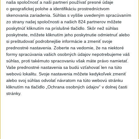
Enviroorganizácie chcú opravu uznesení k zonáciám
naša spoločnosť a naši partneri používať presné údaje
národných parkov
o geografickej polohe a identifikáciu prostredníctvom
skenovania zariadenia. Súhlas s vyššie uvedeným spracúvaním
Exsudca Pavol P. sa má v prípade nepriamej korupcie postaviť
zo strany našej spoločnosti a našich 824 partnerov môžete
pred súd
poskytnúť kliknutím na príslušné tlačidlo. Skôr než súhlas
poskytnete, môžete kliknutím jeho poskytnutie odmietnuť alebo
Najväčší dopyt je po učiteľoch matematiky, angličtiny a
si preštudovať podrobnejšie informácie a zmeniť svoje
prednostné nastavenia.
Zoberte na vedomie, že na niektoré
fyziky
formy spracúvania vašich osobných údajov nepotrebujeme váš
Zahraničie
súhlas, proti takémuto spracovaniu však máte právo namietať.
Vaše prednostné nastavenia sa budú vzťahovať len na túto
webovú lokalitu. Svoje nastavenia môžete kedykoľvek zmeniť
V USA schválili prvú mRNA vakcínu
alebo svoj súhlas odvolať návratom na túto webovú stránku
proti chrípke
kliknutím na tlačidlo „Ochrana osobných údajov“ v dolnej časti
dnes 11:36
stránky.
Severná Kórea odpálila ďalší neidentifikovaný projektil, tvrdí
Soul
Väčšina Poliakov hodnotí Nawrockého po roku vo funkcii
pozitívne