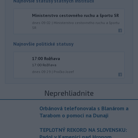
Najnovšie statusy štátnych inštitúcií
Ministerstvo cestovného ruchu a športu SR
dnes 09:02
|
Ministerstvo cestovného ruchu a športu
SR
Najnovšie politické statusy
17:00 Rožňava
17:00 Rožňava
dnes 09:29
|
Pročko Jozef
Neprehliadnite
Orbánová telefonovala s Blanárom a
Tarabom o pomoci na Dunaji
TEPLOTNÝ REKORD NA SLOVENSKU:
Padol v Kamenici nad Hronom