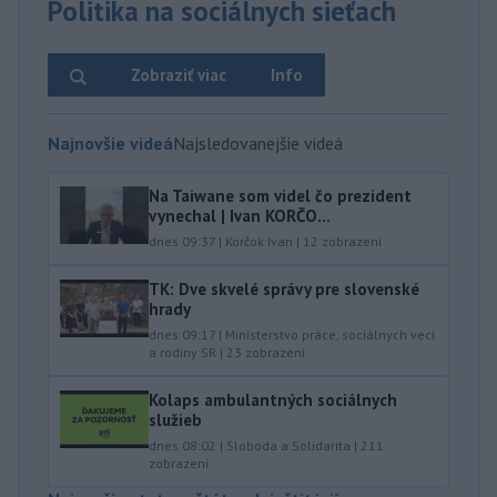
Politika na sociálnych sieťach
Zobraziť viac
Info
Najnovšie videá
Najsledovanejšie videá
Na Taiwane som videl čo prezident
vynechal | Ivan KORČO...
dnes 09:37
|
Korčok Ivan
|
12
zobrazení
TK: Dve skvelé správy pre slovenské
hrady
dnes 09:17
|
Ministerstvo práce, sociálnych vecí
a rodiny SR
|
23
zobrazení
Kolaps ambulantných sociálnych
služieb
dnes 08:02
|
Sloboda a Solidarita
|
211
zobrazení