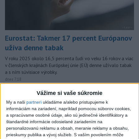
Eurostat: Takmer 17 percent Európanov
užíva denne tabak
V roku 2025 okolo 16,5 percenta ľudí vo veku 16 rokov a viac
v členských krajinách Európskej únie (EÚ) denne užívalo tabak
a s ním súvisiace výrobky.
dnes 7:18
Slovensko
Vážime si vaše súkromie
My a naši
partneri
ukladáme a/alebo pristupujeme k
Rodinný deň v Dome ľudového
informáciám na zariadení, napríklad pomocou súborov cookies,
bývania v Šali predstaví tradičné
a spracúvame osobné údaje, ako sú jedinečné identifikátory a
remeslá
štandardné informácie odosielané zariadením na
personalizovanú reklamu a obsah, meranie reklamy a obsahu,
dnes 11:52
prieskumy publika a vývoj služieb.
S vaším povolením môže