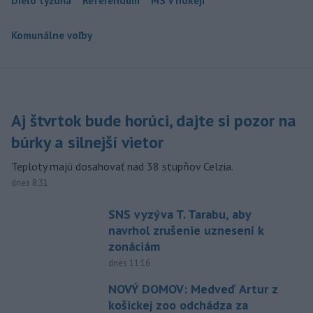
Dielo týždňa
Referendum
MS v hokeji
Komunálne voľby
Aj štvrtok bude horúci, dajte si pozor na
búrky a silnejší vietor
Teploty majú dosahovať nad 38 stupňov Celzia.
dnes 8:31
SNS vyzýva T. Tarabu, aby
navrhol zrušenie uznesení k
zonáciám
dnes 11:16
NOVÝ DOMOV: Medveď Artur z
košickej zoo odchádza za