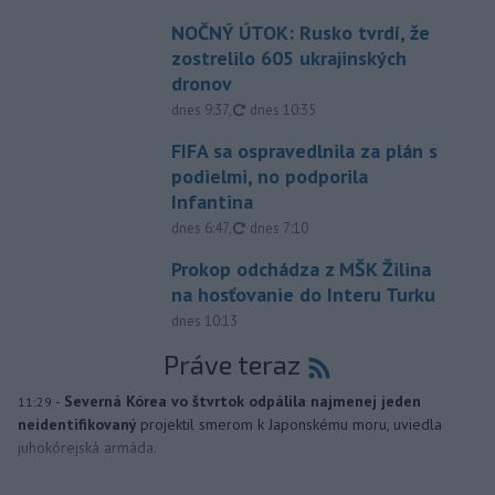
NOČNÝ ÚTOK: Rusko tvrdí, že
zostrelilo 605 ukrajinských
dronov
aktualizované
dnes 9:37
,
dnes 10:35
FIFA sa ospravedlnila za plán s
podielmi, no podporila
Infantina
aktualizované
dnes 6:47
,
dnes 7:10
Prokop odchádza z MŠK Žilina
na hosťovanie do Interu Turku
dnes 10:13
Práve teraz
-
Severná Kórea vo štvrtok odpálila najmenej jeden
11:29
neidentifikovaný
projektil smerom k Japonskému moru, uviedla
juhokórejská armáda.