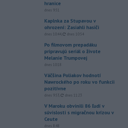
hranice
dnes 9:51
Kaplnka za Stupavou v
ohrození: Zasiahli hasiči
aktualizované
dnes 10:44
,
dnes 10:54
Po filmovom prepadáku
pripravujú seriál o živote
Melanie Trumpovej
dnes 10:18
Väčšina Poliakov hodnotí
Nawrockého po roku vo funkcii
pozitívne
aktualizované
dnes 9:53
,
dnes 11:23
V Maroku obvinili 86 ľudí v
súvislosti s migračnou krízou v
Ceute
dnes 8:48