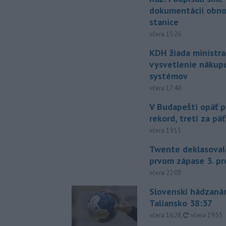
dokumentácii obno
stanice
včera 15:26
KDH žiada ministra
vysvetlenie nákup
systémov
včera 17:40
V Budapešti opäť p
rekord, tretí za pä
včera 19:15
Twente deklasoval
prvom zápase 3. pr
včera 22:03
Slovenskí hádzanár
Taliansko 38:37
aktualizovan
včera 16:28
,
včera 19:55