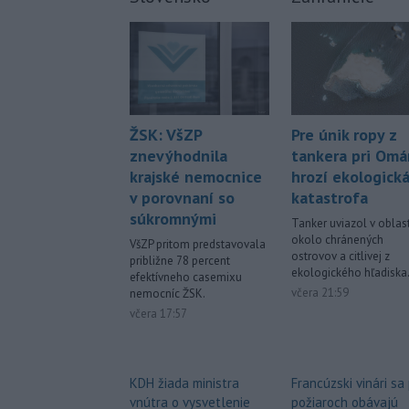
Pre únik ropy z
ŽSK: VšZP
tankera pri Om
znevýhodnila
hrozí ekologick
krajské nemocnice
katastrofa
v porovnaní so
súkromnými
Tanker uviazol v oblast
okolo chránených
VšZP pritom predstavovala
ostrovov a citlivej z
približne 78 percent
ekologického hľadiska
efektívneho casemixu
včera 21:59
nemocníc ŽSK.
včera 17:57
Francúzski vinári sa
KDH žiada ministra
požiaroch obávajú
vnútra o vysvetlenie