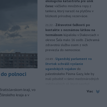
ekologická katastrofa pre únik
čoraz
väčšieho množstva ropy z
tankera, ktorý narazil na plytčinu v
blízkosti prírodnej rezervácie.
-
Zdravotné ťažkosti po
21:22
kontakte s neznámou látkou na
termálnom
kúpalisku v Diakovciach v
okrese Šaľa malo 16 osôb. Záchranná
zdravotná služba osem z nich
previezla do nemocnice.
-
Ugandský parlament vo
20:49
štvrtok schválil vyslanie
ugandských vojakov
do
do polnoci
palestínskeho Pásma Gazy, kde by
mali pôsobiť v rámci medzinárodných
stabilizačných síl, ktoré navrhol
americký prezident Donald Trump.
Bratislavskom kraji, vo
Viac
ilinského kraja a v
-
Anglická futbalová asociácia
20:07
(FA) stiahla svoju podporu