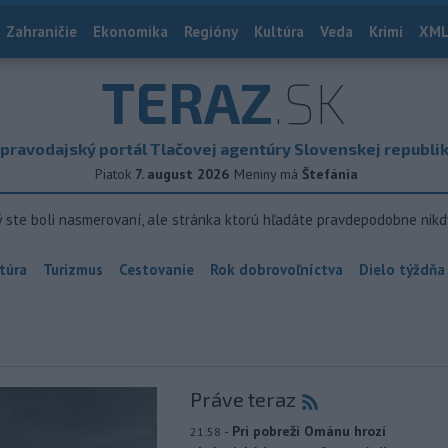
Zahraničie
Ekonomika
Regióny
Kultúra
Veda
Krimi
XML
TERAZ
.SK
pravodajský portál Tlačovej agentúry Slovenskej republi
Piatok
7. august 2026
Meniny má
Štefánia
ý ste boli nasmerovaní, ale stránka ktorú hľadáte pravdepodobne nikd
túra
Turizmus
Cestovanie
Rok dobrovoľníctva
Dielo týždňa
Práve teraz
-
Pri pobreží Ománu hrozí
21:58