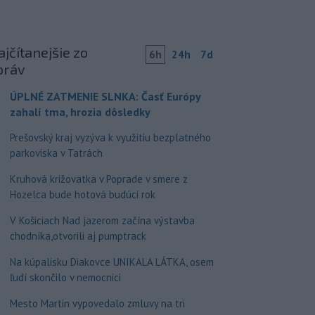
jčítanejšie zo
6h
24h
7d
práv
ÚPLNÉ ZATMENIE SLNKA: Časť Európy
zahalí tma, hrozia dôsledky
Prešovský kraj vyzýva k využitiu bezplatného
parkoviska v Tatrách
Kruhová križovatka v Poprade v smere z
Hozelca bude hotová budúci rok
V Košiciach Nad jazerom začína výstavba
chodníka,otvorili aj pumptrack
Na kúpalisku Diakovce UNIKALA LÁTKA, osem
ľudí skončilo v nemocnici
Mesto Martin vypovedalo zmluvy na tri