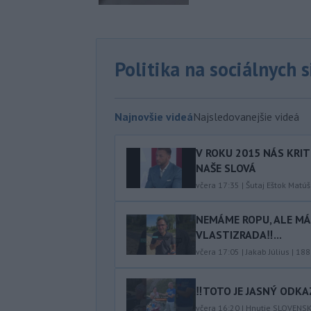
Politika na sociálnych 
Najnovšie videá
Najsledovanejšie videá
V ROKU 2015 NÁS KRIT
NAŠE SLOVÁ
včera 17:35
|
Šutaj Eštok Matúš
NEMÁME ROPU, ALE MÁM
VLASTIZRADA‼️...
včera 17:05
|
Jakab Július
|
188
‼️TOTO JE JASNÝ ODKAZ
včera 16:20
|
Hnutie SLOVENS