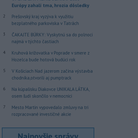
Európy zahalí tma, hrozia dôsledky
2
Prešovský kraj vyzýva k využitiu
bezplatného parkoviska v Tatrách
3
ČAKAJTE BÚRKY: Vyskytnú sa do polnoci
najmä v týchto častiach
4
Kruhová križovatka v Poprade v smere z
Hozelca bude hotová budúci rok
5
V Košiciach Nad jazerom začína výstavba
chodníka,otvorili aj pumptrack
6
Na kúpalisku Diakovce UNIKALA LÁTKA,
osem ľudí skončilo v nemocnici
7
Mesto Martin vypovedalo zmluvy na tri
rozpracované investičné akcie
Najnovšie správy