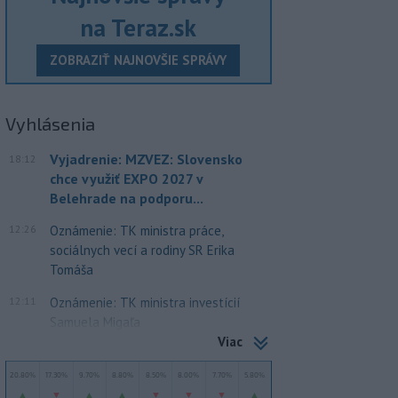
na Teraz.sk
ZOBRAZIŤ NAJNOVŠIE SPRÁVY
Vyhlásenia
Vyjadrenie: MZVEZ: Slovensko
18:12
chce využiť EXPO 2027 v
Belehrade na podporu...
12:26
Oznámenie: TK ministra práce,
sociálnych vecí a rodiny SR Erika
Tomáša
12:11
Oznámenie: TK ministra investícií
Samuela Migaľa
Viac