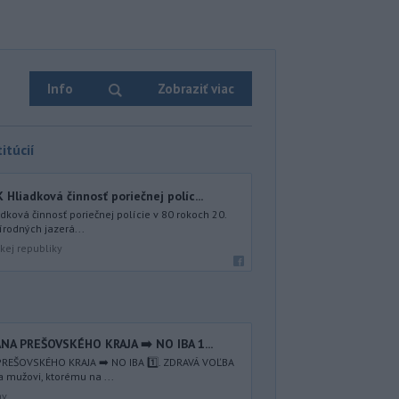
Info
Zobraziť viac
itúcií
iadková činnosť poriečnej políc...
ová činnosť poriečnej polície v 80 rokoch 20.
írodných jazerá...
kej republiky
NA PREŠOVSKÉHO KRAJA ➡️ NO IBA 1️...
REŠOVSKÉHO KRAJA ➡️ NO IBA 1️⃣. ZDRAVÁ VOĽBA
a mužovi, ktorému na ...
av