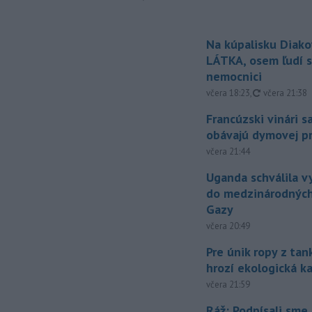
Na kúpalisku Diak
LÁTKA, osem ľudí s
nemocnici
aktualizovan
včera 18:23
,
včera 21:38
Francúzski vinári s
obávajú dymovej pr
včera 21:44
Uganda schválila v
do medzinárodných
Gazy
včera 20:49
Pre únik ropy z ta
hrozí ekologická k
včera 21:59
Ráž: Podpísali sme