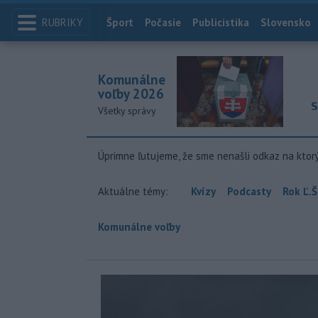
RUBRIKY
Index
Šport
Počasie
Publicistika
Slovensko
Komunálne
voľby 2026
S
Všetky správy
Úprimne ľutujeme, že sme nenašli odkaz na ktor
Aktuálne témy:
Kvízy
Podcasty
Rok Ľ.Š
Komunálne voľby