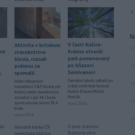
7
N
V časti Košice-
Aktivita v britskom
21
áne
Krásna otvorili
stavebníctve
á
park pomenovaný
klesla, rozsah
po kňazovi
poklesu sa
21
Semivanovi
spomalil
i
Pamätnú tabuľu odhalil po
Index nákupných
21
svätej omši farár farnosti
manažérov S&P Global pre
.
Košice-Krásna Michal
britský sektor stavebníctva
Marčák.
dosiahol v júli 44,7 bodu
21
oproti júnovej úrovni 38,4
včera 20:16
bodu.
včera 19:54
21
 po
O post starostu
Národná banka ČR
Ružinova chce
ponechala kľúčovú