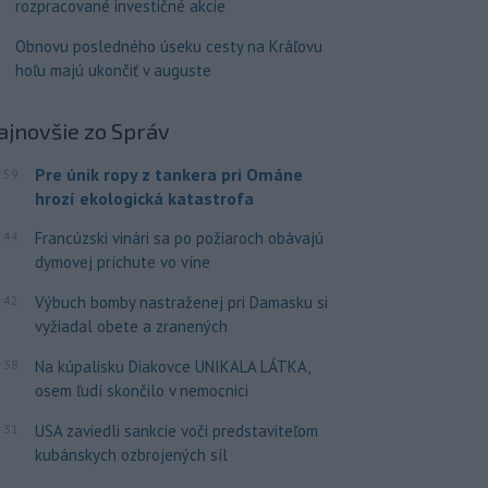
rozpracované investičné akcie
Obnovu posledného úseku cesty na Kráľovu
hoľu majú ukončiť v auguste
ajnovšie
zo Správ
Pre únik ropy z tankera pri Ománe
:59
hrozí ekologická katastrofa
:44
Francúzski vinári sa po požiaroch obávajú
dymovej príchute vo víne
:42
Výbuch bomby nastraženej pri Damasku si
vyžiadal obete a zranených
:38
Na kúpalisku Diakovce UNIKALA LÁTKA,
osem ľudí skončilo v nemocnici
:31
USA zaviedli sankcie voči predstaviteľom
kubánskych ozbrojených síl