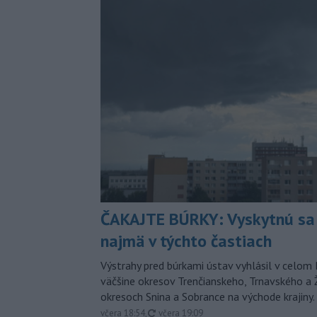
ČAKAJTE BÚRKY: Vyskytnú sa 
najmä v týchto častiach
Výstrahy pred búrkami ústav vyhlásil v celom 
väčšine okresov Trenčianskeho, Trnavského a Ž
okresoch Snina a Sobrance na východe krajiny.
aktualizované
včera 18:54
,
včera 19:09