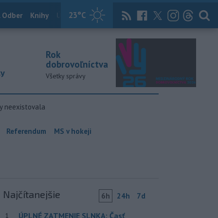
23
°C
 Odber
Knihy
Útulkovo
Magazín
News Now
Archív
TASR
Rok
dobrovoľníctva
ky
Všetky správy
y neexistovala
Referendum
MS v hokeji
Najčítanejšie
6h
24h
7d
ÚPLNÉ ZATMENIE SLNKA: Časť
1