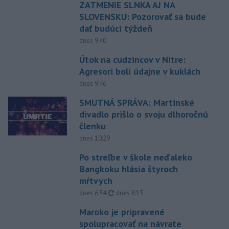
ZATMENIE SLNKA AJ NA
SLOVENSKU: Pozorovať sa bude
dať budúci týždeň
dnes 9:40
Útok na cudzincov v Nitre:
Agresori boli údajne v kuklách
dnes 9:46
SMUTNÁ SPRÁVA: Martinské
divadlo prišlo o svoju dlhoročnú
členku
dnes 10:29
Po streľbe v škole neďaleko
Bangkoku hlásia štyroch
mŕtvych
aktualizované
dnes 6:34
,
dnes 8:13
Maroko je pripravené
spolupracovať na návrate