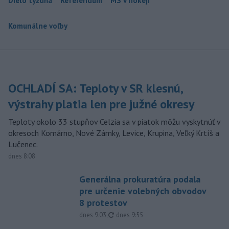
Dielo týždňa
Referendum
MS v hokeji
Komunálne voľby
OCHLADÍ SA: Teploty v SR klesnú,
výstrahy platia len pre južné okresy
Teploty okolo 33 stupňov Celzia sa v piatok môžu vyskytnúť v
okresoch Komárno, Nové Zámky, Levice, Krupina, Veľký Krtíš a
Lučenec.
dnes 8:08
Generálna prokuratúra podala
pre určenie volebných obvodov
8 protestov
aktualizované
dnes 9:03
,
dnes 9:55