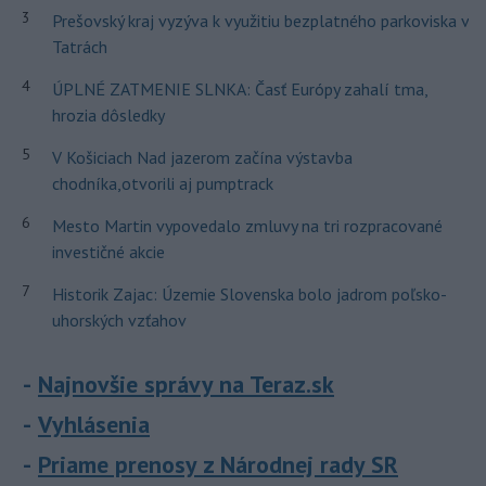
3
Prešovský kraj vyzýva k využitiu bezplatného parkoviska v
Tatrách
4
ÚPLNÉ ZATMENIE SLNKA: Časť Európy zahalí tma,
hrozia dôsledky
5
V Košiciach Nad jazerom začína výstavba
chodníka,otvorili aj pumptrack
6
Mesto Martin vypovedalo zmluvy na tri rozpracované
investičné akcie
7
Historik Zajac: Územie Slovenska bolo jadrom poľsko-
uhorských vzťahov
Najnovšie správy na Teraz.sk
Vyhlásenia
Priame prenosy z Národnej rady SR