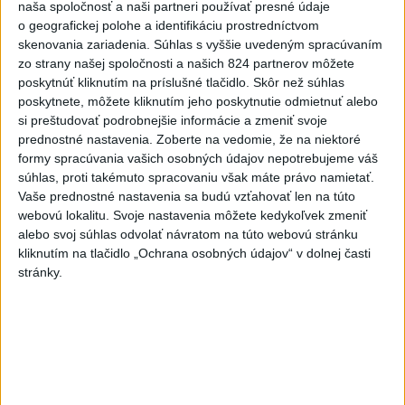
naša spoločnosť a naši partneri používať presné údaje
Fridrichová: Školy vyučujúce po
o geografickej polohe a identifikáciu prostredníctvom
novom musia mať pripravené osnovy
skenovania zariadenia. Súhlas s vyššie uvedeným spracúvaním
dnes 10:11
zo strany našej spoločnosti a našich 824 partnerov môžete
poskytnúť kliknutím na príslušné tlačidlo. Skôr než súhlas
poskytnete, môžete kliknutím jeho poskytnutie odmietnuť alebo
Štvorica študentov zabojuje v Grécku o titul
si preštudovať podrobnejšie informácie a zmeniť svoje
medzinárodných šampiónov
prednostné nastavenia.
Zoberte na vedomie, že na niektoré
formy spracúvania vašich osobných údajov nepotrebujeme váš
Generálna prokuratúra podala pre určenie volebných
súhlas, proti takémuto spracovaniu však máte právo namietať.
obvodov 8 protestov
Vaše prednostné nastavenia sa budú vzťahovať len na túto
webovú lokalitu. Svoje nastavenia môžete kedykoľvek zmeniť
ZATMENIE SLNKA AJ NA SLOVENSKU: Pozorovať sa bude
alebo svoj súhlas odvolať návratom na túto webovú stránku
dať budúci týždeň
kliknutím na tlačidlo „Ochrana osobných údajov“ v dolnej časti
stránky.
Zahraničie
Juhokórejský prezident vyzval
generálov na obnovu dôvery v
armádu
dnes 10:15