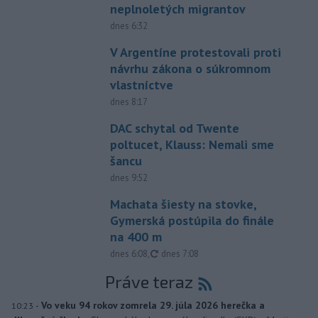
neplnoletých migrantov
dnes 6:32
V Argentíne protestovali proti
návrhu zákona o súkromnom
vlastníctve
dnes 8:17
DAC schytal od Twente
poltucet, Klauss: Nemali sme
šancu
dnes 9:52
Machata šiesty na stovke,
Gymerská postúpila do finále
na 400 m
aktualizované
dnes 6:08
,
dnes 7:08
Práve teraz
-
Vo veku 94 rokov zomrela 29. júla 2026 herečka a
10:23