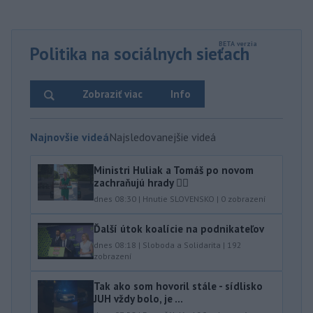
Politika na sociálnych sieťach
Zobraziť viac
Info
Najnovšie videá
Najsledovanejšie videá
Ministri Huliak a Tomáš po novom
zachraňujú hrady 🤦‍♂️
dnes 08:30
|
Hnutie SLOVENSKO
|
0
zobrazení
Ďalší útok koalície na podnikateľov
dnes 08:18
|
Sloboda a Solidarita
|
192
zobrazení
Tak ako som hovoril stále - sídlisko
JUH vždy bolo, je ...