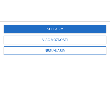
SÚHLASÍM
VIAC MOŽNOSTÍ
NESÚHLASÍM
....