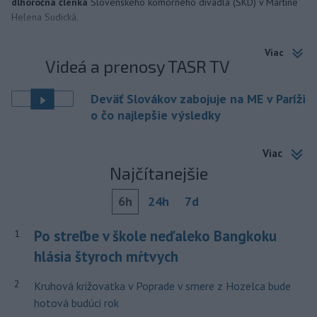
dlhoročná členka
Slovenského komorného divadla (SKD) v Martine
Helena Sudická.
Viac
Videá a prenosy TASR TV
Deväť Slovákov zabojuje na ME v Paríži
o čo najlepšie výsledky
Viac
Najčítanejšie
6h
24h
7d
Po streľbe v škole neďaleko Bangkoku
1
hlásia štyroch mŕtvych
2
Kruhová križovatka v Poprade v smere z Hozelca bude
hotová budúci rok