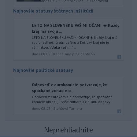
dnes 07:58
|
Ferenčák Ján
|
20
zobrazení
Najnovšie statusy štátnych inštitúcií
LETO NA SLOVENSKU VAŠIMI OČAMI ☀️ Každý
kraj má svoju ...
LETO NA SLOVENSKU VAŠIMI OČAMI ☀️ Každý kraj má
svoju jedinečnú atmosféru a Košický kraj nie je
výnimkou. Vďaka vašim f...
dnes 08:09
|
Kancelária prezidenta SR
Najnovšie politické statusy
Odpoveď z eurokomisie potvrdzuje, že
spackané zonácie o...
Odpoveď z eurokomisie potvrdzuje, že spackané
zonácie ohrozujú vyše miliardu z plánu obnovy
dnes 08:13
|
Stohlová Tamara
Neprehliadnite