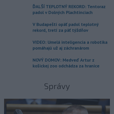
ĎALŠÍ TEPLOTNÝ REKORD: Tentoraz
padol v Dolných Plachtinciach
V Budapešti opäť padol teplotný
rekord, tretí za päť týždňov
VIDEO: Umelá inteligencia a robotika
pomáhajú už aj záchranárom
NOVÝ DOMOV: Medveď Artur z
košickej zoo odchádza za hranice
Správy