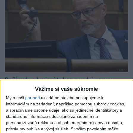
Raši odsudzuje útok na cudzincov v
Nitre
Vážime si vaše súkromie
My a naši
partneri
ukladáme a/alebo pristupujeme k
Verí, že polícia páchateľov nájde a za tento čin ponesú
informáciám na zariadení, napríklad pomocou súborov cookies,
následky.
a spracúvame osobné údaje, ako sú jedinečné identifikátory a
dnes 8:41
štandardné informácie odosielané zariadením na
personalizovanú reklamu a obsah, meranie reklamy a obsahu,
Slovensko
prieskumy publika a vývoj služieb.
S vaším povolením môže