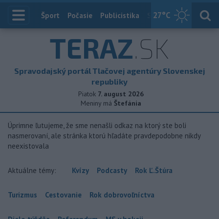
27
°C
Index
Šport
Počasie
Publicistika
Slovensko
Zahranič
TERAZ
.SK
Spravodajský portál Tlačovej agentúry Slovenskej
republiky
Piatok
7. august 2026
Meniny má
Štefánia
Úprimne ľutujeme, že sme nenašli odkaz na ktorý ste boli
nasmerovaní, ale stránka ktorú hľadáte pravdepodobne nikdy
neexistovala
Aktuálne témy:
Kvízy
Podcasty
Rok Ľ.Štúra
Turizmus
Cestovanie
Rok dobrovoľníctva