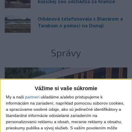
košickej zoo odchádza za hranice
Orbánová telefonovala s Blanárom a
Tarabom o pomoci na Dunaji
Správy
Vážime si vaše súkromie
My a naši
partneri
ukladáme a/alebo pristupujeme k
informáciám na zariadení, napríklad pomocou súborov cookies,
a spracúvame osobné údaje, ako sú jedinečné identifikátory a
štandardné informácie odosielané zariadením na
personalizovanú reklamu a obsah, meranie reklamy a obsahu,
prieskumy publika a vývoj služieb.
S vaším povolením môže