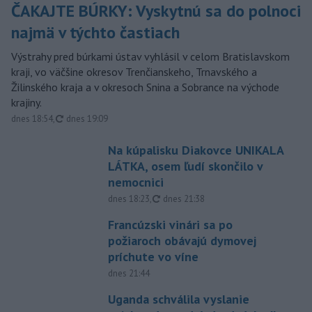
ČAKAJTE BÚRKY: Vyskytnú sa do polnoci
najmä v týchto častiach
Výstrahy pred búrkami ústav vyhlásil v celom Bratislavskom
kraji, vo väčšine okresov Trenčianskeho, Trnavského a
Žilinského kraja a v okresoch Snina a Sobrance na východe
krajiny.
aktualizované
dnes 18:54
,
dnes 19:09
Na kúpalisku Diakovce UNIKALA
LÁTKA, osem ľudí skončilo v
nemocnici
aktualizované
dnes 18:23
,
dnes 21:38
Francúzski vinári sa po
požiaroch obávajú dymovej
príchute vo víne
dnes 21:44
Uganda schválila vyslanie