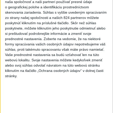
naša spoločnosť a naši partneri používať presné údaje
o geografickej polohe a identifikáciu prostredníctvom
skenovania zariadenia. Súhlas s vyššie uvedeným spracúvaním
zo strany našej spoločnosti a našich 824 partnerov môžete
Na kúpalisku Diakovce UNIKALA LÁTKA,
poskytnúť kliknutím na príslušné tlačidlo. Skôr než súhlas
osem ľudí skončilo v nemocnici
poskytnete, môžete kliknutím jeho poskytnutie odmietnuť alebo
si preštudovať podrobnejšie informácie a zmeniť svoje
Na mieste zasahovala aj polícia v súčinnosti s ďalšími
prednostné nastavenia.
Zoberte na vedomie, že na niektoré
záchrannými zložkami.
formy spracúvania vašich osobných údajov nepotrebujeme váš
aktualizované
dnes 18:23
,
dnes 21:38
súhlas, proti takémuto spracovaniu však máte právo namietať.
Vaše prednostné nastavenia sa budú vzťahovať len na túto
Slovensko
webovú lokalitu. Svoje nastavenia môžete kedykoľvek zmeniť
alebo svoj súhlas odvolať návratom na túto webovú stránku
kliknutím na tlačidlo „Ochrana osobných údajov“ v dolnej časti
ŽSK: VšZP znevýhodnila krajské
stránky.
nemocnice v porovnaní so
súkromnými
dnes 17:57
KDH žiada ministra vnútra o vysvetlenie nákupu kamerových
systémov