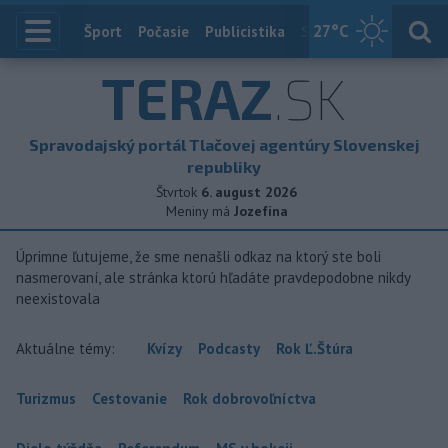
27
°C
Index
Šport
Počasie
Publicistika
Slovensko
Zahranič
TERAZ
.SK
Spravodajský portál Tlačovej agentúry Slovenskej
republiky
Štvrtok
6. august 2026
Meniny má
Jozefína
Úprimne ľutujeme, že sme nenašli odkaz na ktorý ste boli
nasmerovaní, ale stránka ktorú hľadáte pravdepodobne nikdy
neexistovala
Aktuálne témy:
Kvízy
Podcasty
Rok Ľ.Štúra
Turizmus
Cestovanie
Rok dobrovoľníctva