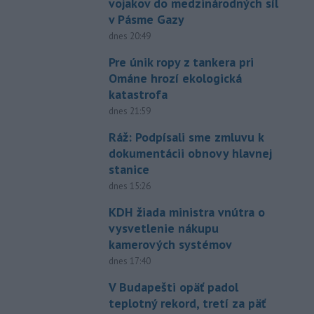
vojakov do medzinárodných síl
v Pásme Gazy
dnes 20:49
Pre únik ropy z tankera pri
Ománe hrozí ekologická
katastrofa
dnes 21:59
Ráž: Podpísali sme zmluvu k
dokumentácii obnovy hlavnej
stanice
dnes 15:26
KDH žiada ministra vnútra o
vysvetlenie nákupu
kamerových systémov
dnes 17:40
V Budapešti opäť padol
teplotný rekord, tretí za päť