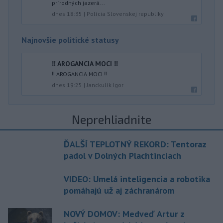
prírodných jazerá...
dnes 18:35
|
Polícia Slovenskej republiky
Najnovšie politické statusy
‼️ AROGANCIA MOCI ‼️
‼️ AROGANCIA MOCI ‼️
dnes 19:25
|
Janckulík Igor
Neprehliadnite
ĎALŠÍ TEPLOTNÝ REKORD: Tentoraz
padol v Dolných Plachtinciach
VIDEO: Umelá inteligencia a robotika
pomáhajú už aj záchranárom
NOVÝ DOMOV: Medveď Artur z