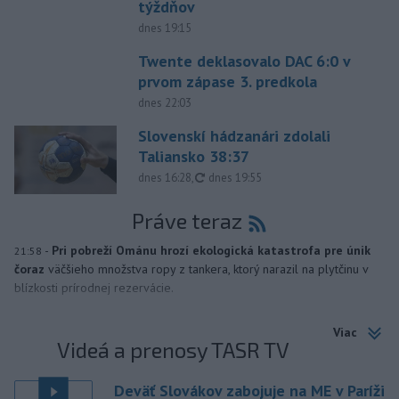
týždňov
dnes 19:15
Twente deklasovalo DAC 6:0 v
prvom zápase 3. predkola
dnes 22:03
Slovenskí hádzanári zdolali
Taliansko 38:37
aktualizované
dnes 16:28
,
dnes 19:55
Práve teraz
-
Pri pobreží Ománu hrozí ekologická katastrofa pre únik
21:58
čoraz
väčšieho množstva ropy z tankera, ktorý narazil na plytčinu v
blízkosti prírodnej rezervácie.
Viac
Videá a prenosy TASR TV
Deväť Slovákov zabojuje na ME v Paríži