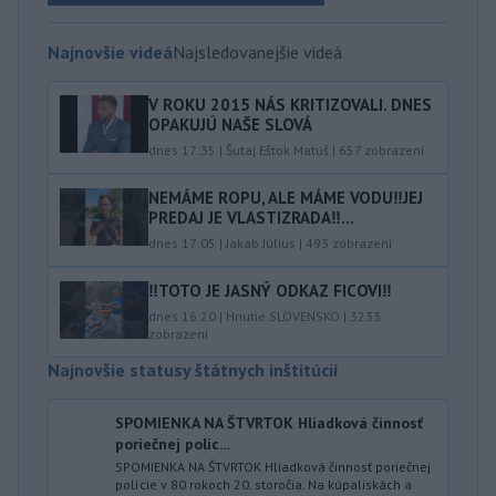
Najnovšie videá
Najsledovanejšie videá
V ROKU 2015 NÁS KRITIZOVALI. DNES
OPAKUJÚ NAŠE SLOVÁ
dnes 17:35
|
Šutaj Eštok Matúš
|
657
zobrazení
NEMÁME ROPU, ALE MÁME VODU‼️JEJ
PREDAJ JE VLASTIZRADA‼️...
dnes 17:05
|
Jakab Július
|
493
zobrazení
‼️TOTO JE JASNÝ ODKAZ FICOVI‼️
dnes 16:20
|
Hnutie SLOVENSKO
|
3233
zobrazení
Najnovšie statusy štátnych inštitúcií
SPOMIENKA NA ŠTVRTOK Hliadková činnosť
poriečnej políc...
SPOMIENKA NA ŠTVRTOK Hliadková činnosť poriečnej
polície v 80 rokoch 20. storočia. Na kúpaliskách a