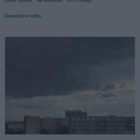
Dielo týždňa
Referendum
MS v hokeji
Komunálne voľby