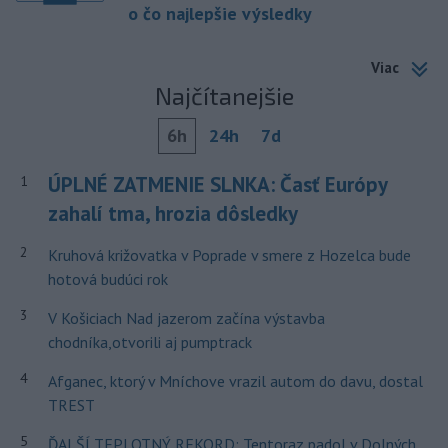
o čo najlepšie výsledky
Viac
Najčítanejšie
6h
24h
7d
ÚPLNÉ ZATMENIE SLNKA: Časť Európy
1
zahalí tma, hrozia dôsledky
2
Kruhová križovatka v Poprade v smere z Hozelca bude
hotová budúci rok
3
V Košiciach Nad jazerom začína výstavba
chodníka,otvorili aj pumptrack
4
Afganec, ktorý v Mníchove vrazil autom do davu, dostal
TREST
5
ĎALŠÍ TEPLOTNÝ REKORD: Tentoraz padol v Dolných