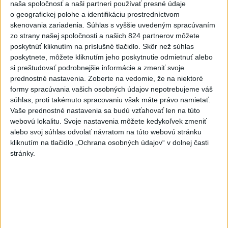
naša spoločnosť a naši partneri používať presné údaje
Slovensko
o geografickej polohe a identifikáciu prostredníctvom
skenovania zariadenia. Súhlas s vyššie uvedeným spracúvaním
Polícia vyzýva mladých, aby boli
zo strany našej spoločnosti a našich 824 partnerov môžete
opatrní s požívaním alkoholu
poskytnúť kliknutím na príslušné tlačidlo. Skôr než súhlas
poskytnete, môžete kliknutím jeho poskytnutie odmietnuť alebo
dnes 20:30
si preštudovať podrobnejšie informácie a zmeniť svoje
prednostné nastavenia.
Zoberte na vedomie, že na niektoré
formy spracúvania vašich osobných údajov nepotrebujeme váš
MZVEZ: V Nemecku zavedú zákaz konzumácie alkoholu na
súhlas, proti takémuto spracovaniu však máte právo namietať.
staniciach
Vaše prednostné nastavenia sa budú vzťahovať len na túto
webovú lokalitu. Svoje nastavenia môžete kedykoľvek zmeniť
POZOR NA HARÚČAVY: SHMÚ vydalo výstrahy prvého
alebo svoj súhlas odvolať návratom na túto webovú stránku
stupňa pred teplom
kliknutím na tlačidlo „Ochrana osobných údajov“ v dolnej časti
stránky.
Ferraty lákajú viac turistov, najdlhší visutý lanový most je na
Skalke
Zahraničie
USA odsúdili aktivity Pekingu v
Juhočínskom mori