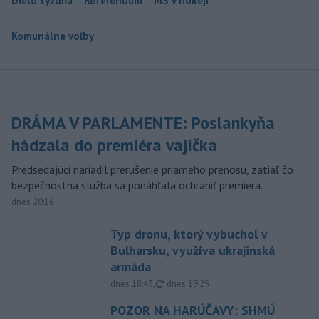
Dielo týždňa
Referendum
MS v hokeji
Komunálne voľby
DRÁMA V PARLAMENTE: Poslankyňa
hádzala do premiéra vajíčka
Predsedajúci nariadil prerušenie priameho prenosu, zatiaľ čo
bezpečnostná služba sa ponáhľala ochrániť premiéra.
dnes 20:16
Typ dronu, ktorý vybuchol v
Bulharsku, využíva ukrajinská
armáda
aktualizované
dnes 18:43
,
dnes 19:29
POZOR NA HARÚČAVY: SHMÚ