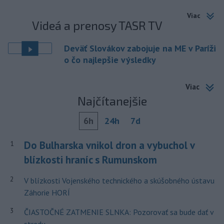
Viac
Videá a prenosy TASR TV
Deväť Slovákov zabojuje na ME v Paríži
o čo najlepšie výsledky
Viac
Najčítanejšie
6h
24h
7d
Do Bulharska vnikol dron a vybuchol v
1
blízkosti hraníc s Rumunskom
2
V blízkosti Vojenského technického a skúšobného ústavu
Záhorie HORÍ
3
ČIASTOČNÉ ZATMENIE SLNKA: Pozorovať sa bude dať v