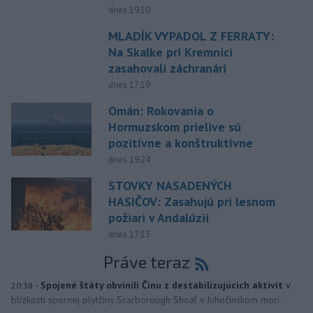
dnes 19:10
MLADÍK VYPADOL Z FERRATY:
Na Skalke pri Kremnici
zasahovali záchranári
dnes 17:19
Omán: Rokovania o
Hormuzskom prielive sú
pozitívne a konštruktívne
dnes 19:24
STOVKY NASADENÝCH
HASIČOV: Zasahujú pri lesnom
požiari v Andalúzii
dnes 17:13
Práve teraz
-
Spojené štáty obvinili Čínu z destabilizujúcich aktivít
v
20:38
blízkosti spornej plytčiny Scarborough Shoal v Juhočínskom mori.