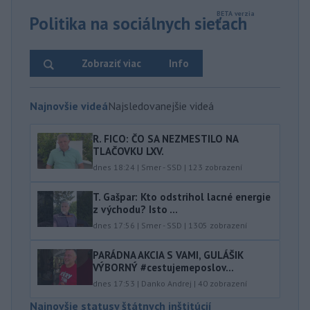
Politika na sociálnych sieťach
Zobraziť viac
Info
Najnovšie videá
Najsledovanejšie videá
R. FICO: ČO SA NEZMESTILO NA
TLAČOVKU LXV.
dnes 18:24
|
Smer - SSD
|
123
zobrazení
T. Gašpar: Kto odstrihol lacné energie
z východu? Isto ...
dnes 17:56
|
Smer - SSD
|
1305
zobrazení
PARÁDNA AKCIA S VAMI, GULÁŠIK
VÝBORNÝ #cestujemeposlov...
dnes 17:53
|
Danko Andrej
|
40
zobrazení
Najnovšie statusy štátnych inštitúcií