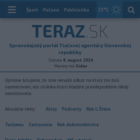
23
°C
Index
Šport
Počasie
Publicistika
Slovensko
Zahranič
TERAZ
.SK
Spravodajský portál Tlačovej agentúry Slovenskej
republiky
Sobota
8. august 2026
Meniny má
Oskar
Úprimne ľutujeme, že sme nenašli odkaz na ktorý ste boli
nasmerovaní, ale stránka ktorú hľadáte pravdepodobne nikdy
neexistovala
Aktuálne témy:
Kvízy
Podcasty
Rok Ľ.Štúra
Turizmus
Cestovanie
Rok dobrovoľníctva