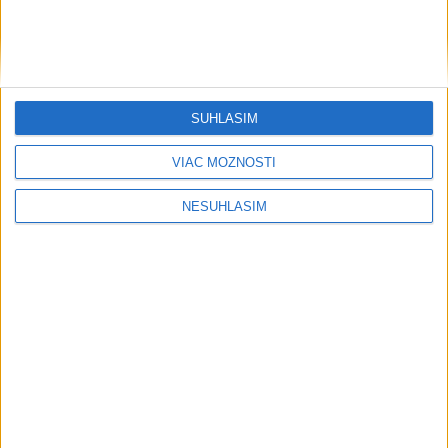
SÚHLASÍM
VIAC MOŽNOSTÍ
NESÚHLASÍM
....