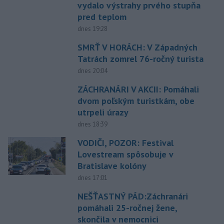
vydalo výstrahy prvého stupňa
pred teplom
dnes 19:28
SMRŤ V HORÁCH: V Západných
Tatrách zomrel 76-ročný turista
dnes 20:04
ZÁCHRANÁRI V AKCII: Pomáhali
dvom poľským turistkám, obe
utrpeli úrazy
dnes 18:39
VODIČI, POZOR: Festival
Lovestream spôsobuje v
Bratislave kolóny
dnes 17:01
NEŠŤASTNÝ PÁD:Záchranári
pomáhali 25-ročnej žene,
skončila v nemocnici