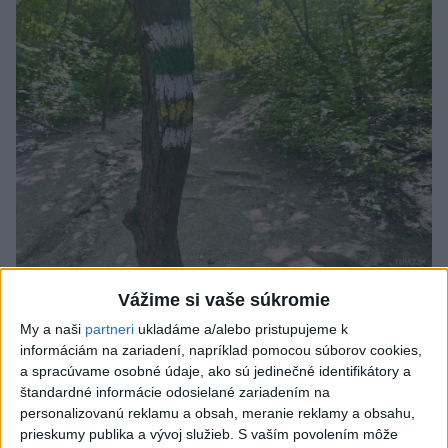
SMRŤ V HORÁCH: V Západných Tatrách
Vážime si vaše súkromie
zomrel 76-ročný turista
My a naši
partneri
ukladáme a/alebo pristupujeme k
informáciám na zariadení, napríklad pomocou súborov cookies,
Muža sa na základe telefonickej inštruktáže operátorky
a spracúvame osobné údaje, ako sú jedinečné identifikátory a
záchrannej zdravotnej služby pokúsili zachrániť riadenou
štandardné informácie odosielané zariadením na
resuscitáciou.
personalizovanú reklamu a obsah, meranie reklamy a obsahu,
dnes 20:04
prieskumy publika a vývoj služieb.
S vaším povolením môže