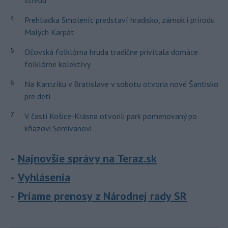
stredu
4
Prehliadka Smoleníc predstaví hradisko, zámok i prírodu
Malých Karpát
5
Očovská folklórna hruda tradične privítala domáce
folklórne kolektívy
6
Na Kamzíku v Bratislave v sobotu otvoria nové Šantisko
pre deti
7
V časti Košice-Krásna otvorili park pomenovaný po
kňazovi Semivanovi
Najnovšie správy na Teraz.sk
Vyhlásenia
Priame prenosy z Národnej rady SR