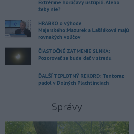
Extrémne horúčavy ustúpili. Alebo
žeby nie?
HRABKO o výhode
Majerského:Mazurek a Laššáková majú
rovnakých voličov
ČIASTOČNÉ ZATMENIE SLNKA:
Pozorovať sa bude dať v stredu
ĎALŠÍ TEPLOTNÝ REKORD: Tentoraz
padol v Dolných Plachtinciach
Správy