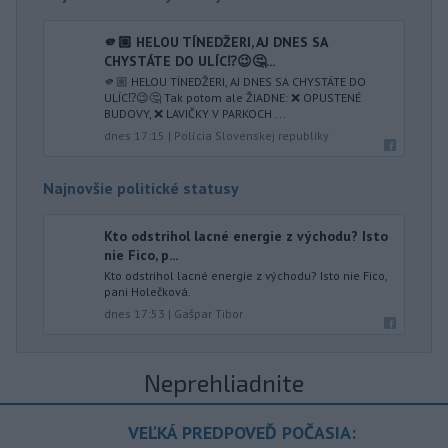
🫵🏼 HELOU TÍNEDŽERI, AJ DNES SA
CHYSTÁTE DO ULÍC⁉️😉🤔...
🫵🏼 HELOU TÍNEDŽERI, AJ DNES SA CHYSTÁTE DO
ULÍC⁉️😉🤔 Tak potom ale ŽIADNE: ❌ OPUSTENÉ
BUDOVY, ❌ LAVIČKY V PARKOCH ...
dnes 17:15
|
Polícia Slovenskej republiky
Najnovšie politické statusy
Kto odstrihol lacné energie z východu? Isto
nie Fico, p...
Kto odstrihol lacné energie z východu? Isto nie Fico,
pani Holečková.
dnes 17:53
|
Gašpar Tibor
Neprehliadnite
VEĽKÁ PREDPOVEĎ POČASIA: