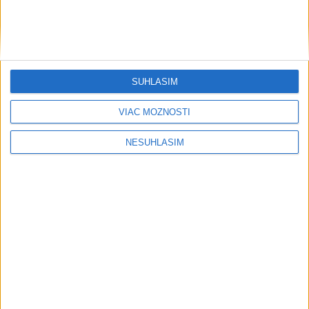
....
SÚHLASÍM
VIAC MOŽNOSTÍ
NESÚHLASÍM
Neprehliadnite