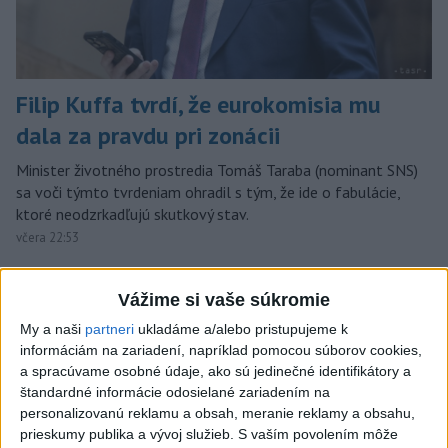
Filip Kuffa tvrdí, že eurokomisia mu
dala za pravdu pri zonácii
Minister životného prostredia Tomáš Taraba (nominant SNS)
sa voči týmto tvrdeniam ohradil s tým, že ide o fabulácie,
ktoré neodzrkadľujú skutkový stav.
včera 22:53
Slovensko
Vážime si vaše súkromie
T. Taraba: SR pomáha Maďarsku s
My a naši
partneri
ukladáme a/alebo pristupujeme k
vodou aj napriek tomu, že je jej málo
informáciám na zariadení, napríklad pomocou súborov cookies,
a spracúvame osobné údaje, ako sú jedinečné identifikátory a
včera 20:49
štandardné informácie odosielané zariadením na
personalizovanú reklamu a obsah, meranie reklamy a obsahu,
prieskumy publika a vývoj služieb.
S vaším povolením môže
SLOVENSKÍ POLICAJTI V CHORVÁTSKU: Pomáhali i pri