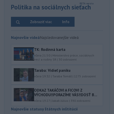
Politika na sociálnych sieťach
Zobraziť viac
Info
Najnovšie videá
Najsledovanejšie videá
TK: Rodinná karta
včera 21:50
|
Ministerstvo práce, sociálnych
vecí a rodiny SR
|
30
zobrazení
Taraba: Vidieť paniku
včera 19:32
|
Taraba Tomáš
|
1275
zobrazení
ODKAZ TAKÁČOVI A FICOVI Z
VÝCHODU‼️PORAZÍME VÁS‼️DOSŤ B...
včera 19:27
|
Jakab Július
|
390
zobrazení
Najnovšie statusy štátnych inštitúcií