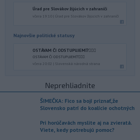
Úrad pre Slovákov žijúcich v zahraničí
včera 19:10
|
Úrad pre Slovákov žijúcich v zahraničí
Najnovšie politické statusy
OSTÁVAM ČI ODSTUPUJEM⁉️🤷🏻‍♂️
OSTÁVAM ČI ODSTUPUJEM⁉️🤷🏻‍♂️
včera 20:02
|
Slovenská národná strana
Neprehliadnite
ŠIMEČKA: Fico sa bojí priznať,že
Slovensko patrí do koalície ochotných
Pri horúčavách myslite aj na zvieratá.
Viete, kedy potrebujú pomoc?