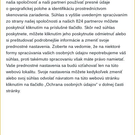
naša spoločnosť a naši partneri používať presné údaje
podvode s ubytovaním
o geografickej polohe a identifikáciu prostredníctvom
skenovania zariadenia. Súhlas s vyššie uvedeným spracúvaním
MV odmieta tvrdenia PS o údajnom nasadení ruského
zo strany našej spoločnosti a našich 824 partnerov môžete
sledovacieho systému
poskytnúť kliknutím na príslušné tlačidlo. Skôr než súhlas
poskytnete, môžete kliknutím jeho poskytnutie odmietnuť alebo
Vo štvrtok má byť opäť horúco, niekde však hrozia búrky
si preštudovať podrobnejšie informácie a zmeniť svoje
prednostné nastavenia.
Zoberte na vedomie, že na niektoré
formy spracúvania vašich osobných údajov nepotrebujeme váš
Zahraničie
súhlas, proti takémuto spracovaniu však máte právo namietať.
Vaše prednostné nastavenia sa budú vzťahovať len na túto
Tureckí poslanci podporili návrh
webovú lokalitu. Svoje nastavenia môžete kedykoľvek zmeniť
zákona o amnestii pre časť členov
alebo svoj súhlas odvolať návratom na túto webovú stránku
PKK
kliknutím na tlačidlo „Ochrana osobných údajov“ v dolnej časti
včera 21:59
stránky.
Poľská vláda nemusí strane PiS vyplatiť zadržaný štátny
príspevok
Dron s výbušninami na letisku Lipsko/Halle: Spustili
vyšetrovanie