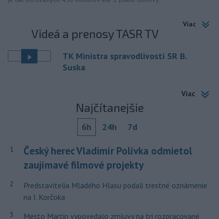
Viac
Videá a prenosy TASR TV
TK Ministra spravodlivosti SR B.
Suska
Viac
Najčítanejšie
6h
24h
7d
Český herec Vladimír Polívka odmietol
1
zaujímavé filmové projekty
2
Predstavitelia Mladého Hlasu podali trestné oznámenie
na I. Korčoka
3
Mesto Martin vypovedalo zmluvy na tri rozpracované