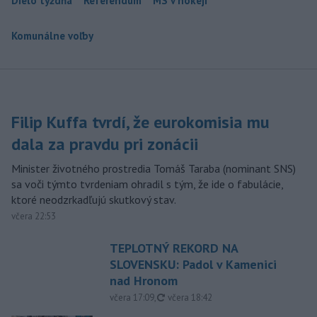
Dielo týždňa
Referendum
MS v hokeji
Komunálne voľby
Filip Kuffa tvrdí, že eurokomisia mu
dala za pravdu pri zonácii
Minister životného prostredia Tomáš Taraba (nominant SNS)
sa voči týmto tvrdeniam ohradil s tým, že ide o fabulácie,
ktoré neodzrkadľujú skutkový stav.
včera 22:53
TEPLOTNÝ REKORD NA
SLOVENSKU: Padol v Kamenici
nad Hronom
aktualizované
včera 17:09
,
včera 18:42