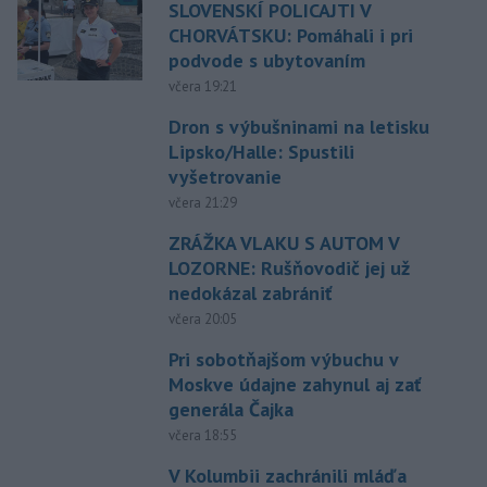
SLOVENSKÍ POLICAJTI V
CHORVÁTSKU: Pomáhali i pri
podvode s ubytovaním
včera 19:21
Dron s výbušninami na letisku
Lipsko/Halle: Spustili
vyšetrovanie
včera 21:29
ZRÁŽKA VLAKU S AUTOM V
LOZORNE: Rušňovodič jej už
nedokázal zabrániť
včera 20:05
Pri sobotňajšom výbuchu v
Moskve údajne zahynul aj zať
generála Čajka
včera 18:55
V Kolumbii zachránili mláďa