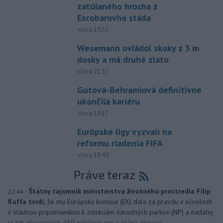
zatúlaného hrocha z
Escobarovho stáda
včera 19:32
Wesemann ovládol skoky z 3 m
dosky a má druhé zlato
včera 21:37
Gutová-Behramiová definitívne
ukončila kariéru
včera 19:17
Európske ligy vyzvali na
reformu riadenia FIFA
včera 18:49
Práve teraz
-
Štátny tajomník ministerstva životného prostredia Filip
22:44
Kuffa tvrdí,
že mu Európska komisia (EK) dala za pravdu v súvislosti
s vládnou pripomienkou k zonáciám národných parkov (NP) a naďalej
je tak ohrozených 450 miliónov eur z plánu obnovy.