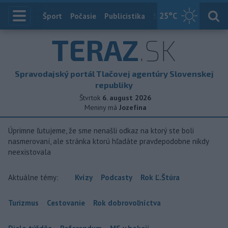
25
°C
Index
Šport
Počasie
Publicistika
Slovensko
Zahranič
TERAZ
.SK
Spravodajský portál Tlačovej agentúry Slovenskej
republiky
Štvrtok
6. august 2026
Meniny má
Jozefína
Úprimne ľutujeme, že sme nenašli odkaz na ktorý ste boli
nasmerovaní, ale stránka ktorú hľadáte pravdepodobne nikdy
neexistovala
Aktuálne témy:
Kvízy
Podcasty
Rok Ľ.Štúra
Turizmus
Cestovanie
Rok dobrovoľníctva