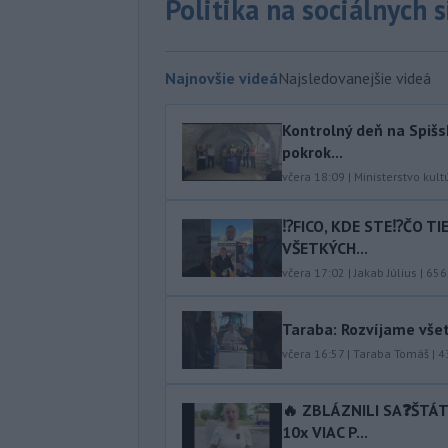
Politika na sociálnych 
Najnovšie videá
Najsledovanejšie videá
Kontrolný deň na Spišs
pokrok...
včera 18:09
|
Ministerstvo kult
⁉️FICO, KDE STE⁉️ČO T
VŠETKÝCH...
včera 17:02
|
Jakab Július
|
656
Taraba: Rozvíjame vše
včera 16:57
|
Taraba Tomáš
|
4
🔥 ZBLÁZNILI SA❓️ŠTÁ
10x VIAC P...