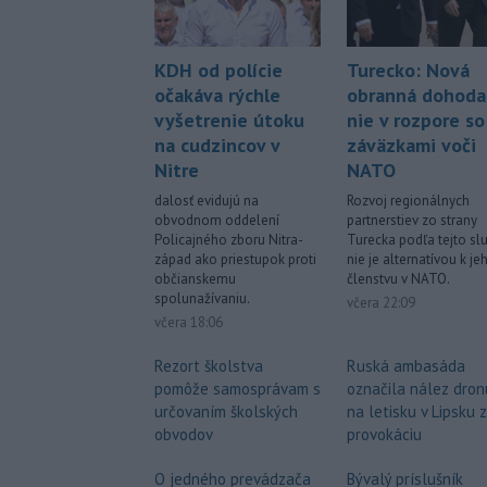
KDH od polície
Turecko: Nová
očakáva rýchle
obranná dohoda
vyšetrenie útoku
nie v rozpore so
na cudzincov v
záväzkami voči
Nitre
NATO
dalosť evidujú na
Rozvoj regionálnych
obvodnom oddelení
partnerstiev zo strany
Policajného zboru Nitra-
Turecka podľa tejto sl
západ ako priestupok proti
nie je alternatívou k je
občianskemu
členstvu v NATO.
spolunažívaniu.
včera 22:09
včera 18:06
Rezort školstva
Ruská ambasáda
pomôže samosprávam s
označila nález dron
určovaním školských
na letisku v Lipsku 
obvodov
provokáciu
O jedného prevádzača
Bývalý príslušník