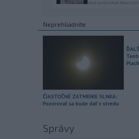
včera 16:40
|
Uhrík Milan
|
225
Neprehliadnite
ĎALŠ
Tent
Plach
ČIASTOČNÉ ZATMENIE SLNKA:
Pozorovať sa bude dať v stredu
Správy