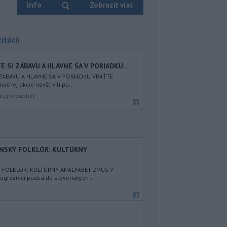
Info
Zobraziť viac
itúcií
 SI ZÁBAVU A HLAVNE SA V PORIADKU...
 ZÁBAVU A HLAVNE SA V PORIADKU VRÁŤTE
nočnej akcie navštívili pa...
kej republiky
ENSKÝ FOLKLÓR: KULTÚRNY
Ý FOLKLÓR: KULTÚRNY ANALFABETIZMUS V
resívci pustia do slovenských t...