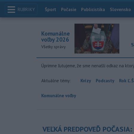
RUBRIKY
Index
Šport
Počasie
Publicistika
Slovensko
Komunálne
voľby 2026
S
Všetky správy
Úprimne ľutujeme, že sme nenašli odkaz na ktor
Aktuálne témy:
Kvízy
Podcasty
Rok Ľ.Š
Komunálne voľby
VEĽKÁ PREDPOVEĎ POČASIA: