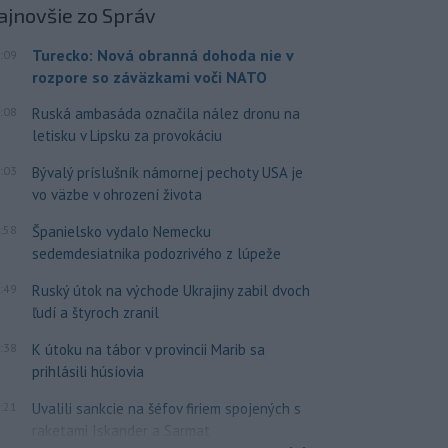
ajnovšie
zo Správ
Turecko: Nová obranná dohoda nie v
:09
rozpore so záväzkami voči NATO
:08
Ruská ambasáda označila nález dronu na
letisku v Lipsku za provokáciu
:03
Bývalý príslušník námornej pechoty USA je
vo väzbe v ohrození života
:58
Španielsko vydalo Nemecku
sedemdesiatnika podozrivého z lúpeže
:49
Ruský útok na východe Ukrajiny zabil dvoch
ľudí a štyroch zranil
:38
K útoku na tábor v provincii Marib sa
prihlásili húsíovia
:21
Uvalili sankcie na šéfov firiem spojených s
raketami Iskander a Sarmat