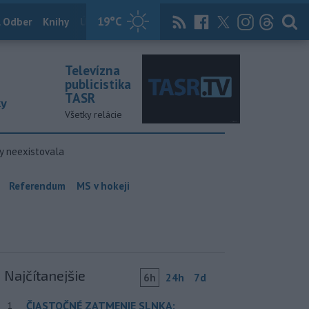
19
°C
 Odber
Knihy
Útulkovo
Magazín
News Now
Archív
TASR
Televízna
publicistika
TASR
ky
Všetky relácie
y neexistovala
Referendum
MS v hokeji
Najčítanejšie
6h
24h
7d
ČIASTOČNÉ ZATMENIE SLNKA:
1