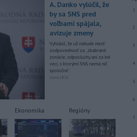
júla 2026 herečka a dlhoročná
A. Danko vylúčil, že
členka
Slovenského komorného
1
by sa SNS pred
divadla (SKD) v Martine Helena
Sudická.
voľbami spájala,
2
avizuje zmeny
-
Národná diaľničná
10:15
spoločnosť (NDS) ukončila výmenu
Vyhlásil, že už nebude niesť
mostného
záveru na ľavej strane
3
zodpovednosť za „zbabrané
mosta Lanfranconi, ktorý je súčasťou
zonácie, odposluchy ani za iné
bratislavskej diaľnice D2.
veci, s ktorými SNS nemá nič
4
Viac >
spoločné“.
včera 18:51
5
6
Ekonomika
Regióny
7