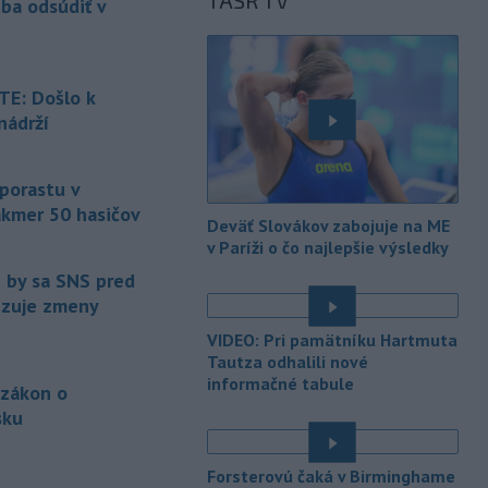
TASR TV
eba odsúdiť v
Maďarsku.
-
Piatkový požiar v
15:21
bratislavskej rafinérii Slovnaft je
E: Došlo k
pod kontrolou.
Príčina jeho vzniku
nádrží
bude predmetom vyšetrovania. Pre
é
TASR to potvrdil hovorca rafinérie
Anton Molnár.
 porastu v
akmer 50 hasičov
-
Ministerstvo kultúry (MK) SR
15:17
Deväť Slovákov zabojuje na ME
upraví verziu opatrenia o
é
v Paríži o čo najlepšie výsledky
podrobnostiach poskytovania dotácií v
e by sa SNS pred
pôsobnosti rezortu.
vizuje zmeny
-
V bratislavskej rafinérii
14:17
VIDEO: Pri pamätníku Hartmuta
Slovnaft horí uskladnený ropný
Tautza odhalili nové
produkt.
TASR o tom informovala
informačné tabule
 zákon o
rafinéria s tým, že obyvateľom nehrozí
sku
nebezpečenstvo.
é
-
Jedným zo zdravotných rizík
13:50
Forsterovú čaká v Birminghame
na festivale môže byť vyššia