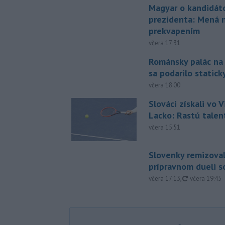
Magyar o kandidát
prezidenta: Mená 
prekvapením
včera 17:31
Románsky palác na
sa podarilo statick
včera 18:00
Slováci získali vo V
Lacko: Rastú talen
včera 15:51
Slovenky remizoval
prípravnom dueli s
aktualizovan
včera 17:13
,
včera 19:45