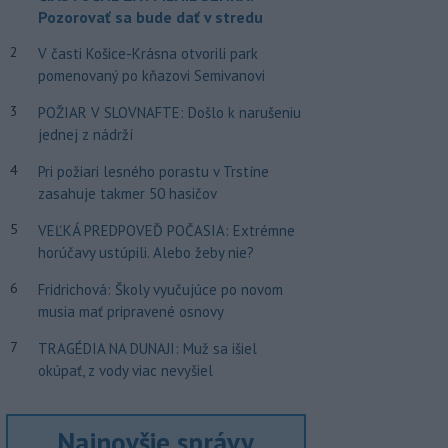
Pozorovať sa bude dať v stredu
2
V časti Košice-Krásna otvorili park
pomenovaný po kňazovi Semivanovi
3
POŽIAR V SLOVNAFTE: Došlo k narušeniu
jednej z nádrží
4
Pri požiari lesného porastu v Trstíne
zasahuje takmer 50 hasičov
5
VEĽKÁ PREDPOVEĎ POČASIA: Extrémne
horúčavy ustúpili. Alebo žeby nie?
6
Fridrichová: Školy vyučujúce po novom
musia mať pripravené osnovy
7
TRAGÉDIA NA DUNAJI: Muž sa išiel
okúpať, z vody viac nevyšiel
Najnovšie správy