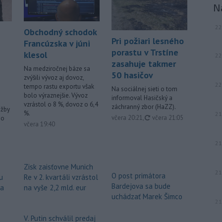
N
22
Obchodný schodok
Pri požiari lesného
Francúzska v júni
porastu v Trstíne
klesol
22
zasahuje takmer
Na medziročnej báze sa
50 hasičov
zvýšili vývoz aj dovoz,
22
tempo rastu exportu však
Na sociálnej sieti o tom
bolo výraznejšie. Vývoz
informoval Hasičský a
vzrástol o 8 %, dovoz o 6,4
záchranný zbor (HaZZ).
užby
%.
21
aktualizované
včera 20:21
,
včera 21:05
ho
včera 19:40
21
Zisk zaisťovne Munich
21
O post primátora
u
Re v 2. kvartáli vzrástol
Bardejova sa bude
za
na vyše 2,2 mld. eur
uchádzať Marek Šimco
21
V. Putin schválil predaj