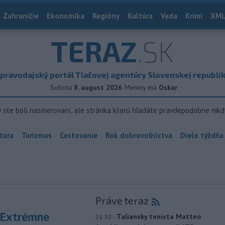
Zahraničie
Ekonomika
Regióny
Kultúra
Veda
Krimi
XML
TERAZ
.SK
pravodajský portál Tlačovej agentúry Slovenskej republi
Sobota
8. august 2026
Meniny má
Oskar
ý ste boli nasmerovaní, ale stránka ktorú hľadáte pravdepodobne nikd
túra
Turizmus
Cestovanie
Rok dobrovoľníctva
Dielo týždňa
Práve teraz
 Extrémne
-
Taliansky tenista Matteo
21:30