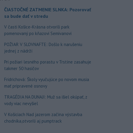
ČIASTOČNÉ ZATMENIE SLNKA: Pozorovať
sa bude dať v stredu
V časti Košice-Krásna otvorili park
pomenovaný po kňazovi Semivanovi
POŽIAR V SLOVNAFTE: Došlo k narušeniu
jednej z nádrží
Pri požiari lesného porastu v Trstíne zasahuje
takmer 50 hasičov
Fridrichová: Školy vyučujúce po novom musia
mať pripravené osnovy
TRAGÉDIA NA DUNAJI: Muž sa išiel okúpať, z
vody viac nevyšiel
V Košiciach Nad jazerom začína výstavba
chodníka,otvorili aj pumptrack