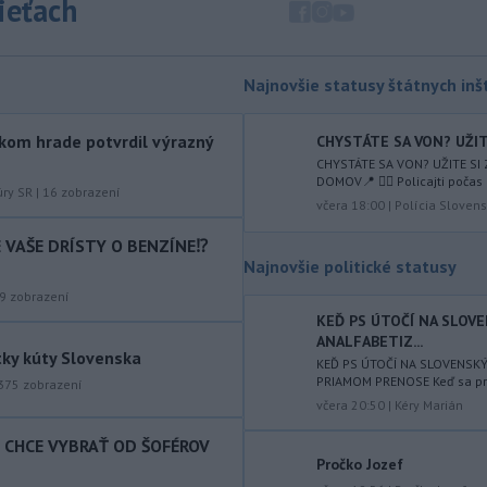
sieťach
augusta
rozhodnúť o novom
generálnom prokurátorovi, ak
parlament schváli skrátenie jeho
šesťmesačnej výpovednej lehoty.
Najnovšie statusy štátnych inšt
-
Silné búrky vo štvrtok
12:00
kom hrade potvrdil výrazný
CHYSTÁTE SA VON? UŽITE
vyvolali v hornatých oblastiach
CHYSTÁTE SA VON? UŽITE SI
západného
Rakúska povodne a
DOMOV📍 👮‍♂️ Policajti počas 
zosuvy pôdy.
úry SR
|
16
zobrazení
včera 18:00
|
Polícia Slovens
-
Slovenský
11:51
IE VAŠE DRÍSTY O BENZÍNE⁉️
hydrometeorologický ústav (SHMÚ)
Najnovšie politické statusy
varuje v piatok
pred búrkami vo
9
zobrazení
viacerých okresoch stredného a
KEĎ PS ÚTOČÍ NA SLOV
východného Slovenska. Vydal preto
ANALFABETIZ...
výstrahu prvého stupňa.
tky kúty Slovenska
KEĎ PS ÚTOČÍ NA SLOVENSK
PRIAMOM PRENOSE Keď sa prog
-
Ministerstvo vnútra (MV) SR
375
zobrazení
11:18
včera 20:50
|
Kéry Marián
požiada Národný bezpečnostný
úrad
(NBÚ) o nezávislé odborné posúdenie
T CHCE VYBRAŤ OD ŠOFÉROV
dodaných radarových zariadení, ktoré
Pročko Jozef
sú v pilotnej prevádzke.