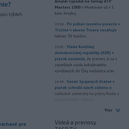
Arnaldi vypadol na turnaji ATP
nie?
Masters 1000
v Montreale už v 3.
kole dvojhry.
júci týždeň.
-
Pri požiari lesného porastu v
20:18
Trstíne v okrese Trnava zasahuje
takmer 50 hasičov.
-
Vláda Konžskej
20:01
demokratickej republiky (KDR) v
piatok oznámila,
že preverí, či sa v
zásielkach oxidu kobaltnatého
vyvážaných do Číny nachádza urán.
-
Senát Spojených štátov v
19:49
piatok schválil návrh zákona o
sankciách zameraný na príjmy Ruska z
energetického sektora.
Viac
-
Slovenská polícia prispela k
16:08
objasneniu prípadu prevádzačstva,
Videá a prenosy
ktorý sa podarilo ukončiť
 páchané pre
právoplatným odsúdením páchateľa v