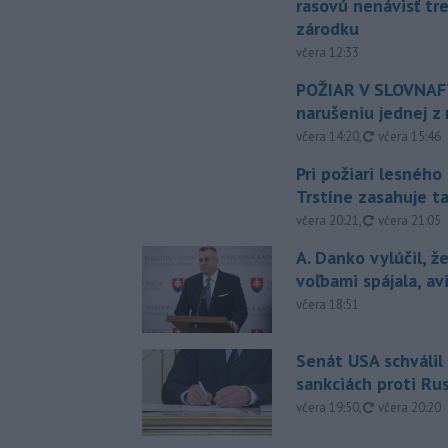
rasovú nenávisť tr
zárodku
včera 12:33
POŽIAR V SLOVNAFT
narušeniu jednej z 
aktualizovan
včera 14:20
,
včera 15:46
Pri požiari lesného
Trstíne zasahuje t
aktualizovan
včera 20:21
,
včera 21:05
A. Danko vylúčil, ž
voľbami spájala, a
včera 18:51
Senát USA schválil
sankciách proti Ru
aktualizovan
včera 19:50
,
včera 20:20