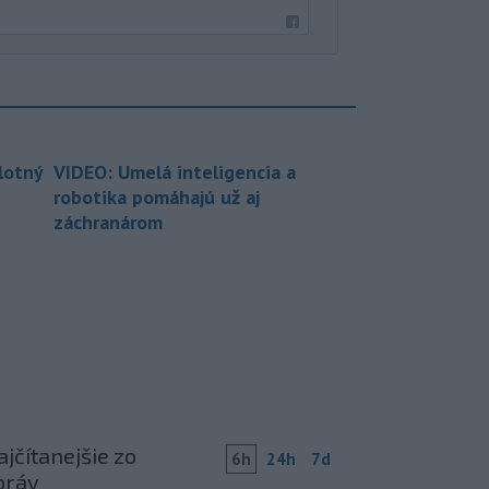
lotný
VIDEO: Umelá inteligencia a
robotika pomáhajú už aj
záchranárom
jčítanejšie zo
6h
24h
7d
práv