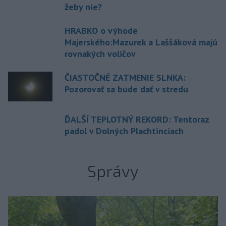
žeby nie?
HRABKO o výhode
Majerského:Mazurek a Laššáková majú
rovnakých voličov
ČIASTOČNÉ ZATMENIE SLNKA:
Pozorovať sa bude dať v stredu
ĎALŠÍ TEPLOTNÝ REKORD: Tentoraz
padol v Dolných Plachtinciach
Správy