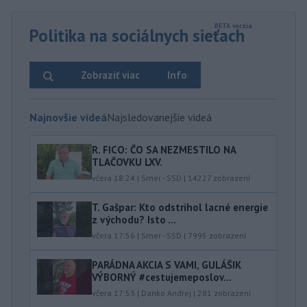
Politika na sociálnych sieťach
Zobraziť viac
Info
Najnovšie videá
Najsledovanejšie videá
R. FICO: ČO SA NEZMESTILO NA
TLAČOVKU LXV.
včera 18:24
|
Smer - SSD
|
14227
zobrazení
T. Gašpar: Kto odstrihol lacné energie
z východu? Isto ...
včera 17:56
|
Smer - SSD
|
7995
zobrazení
PARÁDNA AKCIA S VAMI, GULÁŠIK
VÝBORNÝ #cestujemeposlov...
včera 17:53
|
Danko Andrej
|
281
zobrazení