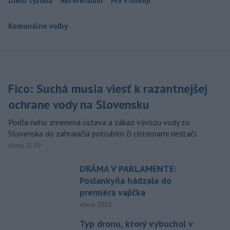
Dielo týždňa
Referendum
MS v hokeji
Komunálne voľby
Fico: Suchá musia viesť k razantnejšej
ochrane vody na Slovensku
Podľa neho zmenená ústava a zákaz vývozu vody zo
Slovenska do zahraničia potrubím či cisternami nestačí.
včera 21:39
DRÁMA V PARLAMENTE:
Poslankyňa hádzala do
premiéra vajíčka
včera 20:16
Typ dronu, ktorý vybuchol v