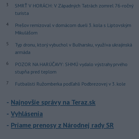
3
SMRŤ V HORÁCH: V Západných Tatrách zomrel 76-ročný
turista
4
Prešov remizoval v domácom dueli 3. kola s Liptovským
Mikulášom
5
Typ dronu, ktorý vybuchol v Bulharsku, využíva ukrajinská
armáda
6
POZOR NA HARÚČAVY: SHMÚ vydalo výstrahy prvého
stupňa pred teplom
7
Futbalisti Ružomberka podľahli Podbrezovej v 3. kole
Najnovšie správy na Teraz.sk
Vyhlásenia
Priame prenosy z Národnej rady SR