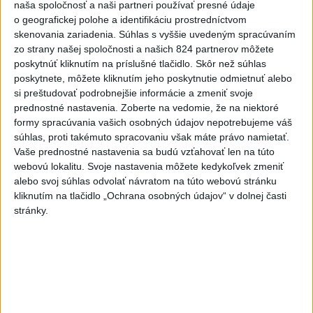
Slovensko
naša spoločnosť a naši partneri používať presné údaje
o geografickej polohe a identifikáciu prostredníctvom
Fico: Suchá musia viesť k
skenovania zariadenia. Súhlas s vyššie uvedeným spracúvaním
zo strany našej spoločnosti a našich 824 partnerov môžete
razantnejšej ochrane vody na
poskytnúť kliknutím na príslušné tlačidlo. Skôr než súhlas
Slovensku
poskytnete, môžete kliknutím jeho poskytnutie odmietnuť alebo
včera 21:39
si preštudovať podrobnejšie informácie a zmeniť svoje
prednostné nastavenia.
Zoberte na vedomie, že na niektoré
Polícia vyzýva mladých, aby boli opatrní s požívaním
formy spracúvania vašich osobných údajov nepotrebujeme váš
alkoholu
súhlas, proti takémuto spracovaniu však máte právo namietať.
Vaše prednostné nastavenia sa budú vzťahovať len na túto
MZVEZ: V Nemecku zavedú zákaz konzumácie alkoholu na
webovú lokalitu. Svoje nastavenia môžete kedykoľvek zmeniť
staniciach
alebo svoj súhlas odvolať návratom na túto webovú stránku
kliknutím na tlačidlo „Ochrana osobných údajov“ v dolnej časti
POZOR NA HARÚČAVY: SHMÚ vydalo výstrahy prvého
stránky.
stupňa pred teplom
Zahraničie
Turecko vyzvalo Ukrajinu a Rusko na
zastavenie útokov v Čiernom mori
včera 21:54