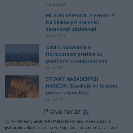
včera 19:10
MLADÍK VYPADOL Z FERRATY:
Na Skalke pri Kremnici
zasahovali záchranári
včera 17:19
Omán: Rokovania o
Hormuzskom prielive sú
pozitívne a konštruktívne
včera 19:24
STOVKY NASADENÝCH
HASIČOV: Zasahujú pri lesnom
požiari v Andalúzii
včera 17:13
Práve teraz
-
Okresný úrad (OÚ) Malacky vyhlásil v súvislosti s
21:43
požiarom
veľkého rozsahu vo Vojenskom obvode (VO) Záhorie