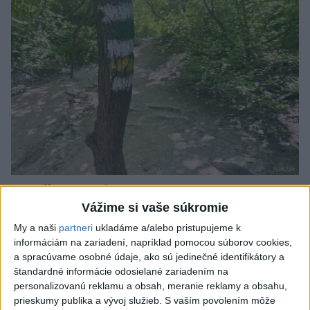
SMRŤ V HORÁCH: V Západných Tatrách
Vážime si vaše súkromie
zomrel 76-ročný turista
My a naši
partneri
ukladáme a/alebo pristupujeme k
Muža sa na základe telefonickej inštruktáže operátorky
informáciám na zariadení, napríklad pomocou súborov cookies,
záchrannej zdravotnej služby pokúsili zachrániť riadenou
a spracúvame osobné údaje, ako sú jedinečné identifikátory a
resuscitáciou.
štandardné informácie odosielané zariadením na
včera 20:04
personalizovanú reklamu a obsah, meranie reklamy a obsahu,
prieskumy publika a vývoj služieb.
S vaším povolením môže