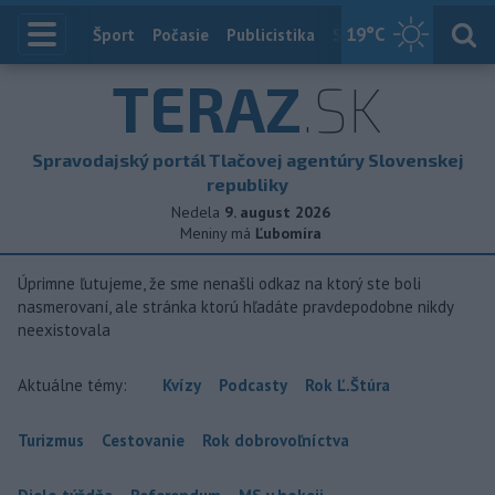
19
°C
Index
Šport
Počasie
Publicistika
Slovensko
Zahranič
TERAZ
.SK
Spravodajský portál Tlačovej agentúry Slovenskej
republiky
Nedela
9. august 2026
Meniny má
Ľubomíra
Úprimne ľutujeme, že sme nenašli odkaz na ktorý ste boli
nasmerovaní, ale stránka ktorú hľadáte pravdepodobne nikdy
neexistovala
Aktuálne témy:
Kvízy
Podcasty
Rok Ľ.Štúra
Turizmus
Cestovanie
Rok dobrovoľníctva