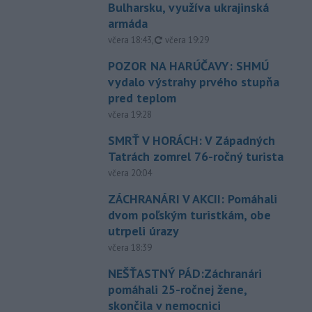
Bulharsku, využíva ukrajinská
armáda
aktualizované
včera 18:43
,
včera 19:29
POZOR NA HARÚČAVY: SHMÚ
vydalo výstrahy prvého stupňa
pred teplom
včera 19:28
SMRŤ V HORÁCH: V Západných
Tatrách zomrel 76-ročný turista
včera 20:04
ZÁCHRANÁRI V AKCII: Pomáhali
dvom poľským turistkám, obe
utrpeli úrazy
včera 18:39
NEŠŤASTNÝ PÁD:Záchranári
pomáhali 25-ročnej žene,
skončila v nemocnici