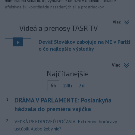
mimoriadnu situáciu. Jej vyhlásenie umožní v dotknutej lokalite
efektívnejšiu koordináciu nasadených síl a prostriedkov.
Viac
Videá a prenosy TASR TV
Deväť Slovákov zabojuje na ME v Paríži
o čo najlepšie výsledky
Viac
Najčítanejšie
6h
24h
7d
DRÁMA V PARLAMENTE: Poslankyňa
1
hádzala do premiéra vajíčka
2
VEĽKÁ PREDPOVEĎ POČASIA: Extrémne horúčavy
ustúpili. Alebo žeby nie?