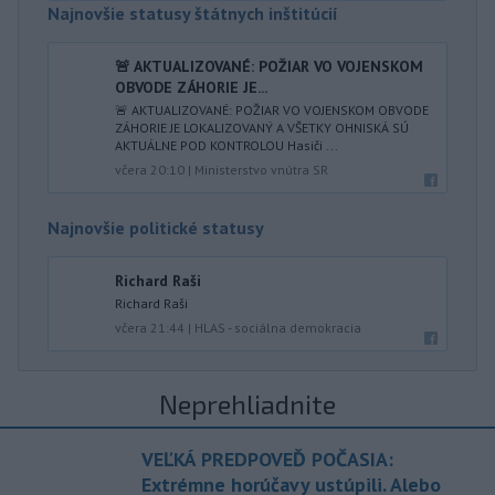
Najnovšie statusy štátnych inštitúcií
🚨 AKTUALIZOVANÉ: POŽIAR VO VOJENSKOM
OBVODE ZÁHORIE JE...
🚨 AKTUALIZOVANÉ: POŽIAR VO VOJENSKOM OBVODE
ZÁHORIE JE LOKALIZOVANÝ A VŠETKY OHNISKÁ SÚ
AKTUÁLNE POD KONTROLOU Hasiči ...
včera 20:10
|
Ministerstvo vnútra SR
Najnovšie politické statusy
Richard Raši
Richard Raši
včera 21:44
|
HLAS - sociálna demokracia
Neprehliadnite
VEĽKÁ PREDPOVEĎ POČASIA:
Extrémne horúčavy ustúpili. Alebo