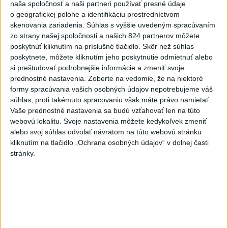
Peniaze z nástroja SAFE by
naša spoločnosť a naši partneri používať presné údaje
Slovensko mohlo splácať desiatky
o geografickej polohe a identifikáciu prostredníctvom
skenovania zariadenia. Súhlas s vyššie uvedeným spracúvaním
rokov
zo strany našej spoločnosti a našich 824 partnerov môžete
dnes 9:03
poskytnúť kliknutím na príslušné tlačidlo. Skôr než súhlas
poskytnete, môžete kliknutím jeho poskytnutie odmietnuť alebo
PREHĽAD: Hostia nedeľných diskusných relácií
si preštudovať podrobnejšie informácie a zmeniť svoje
prednostné nastavenia.
Zoberte na vedomie, že na niektoré
formy spracúvania vašich osobných údajov nepotrebujeme váš
Fico: Suchá musia viesť k razantnejšej ochrane vody na
súhlas, proti takémuto spracovaniu však máte právo namietať.
Slovensku
Vaše prednostné nastavenia sa budú vzťahovať len na túto
webovú lokalitu. Svoje nastavenia môžete kedykoľvek zmeniť
Polícia vyzýva mladých, aby boli opatrní s požívaním
alebo svoj súhlas odvolať návratom na túto webovú stránku
alkoholu
kliknutím na tlačidlo „Ochrana osobných údajov“ v dolnej časti
stránky.
Zahraničie
Indonézia z dôvodu lesného požiaru
uzavrela národný park
dnes 9:24