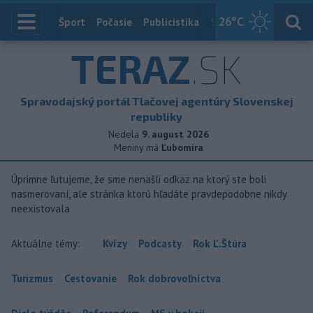
26
°C
Index
Šport
Počasie
Publicistika
Slovensko
Zahranič
TERAZ
.SK
Spravodajský portál Tlačovej agentúry Slovenskej
republiky
Nedela
9. august 2026
Meniny má
Ľubomíra
Úprimne ľutujeme, že sme nenašli odkaz na ktorý ste boli
nasmerovaní, ale stránka ktorú hľadáte pravdepodobne nikdy
neexistovala
Aktuálne témy:
Kvízy
Podcasty
Rok Ľ.Štúra
Turizmus
Cestovanie
Rok dobrovoľníctva