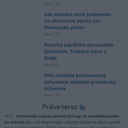
dnes 7:19
Irán stanovil nové podmienky
na obnovenie plavby cez
Hormuzský prieliv
dnes 7:15
Potocká najväčším slovenským
želiezkom, Trníková sníva o
finále
dnes 9:11
FIFA odsúdila kontroverzné
informácie ohľadom prezidenta
Infantina
dnes 7:10
Práve teraz
-
Indonézske orgány uzavreli prístup do národného parku
09:21
na ostrove
Jáva, kde hasiči bojujú s lesným požiarom, ktorý vypukol