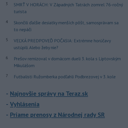
3
SMRŤ V HORÁCH: V Západných Tatrách zomrel 76-ročný
turista
4
Skončili ďalšie desiatky menších pôšt, samosprávam sa
to nepáči
5
VEĽKÁ PREDPOVEĎ POČASIA: Extrémne horúčavy
ustúpili. Alebo žeby nie?
6
Prešov remizoval v domácom dueli 3. kola s Liptovským
Mikulášom
7
Futbalisti Ružomberka podľahli Podbrezovej v 3. kole
Najnovšie správy na Teraz.sk
Vyhlásenia
Priame prenosy z Národnej rady SR