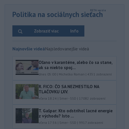
Politika na sociálnych sieťach
Zobraziť viac
Info
Najnovšie videá
Najsledovanejšie videá
Oľano v karanténe, alebo čo sa stane,
ak sa niekto spoj...
dnes 05:00
|
Michelko Roman
|
4351
zobrazení
R. FICO: ČO SA NEZMESTILO NA
TLAČOVKU LXV.
včera 18:24
|
Smer - SSD
|
17082
zobrazení
T. Gašpar: Kto odstrihol lacné energie
z východu? Isto ...
včera 17:56
|
Smer - SSD
|
9917
zobrazení