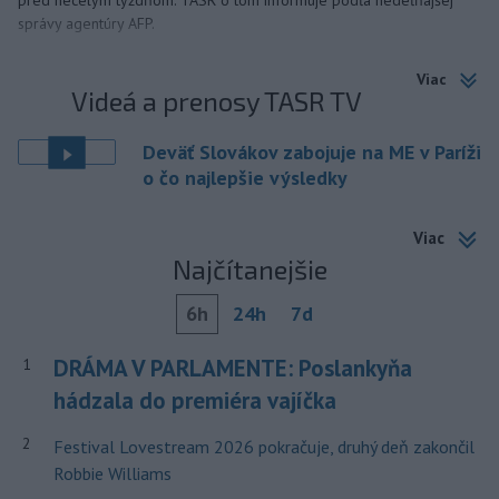
pred necelým týždňom. TASR o tom informuje podľa nedeľňajšej
správy agentúry AFP.
Viac
Videá a prenosy TASR TV
Deväť Slovákov zabojuje na ME v Paríži
o čo najlepšie výsledky
Viac
Najčítanejšie
6h
24h
7d
DRÁMA V PARLAMENTE: Poslankyňa
1
hádzala do premiéra vajíčka
2
Festival Lovestream 2026 pokračuje, druhý deň zakončil
Robbie Williams