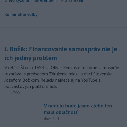
Dielo týždňa
Referendum
MS v hokeji
Komunálne voľby
J. Božik: Financovanie samospráv nie je
ich jediný problém
V relácii Štúdio TASR sa Oliver Remiaš o reforme samospráv
rozprával s predsedom Združenia miest a obcí Slovenska
Jozefom Božikom. Reláciu nájdete aj na YouTube a
podcastových platformách.
dnes 7:00
V nedeľu bude jasno alebo len
malá oblačnosť
dnes 6:14