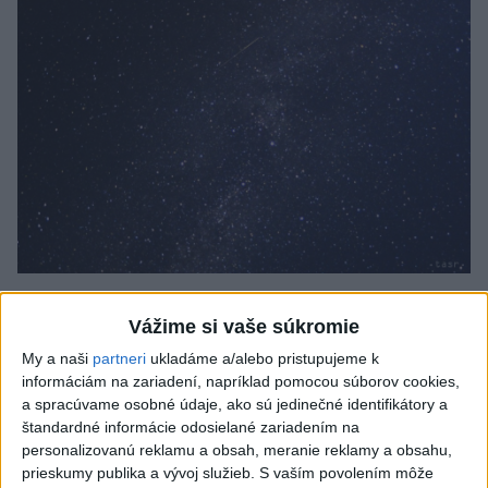
Slovensko čakajú astronomické úkazy,
Vážime si vaše súkromie
zatmenie Slnka striedajú Perzeidy
My a naši
partneri
ukladáme a/alebo pristupujeme k
Zatmenie sa začne najskôr na východe krajiny.
informáciám na zariadení, napríklad pomocou súborov cookies,
dnes 7:36
a spracúvame osobné údaje, ako sú jedinečné identifikátory a
štandardné informácie odosielané zariadením na
Slovensko
personalizovanú reklamu a obsah, meranie reklamy a obsahu,
prieskumy publika a vývoj služieb.
S vaším povolením môže