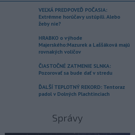
VEĽKÁ PREDPOVEĎ POČASIA:
Extrémne horúčavy ustúpili. Alebo
žeby nie?
HRABKO o výhode
Majerského:Mazurek a Laššáková majú
rovnakých voličov
ČIASTOČNÉ ZATMENIE SLNKA:
Pozorovať sa bude dať v stredu
ĎALŠÍ TEPLOTNÝ REKORD: Tentoraz
padol v Dolných Plachtinciach
Správy