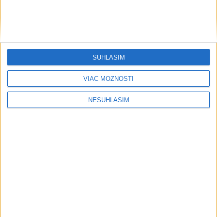
SÚHLASÍM
VIAC MOŽNOSTÍ
NESÚHLASÍM
....