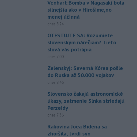
Venhart:Bomba v Nagasaki bola
silnejšia ako v Hirošime,no
menej účinná
dnes 8:24
OTESTUJTE SA: Rozumiete
slovenským nárečiam? Tieto
slová vás potrápia
dnes 7:00
Zelenskyj: Severná Kórea pošle
do Ruska až 50.000 vojakov
dnes 8:46
Slovensko čakajú astronomické
úkazy, zatmenie Slnka striedajú
Perzeidy
dnes 7:36
Rakovina Joea Bidena sa
zhoršila, tvrdí syn