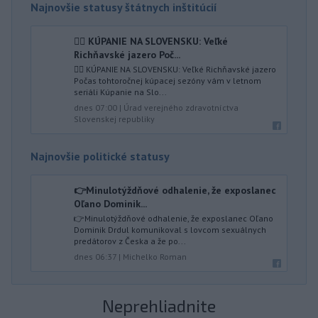
Najnovšie statusy štátnych inštitúcií
🏊‍♀ KÚPANIE NA SLOVENSKU: Veľké
Richňavské jazero Poč...
🏊‍♀ KÚPANIE NA SLOVENSKU: Veľké Richňavské jazero
Počas tohtoročnej kúpacej sezóny vám v letnom
seriáli Kúpanie na Slo...
dnes 07:00
|
Úrad verejného zdravotníctva
Slovenskej republiky
Najnovšie politické statusy
👉Minulotýždňové odhalenie, že exposlanec
Oľano Dominik...
👉Minulotýždňové odhalenie, že exposlanec Oľano
Dominik Drdul komunikoval s lovcom sexuálnych
predátorov z Česka a že po...
dnes 06:37
|
Michelko Roman
Neprehliadnite