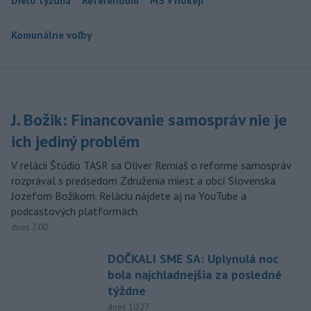
Dielo týždňa
Referendum
MS v hokeji
Komunálne voľby
J. Božik: Financovanie samospráv nie je
ich jediný problém
V relácii Štúdio TASR sa Oliver Remiaš o reforme samospráv
rozprával s predsedom Združenia miest a obcí Slovenska
Jozefom Božikom. Reláciu nájdete aj na YouTube a
podcastových platformách.
dnes 7:00
DOČKALI SME SA: Uplynulá noc
bola najchladnejšia za posledné
týždne
dnes 10:27