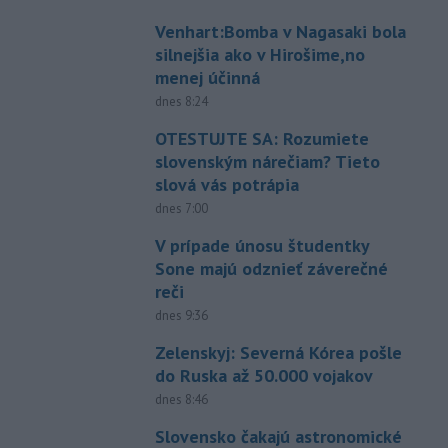
Venhart:Bomba v Nagasaki bola
silnejšia ako v Hirošime,no
menej účinná
dnes 8:24
OTESTUJTE SA: Rozumiete
slovenským nárečiam? Tieto
slová vás potrápia
dnes 7:00
V prípade únosu študentky
Sone majú odznieť záverečné
reči
dnes 9:36
Zelenskyj: Severná Kórea pošle
do Ruska až 50.000 vojakov
dnes 8:46
Slovensko čakajú astronomické