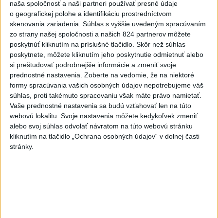
Slovensko
naša spoločnosť a naši partneri používať presné údaje
o geografickej polohe a identifikáciu prostredníctvom
Slovenskí hasiči naďalej pokračujú vo
skenovania zariadenia. Súhlas s vyššie uvedeným spracúvaním
svojom nasadení vo Francúzsku
zo strany našej spoločnosti a našich 824 partnerov môžete
dnes 10:57
poskytnúť kliknutím na príslušné tlačidlo. Skôr než súhlas
poskytnete, môžete kliknutím jeho poskytnutie odmietnuť alebo
V prípade únosu študentky Sone majú odznieť záverečné reči
si preštudovať podrobnejšie informácie a zmeniť svoje
prednostné nastavenia.
Zoberte na vedomie, že na niektoré
formy spracúvania vašich osobných údajov nepotrebujeme váš
Peniaze z nástroja SAFE by Slovensko mohlo splácať
súhlas, proti takémuto spracovaniu však máte právo namietať.
desiatky rokov
Vaše prednostné nastavenia sa budú vzťahovať len na túto
webovú lokalitu. Svoje nastavenia môžete kedykoľvek zmeniť
PREHĽAD: Hostia nedeľných diskusných relácií
alebo svoj súhlas odvolať návratom na túto webovú stránku
kliknutím na tlačidlo „Ochrana osobných údajov“ v dolnej časti
stránky.
Zahraničie
Na letisku v Sydney sa takmer zrazili
dve lietadlá
dnes 10:36