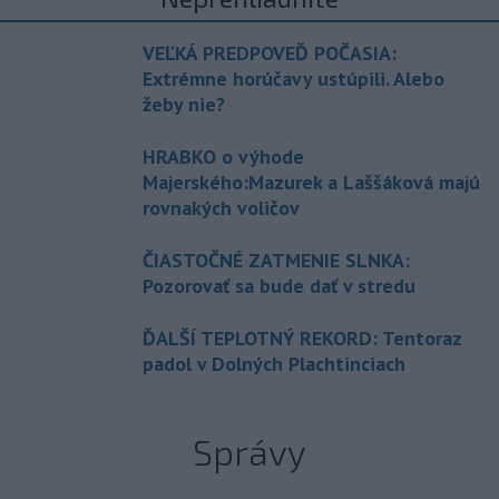
VEĽKÁ PREDPOVEĎ POČASIA:
Extrémne horúčavy ustúpili. Alebo
žeby nie?
HRABKO o výhode
Majerského:Mazurek a Laššáková majú
rovnakých voličov
ČIASTOČNÉ ZATMENIE SLNKA:
Pozorovať sa bude dať v stredu
ĎALŠÍ TEPLOTNÝ REKORD: Tentoraz
padol v Dolných Plachtinciach
Správy