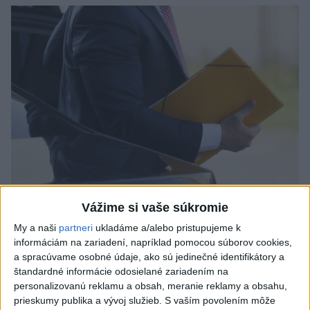
Odborník: Rozlišovanie medzi
Vážime si vaše súkromie
investíciami vás ochráni pred podvodmi
My a naši
partneri
ukladáme a/alebo pristupujeme k
informáciám na zariadení, napríklad pomocou súborov cookies,
Poukázal na to, že podvodníci prispôsobujú názvy produktov
a spracúvame osobné údaje, ako sú jedinečné identifikátory a
aj príbehy tomu, čo práve priťahuje pozornosť.
štandardné informácie odosielané zariadením na
dnes 9:38
personalizovanú reklamu a obsah, meranie reklamy a obsahu,
prieskumy publika a vývoj služieb.
S vaším povolením môže