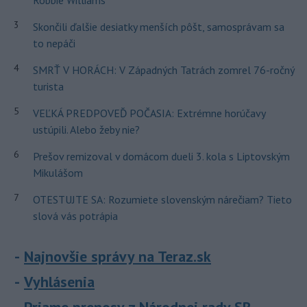
Robbie Williams
3
Skončili ďalšie desiatky menších pôšt, samosprávam sa
to nepáči
4
SMRŤ V HORÁCH: V Západných Tatrách zomrel 76-ročný
turista
5
VEĽKÁ PREDPOVEĎ POČASIA: Extrémne horúčavy
ustúpili. Alebo žeby nie?
6
Prešov remizoval v domácom dueli 3. kola s Liptovským
Mikulášom
7
OTESTUJTE SA: Rozumiete slovenským nárečiam? Tieto
slová vás potrápia
Najnovšie správy na Teraz.sk
Vyhlásenia