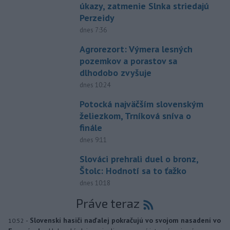
úkazy, zatmenie Slnka striedajú
Perzeidy
dnes 7:36
Agrorezort: Výmera lesných
pozemkov a porastov sa
dlhodobo zvyšuje
dnes 10:24
Potocká najväčším slovenským
želiezkom, Trníková sníva o
finále
dnes 9:11
Slováci prehrali duel o bronz,
Štolc: Hodnotí sa to ťažko
dnes 10:18
Práve teraz
-
Slovenskí hasiči naďalej pokračujú vo svojom nasadení vo
10:52