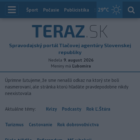
29
°C
Index
Šport
Počasie
Publicistika
Slovensko
Zahranič
TERAZ
.SK
Spravodajský portál Tlačovej agentúry Slovenskej
republiky
Nedela
9. august 2026
Meniny má
Ľubomíra
Úprimne ľutujeme, že sme nenašli odkaz na ktorý ste boli
nasmerovaní, ale stránka ktorú hľadáte pravdepodobne nikdy
neexistovala
Aktuálne témy:
Kvízy
Podcasty
Rok Ľ.Štúra
Turizmus
Cestovanie
Rok dobrovoľníctva