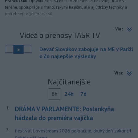
Francúzsku.
Uplynulé dni sa niesli v znamení intenzívnej práce v
teréne, spolupráce s francúzskymi hasičmi, ale aj údržby techniky a
potrebnej regenerácie síl.
Viac
Videá a prenosy TASR TV
Deväť Slovákov zabojuje na ME v Paríži
o čo najlepšie výsledky
Viac
Najčítanejšie
6h
24h
7d
DRÁMA V PARLAMENTE: Poslankyňa
1
hádzala do premiéra vajíčka
2
Festival Lovestream 2026 pokračuje, druhý deň zakončil