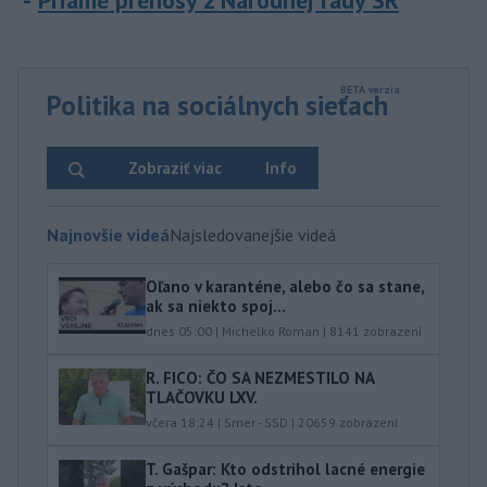
Priame prenosy z Národnej rady SR
Politika na sociálnych sieťach
Zobraziť viac
Info
Najnovšie videá
Najsledovanejšie videá
Oľano v karanténe, alebo čo sa stane,
ak sa niekto spoj...
dnes 05:00
|
Michelko Roman
|
8141
zobrazení
R. FICO: ČO SA NEZMESTILO NA
TLAČOVKU LXV.
včera 18:24
|
Smer - SSD
|
20659
zobrazení
T. Gašpar: Kto odstrihol lacné energie