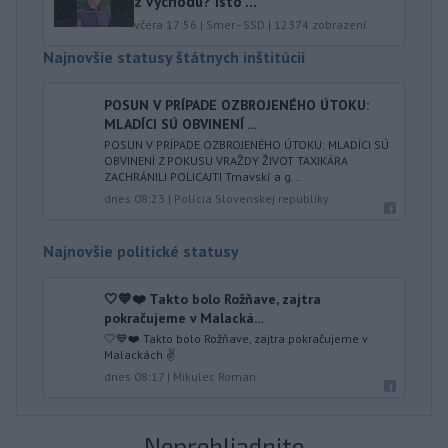
z východu? Isto ...
včera 17:56
|
Smer - SSD
|
12374
zobrazení
Najnovšie statusy štátnych inštitúcií
POSUN V PRÍPADE OZBROJENÉHO ÚTOKU:
MLADÍCI SÚ OBVINENÍ ...
POSUN V PRÍPADE OZBROJENÉHO ÚTOKU: MLADÍCI SÚ
OBVINENÍ Z POKUSU VRAŽDY ŽIVOT TAXIKÁRA
ZACHRÁNILI POLICAJTI Trnavskí a g...
dnes 08:23
|
Polícia Slovenskej republiky
Najnovšie politické statusy
🤍💙❤️ Takto bolo Rožňave, zajtra
pokračujeme v Malacká...
🤍💙❤️ Takto bolo Rožňave, zajtra pokračujeme v
Malackách ✌️
dnes 08:17
|
Mikulec Roman
Neprehliadnite