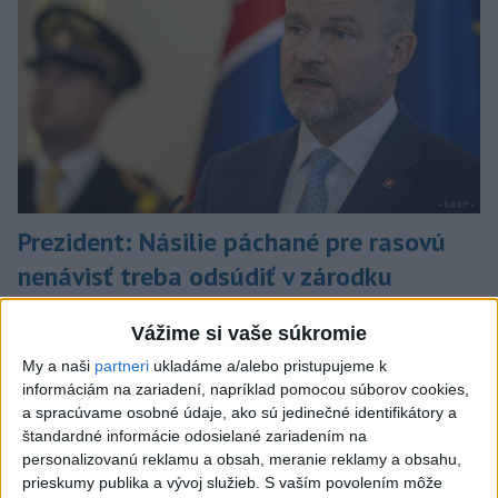
Prezident: Násilie páchané pre rasovú
nenávisť treba odsúdiť v zárodku
Mladých ľudí zo zahraničia mala v Nitre napadnúť skupina
Vážime si vaše súkromie
mužov v kuklách. Jeden z napadnutých Indov skončil v
nemocnici, kde sa podrobil operácii.
My a naši
partneri
ukladáme a/alebo pristupujeme k
dnes 12:33
informáciám na zariadení, napríklad pomocou súborov cookies,
a spracúvame osobné údaje, ako sú jedinečné identifikátory a
Slovensko
štandardné informácie odosielané zariadením na
personalizovanú reklamu a obsah, meranie reklamy a obsahu,
prieskumy publika a vývoj služieb.
S vaším povolením môže
V niektorých okresoch Slovenska