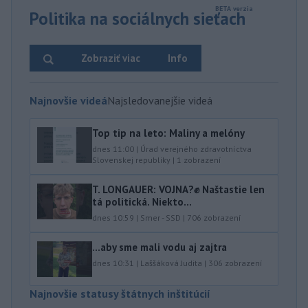
Politika na sociálnych sieťach
Zobraziť viac
Info
Najnovšie videá
Najsledovanejšie videá
Top tip na leto: Maliny a melóny
dnes 11:00
|
Úrad verejného zdravotníctva
Slovenskej republiky
|
1
zobrazení
T. LONGAUER: VOJNA?✊ Naštastie len
tá politická. Niekto...
dnes 10:59
|
Smer - SSD
|
706
zobrazení
...aby sme mali vodu aj zajtra
dnes 10:31
|
Laššáková Judita
|
306
zobrazení
Najnovšie statusy štátnych inštitúcií