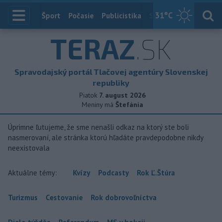
31
°C
Index
Šport
Počasie
Publicistika
Slovensko
Zahranič
TERAZ
.SK
Spravodajský portál Tlačovej agentúry Slovenskej
republiky
Piatok
7. august 2026
Meniny má
Štefánia
Úprimne ľutujeme, že sme nenašli odkaz na ktorý ste boli
nasmerovaní, ale stránka ktorú hľadáte pravdepodobne nikdy
neexistovala
Aktuálne témy:
Kvízy
Podcasty
Rok Ľ.Štúra
Turizmus
Cestovanie
Rok dobrovoľníctva