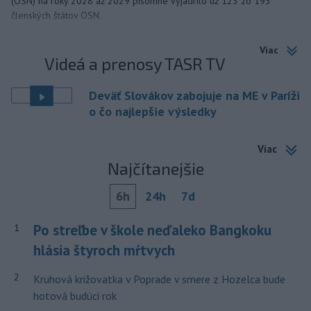
(OSN) na roky 2028 až 2029 písomne vyjadrilo už 123 zo 193
členských štátov OSN.
Viac
Videá a prenosy TASR TV
Deväť Slovákov zabojuje na ME v Paríži
o čo najlepšie výsledky
Viac
Najčítanejšie
6h
24h
7d
Po streľbe v škole neďaleko Bangkoku
1
hlásia štyroch mŕtvych
2
Kruhová križovatka v Poprade v smere z Hozelca bude
hotová budúci rok