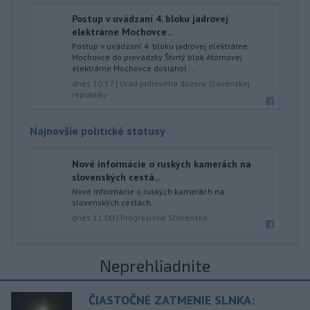
Postup v uvádzaní 4. bloku jadrovej
elektrárne Mochovce...
Postup v uvádzaní 4. bloku jadrovej elektrárne
Mochovce do prevádzky Štvrtý blok Atómovej
elektrárne Mochovce dosiahol ...
dnes 10:57
|
Úrad jadrového dozoru Slovenskej
republiky
Najnovšie politické statusy
Nové informácie o ruských kamerách na
slovenských cestá...
Nové informácie o ruských kamerách na
slovenských cestách.
dnes 11:00
|
Progresívne Slovensko
Neprehliadnite
ČIASTOČNÉ ZATMENIE SLNKA: