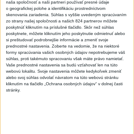
naša spoločnosť a naši partneri používať presné údaje
zvýšili výstrahu pred teplom
o geografickej polohe a identifikáciu prostredníctvom
dnes 12:56
skenovania zariadenia. Súhlas s vyššie uvedeným spracúvaním
zo strany našej spoločnosti a našich 824 partnerov môžete
Tomaš: Takmer 200 domácností po búrkach dostane pomoc
poskytnúť kliknutím na príslušné tlačidlo. Skôr než súhlas
za 250.000 eur
poskytnete, môžete kliknutím jeho poskytnutie odmietnuť alebo
si preštudovať podrobnejšie informácie a zmeniť svoje
Blanár: Kandidatúru SR do Bezpečnostnej rady OSN
prednostné nastavenia.
Zoberte na vedomie, že na niektoré
podporilo 123 štátov
formy spracúvania vašich osobných údajov nepotrebujeme váš
súhlas, proti takémuto spracovaniu však máte právo namietať.
Národné centrum: Algeziológa navštívilo vlani vyše 43.000
Vaše prednostné nastavenia sa budú vzťahovať len na túto
pacientov
webovú lokalitu. Svoje nastavenia môžete kedykoľvek zmeniť
alebo svoj súhlas odvolať návratom na túto webovú stránku
Zahraničie
kliknutím na tlačidlo „Ochrana osobných údajov“ v dolnej časti
stránky.
Pakistan, Saudská Arábia a Turecko
podpísali zmluvu o vzájomnej obrane
dnes 13:01
Na severozápade Slovinska vypukol lesný požiar