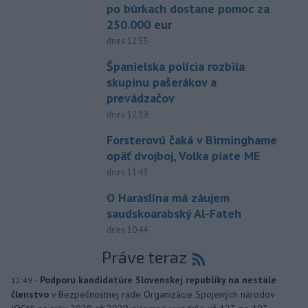
po búrkach dostane pomoc za
250.000 eur
dnes 12:53
Španielska polícia rozbila
skupinu pašerákov a
prevádzačov
dnes 12:39
Forsterovú čaká v Birminghame
opäť dvojboj, Volka piate ME
dnes 11:43
O Haraslína má záujem
saudskoarabský Al-Fateh
dnes 10:44
Práve teraz
-
Podporu kandidatúre Slovenskej republiky na nestále
12:49
členstvo
v Bezpečnostnej rade Organizácie Spojených národov