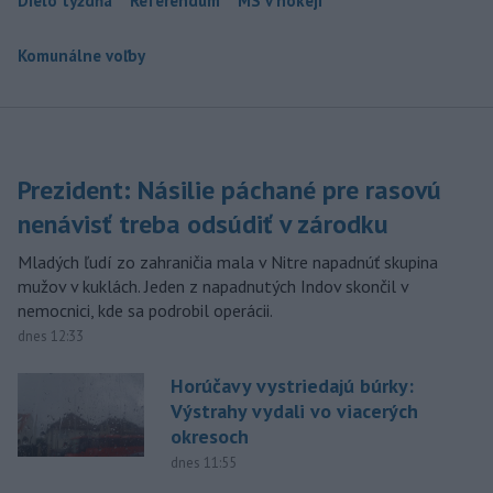
Dielo týždňa
Referendum
MS v hokeji
Komunálne voľby
Prezident: Násilie páchané pre rasovú
nenávisť treba odsúdiť v zárodku
Mladých ľudí zo zahraničia mala v Nitre napadnúť skupina
mužov v kuklách. Jeden z napadnutých Indov skončil v
nemocnici, kde sa podrobil operácii.
dnes 12:33
Horúčavy vystriedajú búrky:
Výstrahy vydali vo viacerých
okresoch
dnes 11:55