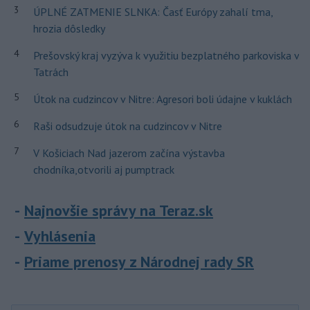
3
ÚPLNÉ ZATMENIE SLNKA: Časť Európy zahalí tma,
hrozia dôsledky
4
Prešovský kraj vyzýva k využitiu bezplatného parkoviska v
Tatrách
5
Útok na cudzincov v Nitre: Agresori boli údajne v kuklách
6
Raši odsudzuje útok na cudzincov v Nitre
7
V Košiciach Nad jazerom začína výstavba
chodníka,otvorili aj pumptrack
Najnovšie správy na Teraz.sk
Vyhlásenia
Priame prenosy z Národnej rady SR