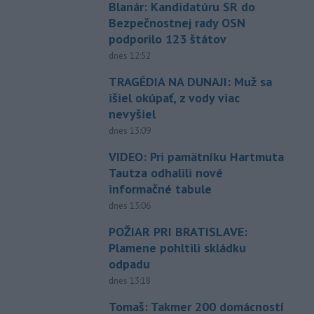
Blanár: Kandidatúru SR do
Bezpečnostnej rady OSN
podporilo 123 štátov
dnes 12:52
TRAGÉDIA NA DUNAJI: Muž sa
išiel okúpať, z vody viac
nevyšiel
dnes 13:09
VIDEO: Pri pamätníku Hartmuta
Tautza odhalili nové
informačné tabule
dnes 13:06
POŽIAR PRI BRATISLAVE:
Plamene pohltili skládku
odpadu
dnes 13:18
Tomaš: Takmer 200 domácností