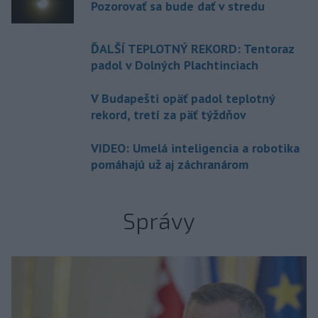
Pozorovať sa bude dať v stredu
ĎALŠÍ TEPLOTNÝ REKORD: Tentoraz
padol v Dolných Plachtinciach
V Budapešti opäť padol teplotný
rekord, tretí za päť týždňov
VIDEO: Umelá inteligencia a robotika
pomáhajú už aj záchranárom
Správy