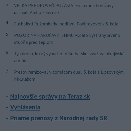
3
VEĽKÁ PREDPOVEĎ POČASIA: Extrémne horúčavy
ustúpili. Alebo žeby nie?
4
Futbalisti Ružomberka podľahli Podbrezovej v 3. kole
5
POZOR NA HARÚČAVY: SHMÚ vydalo výstrahy prvého
stupňa pred teplom
6
Typ dronu, ktorý vybuchol v Bulharsku, využíva ukrajinská
armáda
7
Prešov remizoval v domácom dueli 3. kola s Liptovským
Mikulášom
Najnovšie správy na Teraz.sk
Vyhlásenia
Priame prenosy z Národnej rady SR