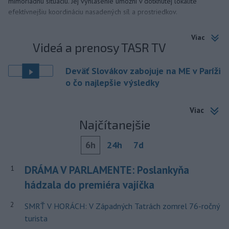
mimoriadnu situáciu. Jej vyhlásenie umožní v dotknutej lokalite
efektívnejšiu koordináciu nasadených síl a prostriedkov.
Viac
Videá a prenosy TASR TV
Deväť Slovákov zabojuje na ME v Paríži
o čo najlepšie výsledky
Viac
Najčítanejšie
6h
24h
7d
DRÁMA V PARLAMENTE: Poslankyňa
1
hádzala do premiéra vajíčka
2
SMRŤ V HORÁCH: V Západných Tatrách zomrel 76-ročný
turista