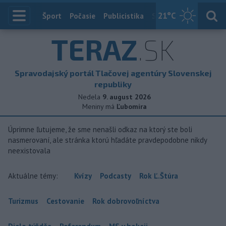
21
°C
Index
Šport
Počasie
Publicistika
Slovensko
Zahranič
TERAZ
.SK
Spravodajský portál Tlačovej agentúry Slovenskej
republiky
Nedela
9. august 2026
Meniny má
Ľubomíra
Úprimne ľutujeme, že sme nenašli odkaz na ktorý ste boli
nasmerovaní, ale stránka ktorú hľadáte pravdepodobne nikdy
neexistovala
Aktuálne témy:
Kvízy
Podcasty
Rok Ľ.Štúra
Turizmus
Cestovanie
Rok dobrovoľníctva