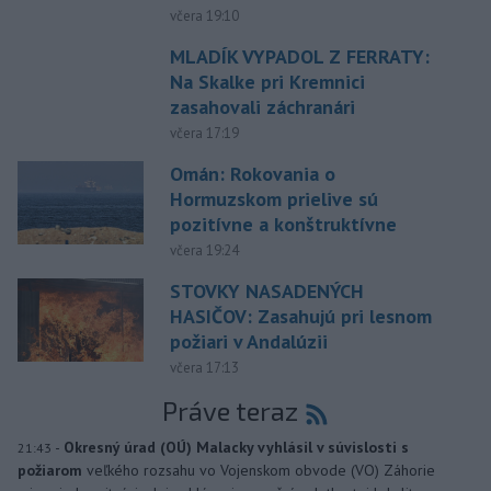
včera 19:10
MLADÍK VYPADOL Z FERRATY:
Na Skalke pri Kremnici
zasahovali záchranári
včera 17:19
Omán: Rokovania o
Hormuzskom prielive sú
pozitívne a konštruktívne
včera 19:24
STOVKY NASADENÝCH
HASIČOV: Zasahujú pri lesnom
požiari v Andalúzii
včera 17:13
Práve teraz
-
Okresný úrad (OÚ) Malacky vyhlásil v súvislosti s
21:43
požiarom
veľkého rozsahu vo Vojenskom obvode (VO) Záhorie