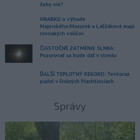
žeby nie?
HRABKO o výhode
Majerského:Mazurek a Laššáková majú
rovnakých voličov
ČIASTOČNÉ ZATMENIE SLNKA:
Pozorovať sa bude dať v stredu
ĎALŠÍ TEPLOTNÝ REKORD: Tentoraz
padol v Dolných Plachtinciach
Správy