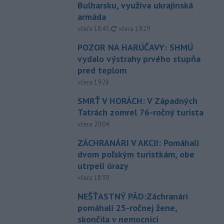
Bulharsku, využíva ukrajinská
armáda
aktualizované
včera 18:43
,
včera 19:29
POZOR NA HARÚČAVY: SHMÚ
vydalo výstrahy prvého stupňa
pred teplom
včera 19:28
SMRŤ V HORÁCH: V Západných
Tatrách zomrel 76-ročný turista
včera 20:04
ZÁCHRANÁRI V AKCII: Pomáhali
dvom poľským turistkám, obe
utrpeli úrazy
včera 18:39
NEŠŤASTNÝ PÁD:Záchranári
pomáhali 25-ročnej žene,
skončila v nemocnici