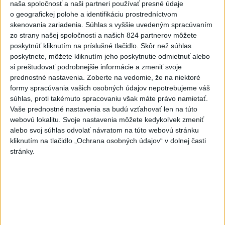
Slovensko
naša spoločnosť a naši partneri používať presné údaje
o geografickej polohe a identifikáciu prostredníctvom
Fico: Suchá musia viesť k
skenovania zariadenia. Súhlas s vyššie uvedeným spracúvaním
zo strany našej spoločnosti a našich 824 partnerov môžete
razantnejšej ochrane vody na
poskytnúť kliknutím na príslušné tlačidlo. Skôr než súhlas
Slovensku
poskytnete, môžete kliknutím jeho poskytnutie odmietnuť alebo
včera 21:39
si preštudovať podrobnejšie informácie a zmeniť svoje
prednostné nastavenia.
Zoberte na vedomie, že na niektoré
Polícia vyzýva mladých, aby boli opatrní s požívaním
formy spracúvania vašich osobných údajov nepotrebujeme váš
alkoholu
súhlas, proti takémuto spracovaniu však máte právo namietať.
Vaše prednostné nastavenia sa budú vzťahovať len na túto
MZVEZ: V Nemecku zavedú zákaz konzumácie alkoholu na
webovú lokalitu. Svoje nastavenia môžete kedykoľvek zmeniť
staniciach
alebo svoj súhlas odvolať návratom na túto webovú stránku
kliknutím na tlačidlo „Ochrana osobných údajov“ v dolnej časti
POZOR NA HARÚČAVY: SHMÚ vydalo výstrahy prvého
stránky.
stupňa pred teplom
Zahraničie
Turecko vyzvalo Ukrajinu a Rusko na
zastavenie útokov v Čiernom mori
včera 21:54