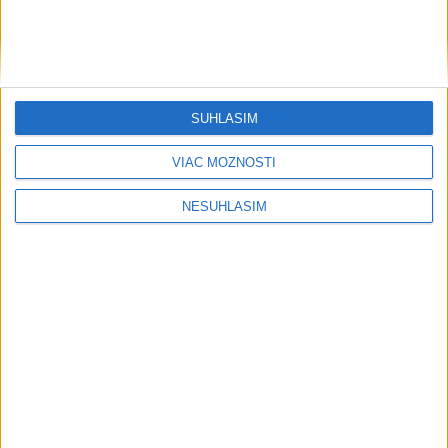
SÚHLASÍM
VIAC MOŽNOSTÍ
NESÚHLASÍM
....