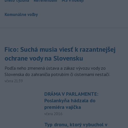
Dielo týždňa
Referendum
MS v hokeji
Komunálne voľby
Fico: Suchá musia viesť k razantnejšej
ochrane vody na Slovensku
Podľa neho zmenená ústava a zákaz vývozu vody zo
Slovenska do zahraničia potrubím či cisternami nestačí.
včera 21:39
DRÁMA V PARLAMENTE:
Poslankyňa hádzala do
premiéra vajíčka
včera 20:16
Typ dronu, ktorý vybuchol v