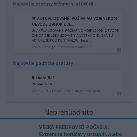
Najnovšie statusy štátnych inštitúcií
🚨 AKTUALIZOVANÉ: POŽIAR VO VOJENSKOM
OBVODE ZÁHORIE JE...
🚨 AKTUALIZOVANÉ: POŽIAR VO VOJENSKOM OBVODE
ZÁHORIE JE LOKALIZOVANÝ A VŠETKY OHNISKÁ SÚ
AKTUÁLNE POD KONTROLOU Hasiči ...
včera 20:10
|
Ministerstvo vnútra SR
Najnovšie politické statusy
Richard Raši
Richard Raši
včera 21:44
|
HLAS - sociálna demokracia
Neprehliadnite
VEĽKÁ PREDPOVEĎ POČASIA:
Extrémne horúčavy ustúpili. Alebo