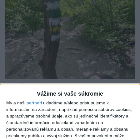
SMRŤ V HORÁCH: V Západných Tatrách
Vážime si vaše súkromie
zomrel 76-ročný turista
My a naši
partneri
ukladáme a/alebo pristupujeme k
Muža sa na základe telefonickej inštruktáže operátorky
informáciám na zariadení, napríklad pomocou súborov cookies,
záchrannej zdravotnej služby pokúsili zachrániť riadenou
a spracúvame osobné údaje, ako sú jedinečné identifikátory a
resuscitáciou.
štandardné informácie odosielané zariadením na
včera 20:04
personalizovanú reklamu a obsah, meranie reklamy a obsahu,
prieskumy publika a vývoj služieb.
S vaším povolením môže