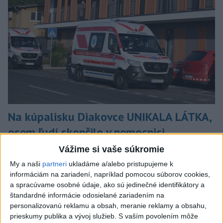
Na kúpalisku Diakovce UNIKALA LÁTKA,
osem ľudí skončilo v nemocnici
Na mieste zasahovala aj polícia v súčinnosti s ďalšími
Vážime si vaše súkromie
záchrannými zložkami.
My a naši
partneri
ukladáme a/alebo pristupujeme k
aktualizované
včera 18:23
,
včera 21:38
informáciám na zariadení, napríklad pomocou súborov cookies,
a spracúvame osobné údaje, ako sú jedinečné identifikátory a
Slovensko
štandardné informácie odosielané zariadením na
personalizovanú reklamu a obsah, meranie reklamy a obsahu,
ŽSK: VšZP znevýhodnila krajské
prieskumy publika a vývoj služieb.
S vaším povolením môže