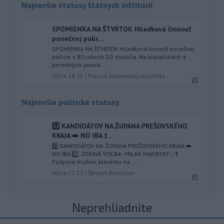
Najnovšie statusy štátnych inštitúcií
SPOMIENKA NA ŠTVRTOK Hliadková činnosť
poriečnej políc...
SPOMIENKA NA ŠTVRTOK Hliadková činnosť poriečnej
polície v 80 rokoch 20. storočia. Na kúpaliskách a
prírodných jazerá...
včera 18:35
|
Polícia Slovenskej republiky
Najnovšie politické statusy
9️⃣ KANDIDÁTOV NA ŽUPANA PREŠOVSKÉHO
KRAJA ➡️ NO IBA 1️...
9️⃣ KANDIDÁTOV NA ŽUPANA PREŠOVSKÉHO KRAJA ➡️
NO IBA 1️⃣. ZDRAVÁ VOĽBA - MILAN MAJERSKÝ ✅️❗️
Podpora mužovi, ktorému na ...
včera 21:23
|
Škripek Branislav
Neprehliadnite