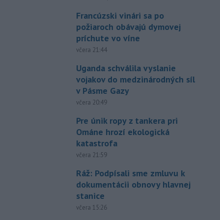
Francúzski vinári sa po
požiaroch obávajú dymovej
príchute vo víne
včera 21:44
Uganda schválila vyslanie
vojakov do medzinárodných síl
v Pásme Gazy
včera 20:49
Pre únik ropy z tankera pri
Ománe hrozí ekologická
katastrofa
včera 21:59
Ráž: Podpísali sme zmluvu k
dokumentácii obnovy hlavnej
stanice
včera 15:26