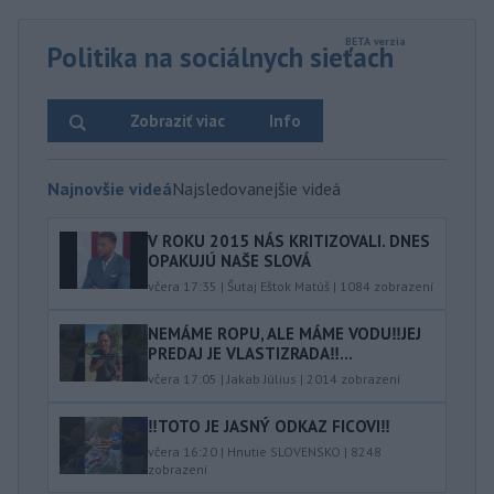
Politika na sociálnych sieťach
Zobraziť viac
Info
Najnovšie videá
Najsledovanejšie videá
V ROKU 2015 NÁS KRITIZOVALI. DNES
OPAKUJÚ NAŠE SLOVÁ
včera 17:35
|
Šutaj Eštok Matúš
|
1084
zobrazení
NEMÁME ROPU, ALE MÁME VODU‼️JEJ
PREDAJ JE VLASTIZRADA‼️...
včera 17:05
|
Jakab Július
|
2014
zobrazení
‼️TOTO JE JASNÝ ODKAZ FICOVI‼️
včera 16:20
|
Hnutie SLOVENSKO
|
8248
zobrazení