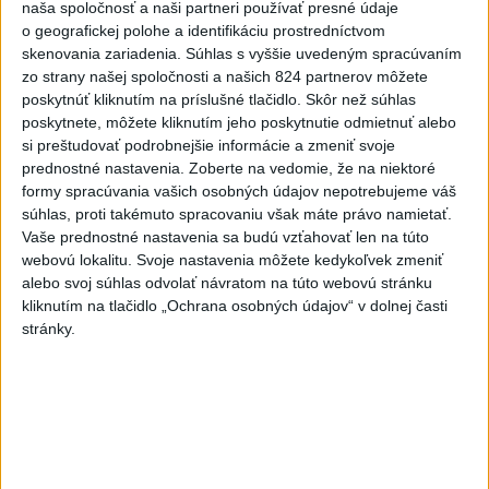
nemocnice v porovnaní so
naša spoločnosť a naši partneri používať presné údaje
o geografickej polohe a identifikáciu prostredníctvom
súkromnými
skenovania zariadenia. Súhlas s vyššie uvedeným spracúvaním
včera 17:57
zo strany našej spoločnosti a našich 824 partnerov môžete
poskytnúť kliknutím na príslušné tlačidlo. Skôr než súhlas
KDH žiada ministra vnútra o vysvetlenie nákupu kamerových
poskytnete, môžete kliknutím jeho poskytnutie odmietnuť alebo
systémov
si preštudovať podrobnejšie informácie a zmeniť svoje
prednostné nastavenia.
Zoberte na vedomie, že na niektoré
Rezort vnútra reaguje na kritiku pri modernizácii dopravných
formy spracúvania vašich osobných údajov nepotrebujeme váš
kamier
súhlas, proti takémuto spracovaniu však máte právo namietať.
Vaše prednostné nastavenia sa budú vzťahovať len na túto
SKSaPA žiada kompenzáciu pre sestry v ADOS pre sťažené
webovú lokalitu. Svoje nastavenia môžete kedykoľvek zmeniť
podmienky
alebo svoj súhlas odvolať návratom na túto webovú stránku
kliknutím na tlačidlo „Ochrana osobných údajov“ v dolnej časti
Zahraničie
stránky.
Pre únik ropy z tankera pri Ománe
hrozí ekologická katastrofa
včera 21:59
Francúzski vinári sa po požiaroch obávajú dymovej príchute