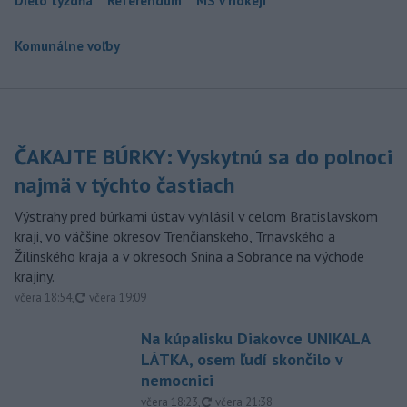
Dielo týždňa
Referendum
MS v hokeji
Komunálne voľby
ČAKAJTE BÚRKY: Vyskytnú sa do polnoci
najmä v týchto častiach
Výstrahy pred búrkami ústav vyhlásil v celom Bratislavskom
kraji, vo väčšine okresov Trenčianskeho, Trnavského a
Žilinského kraja a v okresoch Snina a Sobrance na východe
krajiny.
aktualizované
včera 18:54
,
včera 19:09
Na kúpalisku Diakovce UNIKALA
LÁTKA, osem ľudí skončilo v
nemocnici
aktualizované
včera 18:23
,
včera 21:38