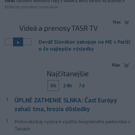
čoraz
väčšieho množstva ropy z tankera, ktorý narazil na plytčinu v
blízkosti prírodnej rezervácie.
Viac
Videá a prenosy TASR TV
Deväť Slovákov zabojuje na ME v Paríži
o čo najlepšie výsledky
Viac
Najčítanejšie
6h
24h
7d
ÚPLNÉ ZATMENIE SLNKA: Časť Európy
1
zahalí tma, hrozia dôsledky
2
Prešovský kraj vyzýva k využitiu bezplatného parkoviska v
Tatrách