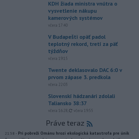
KDH žiada ministra vnútra o
vysvetlenie nákupu
kamerových systémov
včera 17:40
V Budapešti opäť padol
teplotný rekord, tretí za päť
týždňov
včera 19:15
Twente deklasovalo DAC 6:0 v
prvom zápase 3. predkola
včera 22:03
Slovenskí hádzanári zdolali
Taliansko 38:37
aktualizované
včera 16:28
,
včera 19:55
Práve teraz
-
Pri pobreží Ománu hrozí ekologická katastrofa pre únik
21:58