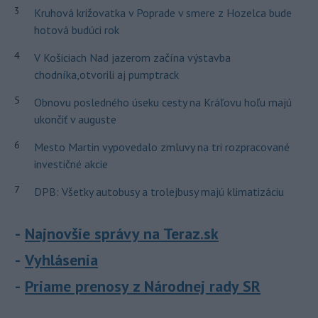
3
Kruhová križovatka v Poprade v smere z Hozelca bude
hotová budúci rok
4
V Košiciach Nad jazerom začína výstavba
chodníka,otvorili aj pumptrack
5
Obnovu posledného úseku cesty na Kráľovu hoľu majú
ukončiť v auguste
6
Mesto Martin vypovedalo zmluvy na tri rozpracované
investičné akcie
7
DPB: Všetky autobusy a trolejbusy majú klimatizáciu
Najnovšie správy na Teraz.sk
Vyhlásenia
Priame prenosy z Národnej rady SR