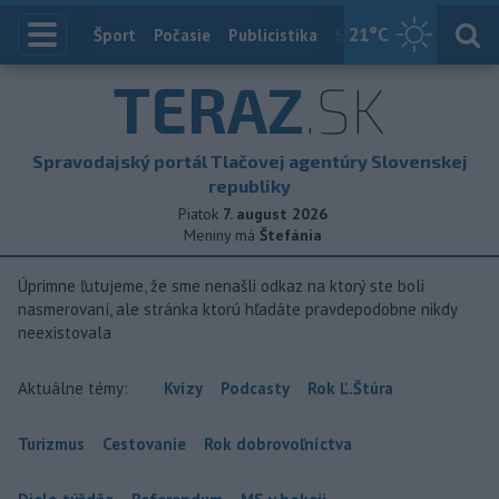
21
°C
Index
Šport
Počasie
Publicistika
Slovensko
Zahranič
TERAZ
.SK
Spravodajský portál Tlačovej agentúry Slovenskej
republiky
Piatok
7. august 2026
Meniny má
Štefánia
Úprimne ľutujeme, že sme nenašli odkaz na ktorý ste boli
nasmerovaní, ale stránka ktorú hľadáte pravdepodobne nikdy
neexistovala
Aktuálne témy:
Kvízy
Podcasty
Rok Ľ.Štúra
Turizmus
Cestovanie
Rok dobrovoľníctva