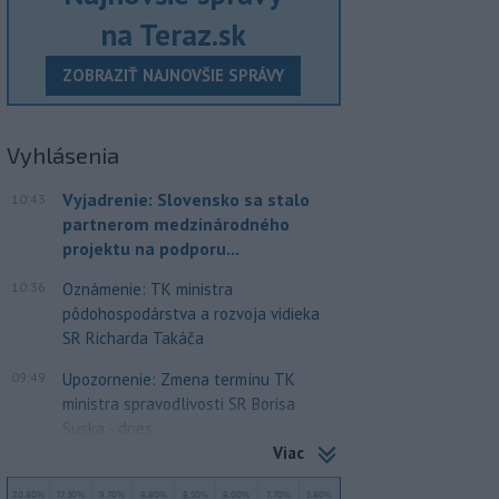
na Teraz.sk
ZOBRAZIŤ NAJNOVŠIE SPRÁVY
Vyhlásenia
Vyjadrenie: Slovensko sa stalo
10:43
partnerom medzinárodného
projektu na podporu...
10:36
Oznámenie: TK ministra
pôdohospodárstva a rozvoja vidieka
SR Richarda Takáča
09:49
Upozornenie: Zmena termínu TK
ministra spravodlivosti SR Borisa
Suska - dnes
Viac