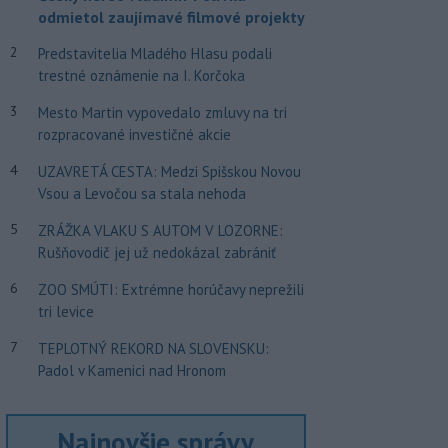
odmietol zaujímavé filmové projekty
2
Predstavitelia Mladého Hlasu podali
trestné oznámenie na I. Korčoka
3
Mesto Martin vypovedalo zmluvy na tri
rozpracované investičné akcie
4
UZAVRETÁ CESTA: Medzi Spišskou Novou
Vsou a Levočou sa stala nehoda
5
ZRÁŽKA VLAKU S AUTOM V LOZORNE:
Rušňovodič jej už nedokázal zabrániť
6
ZOO SMÚTI: Extrémne horúčavy neprežili
tri levice
7
TEPLOTNÝ REKORD NA SLOVENSKU:
Padol v Kamenici nad Hronom
Najnovšie správy