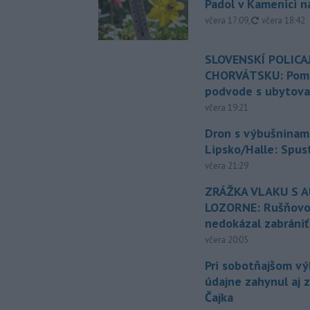
Padol v Kamenici 
aktualizovan
včera 17:09
,
včera 18:42
SLOVENSKÍ POLICAJ
CHORVÁTSKU: Pomáh
podvode s ubytov
včera 19:21
Dron s výbušninami
Lipsko/Halle: Spus
včera 21:29
ZRÁŽKA VLAKU S 
LOZORNE: Rušňovod
nedokázal zabrániť
včera 20:05
Pri sobotňajšom v
údajne zahynul aj 
Čajka