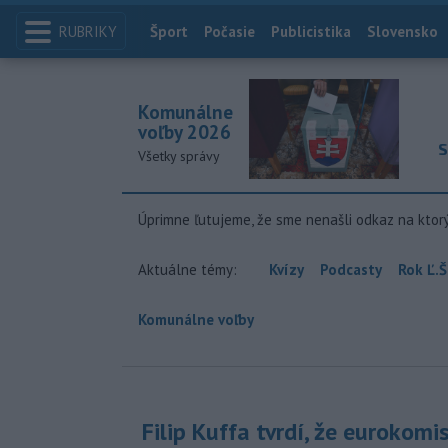
RUBRIKY
Index
Šport
Počasie
Publicistika
Slovensko
Komunálne
voľby 2026
S
Všetky správy
Úprimne ľutujeme, že sme nenašli odkaz na ktor
Aktuálne témy:
Kvízy
Podcasty
Rok Ľ.Š
Komunálne voľby
Filip Kuffa tvrdí, že eurokomi