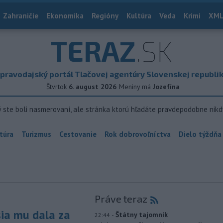
Zahraničie
Ekonomika
Regióny
Kultúra
Veda
Krimi
XML
TERAZ
.SK
pravodajský portál Tlačovej agentúry Slovenskej republi
Štvrtok
6. august 2026
Meniny má
Jozefína
ý ste boli nasmerovaní, ale stránka ktorú hľadáte pravdepodobne nikd
túra
Turizmus
Cestovanie
Rok dobrovoľníctva
Dielo týždňa
Práve teraz
sia mu dala za
-
Štátny tajomník
22:44