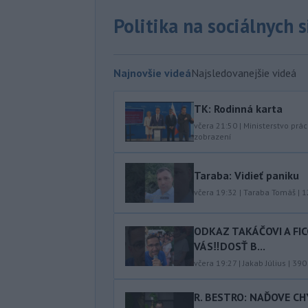
Politika na sociálnych 
Najnovšie videá
Najsledovanejšie videá
TK: Rodinná karta
včera 21:50
|
Ministerstvo prác
zobrazení
Taraba: Vidieť paniku
včera 19:32
|
Taraba Tomáš
|
1
ODKAZ TAKÁČOVI A FI
VÁS‼️DOSŤ B...
včera 19:27
|
Jakab Július
|
390
R. BESTRO: NAĎOVE C