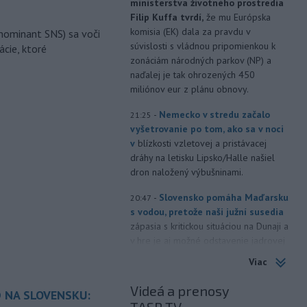
ministerstva životného prostredia
Filip Kuffa tvrdí,
že mu Európska
komisia (EK) dala za pravdu v
nominant SNS) sa voči
súvislosti s vládnou pripomienkou k
ácie, ktoré
zonáciám národných parkov (NP) a
naďalej je tak ohrozených 450
miliónov eur z plánu obnovy.
-
Nemecko v stredu začalo
21:25
vyšetrovanie po tom, ako sa v noci
v
blízkosti vzletovej a pristávacej
dráhy na letisku Lipsko/Halle našiel
dron naložený výbušninami.
-
Slovensko pomáha Maďarsku
20:47
s vodou, pretože naši južní susedia
zápasia s kritickou situáciou na Dunaji a
v hre je aj možné odstavenie jadrovej
elektrárne.
Viac
-
Litovská pohraničná stráž
20:17
Videá a prenosy
 NA SLOVENSKU:
objavila ďalší podzemný tunel,