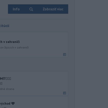
Info
Zobraziť viac
itúcií
ch v zahraničí
ov žijúcich v zahraničí
🤷🏻‍♂️
♂️
dná strana
 východ 🩵