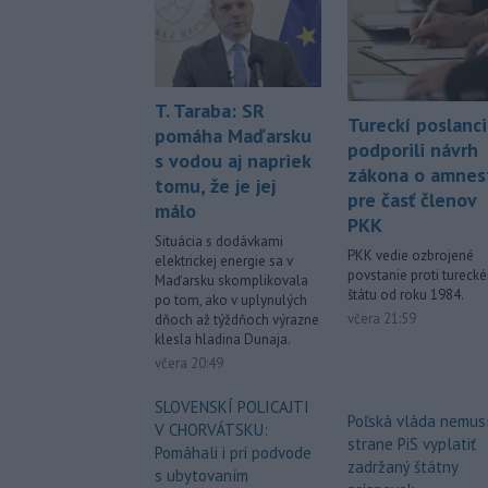
T. Taraba: SR
Tureckí poslanci
pomáha Maďarsku
podporili návrh
s vodou aj napriek
zákona o amnest
tomu, že je jej
pre časť členov
málo
PKK
Situácia s dodávkami
PKK vedie ozbrojené
elektrickej energie sa v
povstanie proti tureck
Maďarsku skomplikovala
štátu od roku 1984.
po tom, ako v uplynulých
včera 21:59
dňoch až týždňoch výrazne
klesla hladina Dunaja.
včera 20:49
SLOVENSKÍ POLICAJTI
Poľská vláda nemus
V CHORVÁTSKU:
strane PiS vyplatiť
Pomáhali i pri podvode
zadržaný štátny
s ubytovaním