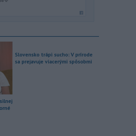
od 🩵
Slovensko trápi sucho: V prírode
sa prejavuje viacerými spôsobmi
silnej
borné