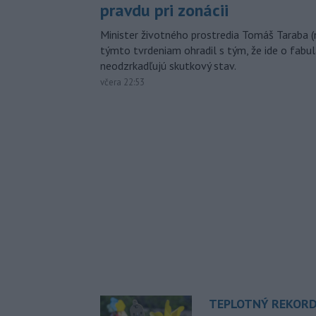
pravdu pri zonácii
Minister životného prostredia Tomáš Taraba (
týmto tvrdeniam ohradil s tým, že ide o fabul
neodzrkadľujú skutkový stav.
včera 22:53
TEPLOTNÝ REKORD