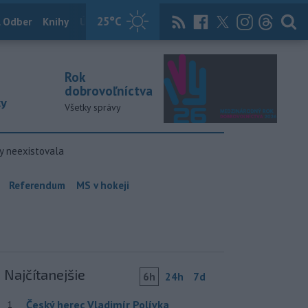
25
°C
 Odber
Knihy
Útulkovo
Magazín
News Now
Archív
TASR
Rok
dobrovoľníctva
ky
Všetky správy
y neexistovala
Referendum
MS v hokeji
Najčítanejšie
6h
24h
7d
Český herec Vladimír Polívka
1