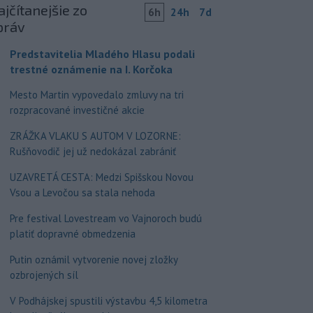
jčítanejšie zo
6h
24h
7d
práv
Predstavitelia Mladého Hlasu podali
trestné oznámenie na I. Korčoka
Mesto Martin vypovedalo zmluvy na tri
rozpracované investičné akcie
ZRÁŽKA VLAKU S AUTOM V LOZORNE:
Rušňovodič jej už nedokázal zabrániť
UZAVRETÁ CESTA: Medzi Spišskou Novou
Vsou a Levočou sa stala nehoda
Pre festival Lovestream vo Vajnoroch budú
platiť dopravné obmedzenia
Putin oznámil vytvorenie novej zložky
ozbrojených síl
V Podhájskej spustili výstavbu 4,5 kilometra