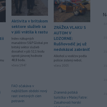
muž.
-
Starosta španielskeho
16:01
N
mesta Ceuta Juan Jesús Vivas v
stredu
požiadal vládu v Madride o
Aktivita v britskom
22
pomoc v súvislosti so stovkami detí,
sektore služieb sa
ZRÁŽKA VLAKU S
ktoré zostali v tejto exkláve po
v júli vrátila k rastu
AUTOM V
minulotýždňovej migračnej vlne.
21
ii
LOZORNE:
Index nákupných
manažérov S&P Global pre
Rušňovodič jej už
-
Teploty v stredu opäť
15:24
britský sektor služieb
prekročili 40 stupňov Celzia na
nedokázal zabrániť
dosiahol v júli 52,1 bodu
21
viacerých
miestach Slovenska.
oproti júnovej hodnote
Alkohol u vodičov podľa
48,8 bodu.
ému
polície zistený nebol.
Viac >
včera 19:47
včera 20:05
21
21
FAO očakáva v
najbližšom období nový
í
Zranená poľská
21
rast svetových cien
turistka v Malej Fatre:
potravín
Zasahovali horskí