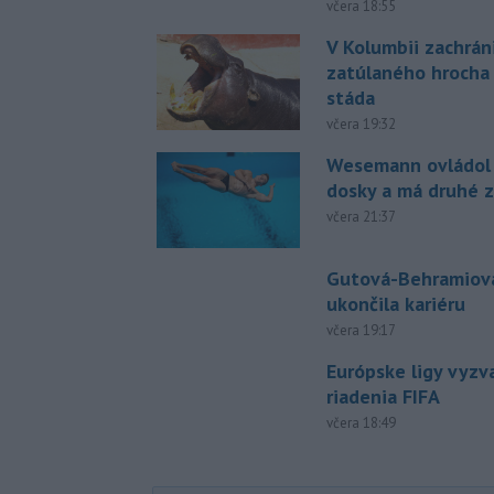
včera 18:55
V Kolumbii zachrán
zatúlaného hrocha
stáda
včera 19:32
Wesemann ovládol 
dosky a má druhé z
včera 21:37
Gutová-Behramiová
ukončila kariéru
včera 19:17
Európske ligy vyzv
riadenia FIFA
včera 18:49