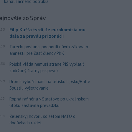
kanalizačného potrubia
ajnovšie
zo Správ
Filip Kuffa tvrdí, že eurokomisia mu
:53
dala za pravdu pri zonácii
:59
Tureckí poslanci podporili návrh zákona o
amnestii pre časť členov PKK
:38
Poľská vláda nemusí strane PiS vyplatiť
zadržaný štátny príspevok
:29
Dron s výbušninami na letisku Lipsko/Halle:
Spustili vyšetrovanie
:25
Ropná rafinéria v Saratove po ukrajinskom
útoku zastavila prevádzku
:14
Zelenskyj hovoril so šéfom NATO o
dodávkach rakiet