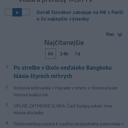
Deväť Slovákov zabojuje na ME v Paríži
o čo najlepšie výsledky
Viac
Najčítanejšie
6h
24h
7d
Po streľbe v škole neďaleko Bangkoku
1
hlásia štyroch mŕtvych
2
Kruhová križovatka v Poprade v smere z Hozelca bude
hotová budúci rok
3
ÚPLNÉ ZATMENIE SLNKA: Časť Európy zahalí tma,
hrozia dôsledky
4
Prešovský kraj vyzýva k využitiu bezplatného parkoviska v