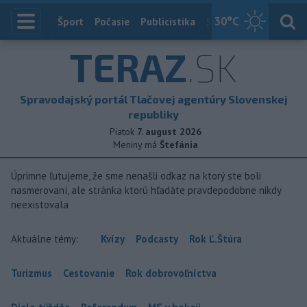
30
°C
Index
Šport
Počasie
Publicistika
Slovensko
Zahranič
TERAZ
.SK
Spravodajský portál Tlačovej agentúry Slovenskej
republiky
Piatok
7. august 2026
Meniny má
Štefánia
Úprimne ľutujeme, že sme nenašli odkaz na ktorý ste boli
nasmerovaní, ale stránka ktorú hľadáte pravdepodobne nikdy
neexistovala
Aktuálne témy:
Kvízy
Podcasty
Rok Ľ.Štúra
Turizmus
Cestovanie
Rok dobrovoľníctva