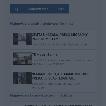
Zobraziť viac
Info
Najnovšie videá
Najsledovanejšie videá
CEUTA UKÁZALA, PREČO MIGRAČNÝ
PAKT ODMIETAME
dnes 09:56
|
Šutaj Eštok Matúš
|
4
zobrazení
TK v obci Senné
dnes 09:22
|
Ministerstvo práce, sociálnych vecí
a rodiny SR
|
32
zobrazení
NEMÁME ROPU, ALE MÁME VODU‼️JEJ
PREDAJ JE VLASTIZRADA‼️...
dnes 08:45
|
Hnutie SLOVENSKO
|
569
zobrazení
Najnovšie statusy štátnych inštitúcií