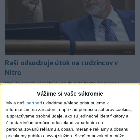
Raši odsudzuje útok na cudzincov v
Nitre
Verí, že polícia páchateľov nájde a za tento čin ponesú
následky.
Vážime si vaše súkromie
dnes 8:41
My a naši
partneri
ukladáme a/alebo pristupujeme k
informáciám na zariadení, napríklad pomocou súborov cookies,
Slovensko
a spracúvame osobné údaje, ako sú jedinečné identifikátory a
štandardné informácie odosielané zariadením na
Horúčavy vystriedajú búrky: Výstrahy
personalizovanú reklamu a obsah, meranie reklamy a obsahu,
vydali vo viacerých okresoch
prieskumy publika a vývoj služieb.
S vaším povolením môže
dnes 11:55