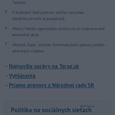
Tatrách
5
V Košiciach Nad jazerom začína výstavba
chodníka,otvorili aj pumptrack
6
Mesto Martin vypovedalo zmluvy na tri rozpracované
investičné akcie
7
Historik Zajac: Územie Slovenska bolo jadrom poľsko-
uhorských vzťahov
Najnovšie správy na Teraz.sk
Vyhlásenia
Priame prenosy z Národnej rady SR
Politika na sociálnych sieťach