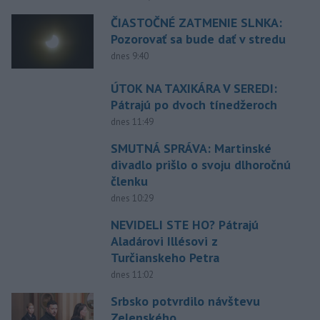
ČIASTOČNÉ ZATMENIE SLNKA:
Pozorovať sa bude dať v stredu
dnes 9:40
ÚTOK NA TAXIKÁRA V SEREDI:
Pátrajú po dvoch tínedžeroch
dnes 11:49
SMUTNÁ SPRÁVA: Martinské
divadlo prišlo o svoju dlhoročnú
členku
dnes 10:29
NEVIDELI STE HO? Pátrajú
Aladárovi Illésovi z
Turčianskeho Petra
dnes 11:02
Srbsko potvrdilo návštevu
Zelenského