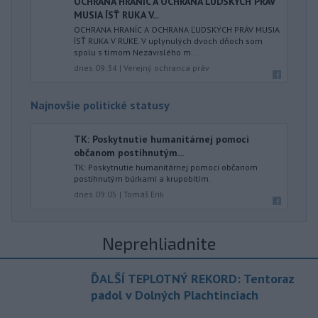
OCHRANA HRANÍC A OCHRANA ĽUDSKÝCH PRÁV
MUSIA ÍSŤ RUKA V...
OCHRANA HRANÍC A OCHRANA ĽUDSKÝCH PRÁV MUSIA
ÍSŤ RUKA V RUKE. V uplynulých dvoch dňoch som
spolu s tímom Nezávislého m...
dnes 09:34
|
Verejný ochranca práv
Najnovšie politické statusy
TK: Poskytnutie humanitárnej pomoci
občanom postihnutým...
TK: Poskytnutie humanitárnej pomoci občanom
postihnutým búrkami a krupobitím.
dnes 09:05
|
Tomáš Erik
Neprehliadnite
ĎALŠÍ TEPLOTNÝ REKORD: Tentoraz
padol v Dolných Plachtinciach