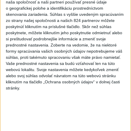
naša spoločnosť a naši partneri používať presné údaje
o geografickej polohe a identifikáciu prostredníctvom
skenovania zariadenia. Súhlas s vyššie uvedeným spracúvaním
NKÚ: Časť dotácií schválili VÚC bez jasných hodnotiacich
zo strany našej spoločnosti a našich 824 partnerov môžete
kritérií
poskytnúť kliknutím na príslušné tlačidlo. Skôr než súhlas
poskytnete, môžete kliknutím jeho poskytnutie odmietnuť alebo
Rezort vnútra požiada NBÚ o nezávislé posúdenie radarov
si preštudovať podrobnejšie informácie a zmeniť svoje
prednostné nastavenia.
Zoberte na vedomie, že na niektoré
formy spracúvania vašich osobných údajov nepotrebujeme váš
T. Stohlová:EK považuje zonácie za problematické a žiada o
súhlas, proti takémuto spracovaniu však máte právo namietať.
ich nápravu
Vaše prednostné nastavenia sa budú vzťahovať len na túto
webovú lokalitu. Svoje nastavenia môžete kedykoľvek zmeniť
Zahraničie
alebo svoj súhlas odvolať návratom na túto webovú stránku
kliknutím na tlačidlo „Ochrana osobných údajov“ v dolnej časti
Silné dažde vyvolali na západe
stránky.
Rakúska povodne a zosuvy pôdy
dnes 12:03
V Grécku starostu mestečka obvinili v prípade požiaru
neďaleko Atén