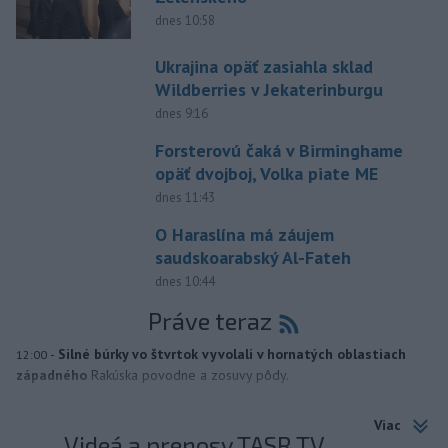
dnes 10:58
Ukrajina opäť zasiahla sklad
Wildberries v Jekaterinburgu
dnes 9:16
Forsterovú čaká v Birminghame
opäť dvojboj, Volka piate ME
dnes 11:43
O Haraslína má záujem
saudskoarabský Al-Fateh
dnes 10:44
Práve teraz
-
Silné búrky vo štvrtok vyvolali v hornatých oblastiach
12:00
západného
Rakúska povodne a zosuvy pôdy.
Viac
Videá a prenosy TASR TV