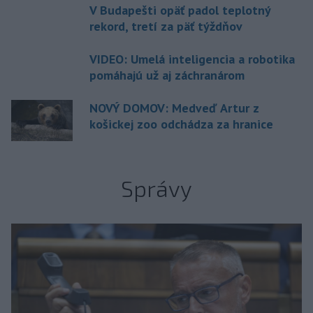
V Budapešti opäť padol teplotný
rekord, tretí za päť týždňov
VIDEO: Umelá inteligencia a robotika
pomáhajú už aj záchranárom
NOVÝ DOMOV: Medveď Artur z
košickej zoo odchádza za hranice
Správy