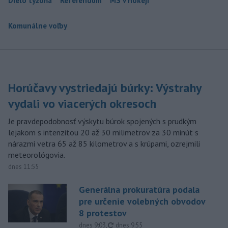
Dielo týždňa
Referendum
MS v hokeji
Komunálne voľby
Horúčavy vystriedajú búrky: Výstrahy
vydali vo viacerých okresoch
Je pravdepodobnosť výskytu búrok spojených s prudkým
lejakom s intenzitou 20 až 30 milimetrov za 30 minút s
nárazmi vetra 65 až 85 kilometrov a s krúpami, ozrejmili
meteorológovia.
dnes 11:55
Generálna prokuratúra podala
pre určenie volebných obvodov
8 protestov
aktualizované
dnes 9:03
,
dnes 9:55