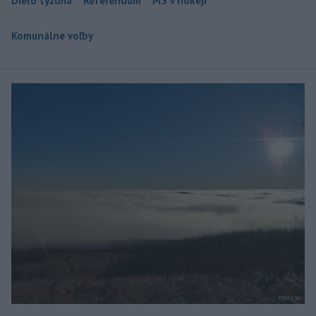
Dielo týždňa
Referendum
MS v hokeji
Komunálne voľby