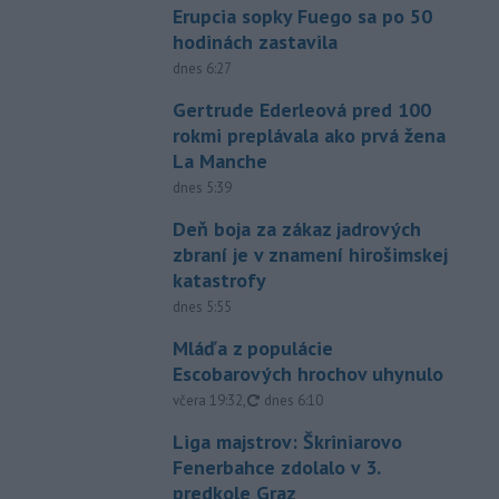
Erupcia sopky Fuego sa po 50
hodinách zastavila
dnes 6:27
Gertrude Ederleová pred 100
rokmi preplávala ako prvá žena
La Manche
dnes 5:39
Deň boja za zákaz jadrových
zbraní je v znamení hirošimskej
katastrofy
dnes 5:55
Mláďa z populácie
Escobarových hrochov uhynulo
aktualizované
včera 19:32
,
dnes 6:10
Liga majstrov: Škriniarovo
Fenerbahce zdolalo v 3.
predkole Graz