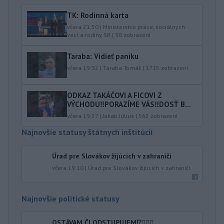
TK: Rodinná karta
včera 21:50
|
Ministerstvo práce, sociálnych
vecí a rodiny SR
|
30
zobrazení
Taraba: Vidieť paniku
včera 19:32
|
Taraba Tomáš
|
1715
zobrazení
ODKAZ TAKÁČOVI A FICOVI Z
VÝCHODU‼️PORAZÍME VÁS‼️DOSŤ B...
včera 19:27
|
Jakab Július
|
562
zobrazení
Najnovšie statusy štátnych inštitúcií
Úrad pre Slovákov žijúcich v zahraničí
včera 19:10
|
Úrad pre Slovákov žijúcich v zahraničí
Najnovšie politické statusy
OSTÁVAM ČI ODSTUPUJEM⁉️🤷🏻‍♂️