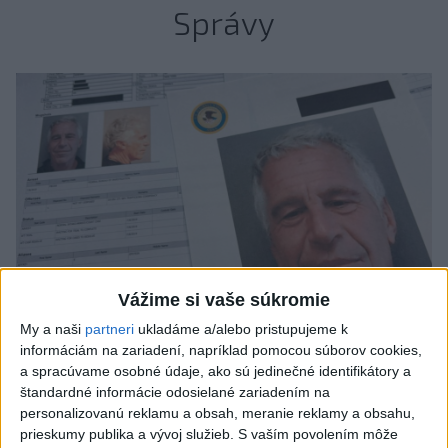
Správy
Vážime si vaše súkromie
My a naši
partneri
ukladáme a/alebo pristupujeme k
informáciám na zariadení, napríklad pomocou súborov cookies,
Štát Nové Mexiko žaluje federálnu
a spracúvame osobné údaje, ako sú jedinečné identifikátory a
štandardné informácie odosielané zariadením na
vládu v kauze Epstein
personalizovanú reklamu a obsah, meranie reklamy a obsahu,
prieskumy publika a vývoj služieb.
S vaším povolením môže
Tvrdí, že federálne úrady mu bránia vo vyšetrovaní sexuálnych