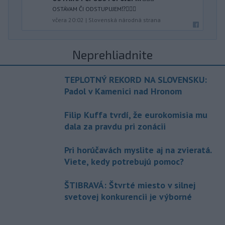
OSTÁVAM ČI ODSTUPUJEM⁉️🤷🏻‍♂️
včera 20:02
|
Slovenská národná strana
Neprehliadnite
TEPLOTNÝ REKORD NA SLOVENSKU:
Padol v Kamenici nad Hronom
Filip Kuffa tvrdí, že eurokomisia mu
dala za pravdu pri zonácii
Pri horúčavách myslite aj na zvieratá.
Viete, kedy potrebujú pomoc?
ŠTIBRAVÁ: Štvrté miesto v silnej
svetovej konkurencii je výborné