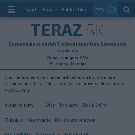
29
°C
Index
Šport
Počasie
Publicistika
Slovensko
Zahranič
TERAZ
.SK
Spravodajský portál Tlačovej agentúry Slovenskej
republiky
Štvrtok
6. august 2026
Meniny má
Jozefína
Úprimne ľutujeme, že sme nenašli odkaz na ktorý ste boli
nasmerovaní, ale stránka ktorú hľadáte pravdepodobne nikdy
neexistovala
Aktuálne témy:
Kvízy
Podcasty
Rok Ľ.Štúra
Turizmus
Cestovanie
Rok dobrovoľníctva