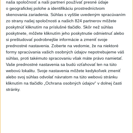
naša spoločnosť a naši partneri používať presné údaje
trestných činov odsúdeného sexuálneho delikventa Jeffreyho
o geografickej polohe a identifikáciu prostredníctvom
Epsteina spáchané na jeho ranči v tomto štáte.
skenovania zariadenia. Súhlas s vyššie uvedeným spracúvaním
dnes 6:06
zo strany našej spoločnosti a našich 824 partnerov môžete
poskytnúť kliknutím na príslušné tlačidlo. Skôr než súhlas
Slovensko
poskytnete, môžete kliknutím jeho poskytnutie odmietnuť alebo
si preštudovať podrobnejšie informácie a zmeniť svoje
Filip Kuffa tvrdí, že eurokomisia mu
prednostné nastavenia.
Zoberte na vedomie, že na niektoré
dala za pravdu pri zonácii
formy spracúvania vašich osobných údajov nepotrebujeme váš
súhlas, proti takémuto spracovaniu však máte právo namietať.
včera 22:53
Vaše prednostné nastavenia sa budú vzťahovať len na túto
webovú lokalitu. Svoje nastavenia môžete kedykoľvek zmeniť
T. Taraba: SR pomáha Maďarsku s vodou aj napriek tomu, že
alebo svoj súhlas odvolať návratom na túto webovú stránku
kliknutím na tlačidlo „Ochrana osobných údajov“ v dolnej časti
je jej málo
stránky.
SLOVENSKÍ POLICAJTI V CHORVÁTSKU: Pomáhali i pri
podvode s ubytovaním
MV odmieta tvrdenia PS o údajnom nasadení ruského
sledovacieho systému