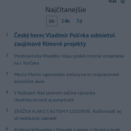
Viac
Najčítanejšie
6h
24h
7d
Český herec Vladimír Polívka odmietol
1
zaujímavé filmové projekty
2
Predstavitelia Mladého Hlasu podali trestné oznámenie
na I. Korčoka
3
Mesto Martin vypovedalo zmluvy na tri rozpracované
investičné akcie
4
V Košiciach Nad jazerom začína výstavba
chodníka,otvorili aj pumptrack
5
ZRÁŽKA VLAKU S AUTOM V LOZORNE: Rušňovodič jej
už nedokázal zabrániť
6
Kruhová križovatka v Poprade v smere z Hozelca bude