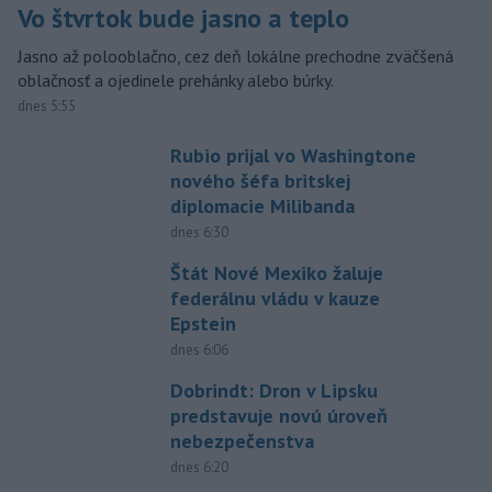
Vo štvrtok bude jasno a teplo
Jasno až polooblačno, cez deň lokálne prechodne zväčšená
oblačnosť a ojedinele prehánky alebo búrky.
dnes 5:55
Rubio prijal vo Washingtone
nového šéfa britskej
diplomacie Milibanda
dnes 6:30
Štát Nové Mexiko žaluje
federálnu vládu v kauze
Epstein
dnes 6:06
Dobrindt: Dron v Lipsku
predstavuje novú úroveň
nebezpečenstva
dnes 6:20