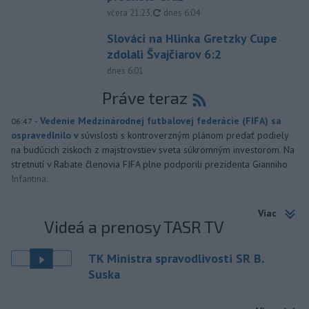
aktualizované
včera 21:23
,
dnes 6:04
Slováci na Hlinka Gretzky Cupe
zdolali Švajčiarov 6:2
dnes 6:01
Práve teraz
-
Vedenie Medzinárodnej futbalovej federácie (FIFA) sa
06:47
ospravedlnilo v
súvislosti s kontroverzným plánom predať podiely
na budúcich ziskoch z majstrovstiev sveta súkromným investorom. Na
stretnutí v Rabate členovia FIFA plne podporili prezidenta Gianniho
Infantina.
Viac
Videá a prenosy TASR TV
TK Ministra spravodlivosti SR B.
Suska