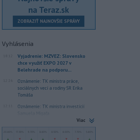
na Teraz.sk
ZOBRAZIŤ NAJNOVŠIE SPRÁVY
Vyhlásenia
Vyjadrenie: MZVEZ: Slovensko
18:12
chce využiť EXPO 2027 v
Belehrade na podporu...
12:26
Oznámenie: TK ministra práce,
sociálnych vecí a rodiny SR Erika
Tomáša
12:11
Oznámenie: TK ministra investícií
Samuela Migaľa
Viac