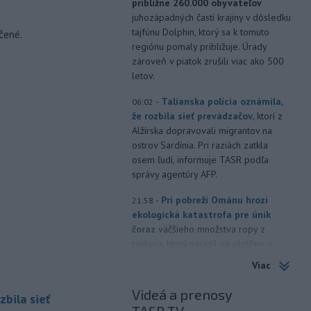
približne 260.000 obyvateľov
juhozápadných častí krajiny v dôsledku
tajfúnu Dolphin, ktorý sa k tomuto
čené.
regiónu pomaly približuje. Úrady
zároveň v piatok zrušili viac ako 500
letov.
-
Talianska polícia oznámila,
06:02
že rozbila sieť prevádzačov,
ktorí z
Alžírska dopravovali migrantov na
ostrov Sardínia. Pri raziách zatkla
osem ľudí, informuje TASR podľa
správy agentúry AFP.
-
Pri pobreží Ománu hrozí
21:58
ekologická katastrofa pre únik
čoraz
väčšieho množstva ropy z
tankera, ktorý narazil na plytčinu v
blízkosti prírodnej rezervácie.
Viac
-
Zdravotné ťažkosti po
21:22
Videá a prenosy
zbila sieť
kontakte s neznámou látkou na