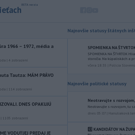
dronových
útokoch zabili najmenej 38
sieťach
príslušníkov vládnych síl a ďalších 29
zranili, uviedli pre agentúru AFP
zdroje zo zdravotníckych služieb.
Najnovšie statusy štátnych inšt
-
Európska komisia (EK)
16:35
monitoruje situáciu a posudzuje
ra 1966 – 1972, média a
SPOMIENKA NA ŠTVRTOK Hl
všetky
vznesené obavy týkajúce sa
SPOMIENKA NA ŠTVRTOK Hliadk
vládnych uznesení k zonáciám
storočia. Na kúpaliskách a pr
národných parkov. Zároveň posudzuje
roda
|
4
zobrazení
včera 18:35
|
Polícia Slovens
ôsmu žiadosť o platbu z plánu
obnovy.
rtmuta Tautza: MÁM PRÁVO
Najnovšie politické statusy
-
Počas minulotýždňového
15:44
roda
|
114
zobrazení
prekročenia hranice desaťtisícov
nelegálnych migrantov z Maroka do
Neotravujte s rozvojom, 
španielskej exklávy Ceuta zomrelo
IZOVALI. DNES OPAKUJÚ
Neotravujte s rozvojom, tu s
približne 100 ľudí, oznámil vo štvrtok
dnes 05:07
|
Hanuliaková Ja
tamojší starosta Juan Jesús Vivas v
|
1105
zobrazení
Európskom parlamente.
9️⃣ KANDIDÁTOV NA ŽUPA
E VODU‼️JEJ PREDAJ JE
-
Meteorológovia zo
15:25