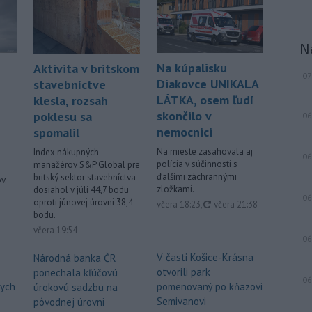
juhokórejská armáda.
Viac >
N
Na kúpalisku
Aktivita v britskom
07
Diakovce UNIKALA
stavebníctve
LÁTKA, osem ľudí
klesla, rozsah
skončilo v
poklesu sa
06
nemocnici
spomalil
Na mieste zasahovala aj
Index nákupných
06
polícia v súčinnosti s
manažérov S&P Global pre
ďalšími záchrannými
britský sektor stavebníctva
v.
zložkami.
dosiahol v júli 44,7 bodu
06
oproti júnovej úrovni 38,4
aktualizované
včera 18:23
,
včera 21:38
bodu.
včera 19:54
06
V časti Košice-Krásna
Národná banka ČR
otvorili park
ponechala kľúčovú
06
vych
pomenovaný po kňazovi
úrokovú sadzbu na
Semivanovi
pôvodnej úrovni