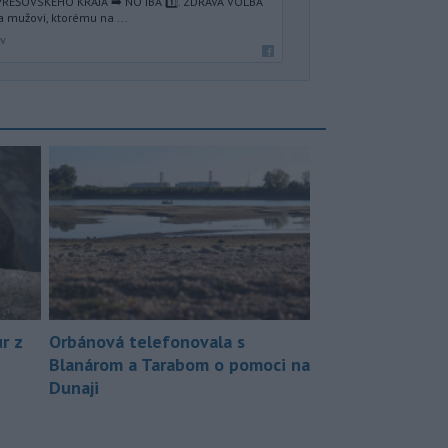
REŠOVSKÉHO KRAJA ➡️ NO IBA 1️⃣. ZDRAVÁ VOĽBA
a mužovi, ktorému na ...
av
r z
Orbánová telefonovala s
Blanárom a Tarabom o pomoci na
Dunaji