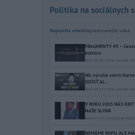
Politika na sociálnych 
Najnovšie videá
Najsledovanejšie videá
FRAGMENTY #5 – Cenzú
kultúra
dnes 05:00
|
Ústav pamäti ná
40.⁠ ⁠výročie smrti Ha
ODÍSŤ AJ...
dnes 04:20
|
Ústav pamäti ná
V ROKU 2015 NÁS KRIT
NAŠE SLOVÁ
včera 17:35
|
Šutaj Eštok Matúš
NEMÁME ROPU, ALE MÁM