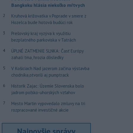
Bangkoku hlásia niekoľko mŕtvych
2
Kruhová križovatka v Poprade v smere z
Hozelca bude hotová budúci rok
3
Prešovský kraj vyzýva k využitiu
bezplatného parkoviska v Tatrách
4
ÚPLNÉ ZATMENIE SLNKA: Časť Európy
zahalí tma, hrozia dôsledky
5
V Košiciach Nad jazerom začína výstavba
chodníka,otvorili aj pumptrack
6
Historik Zajac: Územie Slovenska bolo
jadrom poľsko-uhorských vzťahov
7
Mesto Martin vypovedalo zmluvy na tri
rozpracované investičné akcie
Najnovšie správy