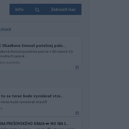
Info
Zobraziť viac
itúcií
iadková činnosť poriečnej políc...
ová činnosť poriečnej polície v 80 rokoch 20.
írodných jazerá...
kej republiky
tu sa teraz bude vyvolávať stra...
a teraz bude vyvolávať strach‼️
na
NA PREŠOVSKÉHO KRAJA ➡️ NO IBA 1️...