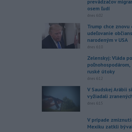
prevádzačov migran
osem ľudí
dnes 6:02
Trump chce znovu 
udeľovanie občian
narodeným v USA
dnes 6:10
Zelenskyj: Vláda 
poľnohospodárom, k
ruské útoky
dnes 6:12
V Saudskej Arábii s
vyžiadali zranených
dnes 6:15
V prípade zmiznuti
Mexiku zatkli býv