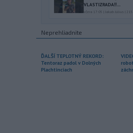
VLASTIZRADA‼️...
včera 17:05
|
Jakab Július
|
215
Neprehliadnite
ĎALŠÍ TEPLOTNÝ REKORD:
VIDE
Tentoraz padol v Dolných
robo
Plachtinciach
zách