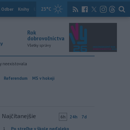
23
°C
 Odber
Knihy
Útulkovo
Magazín
News Now
Archív
TASR
Rok
dobrovoľníctva
ky
Všetky správy
y neexistovala
Referendum
MS v hokeji
Najčítanejšie
6h
24h
7d
Po streľbe v škole neďaleko
1