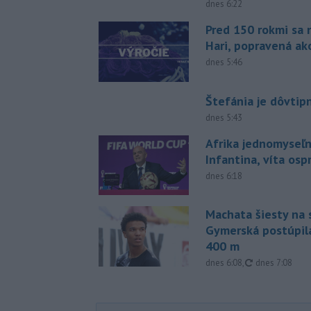
dnes 6:22
Pred 150 rokmi sa 
Hari, popravená ak
dnes 5:46
Štefánia je dôvtip
dnes 5:43
Afrika jednomyseľn
Infantina, víta os
dnes 6:18
Machata šiesty na 
Gymerská postúpila
400 m
aktualizované
dnes 6:08
,
dnes 7:08