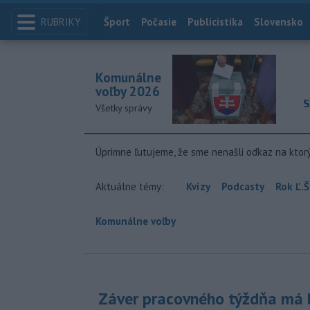
RUBRIKY
Index
Šport
Počasie
Publicistika
Slovensko
Komunálne
voľby 2026
S
Všetky správy
Úprimne ľutujeme, že sme nenašli odkaz na ktor
Aktuálne témy:
Kvízy
Podcasty
Rok Ľ.Š
Komunálne voľby
Záver pracovného týždňa má b