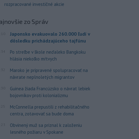
rozpracované investičné akcie
ajnovšie
zo Správ
Japonsko evakuovalo 260.000 ľudí v
:10
dôsledku prichádzajúceho tajfúnu
:34
Po streľbe v škole neďaleko Bangkoku
hlásia niekoľko mŕtvych
:32
Maroko je pripravené spolupracovať na
návrate neplnoletých migrantov
:30
Guinea žiada Francúzsko o návrat lebiek
bojovníkov proti kolonializmu
:25
McConnella prepustili z rehabilitačného
centra, zotavovať sa bude doma
:23
Obvinený muž sa priznal k založeniu
lesného požiaru v Spokane