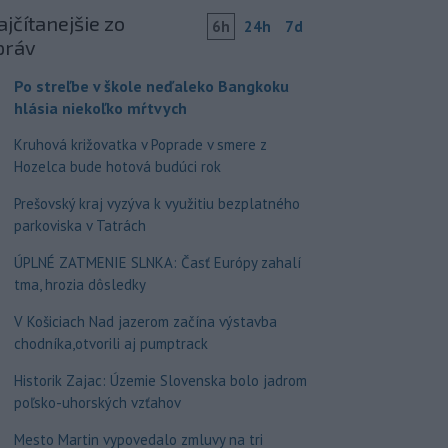
jčítanejšie zo
6h
24h
7d
práv
Po streľbe v škole neďaleko Bangkoku
hlásia niekoľko mŕtvych
Kruhová križovatka v Poprade v smere z
Hozelca bude hotová budúci rok
Prešovský kraj vyzýva k využitiu bezplatného
parkoviska v Tatrách
ÚPLNÉ ZATMENIE SLNKA: Časť Európy zahalí
tma, hrozia dôsledky
V Košiciach Nad jazerom začína výstavba
chodníka,otvorili aj pumptrack
Historik Zajac: Územie Slovenska bolo jadrom
poľsko-uhorských vzťahov
Mesto Martin vypovedalo zmluvy na tri