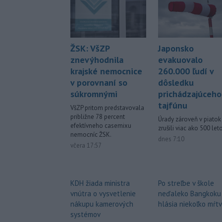
Japonsko
ŽSK: VšZP
evakuovalo
znevýhodnila
260.000 ľudí v
krajské nemocnice
dôsledku
v porovnaní so
prichádzajúceho
súkromnými
tajfúnu
VšZP pritom predstavovala
približne 78 percent
Úrady zároveň v piatok
efektívneho casemixu
zrušili viac ako 500 leto
nemocníc ŽSK.
dnes 7:10
včera 17:57
Po streľbe v škole
KDH žiada ministra
neďaleko Bangkoku
vnútra o vysvetlenie
hlásia niekoľko mŕt
nákupu kamerových
systémov