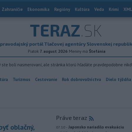
Zahraničie
Ekonomika
Regióny
Kultúra
Veda
Krimi
XML
TERAZ
.SK
pravodajský portál Tlačovej agentúry Slovenskej republi
Piatok
7. august 2026
Meniny má
Štefánia
ý ste boli nasmerovaní, ale stránka ktorú hľadáte pravdepodobne nikd
túra
Turizmus
Cestovanie
Rok dobrovoľníctva
Dielo týždňa
Práve teraz
yť oblačný,
-
Japonsko nariadilo evakuáciu
07:10