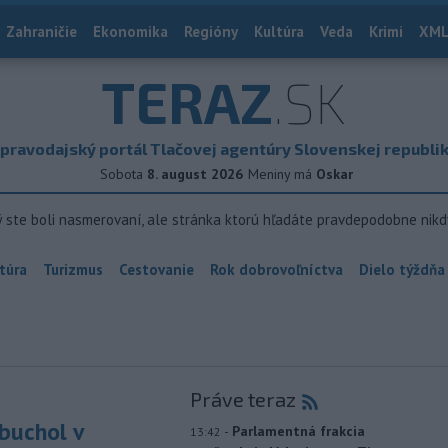
Zahraničie
Ekonomika
Regióny
Kultúra
Veda
Krimi
XML
TERAZ
.SK
pravodajský portál Tlačovej agentúry Slovenskej republi
Sobota
8. august 2026
Meniny má
Oskar
ý ste boli nasmerovaní, ale stránka ktorú hľadáte pravdepodobne nikd
túra
Turizmus
Cestovanie
Rok dobrovoľníctva
Dielo týždňa
Práve teraz
buchol v
-
Parlamentná frakcia
13:42