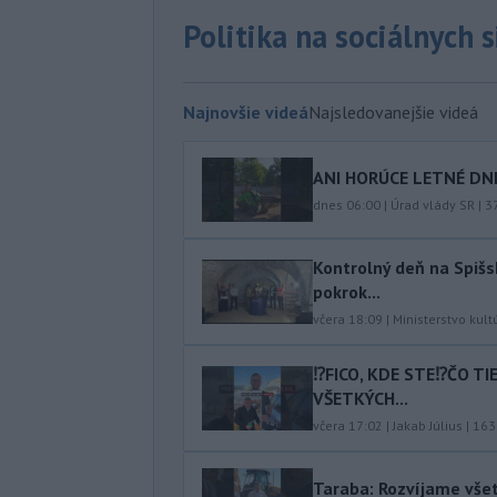
Politika na sociálnych 
Najnovšie videá
Najsledovanejšie videá
ANI HORÚCE LETNÉ DNI
dnes 06:00
|
Úrad vlády SR
|
3
Kontrolný deň na Spišs
pokrok...
včera 18:09
|
Ministerstvo kult
⁉️FICO, KDE STE⁉️ČO T
VŠETKÝCH...
včera 17:02
|
Jakab Július
|
163
Taraba: Rozvíjame vše