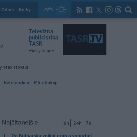
29
°C
 Odber
Knihy
Útulkovo
Magazín
News Now
Archív
TASR
Televízna
publicistika
TASR
ky
Všetky relácie
y neexistovala
Referendum
MS v hokeji
Najčítanejšie
6h
24h
7d
Do Bulharska vnikol dron a vybuchol
1