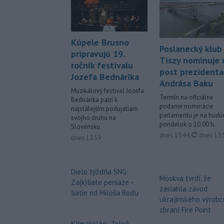
Kúpele Brusno
Poslanecký klub
pripravujú 19.
Tiszy nominuje 
ročník festivalu
post prezidenta
Jozefa Bednárika
Andrása Baku
Muzikálový festival Jozefa
Termín na oficiálne
Bednárika patrí k
podanie nominácie
najstálejším podujatiam
parlamentu je na budú
svojho druhu na
pondelok o 10.00 h.
Slovensku.
aktualiz
dnes 13:44
,
dnes 13:
dnes 13:59
Dielo týždňa SNG:
Moskva tvrdí, že
Za(k)liate peniaze -
zasiahla závod
liatie od Miloša Boďu
ukrajinského výrobc
zbraní Fire Point
Klimatológ: Zeleň