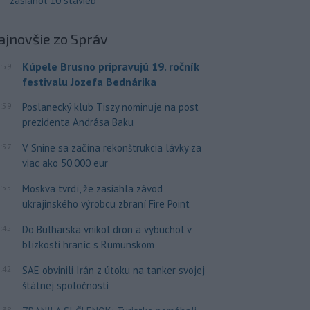
zasiahol 10 stavieb
ajnovšie
zo Správ
Kúpele Brusno pripravujú 19. ročník
:59
festivalu Jozefa Bednárika
:59
Poslanecký klub Tiszy nominuje na post
prezidenta Andrása Baku
:57
V Snine sa začína rekonštrukcia lávky za
viac ako 50.000 eur
:55
Moskva tvrdí, že zasiahla závod
ukrajinského výrobcu zbraní Fire Point
:45
Do Bulharska vnikol dron a vybuchol v
blízkosti hraníc s Rumunskom
:42
SAE obvinili Irán z útoku na tanker svojej
štátnej spoločnosti
:38