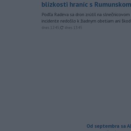
blízkosti hraníc s Rumunsko
Podľa Radeva sa dron zrútil na slnečnicovom 
incidente nedošlo k žiadnym obetiam ani škod
aktualizované
dnes 12:45
,
dnes 13:45
Od septembra sa A