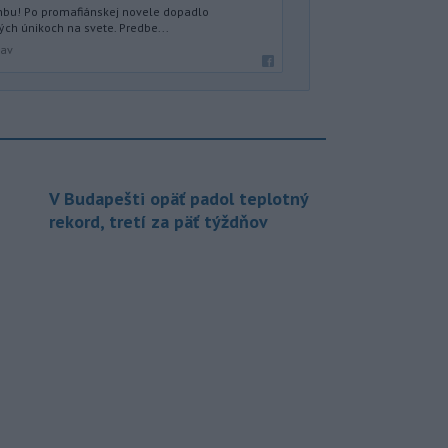
anbu! Po promafiánskej novele dopadlo
ých únikoch na svete. Predbe...
lav
V Budapešti opäť padol teplotný
rekord, tretí za päť týždňov