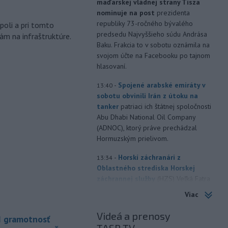
maďarskej vládnej strany Tisza
m
nominuje na post
prezidenta
republiky 73-ročného bývalého
poli a pri tomto
predsedu Najvyššieho súdu Andrása
ám na infraštruktúre.
Baku. Frakcia to v sobotu oznámila na
svojom účte na Facebooku po tajnom
hlasovaní.
-
Spojené arabské emiráty v
13:40
sobotu obvinili Irán z útoku na
tanker
patriaci ich štátnej spoločnosti
Abu Dhabi National Oil Company
(ADNOC), ktorý práve prechádzal
Hormuzským prielivom.
-
Horskí záchranári z
13:34
Oblastného strediska Horskej
záchrannej služby
(HZS) Veľká Fatra
pomáhali v sobotu dopoludnia 39-
Viac
ročnej turistke v Rybovskom sedle.
Zranila si členok.
Videá a prenosy
I gramotnosť