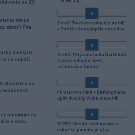
TASR TV
-
Polícia v piatok (7. 8.)
elávania na ZŠ
12:36
vypátrala dvoch 17-ročných
mladíkov, ktorí sú
podozriví z útoku
asiahla závod
na taxikára v Seredi. Muž pri incidente
Deväť Slovákov zabojuje na ME
utrpel vážne zranenia a skončil v
cu zbraní Fire
v Paríži o čo najlepšie výsledky
trnavskej nemocnici.
-
V niektorých okresoch na
11:19
západnom Slovensku platia v
siatky menších
VIDEO: Pri pamätníku Hartmuta
sobotu popoludní
výstrahy prvého
 sa to nepáči
Tautza odhalili nové
stupňa pred vysokými teplotami.
informačné tabule
Slovenský hydrometeorologický ústav
(SHMÚ) o tom informuje na webe.
da Blanchea do
-
Slovenská pošta pokračuje v
11:13
ravodlivosti
Forsterovú čaká v Birminghame
zatváraní pobočiek prevažne v
é
opäť dvojboj, Volka piate ME
malých
obciach. Od začiatku roka
trvalo ukončilo prevádzku 41
nepovinných prevádzok, ktoré
szy nominuje na
fungovali nad rámec poštovej licencie.
ndrása Baku
VIDEO: Umelá inteligencia a
é
-
Nepálski záchranári
robotika pomáhajú už aj
10:58