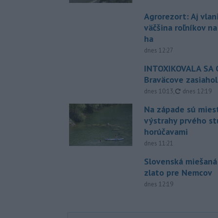
Agrorezort: Aj vlan
väčšina roľníkov n
ha
dnes 12:27
INTOXIKOVALA SA O
Braväcove zasiahol
aktualizovan
dnes 10:13
,
dnes 12:19
Na západe sú mies
výstrahy prvého s
horúčavami
dnes 11:21
Slovenská miešaná
zlato pre Nemcov
dnes 12:19