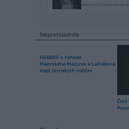
včera 16:57
|
Taraba Tomáš
|
9
Neprehliadnite
HRABKO o výhode
Majerského:Mazurek a Laššáková
majú rovnakých voličov
ČIAS
Pozor