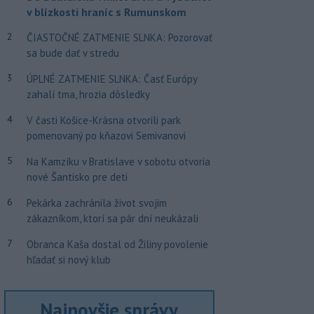
v blízkosti hraníc s Rumunskom
2
ČIASTOČNÉ ZATMENIE SLNKA: Pozorovať
sa bude dať v stredu
3
ÚPLNÉ ZATMENIE SLNKA: Časť Európy
zahalí tma, hrozia dôsledky
4
V časti Košice-Krásna otvorili park
pomenovaný po kňazovi Semivanovi
5
Na Kamzíku v Bratislave v sobotu otvoria
nové Šantisko pre deti
6
Pekárka zachránila život svojim
zákazníkom, ktorí sa pár dní neukázali
7
Obranca Kaša dostal od Žiliny povolenie
hľadať si nový klub
Najnovšie správy