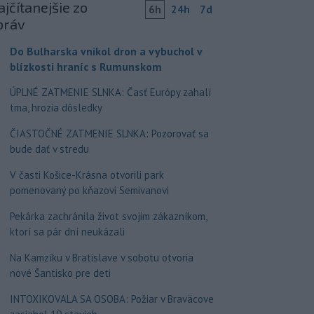
jčítanejšie zo
6h
24h
7d
práv
Do Bulharska vnikol dron a vybuchol v
blízkosti hraníc s Rumunskom
ÚPLNÉ ZATMENIE SLNKA: Časť Európy zahalí
tma, hrozia dôsledky
ČIASTOČNÉ ZATMENIE SLNKA: Pozorovať sa
bude dať v stredu
V časti Košice-Krásna otvorili park
pomenovaný po kňazovi Semivanovi
Pekárka zachránila život svojim zákazníkom,
ktorí sa pár dní neukázali
Na Kamzíku v Bratislave v sobotu otvoria
nové Šantisko pre deti
INTOXIKOVALA SA OSOBA: Požiar v Braväcove