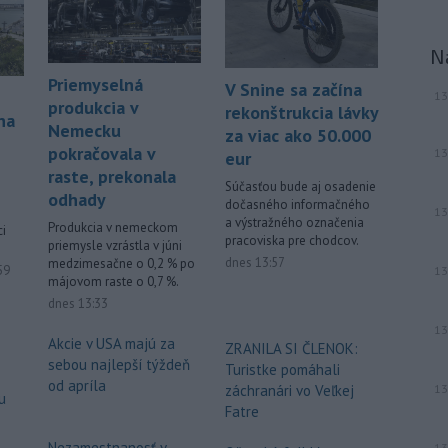
-
Slovenská polícia prispela k
16:08
objasneniu prípadu prevádzačstva,
N
ktorý sa podarilo ukončiť
právoplatným odsúdením páchateľa v
Priemyselná
V Snine sa začína
13
Maďarsku.
produkcia v
rekonštrukcia lávky
na
Nemecku
za viac ako 50.000
Viac >
pokračovala v
13
eur
raste, prekonala
Súčasťou bude aj osadenie
odhady
dočasného informačného
13
a výstražného označenia
Produkcia v nemeckom
ci
pracoviska pre chodcov.
priemysle vzrástla v júni
dnes 13:57
medzimesačne o 0,2 % po
ované
59
13
májovom raste o 0,7 %.
dnes 13:33
13
Akcie v USA majú za
ZRANILA SI ČLENOK:
sebou najlepší týždeň
Turistke pomáhali
od apríla
záchranári vo Veľkej
13
u
Fatre
Nezamestnanosť v
13