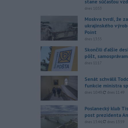
stane súčasťou vzd
dnes 10:53
Moskva tvrdí, že z
ukrajinského výrob
Point
dnes 13:55
Skončili ďalšie de
pôšt, samosprávam
dnes 11:17
Senát schválil Tod
funkcie ministra sp
aktualizovan
dnes 10:49
,
dnes 11:49
Poslanecký klub Ti
post prezidenta A
aktualizovan
dnes 13:44
,
dnes 13:59