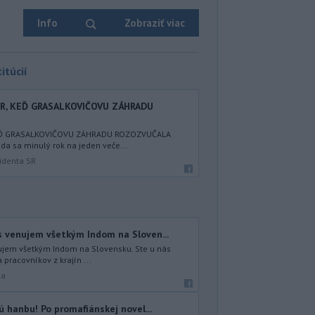
Info
Zobraziť viac
itúcií
ER, KEĎ GRASALKOVIČOVU ZÁHRADU
KEĎ GRASALKOVIČOVU ZÁHRADU ROZOZVUČALA
a sa minulý rok na jeden veče...
identa SR
s venujem všetkým Indom na Sloven...
ujem všetkým Indom na Slovensku. Ste u nás
 pracovníkov z krajín ...
ca
ú hanbu! Po promafiánskej novel...