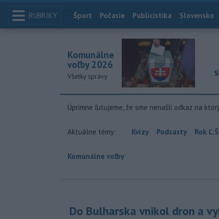
RUBRIKY
Index
Šport
Počasie
Publicistika
Slovensko
Komunálne
voľby 2026
S
Všetky správy
Úprimne ľutujeme, že sme nenašli odkaz na ktor
Aktuálne témy:
Kvízy
Podcasty
Rok Ľ.Š
Komunálne voľby
Do Bulharska vnikol dron a vy