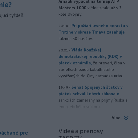
Arnaldi vypadol na turnaji ATP
nie?
Masters 1000
v Montreale už v 3.
kole dvojhry.
júci týždeň.
-
Pri požiari lesného porastu v
20:18
Trstíne v okrese Trnava zasahuje
takmer 50 hasičov.
-
Vláda Konžskej
20:01
demokratickej republiky (KDR) v
piatok oznámila,
že preverí, či sa v
zásielkach oxidu kobaltnatého
vyvážaných do Číny nachádza urán.
-
Senát Spojených štátov v
19:49
piatok schválil návrh zákona o
sankciách zameraný na príjmy Ruska z
energetického sektora.
Viac
-
Slovenská polícia prispela k
16:08
objasneniu prípadu prevádzačstva,
Videá a prenosy
ktorý sa podarilo ukončiť
 páchané pre
právoplatným odsúdením páchateľa v