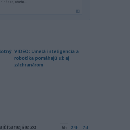
ri hádke, obeťo...
lotný
VIDEO: Umelá inteligencia a
robotika pomáhajú už aj
záchranárom
jčítanejšie zo
6h
24h
7d