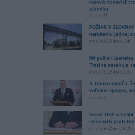
rasovú nenávisť tr
zárodku
dnes 12:33
POŽIAR V SLOVNAFT
narušeniu jednej z 
aktualizovan
dnes 14:20
,
dnes 15:46
Pri požiari lesného
Trstíne zasahuje t
aktualizovan
dnes 20:21
,
dnes 21:05
A. Danko vylúčil, ž
voľbami spájala, a
dnes 18:51
Senát USA schválil
sankciách proti Ru
aktualizovan
dnes 19:50
,
dnes 20:20