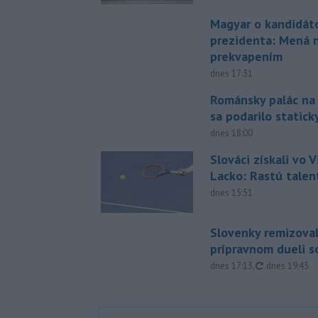
Magyar o kandidát
prezidenta: Mená 
prekvapením
dnes 17:31
Románsky palác na
sa podarilo statick
dnes 18:00
Slováci získali vo V
Lacko: Rastú talen
dnes 15:51
Slovenky remizoval
prípravnom dueli s
aktualizovan
dnes 17:13
,
dnes 19:45