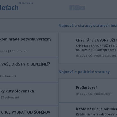
augusta
rozhodnúť o novom
sieťach
generálnom prokurátorovi, ak
parlament schváli skrátenie jeho
šesťmesačnej výpovednej lehoty.
Najnovšie statusy štátnych inšt
-
Silné búrky vo štvrtok
12:00
vyvolali v hornatých oblastiach
kom hrade potvrdil výrazný
západného
Rakúska povodne a
CHYSTÁTE SA VON? UŽITE
zosuvy pôdy.
CHYSTÁTE SA VON? UŽITE SI
DOMOV📍 👮‍♂️ Policajti počas 
úry SR
|
13
zobrazení
-
Slovenský
11:51
dnes 18:00
|
Polícia Slovens
hydrometeorologický ústav (SHMÚ)
IE VAŠE DRÍSTY O BENZÍNE⁉️
varuje v piatok
pred búrkami vo
Najnovšie politické statusy
viacerých okresoch stredného a
4
zobrazení
východného Slovenska. Vydal preto
výstrahu prvého stupňa.
Pročko Jozef
tky kúty Slovenska
-
Ministerstvo vnútra (MV) SR
11:18
dnes 19:56
|
Pročko Jozef
687
zobrazení
požiada Národný bezpečnostný
úrad
(NBÚ) o nezávislé odborné posúdenie
dodaných radarových zariadení, ktoré
Každé násilie je odsúdeni
T CHCE VYBRAŤ OD ŠOFÉROV
sú v pilotnej prevádzke.
Každé násilie je odsúdeniaho