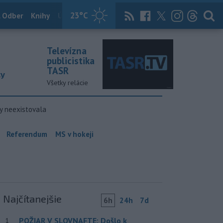
23
°C
 Odber
Knihy
Útulkovo
Magazín
News Now
Archív
TASR
Televízna
publicistika
TASR
ky
Všetky relácie
y neexistovala
Referendum
MS v hokeji
Najčítanejšie
6h
24h
7d
POŽIAR V SLOVNAFTE: Došlo k
1