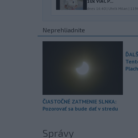
10x VIAC P...
dnes 16:40
|
Uhrík Milan
|
119
Neprehliadnite
ĎALŠ
Tent
Plach
ČIASTOČNÉ ZATMENIE SLNKA:
Pozorovať sa bude dať v stredu
Správy