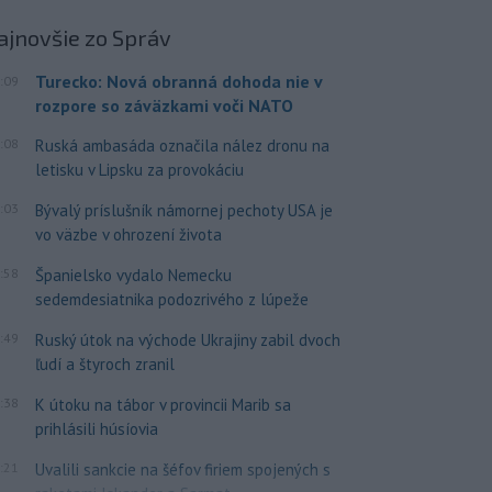
ajnovšie
zo Správ
Turecko: Nová obranná dohoda nie v
:09
rozpore so záväzkami voči NATO
:08
Ruská ambasáda označila nález dronu na
letisku v Lipsku za provokáciu
:03
Bývalý príslušník námornej pechoty USA je
vo väzbe v ohrození života
:58
Španielsko vydalo Nemecku
sedemdesiatnika podozrivého z lúpeže
:49
Ruský útok na východe Ukrajiny zabil dvoch
ľudí a štyroch zranil
:38
K útoku na tábor v provincii Marib sa
prihlásili húsíovia
:21
Uvalili sankcie na šéfov firiem spojených s