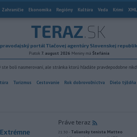
Zahraničie
Ekonomika
Regióny
Kultúra
Veda
Krimi
XML
TERAZ
.SK
pravodajský portál Tlačovej agentúry Slovenskej republi
Piatok
7. august 2026
Meniny má
Štefánia
ý ste boli nasmerovaní, ale stránka ktorú hľadáte pravdepodobne nikd
túra
Turizmus
Cestovanie
Rok dobrovoľníctva
Dielo týždňa
Práve teraz
 Extrémne
-
Taliansky tenista Matteo
21:30