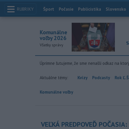
RUBRIKY
Index
Šport
Počasie
Publicistika
Slovensko
Komunálne
voľby 2026
S
Všetky správy
Úprimne ľutujeme, že sme nenašli odkaz na ktor
Aktuálne témy:
Kvízy
Podcasty
Rok Ľ.Š
Komunálne voľby
VEĽKÁ PREDPOVEĎ POČASIA: