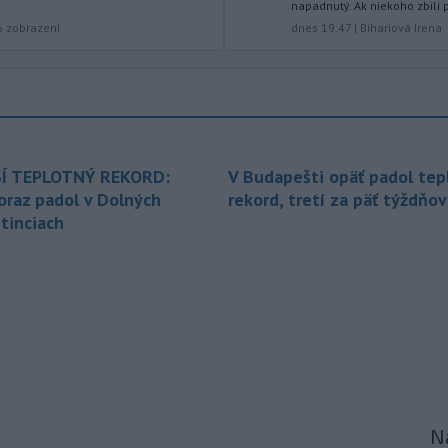
napadnutý. Ak niekoho zbili p
-
Pre pretrvávajúce sucho,
11:03
6
zobrazení
dnes 19:47
|
Bihariová Irena
horúčavy a nedostatok pitnej vody
boli do odvolania vyhlásené
mimoriadne situácie v obciach Nižný
Čaj a Vyšný Čaj v okrese Košice-okolie.
-
Od piatku do nedele (9. 8.)
10:59
do ukončenia premávky bude z
Í TEPLOTNÝ REKORD:
V Budapešti opäť padol tep
dôvodu
hudobného festivalu
oraz padol v Dolných
rekord, tretí za päť týždňov
Lovestream na starom letisku v
tinciach
bratislavských Vajnoroch upravená
organizácia MHD v oblasti Vajnôr.
-
Slovenský futbalista Lukáš
10:44
Haraslín môže v najbližšom období
zmeniť
klubovú adresu. O 30-ročného
stredopoliara Sparty Praha sa podľa
portálu isport.cz zaujíma
saudskoarabský Al-Fateh.
-
Vo veku 94 rokov zomrela 29.
Na
10:23