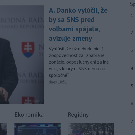
júla 2026 herečka a dlhoročná
S
členka
Slovenského komorného
A. Danko vylúčil, že
divadla (SKD) v Martine Helena
1
by sa SNS pred
Sudická.
voľbami spájala,
-
Národná diaľničná
10:15
2
avizuje zmeny
spoločnosť (NDS) ukončila výmenu
mostného
záveru na ľavej strane
Vyhlásil, že už nebude niesť
3
mosta Lanfranconi, ktorý je súčasťou
zodpovednosť za „zbabrané
bratislavskej diaľnice D2.
zonácie, odposluchy ani za iné
veci, s ktorými SNS nemá nič
4
Viac >
spoločné“.
dnes 18:51
5
6
Ekonomika
Regióny
7