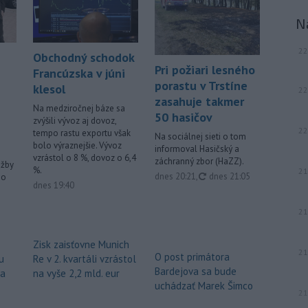
N
22
Obchodný schodok
Pri požiari lesného
Francúzska v júni
porastu v Trstíne
klesol
22
zasahuje takmer
Na medziročnej báze sa
50 hasičov
zvýšili vývoz aj dovoz,
22
tempo rastu exportu však
Na sociálnej sieti o tom
bolo výraznejšie. Vývoz
informoval Hasičský a
vzrástol o 8 %, dovoz o 6,4
záchranný zbor (HaZZ).
užby
%.
21
aktualizované
dnes 20:21
,
dnes 21:05
ho
dnes 19:40
21
Zisk zaisťovne Munich
21
O post primátora
u
Re v 2. kvartáli vzrástol
Bardejova sa bude
za
na vyše 2,2 mld. eur
uchádzať Marek Šimco
21