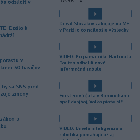
TASR TV
eba odsúdiť v
Maďarsku.
-
Piatkový požiar v
15:21
Deväť Slovákov zabojuje na ME
bratislavskej rafinérii Slovnaft je
E: Došlo k
v Paríži o čo najlepšie výsledky
pod kontrolou.
Príčina jeho vzniku
nádrží
bude predmetom vyšetrovania. Pre
é
TASR to potvrdil hovorca rafinérie
Anton Molnár.
VIDEO: Pri pamätníku Hartmuta
 porastu v
-
Ministerstvo kultúry (MK) SR
Tautza odhalili nové
15:17
akmer 50 hasičov
upraví verziu opatrenia o
informačné tabule
é
podrobnostiach poskytovania dotácií v
pôsobnosti rezortu.
e by sa SNS pred
vizuje zmeny
-
V bratislavskej rafinérii
14:17
Forsterovú čaká v Birminghame
Slovnaft horí uskladnený ropný
opäť dvojboj, Volka piate ME
produkt.
TASR o tom informovala
rafinéria s tým, že obyvateľom nehrozí
 zákon o
nebezpečenstvo.
sku
VIDEO: Umelá inteligencia a
-
Jedným zo zdravotných rizík
13:50
é
robotika pomáhajú už aj
na festivale môže byť vyššia