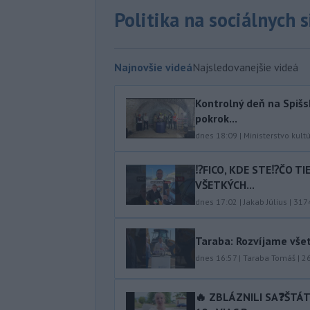
Politika na sociálnych 
Najnovšie videá
Najsledovanejšie videá
Kontrolný deň na Spišs
pokrok...
dnes 18:09
|
Ministerstvo kult
⁉️FICO, KDE STE⁉️ČO T
VŠETKÝCH...
dnes 17:02
|
Jakab Július
|
317
Taraba: Rozvíjame vše
dnes 16:57
|
Taraba Tomáš
|
2
🔥 ZBLÁZNILI SA❓️ŠTÁ