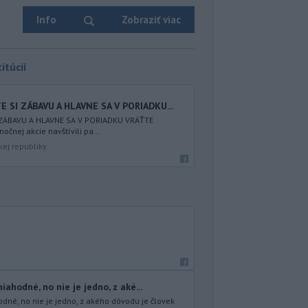
Info
Zobraziť viac
itúcií
 SI ZÁBAVU A HLAVNE SA V PORIADKU...
 ZÁBAVU A HLAVNE SA V PORIADKU VRÁŤTE
nočnej akcie navštívili pa...
kej republiky
ahodné, no nie je jedno, z aké...
dné, no nie je jedno, z akého dôvodu je človek