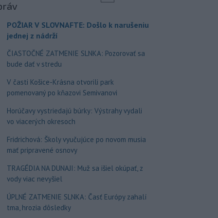
práv
POŽIAR V SLOVNAFTE: Došlo k narušeniu
jednej z nádrží
ČIASTOČNÉ ZATMENIE SLNKA: Pozorovať sa
bude dať v stredu
V časti Košice-Krásna otvorili park
pomenovaný po kňazovi Semivanovi
Horúčavy vystriedajú búrky: Výstrahy vydali
vo viacerých okresoch
Fridrichová: Školy vyučujúce po novom musia
mať pripravené osnovy
TRAGÉDIA NA DUNAJI: Muž sa išiel okúpať, z
vody viac nevyšiel
ÚPLNÉ ZATMENIE SLNKA: Časť Európy zahalí
tma, hrozia dôsledky