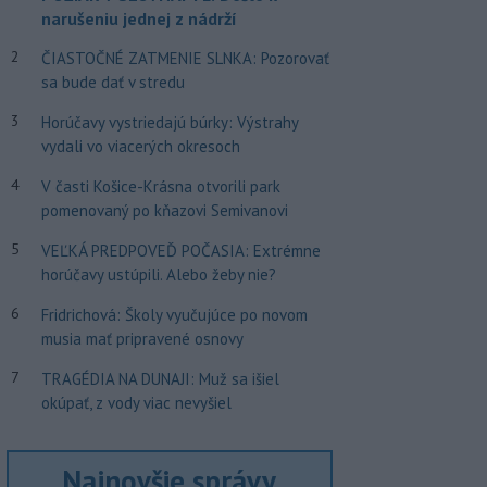
narušeniu jednej z nádrží
2
ČIASTOČNÉ ZATMENIE SLNKA: Pozorovať
sa bude dať v stredu
3
Horúčavy vystriedajú búrky: Výstrahy
vydali vo viacerých okresoch
4
V časti Košice-Krásna otvorili park
pomenovaný po kňazovi Semivanovi
5
VEĽKÁ PREDPOVEĎ POČASIA: Extrémne
horúčavy ustúpili. Alebo žeby nie?
6
Fridrichová: Školy vyučujúce po novom
musia mať pripravené osnovy
7
TRAGÉDIA NA DUNAJI: Muž sa išiel
okúpať, z vody viac nevyšiel
Najnovšie správy