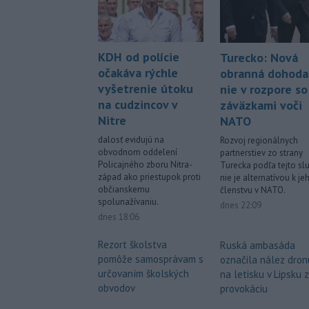
KDH od polície
Turecko: Nová
očakáva rýchle
obranná dohoda
vyšetrenie útoku
nie v rozpore so
na cudzincov v
záväzkami voči
Nitre
NATO
dalosť evidujú na
Rozvoj regionálnych
obvodnom oddelení
partnerstiev zo strany
Policajného zboru Nitra-
Turecka podľa tejto sl
západ ako priestupok proti
nie je alternatívou k je
občianskemu
členstvu v NATO.
spolunažívaniu.
dnes 22:09
dnes 18:06
Rezort školstva
Ruská ambasáda
pomôže samosprávam s
označila nález dron
určovaním školských
na letisku v Lipsku 
obvodov
provokáciu