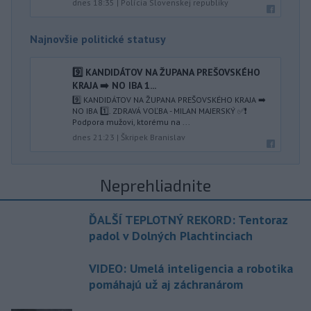
dnes 18:35
|
Polícia Slovenskej republiky
Najnovšie politické statusy
9️⃣ KANDIDÁTOV NA ŽUPANA PREŠOVSKÉHO
KRAJA ➡️ NO IBA 1️...
9️⃣ KANDIDÁTOV NA ŽUPANA PREŠOVSKÉHO KRAJA ➡️
NO IBA 1️⃣. ZDRAVÁ VOĽBA - MILAN MAJERSKÝ ✅️❗️
Podpora mužovi, ktorému na ...
dnes 21:23
|
Škripek Branislav
Neprehliadnite
ĎALŠÍ TEPLOTNÝ REKORD: Tentoraz
padol v Dolných Plachtinciach
VIDEO: Umelá inteligencia a robotika
pomáhajú už aj záchranárom