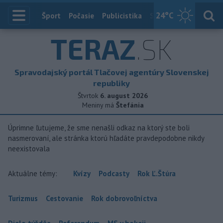
24
°C
Index
Šport
Počasie
Publicistika
Slovensko
Zahranič
TERAZ
.SK
Spravodajský portál Tlačovej agentúry Slovenskej
republiky
Štvrtok
6. august 2026
Meniny má
Štefánia
Úprimne ľutujeme, že sme nenašli odkaz na ktorý ste boli
nasmerovaní, ale stránka ktorú hľadáte pravdepodobne nikdy
neexistovala
Aktuálne témy:
Kvízy
Podcasty
Rok Ľ.Štúra
Turizmus
Cestovanie
Rok dobrovoľníctva