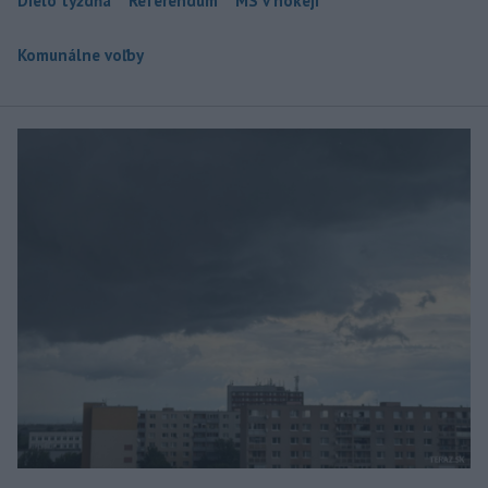
Dielo týždňa
Referendum
MS v hokeji
Komunálne voľby