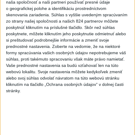
naša spoločnosť a naši partneri používať presné údaje
o geografickej polohe a identifikáciu prostredníctvom
skenovania zariadenia. Súhlas s vyššie uvedeným spracúvaním
zo strany našej spoločnosti a našich 824 partnerov môžete
poskytnúť kliknutím na príslušné tlačidlo. Skôr než súhlas
Na kúpalisku Diakovce UNIKALA LÁTKA,
poskytnete, môžete kliknutím jeho poskytnutie odmietnuť alebo
si preštudovať podrobnejšie informácie a zmeniť svoje
osem ľudí skončilo v nemocnici
prednostné nastavenia.
Zoberte na vedomie, že na niektoré
Na mieste zasahovala aj polícia v súčinnosti s ďalšími
formy spracúvania vašich osobných údajov nepotrebujeme váš
súhlas, proti takémuto spracovaniu však máte právo namietať.
záchrannými zložkami.
Vaše prednostné nastavenia sa budú vzťahovať len na túto
aktualizované
včera 18:23
,
včera 21:38
webovú lokalitu. Svoje nastavenia môžete kedykoľvek zmeniť
alebo svoj súhlas odvolať návratom na túto webovú stránku
Slovensko
kliknutím na tlačidlo „Ochrana osobných údajov“ v dolnej časti
stránky.
ŽSK: VšZP znevýhodnila krajské
nemocnice v porovnaní so
súkromnými
včera 17:57
KDH žiada ministra vnútra o vysvetlenie nákupu kamerových
systémov