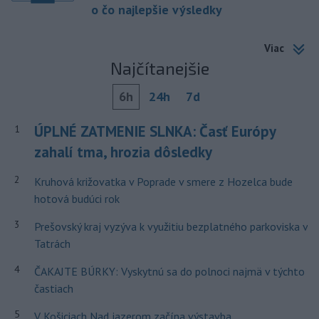
o čo najlepšie výsledky
Viac
Najčítanejšie
6h
24h
7d
ÚPLNÉ ZATMENIE SLNKA: Časť Európy
1
zahalí tma, hrozia dôsledky
2
Kruhová križovatka v Poprade v smere z Hozelca bude
hotová budúci rok
3
Prešovský kraj vyzýva k využitiu bezplatného parkoviska v
Tatrách
4
ČAKAJTE BÚRKY: Vyskytnú sa do polnoci najmä v týchto
častiach
5
V Košiciach Nad jazerom začína výstavba