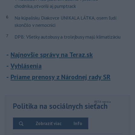
chodníka,otvorili aj pumptrack
6
Na kúpalisku Diakovce UNIKALA LÁTKA, osem ľudí
skončilo v nemocnici
7
DPB: Všetky autobusy a trolejbusy majú klimatizáciu
Najnovšie správy na Teraz.sk
Vyhlásenia
Priame prenosy z Národnej rady SR
Politika na sociálnych sieťach
Zobraziť viac
Info