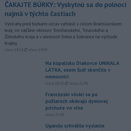
ČAKAJTE BÚRKY: Vyskytnú sa do polnoci
najmä v týchto častiach
Výstrahy pred búrkami ústav vyhlásil v celom Bratislavskom
kraji, vo väčšine okresov Trenčianskeho, Trnavského a
Žilinského kraja a v okresoch Snina a Sobrance na východe
krajiny.
aktualizované
včera 18:54
,
včera 19:09
Na kúpalisku Diakovce UNIKALA
LÁTKA, osem ľudí skončilo v
nemocnici
aktualizované
včera 18:23
,
včera 21:38
Francúzski vinári sa po
požiaroch obávajú dymovej
príchute vo víne
včera 21:44
Uganda schválila vyslanie