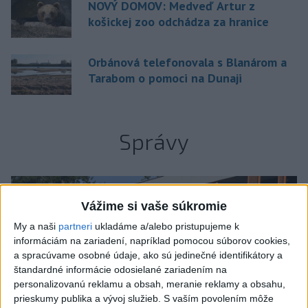
NOVÝ DOMOV: Medveď Artur z
košickej zoo odchádza za hranice
Orbánová telefonovala s Blanárom a
Tarabom o pomoci na Dunaji
Správy
Vážime si vaše súkromie
My a naši
partneri
ukladáme a/alebo pristupujeme k
informáciám na zariadení, napríklad pomocou súborov cookies,
a spracúvame osobné údaje, ako sú jedinečné identifikátory a
štandardné informácie odosielané zariadením na
personalizovanú reklamu a obsah, meranie reklamy a obsahu,
prieskumy publika a vývoj služieb.
S vaším povolením môže