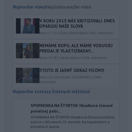
Najnovšie videá
Najsledovanejšie videá
V ROKU 2015 NÁS KRITIZOVALI. DNES
OPAKUJÚ NAŠE SLOVÁ
dnes 17:35
|
Šutaj Eštok Matúš
|
891
zobrazení
NEMÁME ROPU, ALE MÁME VODU‼️JEJ
PREDAJ JE VLASTIZRADA‼️...
dnes 17:05
|
Jakab Július
|
1306
zobrazení
‼️TOTO JE JASNÝ ODKAZ FICOVI‼️
dnes 16:20
|
Hnutie SLOVENSKO
|
5844
zobrazení
Najnovšie statusy štátnych inštitúcií
SPOMIENKA NA ŠTVRTOK Hliadková činnosť
poriečnej políc...
SPOMIENKA NA ŠTVRTOK Hliadková činnosť poriečnej
polície v 80 rokoch 20. storočia. Na kúpaliskách a
prírodných jazerá...