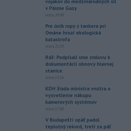
vojakov do medzinárodných síl
v Pásme Gazy
včera 20:49
Pre únik ropy z tankera pri
Ománe hrozí ekologická
katastrofa
včera 21:59
Ráž: Podpísali sme zmluvu k
dokumentácii obnovy hlavnej
stanice
včera 15:26
KDH žiada ministra vnútra o
vysvetlenie nákupu
kamerových systémov
včera 17:40
V Budapešti opäť padol
teplotný rekord, tretí za päť