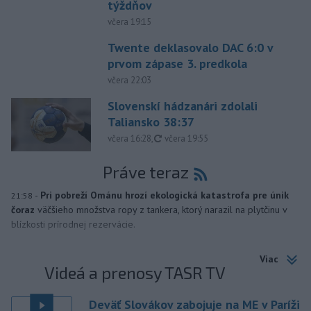
týždňov
včera 19:15
Twente deklasovalo DAC 6:0 v
prvom zápase 3. predkola
včera 22:03
Slovenskí hádzanári zdolali
Taliansko 38:37
aktualizované
včera 16:28
,
včera 19:55
Práve teraz
-
Pri pobreží Ománu hrozí ekologická katastrofa pre únik
21:58
čoraz
väčšieho množstva ropy z tankera, ktorý narazil na plytčinu v
blízkosti prírodnej rezervácie.
Viac
Videá a prenosy TASR TV
Deväť Slovákov zabojuje na ME v Paríži