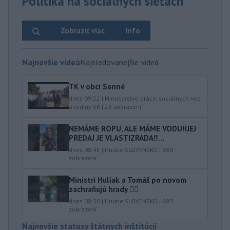
Politika na sociálnych sieťach
Zobraziť viac
Info
Najnovšie videá
Najsledovanejšie videá
TK v obci Senné
dnes 09:22
|
Ministerstvo práce, sociálnych vecí
a rodiny SR
|
23
zobrazení
NEMÁME ROPU, ALE MÁME VODU‼️JEJ
PREDAJ JE VLASTIZRADA‼️...
dnes 08:45
|
Hnutie SLOVENSKO
|
380
zobrazení
Ministri Huliak a Tomáš po novom
zachraňujú hrady 🤦‍♂️
dnes 08:30
|
Hnutie SLOVENSKO
|
683
zobrazení
Najnovšie statusy štátnych inštitúcií