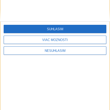
SÚHLASÍM
VIAC MOŽNOSTÍ
....
NESÚHLASÍM