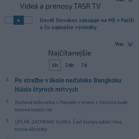
Videá a prenosy TASR TV
Deväť Slovákov zabojuje na ME v Paríži
o čo najlepšie výsledky
Viac
Najčítanejšie
6h
24h
7d
Po streľbe v škole neďaleko Bangkoku
1
hlásia štyroch mŕtvych
2
Kruhová križovatka v Poprade v smere z Hozelca bude
hotová budúci rok
3
ÚPLNÉ ZATMENIE SLNKA: Časť Európy zahalí tma,
hrozia dôsledky