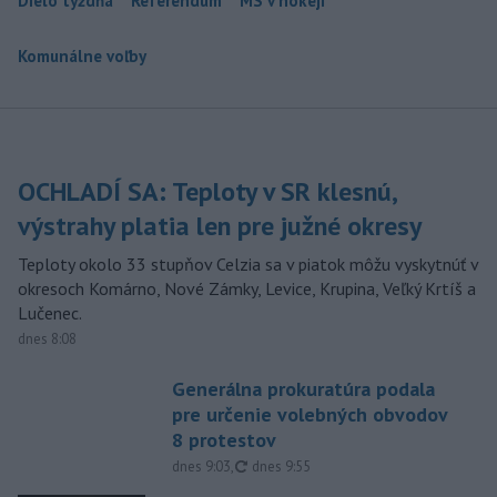
Dielo týždňa
Referendum
MS v hokeji
Komunálne voľby
OCHLADÍ SA: Teploty v SR klesnú,
výstrahy platia len pre južné okresy
Teploty okolo 33 stupňov Celzia sa v piatok môžu vyskytnúť v
okresoch Komárno, Nové Zámky, Levice, Krupina, Veľký Krtíš a
Lučenec.
dnes 8:08
Generálna prokuratúra podala
pre určenie volebných obvodov
8 protestov
aktualizované
dnes 9:03
,
dnes 9:55