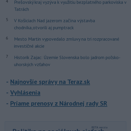
4
Prešovský kraj vyzýva k využitiu bezplatného parkoviska v
Tatrách
5
V Košiciach Nad jazerom začína výstavba
chodníka,otvorili aj pumptrack
6
Mesto Martin vypovedalo zmluvy na tri rozpracované
investičné akcie
7
Historik Zajac: Územie Slovenska bolo jadrom poľsko-
uhorských vzťahov
Najnovšie správy na Teraz.sk
Vyhlásenia
Priame prenosy z Národnej rady SR