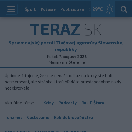
29
°C
Index
Šport
Počasie
Publicistika
Slovensko
Zahranič
TERAZ
.SK
Spravodajský portál Tlačovej agentúry Slovenskej
republiky
Piatok
7. august 2026
Meniny má
Štefánia
Úprimne ľutujeme, že sme nenašli odkaz na ktorý ste boli
nasmerovaní, ale stránka ktorú hľadáte pravdepodobne nikdy
neexistovala
Aktuálne témy:
Kvízy
Podcasty
Rok Ľ.Štúra
Turizmus
Cestovanie
Rok dobrovoľníctva