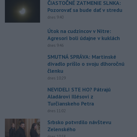
ČIASTOČNÉ ZATMENIE SLNKA:
Pozorovať sa bude dať v stredu
dnes 9:40
Útok na cudzincov v Nitre:
Agresori boli údajne v kuklách
dnes 9:46
SMUTNÁ SPRÁVA: Martinské
divadlo prišlo o svoju dlhoročnú
členku
dnes 10:29
NEVIDELI STE HO? Pátrajú
Aladárovi Illésovi z
Turčianskeho Petra
dnes 11:02
Srbsko potvrdilo návštevu
Zelenského
dnes 10:58