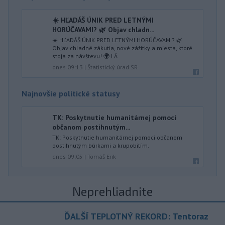
☀️ HĽADÁŠ ÚNIK PRED LETNÝMI
HORÚČAVAMI? 🌿 Objav chladn...
☀️ HĽADÁŠ ÚNIK PRED LETNÝMI HORÚČAVAMI? 🌿
Objav chladné zákutia, nové zážitky a miesta, ktoré
stoja za návštevu! 🌍 LÁ...
dnes 09:13
|
Štatistický úrad SR
Najnovšie politické statusy
TK: Poskytnutie humanitárnej pomoci
občanom postihnutým...
TK: Poskytnutie humanitárnej pomoci občanom
postihnutým búrkami a krupobitím.
dnes 09:05
|
Tomáš Erik
Neprehliadnite
ĎALŠÍ TEPLOTNÝ REKORD: Tentoraz