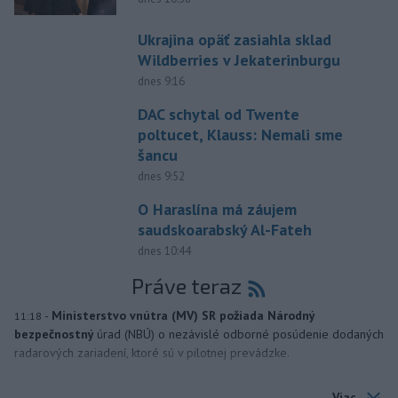
Ukrajina opäť zasiahla sklad
Wildberries v Jekaterinburgu
dnes 9:16
DAC schytal od Twente
poltucet, Klauss: Nemali sme
šancu
dnes 9:52
O Haraslína má záujem
saudskoarabský Al-Fateh
dnes 10:44
Práve teraz
-
Ministerstvo vnútra (MV) SR požiada Národný
11:18
bezpečnostný
úrad (NBÚ) o nezávislé odborné posúdenie dodaných
radarových zariadení, ktoré sú v pilotnej prevádzke.
Viac