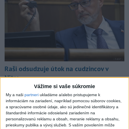
Raši odsudzuje útok na cudzincov v
Nitre
Vážime si vaše súkromie
Verí, že polícia páchateľov nájde a za tento čin ponesú
následky.
My a naši
partneri
ukladáme a/alebo pristupujeme k
dnes 8:41
informáciám na zariadení, napríklad pomocou súborov cookies,
a spracúvame osobné údaje, ako sú jedinečné identifikátory a
Slovensko
štandardné informácie odosielané zariadením na
personalizovanú reklamu a obsah, meranie reklamy a obsahu,
prieskumy publika a vývoj služieb.
S vaším povolením môže
NKÚ: Časť dotácií schválili VÚC bez