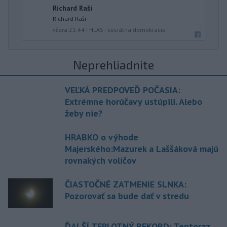
Richard Raši
Richard Raši
včera 21:44
|
HLAS - sociálna demokracia
Neprehliadnite
VEĽKÁ PREDPOVEĎ POČASIA:
Extrémne horúčavy ustúpili. Alebo
žeby nie?
HRABKO o výhode
Majerského:Mazurek a Laššáková majú
rovnakých voličov
ČIASTOČNÉ ZATMENIE SLNKA:
Pozorovať sa bude dať v stredu
ĎALŠÍ TEPLOTNÝ REKORD: Tentoraz