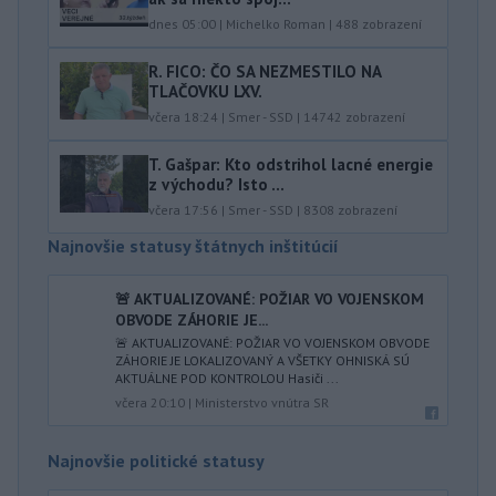
dnes 05:00
|
Michelko Roman
|
488
zobrazení
R. FICO: ČO SA NEZMESTILO NA
TLAČOVKU LXV.
včera 18:24
|
Smer - SSD
|
14742
zobrazení
T. Gašpar: Kto odstrihol lacné energie
z východu? Isto ...
včera 17:56
|
Smer - SSD
|
8308
zobrazení
Najnovšie statusy štátnych inštitúcií
🚨 AKTUALIZOVANÉ: POŽIAR VO VOJENSKOM
OBVODE ZÁHORIE JE...
🚨 AKTUALIZOVANÉ: POŽIAR VO VOJENSKOM OBVODE
ZÁHORIE JE LOKALIZOVANÝ A VŠETKY OHNISKÁ SÚ
AKTUÁLNE POD KONTROLOU Hasiči ...
včera 20:10
|
Ministerstvo vnútra SR
Najnovšie politické statusy