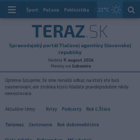
22
°C
Index
Šport
Počasie
Publicistika
Slovensko
Zahranič
TERAZ
.SK
Spravodajský portál Tlačovej agentúry Slovenskej
republiky
Nedela
9. august 2026
Meniny má
Ľubomíra
Úprimne ľutujeme, že sme nenašli odkaz na ktorý ste boli
nasmerovaní, ale stránka ktorú hľadáte pravdepodobne nikdy
neexistovala
Aktuálne témy:
Kvízy
Podcasty
Rok Ľ.Štúra
Turizmus
Cestovanie
Rok dobrovoľníctva