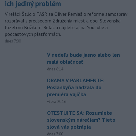
ich jediný problém
V relácii Štúdio TASR sa Oliver Remiaš o reforme samospráv
rozprával s predsedom Združenia miest a obcí Slovenska
Jozefom Božikom. Reláciu nájdete aj na YouTube a
podcastových platformách.
dnes 7:00
V nedeľu bude jasno alebo len
malá oblačnosť
dnes 6:14
DRÁMA V PARLAMENTE:
Poslankyňa hádzala do
premiéra vajíčka
včera 20:16
OTESTUJTE SA: Rozumiete
slovenským nárečiam? Tieto
slová vás potrápia
dnes 7:00