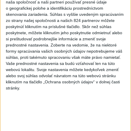
Festival Lovestream 2026 pokračuje,
naša spoločnosť a naši partneri používať presné údaje
o geografickej polohe a identifikáciu prostredníctvom
druhý deň zakončil Robbie Williams
skenovania zariadenia. Súhlas s vyššie uvedeným spracúvaním
Program druhého dňa rozbiehala dvojica dídžejov Skiy a
zo strany našej spoločnosti a našich 824 partnerov môžete
poskytnúť kliknutím na príslušné tlačidlo. Skôr než súhlas
Mairee.
poskytnete, môžete kliknutím jeho poskytnutie odmietnuť alebo
dnes 7:27
si preštudovať podrobnejšie informácie a zmeniť svoje
prednostné nastavenia.
Zoberte na vedomie, že na niektoré
Slovensko
formy spracúvania vašich osobných údajov nepotrebujeme váš
súhlas, proti takémuto spracovaniu však máte právo namietať.
Fico: Suchá musia viesť k
Vaše prednostné nastavenia sa budú vzťahovať len na túto
razantnejšej ochrane vody na
webovú lokalitu. Svoje nastavenia môžete kedykoľvek zmeniť
Slovensku
alebo svoj súhlas odvolať návratom na túto webovú stránku
včera 21:39
kliknutím na tlačidlo „Ochrana osobných údajov“ v dolnej časti
stránky.
Polícia vyzýva mladých, aby boli opatrní s požívaním
alkoholu
MZVEZ: V Nemecku zavedú zákaz konzumácie alkoholu na
staniciach
POZOR NA HARÚČAVY: SHMÚ vydalo výstrahy prvého