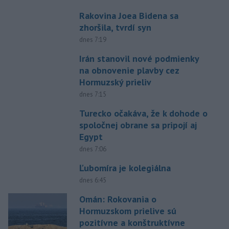
Rakovina Joea Bidena sa
zhoršila, tvrdí syn
dnes 7:19
Irán stanovil nové podmienky
na obnovenie plavby cez
Hormuzský prieliv
dnes 7:15
Turecko očakáva, že k dohode o
spoločnej obrane sa pripojí aj
Egypt
dnes 7:06
Ľubomíra je kolegiálna
dnes 6:45
Omán: Rokovania o
Hormuzskom prielive sú
pozitívne a konštruktívne