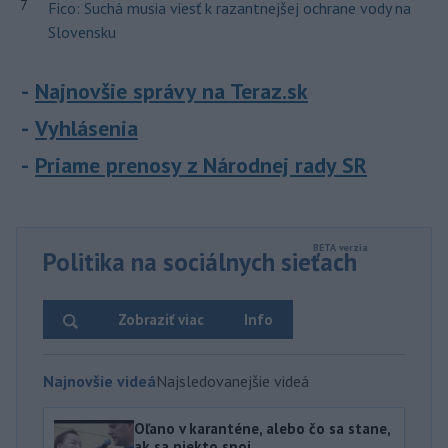
7
Fico: Suchá musia viesť k razantnejšej ochrane vody na
Slovensku
Najnovšie správy na Teraz.sk
Vyhlásenia
Priame prenosy z Národnej rady SR
Politika na sociálnych sieťach
Zobraziť viac
Info
Najnovšie videá
Najsledovanejšie videá
Oľano v karanténe, alebo čo sa stane,
ak sa niekto spoj...