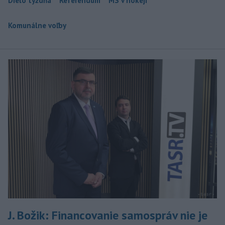
Dielo týždňa
Referendum
MS v hokeji
Komunálne voľby
J. Božik: Financovanie samospráv nie je