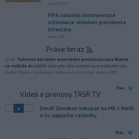
včera 19:24
FIFA odsúdila kontroverzné
informácie ohľadom prezidenta
Infantina
dnes 7:10
Práve teraz
-
Rakovina bývalého amerického prezidenta Joea Bidena
07:18
sa rozšírila do
ďalších častí jeho tela, uviedol ex-prezidentov syn
Hunter Biden v nedávnom rozhovore pre britskú stanicu BBC.
Viac
Videá a prenosy TASR TV
Deväť Slovákov zabojuje na ME v Paríži
o čo najlepšie výsledky
Viac