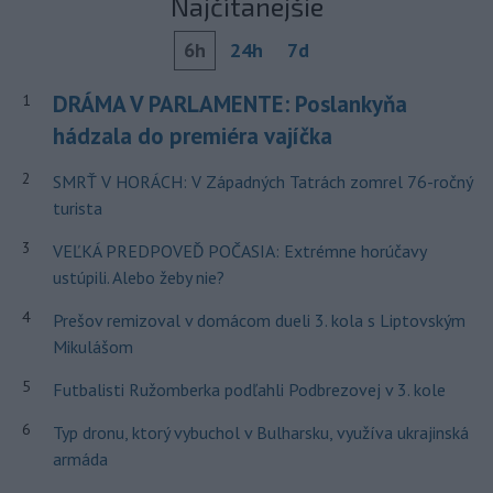
Najčítanejšie
6h
24h
7d
DRÁMA V PARLAMENTE: Poslankyňa
1
hádzala do premiéra vajíčka
2
SMRŤ V HORÁCH: V Západných Tatrách zomrel 76-ročný
turista
3
VEĽKÁ PREDPOVEĎ POČASIA: Extrémne horúčavy
ustúpili. Alebo žeby nie?
4
Prešov remizoval v domácom dueli 3. kola s Liptovským
Mikulášom
5
Futbalisti Ružomberka podľahli Podbrezovej v 3. kole
6
Typ dronu, ktorý vybuchol v Bulharsku, využíva ukrajinská
armáda