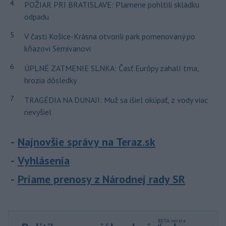
4
POŽIAR PRI BRATISLAVE: Plamene pohltili skládku
odpadu
5
V časti Košice-Krásna otvorili park pomenovaný po
kňazovi Semivanovi
6
ÚPLNÉ ZATMENIE SLNKA: Časť Európy zahalí tma,
hrozia dôsledky
7
TRAGÉDIA NA DUNAJI: Muž sa išiel okúpať, z vody viac
nevyšiel
Najnovšie správy na Teraz.sk
Vyhlásenia
Priame prenosy z Národnej rady SR