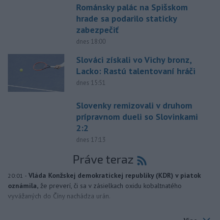
Románsky palác na Spišskom
hrade sa podarilo staticky
zabezpečiť
dnes 18:00
Slováci získali vo Vichy bronz,
Lacko: Rastú talentovaní hráči
dnes 15:51
Slovenky remizovali v druhom
prípravnom dueli so Slovinkami
2:2
dnes 17:13
Práve teraz
-
Vláda Konžskej demokratickej republiky (KDR) v piatok
20:01
oznámila,
že preverí, či sa v zásielkach oxidu kobaltnatého
vyvážaných do Číny nachádza urán.