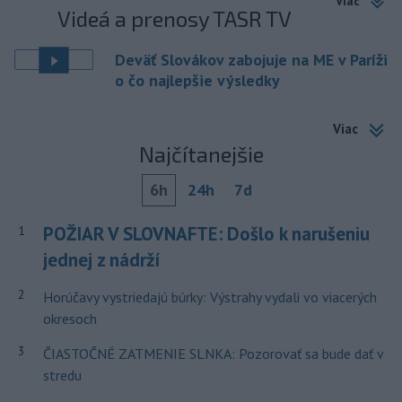
Viac
Videá a prenosy TASR TV
Deväť Slovákov zabojuje na ME v Paríži
o čo najlepšie výsledky
Viac
Najčítanejšie
6h
24h
7d
POŽIAR V SLOVNAFTE: Došlo k narušeniu
1
jednej z nádrží
2
Horúčavy vystriedajú búrky: Výstrahy vydali vo viacerých
okresoch
3
ČIASTOČNÉ ZATMENIE SLNKA: Pozorovať sa bude dať v
stredu