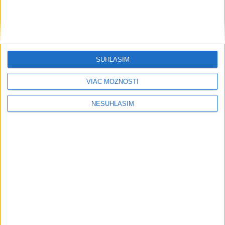
SÚHLASÍM
VIAC MOŽNOSTÍ
NESÚHLASÍM
....