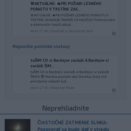
🚨AKTUÁLNE: 🔥PRI POŽIARI LESNÉHO
PORASTU V TRSTÍNE ZAS...
🚨AKTUÁLNE: 🔥PRI POŽIARI LESNÉHO PORASTU V
TRSTÍNE ZASAHUJE TAKMER 50 HASIČOV Profesionálni
a dobrovoľní hasiči aktuá...
dnes 17:45
|
Hasičský a záchranný zbor
Najnovšie politické statusy
tuŠIM CO si Bardejov zaslúži. A Bardejov si
zaslúži ŠIM...
tuŠIM CO si Bardejov zaslúži. A Bardejov si zaslúži
ŠIMCA 😎 Mareka poznám ako človeka, ktorý má
prirodzený rešpekt ľud...
dnes 17:45
|
Majerský Milan
Neprehliadnite
ČIASTOČNÉ ZATMENIE SLNKA:
Pozorovať sa bude dať v stredu