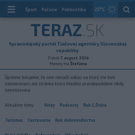
25
°C
Index
Šport
Počasie
Publicistika
Slovensko
Zahranič
TERAZ
.SK
Spravodajský portál Tlačovej agentúry Slovenskej
republiky
Piatok
7. august 2026
Meniny má
Štefánia
Úprimne ľutujeme, že sme nenašli odkaz na ktorý ste boli
nasmerovaní, ale stránka ktorú hľadáte pravdepodobne nikdy
neexistovala
Aktuálne témy:
Kvízy
Podcasty
Rok Ľ.Štúra
Turizmus
Cestovanie
Rok dobrovoľníctva