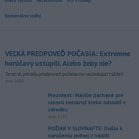
Dielo týždňa
Referendum
MS v hokeji
Komunálne voľby
VEĽKÁ PREDPOVEĎ POČASIA: Extrémne
horúčavy ustúpili. Alebo žeby nie?
Teraz.sk prináša predpoveď počasia na nasledujúci týždeň.
dnes 16:00
Prezident: Násilie páchané pre
rasovú nenávisť treba odsúdiť v
zárodku
dnes 12:33
POŽIAR V SLOVNAFTE: Došlo k
narušeniu jednej z nádrží