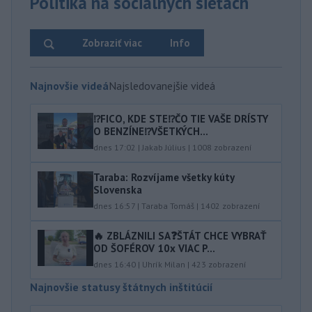
Politika na sociálnych sieťach
Zobraziť viac
Info
Najnovšie videá
Najsledovanejšie videá
⁉️FICO, KDE STE⁉️ČO TIE VAŠE DRÍSTY
O BENZÍNE⁉️VŠETKÝCH...
dnes 17:02
|
Jakab Július
|
1008
zobrazení
Taraba: Rozvíjame všetky kúty
Slovenska
dnes 16:57
|
Taraba Tomáš
|
1402
zobrazení
🔥 ZBLÁZNILI SA❓️ŠTÁT CHCE VYBRAŤ
OD ŠOFÉROV 10x VIAC P...
dnes 16:40
|
Uhrík Milan
|
423
zobrazení
Najnovšie statusy štátnych inštitúcií