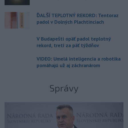
ĎALŠÍ TEPLOTNÝ REKORD: Tentoraz
padol v Dolných Plachtinciach
V Budapešti opäť padol teplotný
rekord, tretí za päť týždňov
VIDEO: Umelá inteligencia a robotika
pomáhajú už aj záchranárom
Správy