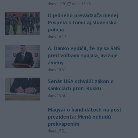
aktualizované
dnes 14:20
,
dnes 15:46
O jedného prevádzača menej:
Prispela k tomu aj slovenská
polícia
dnes 16:14
A. Danko vylúčil, že by sa SNS
pred voľbami spájala, avizuje
zmeny
dnes 18:51
Senát USA schválil zákon o
sankciách proti Rusku
dnes 19:50
Magyar o kandidátoch na post
prezidenta: Mená nebudú
prekvapením
dnes 17:31