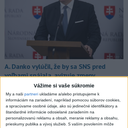
A. Danko vylúčil, že by sa SNS pred
voľbami spájala, avizuje zmeny
Vyhlásil, že už nebude niesť zodpovednosť za „zbabrané
Vážime si vaše súkromie
zonácie, odposluchy ani za iné veci, s ktorými SNS nemá nič
My a naši
partneri
ukladáme a/alebo pristupujeme k
spoločné“.
informáciám na zariadení, napríklad pomocou súborov cookies,
dnes 18:51
a spracúvame osobné údaje, ako sú jedinečné identifikátory a
štandardné informácie odosielané zariadením na
Slovensko
personalizovanú reklamu a obsah, meranie reklamy a obsahu,
prieskumy publika a vývoj služieb.
S vaším povolením môže