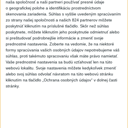
KDH od polície očakáva rýchle
naša spoločnosť a naši partneri používať presné údaje
vyšetrenie útoku na cudzincov v
o geografickej polohe a identifikáciu prostredníctvom
Nitre
skenovania zariadenia. Súhlas s vyššie uvedeným spracúvaním
zo strany našej spoločnosti a našich 824 partnerov môžete
dnes 18:06
poskytnúť kliknutím na príslušné tlačidlo. Skôr než súhlas
poskytnete, môžete kliknutím jeho poskytnutie odmietnuť alebo
Rezort školstva pomôže samosprávam s určovaním
si preštudovať podrobnejšie informácie a zmeniť svoje
školských obvodov
prednostné nastavenia.
Zoberte na vedomie, že na niektoré
formy spracúvania vašich osobných údajov nepotrebujeme váš
O jedného prevádzača menej: Prispela k tomu aj slovenská
súhlas, proti takémuto spracovaniu však máte právo namietať.
polícia
Vaše prednostné nastavenia sa budú vzťahovať len na túto
webovú lokalitu. Svoje nastavenia môžete kedykoľvek zmeniť
POŽIAR V SLOVNAFTE: Došlo k narušeniu jednej z nádrží
alebo svoj súhlas odvolať návratom na túto webovú stránku
kliknutím na tlačidlo „Ochrana osobných údajov“ v dolnej časti
stránky.
Zahraničie
KDR prešetrí správy o prítomnosti
uránu v zásielkach kobaltu pre Čínu
dnes 20:06