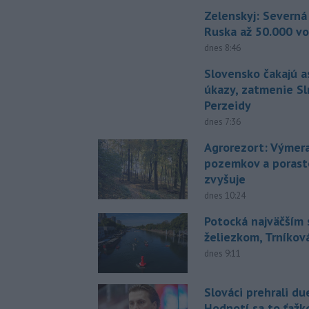
Zelenskyj: Severná
Ruska až 50.000 vo
dnes 8:46
Slovensko čakajú 
úkazy, zatmenie Sl
Perzeidy
dnes 7:36
Agrorezort: Výmer
pozemkov a porast
zvyšuje
dnes 10:24
Potocká najväčším
želiezkom, Trníková
dnes 9:11
Slováci prehrali du
Hodnotí sa to ťažk