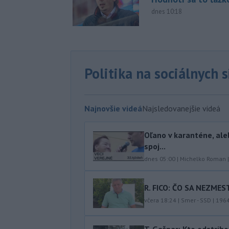
dnes 10:18
Politika na sociálnych 
Najnovšie videá
Najsledovanejšie videá
Oľano v karanténe, ale
spoj...
dnes 05:00
|
Michelko Roman
R. FICO: ČO SA NEZMES
včera 18:24
|
Smer - SSD
|
196
T. Gašpar: Kto odstrih