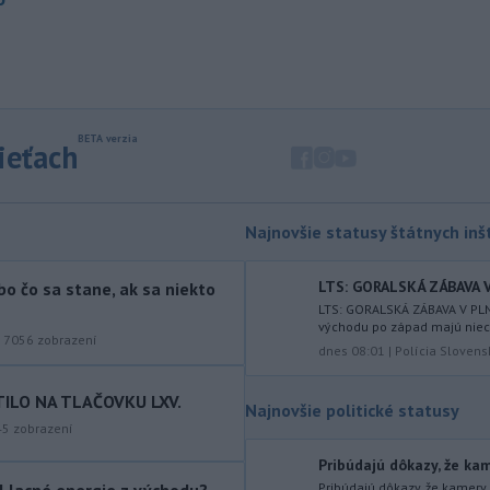
závisieť od ICE.
-
Najmenej 21 ľudí zahynulo
07:29
po zrážke dvoch
autobusov na juhu
Nigeru. TASR o tom píše podľa správy
agentúry AFP.
sieťach
-
Rakovina bývalého
07:18
amerického prezidenta Joea Bidena
sa rozšírila do
ďalších častí jeho tela,
Najnovšie statusy štátnych inšt
uviedol ex-prezidentov syn Hunter
Biden v nedávnom rozhovore pre
britskú stanicu BBC.
LTS: GORALSKÁ ZÁBAVA 
bo čo sa stane, ak sa niekto
LTS: GORALSKÁ ZÁBAVA V PL
-
Irán stanovil nové
07:13
východu po západ majú niec
podmienky na obnovenie plavby cez
|
7056
zobrazení
dnes 08:01
|
Polícia Slovens
Hormuzský prieliv
vrátane
požiadavky, aby Spojené štáty už nikdy
TILO NA TLAČOVKU LXV.
neohrozovali Islamskú republiku.
Najnovšie politické statusy
45
zobrazení
-
Turecký minister
07:03
Pribúdajú dôkazy, že kam
zahraničných vecí Hakan Fidan v
ol lacné energie z východu?
Pribúdajú dôkazy, že kamery 