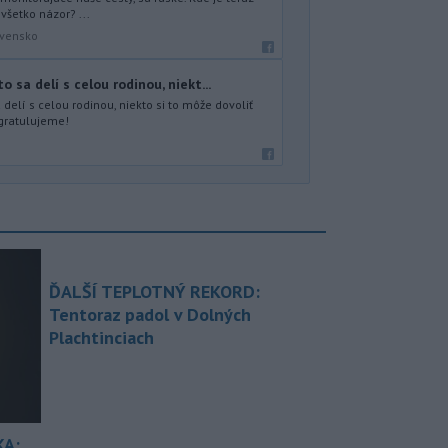
 všetko názor? ...
ovensko
 sa delí s celou rodinou, niekt...
delí s celou rodinou, niekto si to môže dovoliť
, gratulujeme!
ĎALŠÍ TEPLOTNÝ REKORD:
Tentoraz padol v Dolných
Plachtinciach
KA: