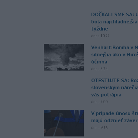
DOČKALI SME SA: U
bola najchladnejši
týždne
dnes 10:27
Venhart:Bomba v N
silnejšia ako v Hir
účinná
dnes 8:24
OTESTUJTE SA: Ro
slovenským náreči
vás potrápia
dnes 7:00
V prípade únosu š
majú odznieť záver
dnes 9:36