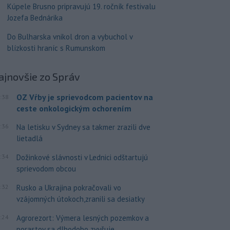
Kúpele Brusno pripravujú 19. ročník festivalu
Jozefa Bednárika
Do Bulharska vnikol dron a vybuchol v
blízkosti hraníc s Rumunskom
ajnovšie
zo Správ
OZ Vŕby je sprievodcom pacientov na
:38
ceste onkologickým ochorením
:36
Na letisku v Sydney sa takmer zrazili dve
lietadlá
:34
Dožinkové slávnosti v Lednici odštartujú
sprievodom obcou
:32
Rusko a Ukrajina pokračovali vo
vzájomných útokoch,zranili sa desiatky
:24
Agrorezort: Výmera lesných pozemkov a
porastov sa dlhodobo zvyšuje