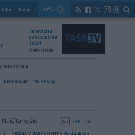
28
°C
 Odber
Knihy
Útulkovo
Magazín
News Now
Archív
TASR
Televízna
publicistika
TASR
ky
Všetky relácie
y neexistovala
Referendum
MS v hokeji
Najčítanejšie
6h
24h
7d
DRÁMA V PARLAMENTE: Poslankyňa
1