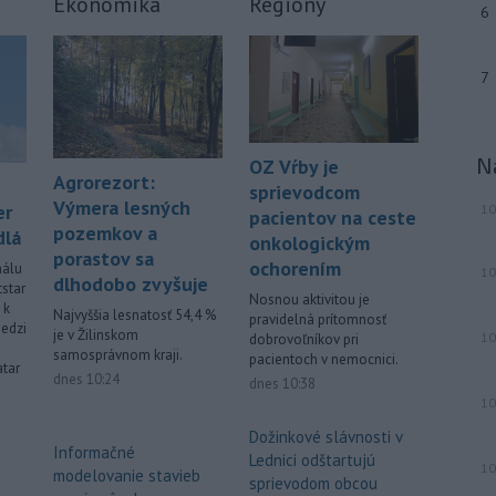
Ekonomika
Regióny
vajíčka.
6
-
V Západných Tatrách na
20:02
turistickom chodníku nad
7
Ťatliakovou
chatou smerom k
Roháčskym plesám zomrel v sobotu
76-ročný slovenský turista.
N
OZ Vŕby je
-
Výstrahy prvého stupňa pred
Agrorezort:
19:26
sprievodcom
vysokými teplotami platia na
Výmera lesných
er
10
pacientov na ceste
západe
aj v nedeľu (9. 8.). Teplota
pozemkov a
dlá
onkologickým
tam môže miestami dosiahnuť 33
porastov sa
ochorením
nálu
stupňov Celzia.
10
dlhodobo zvyšuje
tstar
Nosnou aktivitou je
 k
Viac >
Najvyššia lesnatosť 54,4 %
pravidelná prítomnosť
edzi
je v Žilinskom
10
dobrovoľníkov pri
samosprávnom kraji.
pacientoch v nemocnici.
atar
dnes 10:24
dnes 10:38
10
Dožinkové slávnosti v
Informačné
Lednici odštartujú
10
modelovanie stavieb
sprievodom obcou