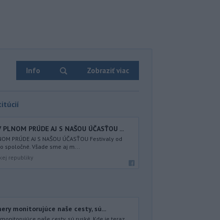
Info
Zobraziť viac
itúcií
V PLNOM PRÚDE AJ S NAŠOU ÚČASŤOU ...
NOM PRÚDE AJ S NAŠOU ÚČASŤOU Festivaly od
o spoločné. Všade sme aj m...
kej republiky
ery monitorujúce naše cesty, sú...
monitorujúce naše cesty, sú ruské. Kde je teraz