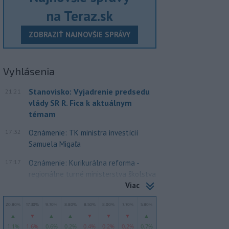
na Teraz.sk
ZOBRAZIŤ NAJNOVŠIE SPRÁVY
Vyhlásenia
Stanovisko: Vyjadrenie predsedu
21:21
vlády SR R. Fica k aktuálnym
témam
17:32
Oznámenie: TK ministra investícií
Samuela Migaľa
17:17
Oznámenie: Kurikurálna reforma -
regionálne turné ministerstva školstva
Viac