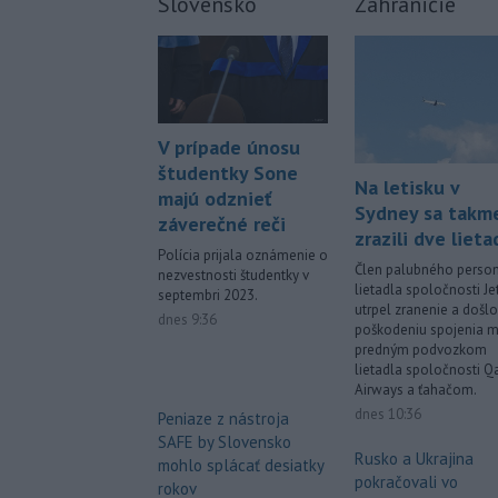
Slovensko
Zahraničie
V prípade únosu
študentky Sone
Na letisku v
majú odznieť
Sydney sa takm
záverečné reči
zrazili dve lieta
Polícia prijala oznámenie o
Člen palubného perso
nezvestnosti študentky v
lietadla spoločnosti Je
septembri 2023.
utrpel zranenie a došlo
dnes 9:36
poškodeniu spojenia m
predným podvozkom
lietadla spoločnosti Q
Airways a ťahačom.
dnes 10:36
Peniaze z nástroja
SAFE by Slovensko
Rusko a Ukrajina
mohlo splácať desiatky
pokračovali vo
rokov