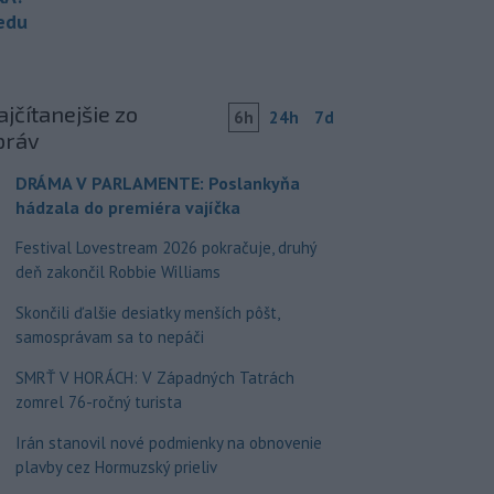
redu
jčítanejšie zo
6h
24h
7d
práv
DRÁMA V PARLAMENTE: Poslankyňa
hádzala do premiéra vajíčka
Festival Lovestream 2026 pokračuje, druhý
deň zakončil Robbie Williams
Skončili ďalšie desiatky menších pôšt,
samosprávam sa to nepáči
SMRŤ V HORÁCH: V Západných Tatrách
zomrel 76-ročný turista
Irán stanovil nové podmienky na obnovenie
plavby cez Hormuzský prieliv