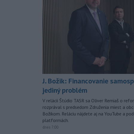
J. Božik: Financovanie samospr
jediný problém
V relácii Štúdio TASR sa Oliver Remiaš o ref
rozprával s predsedom Združenia miest a ob
Božikom. Reláciu nájdete aj na YouTube a po
platformách.
dnes 7:00