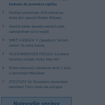
hádzala do premiéra vajíčka
2
Festival Lovestream 2026 pokračuje,
druhý deň zakončil Robbie Williams
3
Skončili ďalšie desiatky menších pôšt,
samosprávam sa to nepáči
4
SMRŤ V HORÁCH: V Západných Tatrách
zomrel 76-ročný turista
5
VEĽKÁ PREDPOVEĎ POČASIA: Extrémne
horúčavy ustúpili. Alebo žeby nie?
6
Prešov remizoval v domácom dueli 3. kola
s Liptovským Mikulášom
7
OTESTUJTE SA: Rozumiete slovenským
nárečiam? Tieto slová vás potrápia
Najnovšie správy