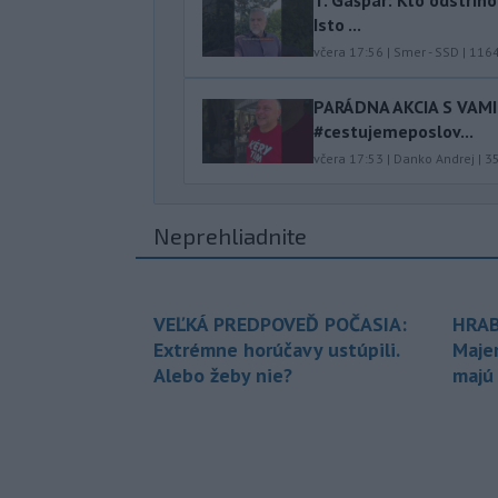
Isto ...
včera 17:56
|
Smer - SSD
|
116
PARÁDNA AKCIA S VAM
#cestujemeposlov...
včera 17:53
|
Danko Andrej
|
3
Neprehliadnite
VEĽKÁ PREDPOVEĎ POČASIA:
HRAB
Extrémne horúčavy ustúpili.
Maje
Alebo žeby nie?
majú