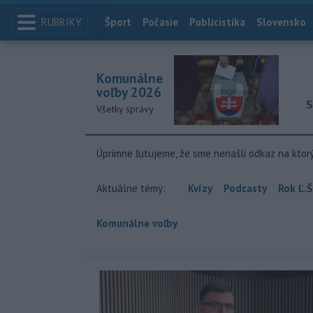
RUBRIKY
Index
Šport
Počasie
Publicistika
Slovensko
Komunálne
voľby 2026
S
Všetky správy
Úprimne ľutujeme, že sme nenašli odkaz na ktor
Aktuálne témy:
Kvízy
Podcasty
Rok Ľ.Š
Komunálne voľby