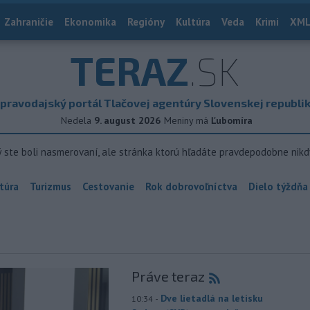
Zahraničie
Ekonomika
Regióny
Kultúra
Veda
Krimi
XML
TERAZ
.SK
pravodajský portál Tlačovej agentúry Slovenskej republi
Nedela
9. august 2026
Meniny má
Ľubomíra
ý ste boli nasmerovaní, ale stránka ktorú hľadáte pravdepodobne nikd
túra
Turizmus
Cestovanie
Rok dobrovoľníctva
Dielo týždňa
Práve teraz
-
Dve lietadlá na letisku
10:34