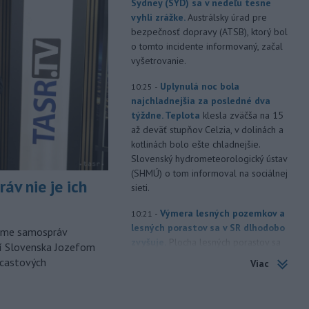
Sydney (SYD) sa v nedeľu tesne
vyhli zrážke.
Austrálsky úrad pre
bezpečnosť dopravy (ATSB), ktorý bol
o tomto incidente informovaný, začal
vyšetrovanie.
-
Uplynulá noc bola
10:25
najchladnejšia za posledné dva
týždne. Teplota
klesla zväčša na 15
až deväť stupňov Celzia, v dolinách a
kotlinách bolo ešte chladnejšie.
Slovenský hydrometeorologický ústav
(SHMÚ) o tom informoval na sociálnej
áv nie je ich
sieti.
-
Výmera lesných pozemkov a
10:21
lesných porastov sa v SR dlhodobo
orme samospráv
zvyšuje.
Plocha lesných porastov sa
cí Slovenska Jozefom
od roku 1990 priemerne ročne
dcastových
Viac
zvýšila o 1060 hektárov (ha). Vyplýva
to z tzv. zelenej správy o lesnom
hospodárstve v Slovenskej republike