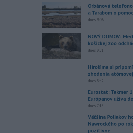
Orbánová telefono
a Tarabom o pomoc
dnes 9:06
NOVÝ DOMOV: Medv
košickej zoo odchá
dnes 9:51
Hirošima si pripomí
zhodenia atómove
dnes 8:42
Eurostat: Takmer 1
Európanov užíva d
dnes 7:18
Väčšina Poliakov h
Nawrockého po rok
pozitívne