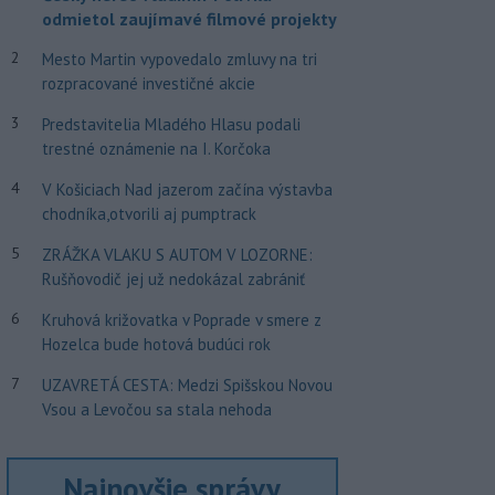
odmietol zaujímavé filmové projekty
2
Mesto Martin vypovedalo zmluvy na tri
rozpracované investičné akcie
3
Predstavitelia Mladého Hlasu podali
trestné oznámenie na I. Korčoka
4
V Košiciach Nad jazerom začína výstavba
chodníka,otvorili aj pumptrack
5
ZRÁŽKA VLAKU S AUTOM V LOZORNE:
Rušňovodič jej už nedokázal zabrániť
6
Kruhová križovatka v Poprade v smere z
Hozelca bude hotová budúci rok
7
UZAVRETÁ CESTA: Medzi Spišskou Novou
Vsou a Levočou sa stala nehoda
Najnovšie správy