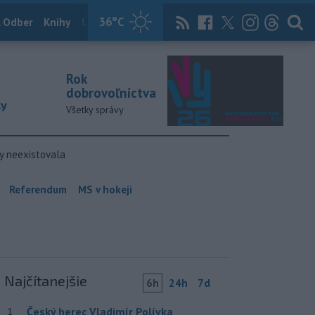
36
°C
 Odber
Knihy
Útulkovo
Magazín
News Now
Archív
TASR
Rok
dobrovoľníctva
ky
Všetky správy
y neexistovala
Referendum
MS v hokeji
Najčítanejšie
6h
24h
7d
Český herec Vladimír Polívka
1