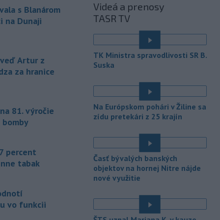
únie (EÚ) denne užívalo tabak a s ním
Videá a prenosy
vala s Blanárom
súvisiace výrobky.
TASR TV
i na Dunaji
-
Vedenie Medzinárodnej
06:47
futbalovej federácie (FIFA) sa
ospravedlnilo v
súvislosti s
TK Ministra spravodlivosti SR B.
eď Artur z
kontroverzným plánom predať
Suska
dza za hranice
podiely na budúcich ziskoch z
majstrovstiev sveta súkromným
investorom. Na stretnutí v Rabate
členovia FIFA plne podporili
Na Európskom pohári v Žiline sa
na 81. výročie
prezidenta Gianniho Infantina.
zídu pretekári z 25 krajín
j bomby
-
Americký štát Nové Mexiko v
06:06
stredu zažaloval ministerstvo
7 percent
spravodlivosti USA a povereného
Časť bývalých banských
ministra Todda Blanchea. Tvrdí, že
enne tabak
objektov na hornej Nitre nájde
federálne úrady mu bránia vo
nové využitie
vyšetrovaní sexuálnych trestných činov
odnotí
odsúdeného sexuálneho delikventa
Jeffreyho Epsteina.
u vo funkcii
ŠTS uznal Mariana K. v kauze