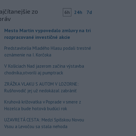
jčítanejšie zo
6h
24h
7d
práv
Mesto Martin vypovedalo zmluvy na tri
rozpracované investičné akcie
Predstavitelia Mladého Hlasu podali trestné
oznámenie na I. Korčoka
V Košiciach Nad jazerom začína výstavba
chodníka,otvorili aj pumptrack
ZRÁŽKA VLAKU S AUTOM V LOZORNE:
Rušňovodič jej už nedokázal zabrániť
Kruhová križovatka v Poprade v smere z
Hozelca bude hotová budúci rok
UZAVRETÁ CESTA: Medzi Spišskou Novou
Vsou a Levočou sa stala nehoda