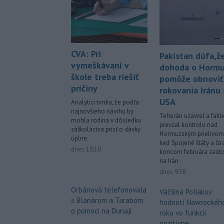
CVA: Pri
Pakistan dúfa,ž
vymeškávaní v
dohoda o Horm
škole treba riešiť
pomôže obnoviť
príčiny
rokovania Iránu 
USA
Analytici tvrdia, že podľa
najnovšieho návrhu by
Teherán uzavrel a fakti
mohla rodina v dôsledku
prevzal kontrolu nad
záškoláctva prísť o dávky
Hormuzským prielivom
úplne.
keď Spojené štáty a Izr
dnes 10:10
koncom februára zaúto
na Irán.
dnes 9:58
Orbánová telefonovala
Väčšina Poliakov
s Blanárom a Tarabom
hodnotí Nawrockéh
o pomoci na Dunaji
roku vo funkcii
pozitívne