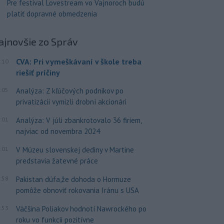
Pre festival Lovestream vo Vajnoroch budú
platiť dopravné obmedzenia
ajnovšie
zo Správ
CVA: Pri vymeškávaní v škole treba
:10
riešiť príčiny
:05
Analýza: Z kľúčových podnikov po
privatizácii vymizli drobní akcionári
:01
Analýza: V júli zbankrotovalo 36 firiem,
najviac od novembra 2024
:01
V Múzeu slovenskej dediny v Martine
predstavia žatevné práce
:58
Pakistan dúfa,že dohoda o Hormuze
pomôže obnoviť rokovania Iránu s USA
:53
Väčšina Poliakov hodnotí Nawrockého po
roku vo funkcii pozitívne