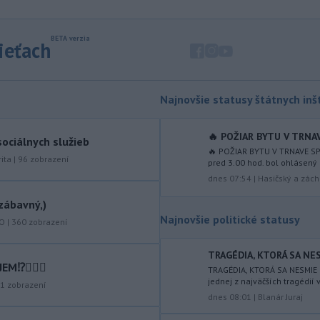
objavila ďalší podzemný tunel,
ktorý mal
slúžiť na nelegálne
prevádzanie migrantov z Bieloruska
sieťach
na územie tohto členského štátu
Európskej únie.
-
Ruská dezinformačná
20:08
Najnovšie statusy štátnych inšt
kampaň sa vo Francúzsku zamerala
na ďalšieho
kandidáta, bývalého
centristického premiéra Attala. Ako
🔥 POŽIAR BYTU V TRNAV
ociálnych služieb
informovala agentúra AFP, odhalil ju
🔥 POŽIAR BYTU V TRNAVE SP
ita
|
96
zobrazení
vládny úrad Viginum a s „vysokou
pred 3.00 hod. bol ohlásený 
mierou istoty“ pripísal proruskej
dnes 07:54
|
Hasičský a zách
dezinformačnej sieti s názvom
zábavný,)
Matrioška.
Najnovšie politické statusy
KO
|
360
zobrazení
-
Na jednokoľajovom
20:02
železničnom priecestí v Lozorne
TRAGÉDIA, KTORÁ SA NES
došlo v stredu
podvečer k zrážke
⁉️🤷🏻‍♂️
TRAGÉDIA, KTORÁ SA NESMIE 
nákladného vlaku s osobným
jednej z najväčších tragédií 
1
zobrazení
motorovým vozidlom.
dnes 08:01
|
Blanár Juraj