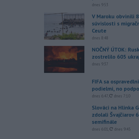
dnes 9:53
V Maroku obvinili 8
súvislosti s migrač
Ceute
dnes 8:48
NOČNÝ ÚTOK: Rusko
zostrelilo 605 ukr
dnes 9:37
FIFA sa ospravedlni
podielmi, no podpo
aktualizované
dnes 6:47
,
dnes 7:10
Slováci na Hlinka 
zdolali Švajčiarov 6
semifinále
aktualizované
dnes 6:01
,
dnes 9:45