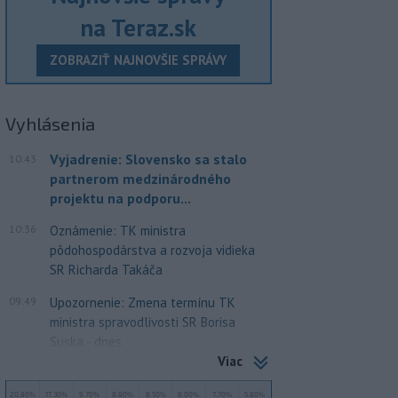
na Teraz.sk
ZOBRAZIŤ NAJNOVŠIE SPRÁVY
Vyhlásenia
Vyjadrenie: Slovensko sa stalo
10:43
partnerom medzinárodného
projektu na podporu...
10:36
Oznámenie: TK ministra
pôdohospodárstva a rozvoja vidieka
SR Richarda Takáča
09:49
Upozornenie: Zmena termínu TK
ministra spravodlivosti SR Borisa
Suska - dnes
Viac