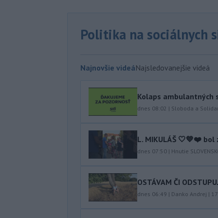
Politika na sociálnych 
Najnovšie videá
Najsledovanejšie videá
Kolaps ambulantných s
dnes 08:02
|
Sloboda a Solidar
L. MIKULÁŠ 🤍💙❤️ bol 
dnes 07:50
|
Hnutie SLOVENS
OSTÁVAM ČI ODSTUPUJEM
dnes 06:49
|
Danko Andrej
|
17