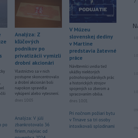
7
ostrova Szigetcsúcs na Dunaji v
maďarskej obci
Kisoroszi našli v
koryte rieky bombu s hmotnosťou
N
približne 500 kilogramov. Samospráva
V Múzeu
to v stredu uviedla na svojej webovej
e
Analýza: Z
slovenskej dediny
10
stránke, pričom neskôr napísala, že
uze
kľúčových
v Martine
pyrotechnici ju úspešne odstránili.
podnikov po
predstavia žatevné
s
privatizácii vymizli
10
-
Pri izraelskom útoku na juhu
17:19
práce
drobní akcionári
Libanonu zahynul v stredu jeden
Návštevníci uvidia tiež
človek a
ďalších 11 utrpelo zranenia.
cky
Vlastníctvo sa v nich
ukážky niektorých
10
Izraelská armáda zároveň oznámila,
postupne skoncentrovalo
poľnohospodárskych prác
že v danej oblasti začala novú vlnu
,
a drobní akcionári boli
a historických strojov
ael
napokon spravidla
leteckých útokov. Stalo sa tak v reakcii
spojených so zberom a
10
čili
vykúpení alebo vytesnení.
spracovaním obilia.
na údajné porušenie prímeria zo
dnes 10:05
dnes 10:01
strany hnutia Hizballáh.
09
Pri nočnom požiari bytu
Viac >
Analýza: V júli
v Trnave sa tri osoby
o po
zbankrotovalo 36
intoxikovali splodinami
09
firiem, najviac od
novembra 2024