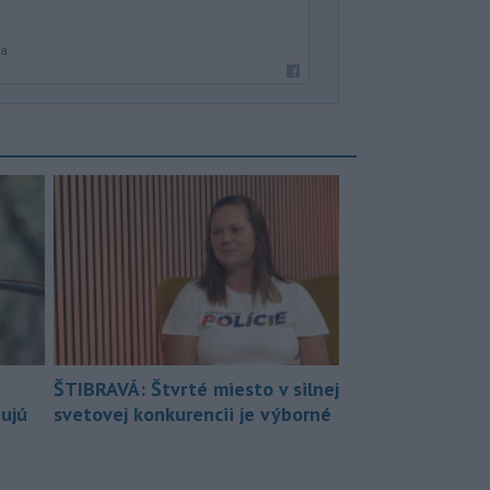
ka
ŠTIBRAVÁ: Štvrté miesto v silnej
bujú
svetovej konkurencii je výborné