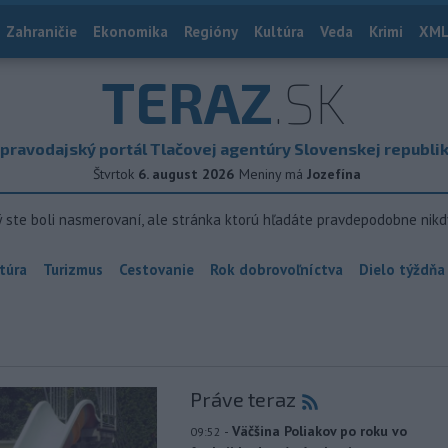
Zahraničie
Ekonomika
Regióny
Kultúra
Veda
Krimi
XML
TERAZ
.SK
pravodajský portál Tlačovej agentúry Slovenskej republi
Štvrtok
6. august 2026
Meniny má
Jozefína
ý ste boli nasmerovaní, ale stránka ktorú hľadáte pravdepodobne nikd
túra
Turizmus
Cestovanie
Rok dobrovoľníctva
Dielo týždňa
Práve teraz
-
Väčšina Poliakov po roku vo
09:52