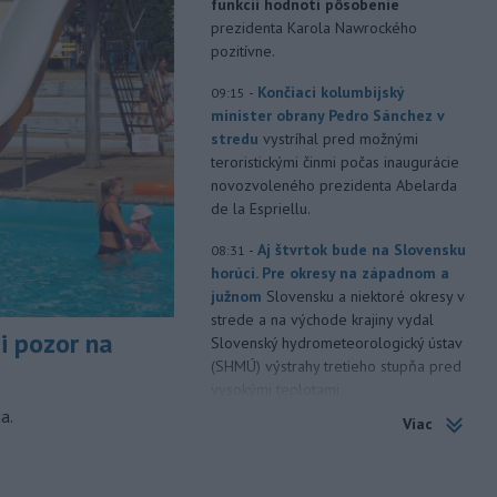
funkcii hodnotí pôsobenie
prezidenta Karola Nawrockého
pozitívne.
-
Končiaci kolumbijský
09:15
minister obrany Pedro Sánchez v
stredu
vystríhal pred možnými
teroristickými činmi počas inaugurácie
novozvoleného prezidenta Abelarda
de la Espriellu.
-
Aj štvrtok bude na Slovensku
08:31
horúci. Pre okresy na západnom a
južnom
Slovensku a niektoré okresy v
strede a na východe krajiny vydal
si pozor na
Slovenský hydrometeorologický ústav
(SHMÚ) výstrahy tretieho stupňa pred
vysokými teplotami.
a.
Viac
-
V roku 2025 okolo 16,5
07:18
percenta ľudí vo veku 16 rokov a
viac v
členských krajinách Európskej