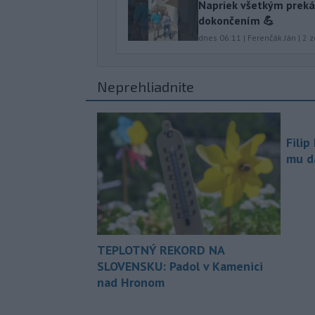
Napriek všetkým preká
dokončením 💪
dnes 06:11
|
Ferenčák Ján
|
2
z
Neprehliadnite
Filip
mu da
TEPLOTNÝ REKORD NA
SLOVENSKU: Padol v Kamenici
nad Hronom