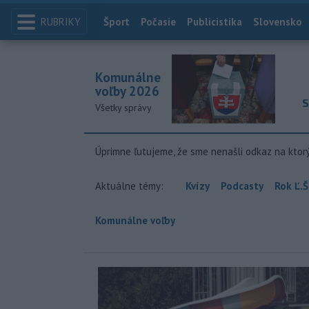
RUBRIKY
Index
Šport
Počasie
Publicistika
Slovensko
Komunálne
voľby 2026
S
Všetky správy
Úprimne ľutujeme, že sme nenašli odkaz na ktor
Aktuálne témy:
Kvízy
Podcasty
Rok Ľ.Š
Komunálne voľby