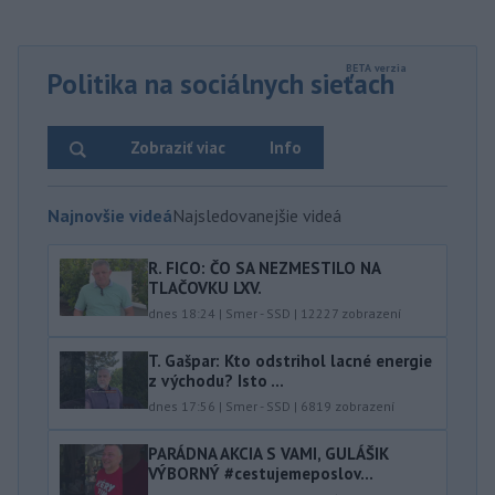
Politika na sociálnych sieťach
Zobraziť viac
Info
Najnovšie videá
Najsledovanejšie videá
R. FICO: ČO SA NEZMESTILO NA
TLAČOVKU LXV.
dnes 18:24
|
Smer - SSD
|
12227
zobrazení
T. Gašpar: Kto odstrihol lacné energie
z východu? Isto ...
dnes 17:56
|
Smer - SSD
|
6819
zobrazení
PARÁDNA AKCIA S VAMI, GULÁŠIK
VÝBORNÝ #cestujemeposlov...