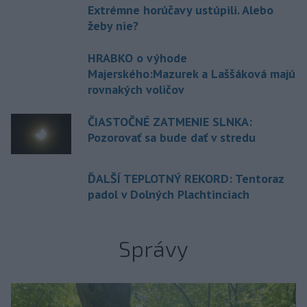
Extrémne horúčavy ustúpili. Alebo
žeby nie?
HRABKO o výhode
Majerského:Mazurek a Laššáková majú
rovnakých voličov
ČIASTOČNÉ ZATMENIE SLNKA:
Pozorovať sa bude dať v stredu
ĎALŠÍ TEPLOTNÝ REKORD: Tentoraz
padol v Dolných Plachtinciach
Správy