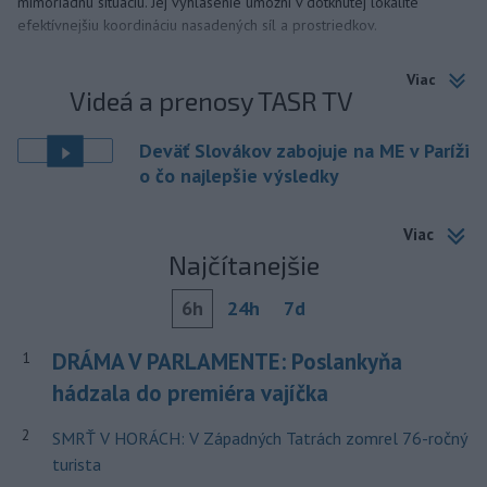
mimoriadnu situáciu. Jej vyhlásenie umožní v dotknutej lokalite
efektívnejšiu koordináciu nasadených síl a prostriedkov.
Viac
Videá a prenosy TASR TV
Deväť Slovákov zabojuje na ME v Paríži
o čo najlepšie výsledky
Viac
Najčítanejšie
6h
24h
7d
DRÁMA V PARLAMENTE: Poslankyňa
1
hádzala do premiéra vajíčka
2
SMRŤ V HORÁCH: V Západných Tatrách zomrel 76-ročný
turista