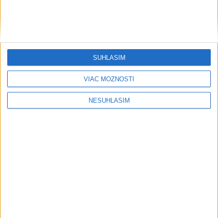
SÚHLASÍM
VIAC MOŽNOSTÍ
NESÚHLASÍM
....