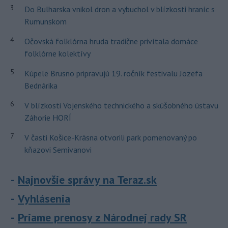
3
Do Bulharska vnikol dron a vybuchol v blízkosti hraníc s
Rumunskom
4
Očovská folklórna hruda tradične privítala domáce
folklórne kolektívy
5
Kúpele Brusno pripravujú 19. ročník festivalu Jozefa
Bednárika
6
V blízkosti Vojenského technického a skúšobného ústavu
Záhorie HORÍ
7
V časti Košice-Krásna otvorili park pomenovaný po
kňazovi Semivanovi
Najnovšie správy na Teraz.sk
Vyhlásenia
Priame prenosy z Národnej rady SR