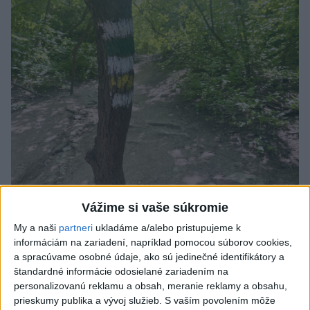
SMRŤ V HORÁCH: V Západných Tatrách
Vážime si vaše súkromie
zomrel 76-ročný turista
My a naši
partneri
ukladáme a/alebo pristupujeme k
informáciám na zariadení, napríklad pomocou súborov cookies,
Muža sa na základe telefonickej inštruktáže operátorky
a spracúvame osobné údaje, ako sú jedinečné identifikátory a
záchrannej zdravotnej služby pokúsili zachrániť riadenou
štandardné informácie odosielané zariadením na
resuscitáciou.
personalizovanú reklamu a obsah, meranie reklamy a obsahu,
prieskumy publika a vývoj služieb.
S vaším povolením môže
včera 20:04