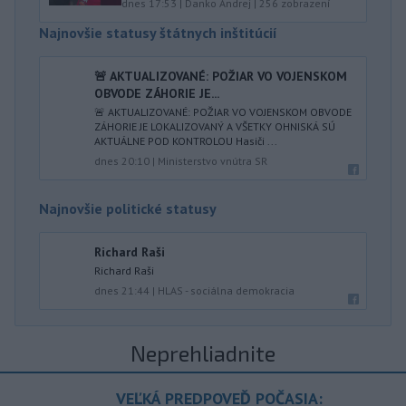
dnes 17:53
|
Danko Andrej
|
256
zobrazení
Najnovšie statusy štátnych inštitúcií
🚨 AKTUALIZOVANÉ: POŽIAR VO VOJENSKOM
OBVODE ZÁHORIE JE...
🚨 AKTUALIZOVANÉ: POŽIAR VO VOJENSKOM OBVODE
ZÁHORIE JE LOKALIZOVANÝ A VŠETKY OHNISKÁ SÚ
AKTUÁLNE POD KONTROLOU Hasiči ...
dnes 20:10
|
Ministerstvo vnútra SR
Najnovšie politické statusy
Richard Raši
Richard Raši
dnes 21:44
|
HLAS - sociálna demokracia
Neprehliadnite
VEĽKÁ PREDPOVEĎ POČASIA: