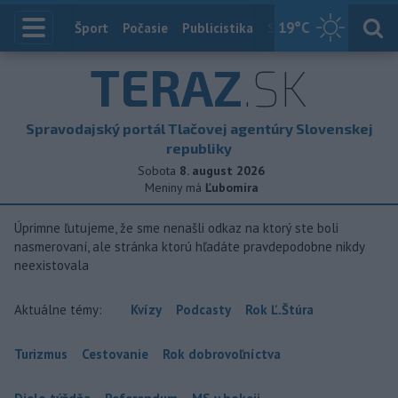
19
°C
Index
Šport
Počasie
Publicistika
Slovensko
Zahranič
TERAZ
.SK
Spravodajský portál Tlačovej agentúry Slovenskej
republiky
Sobota
8. august 2026
Meniny má
Ľubomíra
Úprimne ľutujeme, že sme nenašli odkaz na ktorý ste boli
nasmerovaní, ale stránka ktorú hľadáte pravdepodobne nikdy
neexistovala
Aktuálne témy:
Kvízy
Podcasty
Rok Ľ.Štúra
Turizmus
Cestovanie
Rok dobrovoľníctva