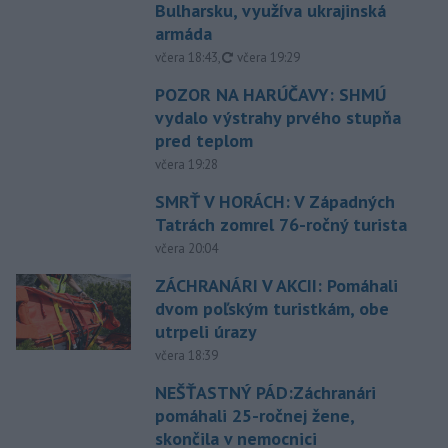
Bulharsku, využíva ukrajinská
armáda
aktualizované
včera 18:43
,
včera 19:29
POZOR NA HARÚČAVY: SHMÚ
vydalo výstrahy prvého stupňa
pred teplom
včera 19:28
SMRŤ V HORÁCH: V Západných
Tatrách zomrel 76-ročný turista
včera 20:04
ZÁCHRANÁRI V AKCII: Pomáhali
dvom poľským turistkám, obe
utrpeli úrazy
včera 18:39
NEŠŤASTNÝ PÁD:Záchranári
pomáhali 25-ročnej žene,
skončila v nemocnici