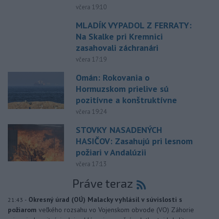
včera 19:10
MLADÍK VYPADOL Z FERRATY:
Na Skalke pri Kremnici
zasahovali záchranári
včera 17:19
Omán: Rokovania o
Hormuzskom prielive sú
pozitívne a konštruktívne
včera 19:24
STOVKY NASADENÝCH
HASIČOV: Zasahujú pri lesnom
požiari v Andalúzii
včera 17:13
Práve teraz
-
Okresný úrad (OÚ) Malacky vyhlásil v súvislosti s
21:43
požiarom
veľkého rozsahu vo Vojenskom obvode (VO) Záhorie