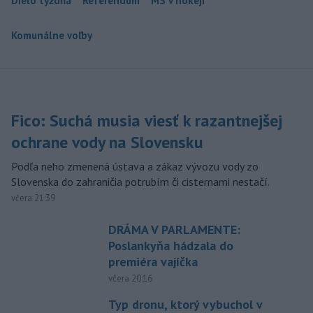
Dielo týždňa
Referendum
MS v hokeji
Komunálne voľby
Fico: Suchá musia viesť k razantnejšej
ochrane vody na Slovensku
Podľa neho zmenená ústava a zákaz vývozu vody zo
Slovenska do zahraničia potrubím či cisternami nestačí.
včera 21:39
DRÁMA V PARLAMENTE:
Poslankyňa hádzala do
premiéra vajíčka
včera 20:16
Typ dronu, ktorý vybuchol v