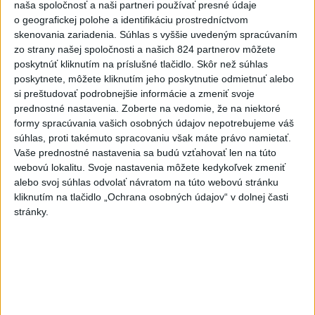
naša spoločnosť a naši partneri používať presné údaje
Slovensko
o geografickej polohe a identifikáciu prostredníctvom
skenovania zariadenia. Súhlas s vyššie uvedeným spracúvaním
zo strany našej spoločnosti a našich 824 partnerov môžete
Fico: Suchá musia viesť k
poskytnúť kliknutím na príslušné tlačidlo. Skôr než súhlas
razantnejšej ochrane vody na
poskytnete, môžete kliknutím jeho poskytnutie odmietnuť alebo
Slovensku
si preštudovať podrobnejšie informácie a zmeniť svoje
včera 21:39
prednostné nastavenia.
Zoberte na vedomie, že na niektoré
formy spracúvania vašich osobných údajov nepotrebujeme váš
Polícia vyzýva mladých, aby boli opatrní s požívaním
súhlas, proti takémuto spracovaniu však máte právo namietať.
alkoholu
Vaše prednostné nastavenia sa budú vzťahovať len na túto
webovú lokalitu. Svoje nastavenia môžete kedykoľvek zmeniť
MZVEZ: V Nemecku zavedú zákaz konzumácie alkoholu na
alebo svoj súhlas odvolať návratom na túto webovú stránku
staniciach
kliknutím na tlačidlo „Ochrana osobných údajov“ v dolnej časti
stránky.
POZOR NA HARÚČAVY: SHMÚ vydalo výstrahy prvého
stupňa pred teplom
Zahraničie
Turecko vyzvalo Ukrajinu a Rusko na
zastavenie útokov v Čiernom mori