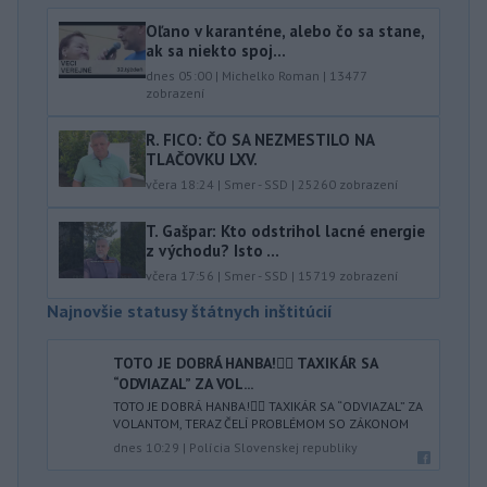
Oľano v karanténe, alebo čo sa stane,
ak sa niekto spoj...
dnes 05:00
|
Michelko Roman
|
13477
zobrazení
R. FICO: ČO SA NEZMESTILO NA
TLAČOVKU LXV.
včera 18:24
|
Smer - SSD
|
25260
zobrazení
T. Gašpar: Kto odstrihol lacné energie
z východu? Isto ...
včera 17:56
|
Smer - SSD
|
15719
zobrazení
Najnovšie statusy štátnych inštitúcií
TOTO JE DOBRÁ HANBA!🤦‍♂️ TAXIKÁR SA
“ODVIAZAL” ZA VOL...
TOTO JE DOBRÁ HANBA!🤦‍♂️ TAXIKÁR SA “ODVIAZAL” ZA
VOLANTOM, TERAZ ČELÍ PROBLÉMOM SO ZÁKONOM
dnes 10:29
|
Polícia Slovenskej republiky