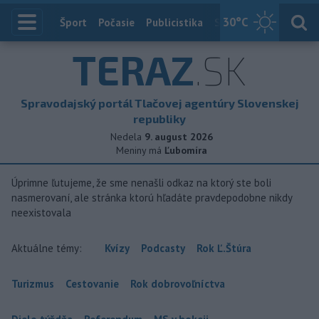
30
°C
Index
Šport
Počasie
Publicistika
Slovensko
Zahranič
TERAZ
.SK
Spravodajský portál Tlačovej agentúry Slovenskej
republiky
Nedela
9. august 2026
Meniny má
Ľubomíra
Úprimne ľutujeme, že sme nenašli odkaz na ktorý ste boli
nasmerovaní, ale stránka ktorú hľadáte pravdepodobne nikdy
neexistovala
Aktuálne témy:
Kvízy
Podcasty
Rok Ľ.Štúra
Turizmus
Cestovanie
Rok dobrovoľníctva