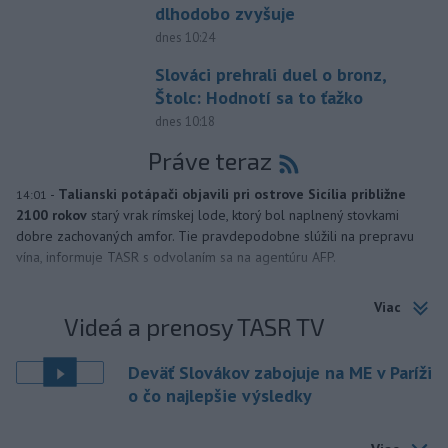
dlhodobo zvyšuje
dnes 10:24
Slováci prehrali duel o bronz,
Štolc: Hodnotí sa to ťažko
dnes 10:18
Práve teraz
-
Talianski potápači objavili pri ostrove Sicília približne
14:01
2100 rokov
starý vrak rímskej lode, ktorý bol naplnený stovkami
dobre zachovaných amfor. Tie pravdepodobne slúžili na prepravu
vína, informuje TASR s odvolaním sa na agentúru AFP.
Viac
Videá a prenosy TASR TV
Deväť Slovákov zabojuje na ME v Paríži
o čo najlepšie výsledky