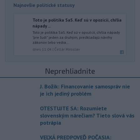
Najnovšie politické statusy
Toto je politika SaS. Keď sú v opozícii, chŕlia
nápady ...
Toto je politika SaS. Keď sú v opozícii, chŕlia nápady
"pre ľudí" jeden za druhým, predkladajú návrhy
zákonov lebo vedia...
dnes 11:04
|
Čellár Miroslav
Neprehliadnite
J. Božik: Financovanie samospráv nie
je ich jediný problém
OTESTUJTE SA: Rozumiete
slovenským nárečiam? Tieto slová vás
potrápia
VEĽKÁ PREDPOVEĎ POČASIA: