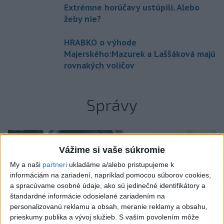
Extrémne horúčavy ustúpili. Alebo
žeby nie?
HRABKO o výhode
Majerského:Mazurek a Laššáková majú
rovnakých voličov
Správy
Vážime si vaše súkromie
My a naši
partneri
ukladáme a/alebo pristupujeme k
informáciám na zariadení, napríklad pomocou súborov cookies,
a spracúvame osobné údaje, ako sú jedinečné identifikátory a
štandardné informácie odosielané zariadením na
personalizovanú reklamu a obsah, meranie reklamy a obsahu,
prieskumy publika a vývoj služieb.
S vaším povolením môže