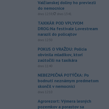
Valčianskej doliny ho previezli
do nemocnice
aktualizované
dnes 12:59
,
dnes 13:41
TAXIKÁR POD VPLYVOM
DROG:Na festivale Lovestream
narazil do policajtov
dnes 12:30
POKUS O VRAŽDU: Polícia
obvinila mladíkov, ktorí
zaútočili na taxikára
dnes 11:40
NEBEZPEČNÁ POTÝČKA: Po
bodnutí neznámym predmetom
skončil v nemocnici
dnes 12:10
Agrorezort: Výmera lesných
pozemkov a porastov sa