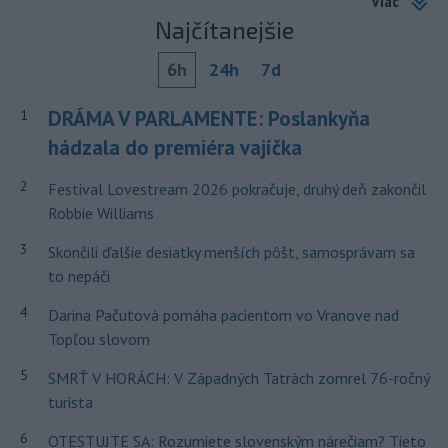
Viac
Najčítanejšie
6h
24h
7d
DRÁMA V PARLAMENTE: Poslankyňa
1
hádzala do premiéra vajíčka
2
Festival Lovestream 2026 pokračuje, druhý deň zakončil
Robbie Williams
3
Skončili ďalšie desiatky menších pôšt, samosprávam sa
to nepáči
4
Darina Pačutová pomáha pacientom vo Vranove nad
Topľou slovom
5
SMRŤ V HORÁCH: V Západných Tatrách zomrel 76-ročný
turista
6
OTESTUJTE SA: Rozumiete slovenským nárečiam? Tieto