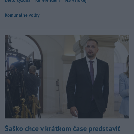
Dielo týždňa
Referendum
MS v hokeji
Komunálne voľby
Šaško chce v krátkom čase predstaviť