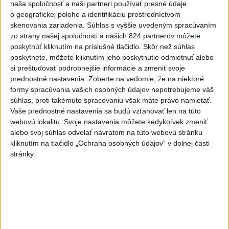
naša spoločnosť a naši partneri používať presné údaje
o geografickej polohe a identifikáciu prostredníctvom
skenovania zariadenia. Súhlas s vyššie uvedeným spracúvaním
zo strany našej spoločnosti a našich 824 partnerov môžete
Odborník: Rozlišovanie medzi
poskytnúť kliknutím na príslušné tlačidlo. Skôr než súhlas
poskytnete, môžete kliknutím jeho poskytnutie odmietnuť alebo
investíciami vás ochráni pred podvodmi
si preštudovať podrobnejšie informácie a zmeniť svoje
prednostné nastavenia.
Zoberte na vedomie, že na niektoré
Poukázal na to, že podvodníci prispôsobujú názvy produktov
formy spracúvania vašich osobných údajov nepotrebujeme váš
aj príbehy tomu, čo práve priťahuje pozornosť.
súhlas, proti takémuto spracovaniu však máte právo namietať.
dnes 9:38
Vaše prednostné nastavenia sa budú vzťahovať len na túto
webovú lokalitu. Svoje nastavenia môžete kedykoľvek zmeniť
Slovensko
alebo svoj súhlas odvolať návratom na túto webovú stránku
kliknutím na tlačidlo „Ochrana osobných údajov“ v dolnej časti
Erik Tomáš: Ak si I. Korčok založí
stránky.
živnosť, nebude to správne
dnes 13:59
Aktuálne je dočasne zatvorených 63 pôšt, všetky majú
otvoriť do 30.9.