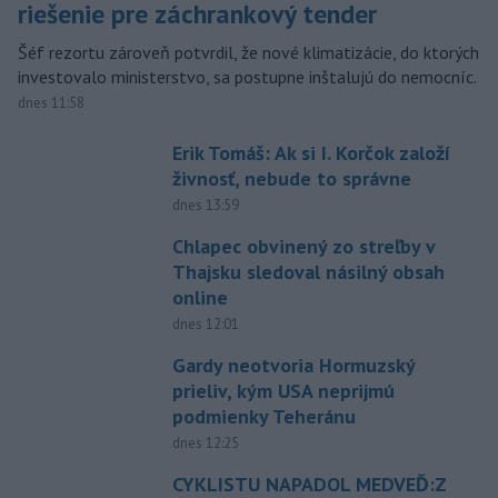
riešenie pre záchrankový tender
Šéf rezortu zároveň potvrdil, že nové klimatizácie, do ktorých
investovalo ministerstvo, sa postupne inštalujú do nemocníc.
dnes 11:58
Erik Tomáš: Ak si I. Korčok založí
živnosť, nebude to správne
dnes 13:59
Chlapec obvinený zo streľby v
Thajsku sledoval násilný obsah
online
dnes 12:01
Gardy neotvoria Hormuzský
prieliv, kým USA neprijmú
podmienky Teheránu
dnes 12:25
CYKLISTU NAPADOL MEDVEĎ:Z