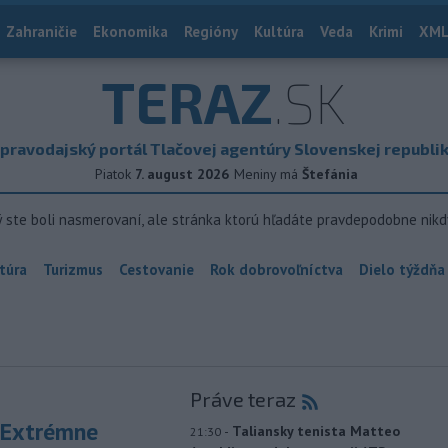
Zahraničie
Ekonomika
Regióny
Kultúra
Veda
Krimi
XML
TERAZ
.SK
pravodajský portál Tlačovej agentúry Slovenskej republi
Piatok
7. august 2026
Meniny má
Štefánia
ý ste boli nasmerovaní, ale stránka ktorú hľadáte pravdepodobne nikd
túra
Turizmus
Cestovanie
Rok dobrovoľníctva
Dielo týždňa
Práve teraz
 Extrémne
-
Taliansky tenista Matteo
21:30