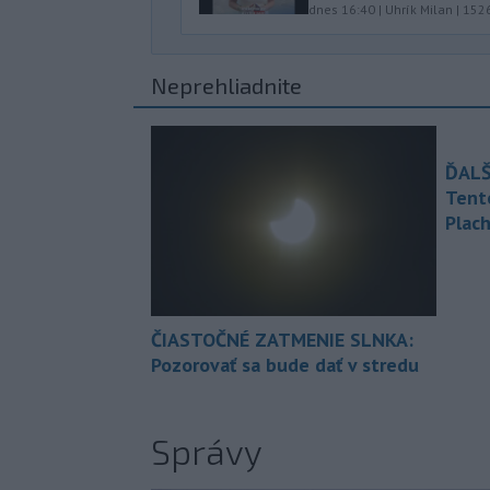
dnes 16:40
|
Uhrík Milan
|
152
Neprehliadnite
ĎALŠ
Tent
Plach
ČIASTOČNÉ ZATMENIE SLNKA:
Pozorovať sa bude dať v stredu
Správy