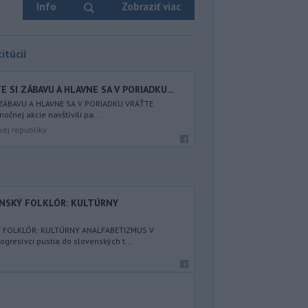
Info
Zobraziť viac
itúcií
 SI ZÁBAVU A HLAVNE SA V PORIADKU...
 ZÁBAVU A HLAVNE SA V PORIADKU VRÁŤTE
nočnej akcie navštívili pa...
kej republiky
ENSKÝ FOLKLÓR: KULTÚRNY
Ý FOLKLÓR: KULTÚRNY ANALFABETIZMUS V
resívci pustia do slovenských t...