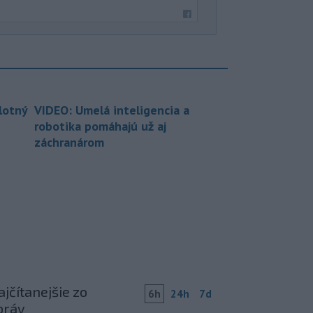
lotný
VIDEO: Umelá inteligencia a
robotika pomáhajú už aj
záchranárom
jčítanejšie zo
6h
24h
7d
práv