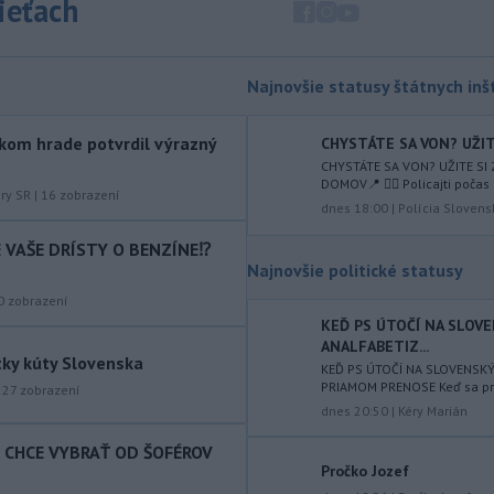
sieťach
augusta
rozhodnúť o novom
generálnom prokurátorovi, ak
parlament schváli skrátenie jeho
šesťmesačnej výpovednej lehoty.
Najnovšie statusy štátnych inšt
-
Silné búrky vo štvrtok
12:00
kom hrade potvrdil výrazný
CHYSTÁTE SA VON? UŽITE
vyvolali v hornatých oblastiach
CHYSTÁTE SA VON? UŽITE SI
západného
Rakúska povodne a
DOMOV📍 👮‍♂️ Policajti počas 
zosuvy pôdy.
úry SR
|
16
zobrazení
dnes 18:00
|
Polícia Slovens
-
Slovenský
11:51
IE VAŠE DRÍSTY O BENZÍNE⁉️
hydrometeorologický ústav (SHMÚ)
Najnovšie politické statusy
varuje v piatok
pred búrkami vo
0
zobrazení
viacerých okresoch stredného a
KEĎ PS ÚTOČÍ NA SLOV
východného Slovenska. Vydal preto
ANALFABETIZ...
výstrahu prvého stupňa.
tky kúty Slovenska
KEĎ PS ÚTOČÍ NA SLOVENSK
PRIAMOM PRENOSE Keď sa prog
-
Ministerstvo vnútra (MV) SR
227
zobrazení
11:18
dnes 20:50
|
Kéry Marián
požiada Národný bezpečnostný
úrad
(NBÚ) o nezávislé odborné posúdenie
T CHCE VYBRAŤ OD ŠOFÉROV
dodaných radarových zariadení, ktoré
Pročko Jozef
sú v pilotnej prevádzke.