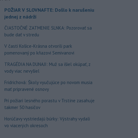
POŽIAR V SLOVNAFTE: Došlo k narušeniu
jednej z nádrží
ČIASTOČNÉ ZATMENIE SLNKA: Pozorovať sa
bude dať v stredu
V časti Košice-Krásna otvorili park
pomenovaný po kňazovi Semivanovi
TRAGÉDIA NA DUNAJI: Muž sa išiel okúpať, z
vody viac nevyšiel
Fridrichová: Školy vyučujúce po novom musia
mať pripravené osnovy
Pri požiari lesného porastu v Trstíne zasahuje
takmer 50 hasičov
Horúčavy vystriedajú búrky: Výstrahy vydali
vo viacerých okresoch