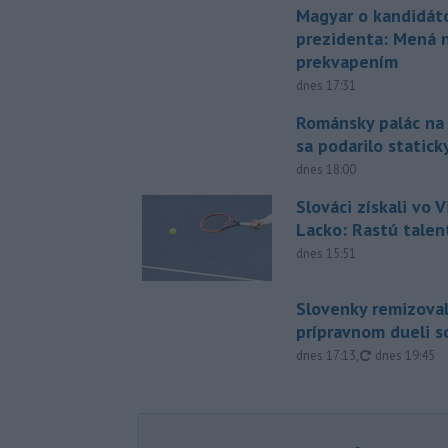
Magyar o kandidát
prezidenta: Mená 
prekvapením
dnes 17:31
Románsky palác na
sa podarilo statick
dnes 18:00
Slováci získali vo V
Lacko: Rastú talen
dnes 15:51
Slovenky remizoval
prípravnom dueli s
aktualizovan
dnes 17:13
,
dnes 19:45