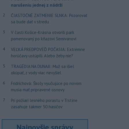
narušeniu jednej z nádrží
2
ČIASTOČNÉ ZATMENIE SLNKA: Pozorovať
sa bude dať v stredu
3
V časti Košice-Krásna otvorili park
pomenovaný po kňazovi Semivanovi
4
VEĽKÁ PREDPOVEĎ POČASIA: Extrémne
horúčavy ustúpili. Alebo žeby nie?
5
TRAGÉDIA NA DUNAJI: Muž sa išiel
okúpať, z vody viac nevyšiel
6
Fridrichová: Školy vyučujúce po novom
musia mať pripravené osnovy
7
Pri požiari lesného porastu v Trstíne
zasahuje takmer 50 hasičov
Najnovšie správy