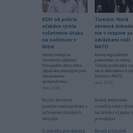
KDH od polície
Turecko: Nová
očakáva rýchle
obranná dohoda
vyšetrenie útoku
nie v rozpore so
na cudzincov v
záväzkami voči
Nitre
NATO
dalosť evidujú na
Rozvoj regionálnych
obvodnom oddelení
partnerstiev zo strany
Policajného zboru Nitra-
Turecka podľa tejto sl
západ ako priestupok proti
nie je alternatívou k je
občianskemu
členstvu v NATO.
spolunažívaniu.
dnes 22:09
dnes 18:06
Rezort školstva
Ruská ambasáda
pomôže samosprávam s
označila nález dron
určovaním školských
na letisku v Lipsku 
obvodov
provokáciu
O jedného prevádzača
Bývalý príslušník