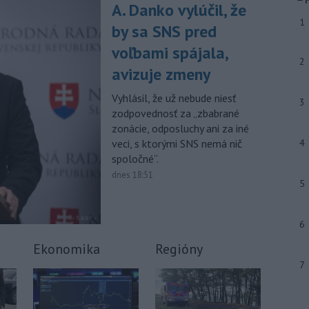
júla 2026 herečka a dlhoročná
A. Danko vylúčil, že
členka
Slovenského komorného
1
by sa SNS pred
divadla (SKD) v Martine Helena
Sudická.
voľbami spájala,
2
avizuje zmeny
-
Národná diaľničná
10:15
spoločnosť (NDS) ukončila výmenu
Vyhlásil, že už nebude niesť
mostného
záveru na ľavej strane
3
zodpovednosť za „zbabrané
mosta Lanfranconi, ktorý je súčasťou
zonácie, odposluchy ani za iné
bratislavskej diaľnice D2.
veci, s ktorými SNS nemá nič
4
Viac >
spoločné“.
dnes 18:51
5
6
Ekonomika
Regióny
7