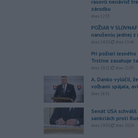
rasovú nenávisť tr
zárodku
dnes 12:33
POŽIAR V SLOVNAFT
narušeniu jednej z 
aktualizovan
dnes 14:20
,
dnes 15:46
Pri požiari lesného
Trstíne zasahuje t
aktualizovan
dnes 20:21
,
dnes 21:05
A. Danko vylúčil, ž
voľbami spájala, a
dnes 18:51
Senát USA schválil
sankciách proti Ru
aktualizovan
dnes 19:50
,
dnes 20:20