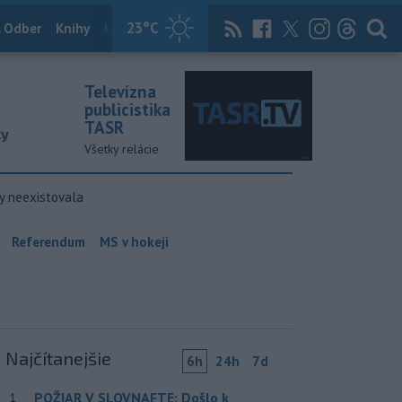
23
°C
 Odber
Knihy
Útulkovo
Magazín
News Now
Archív
TASR
Televízna
publicistika
TASR
ky
Všetky relácie
y neexistovala
Referendum
MS v hokeji
Najčítanejšie
6h
24h
7d
POŽIAR V SLOVNAFTE: Došlo k
1