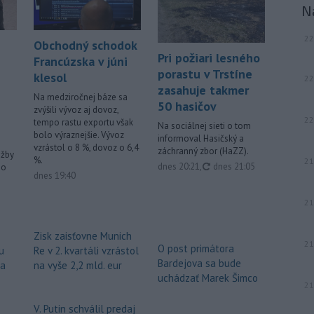
N
22
Obchodný schodok
Pri požiari lesného
Francúzska v júni
porastu v Trstíne
klesol
22
zasahuje takmer
Na medziročnej báze sa
50 hasičov
zvýšili vývoz aj dovoz,
22
tempo rastu exportu však
Na sociálnej sieti o tom
bolo výraznejšie. Vývoz
informoval Hasičský a
vzrástol o 8 %, dovoz o 6,4
záchranný zbor (HaZZ).
užby
%.
21
aktualizované
dnes 20:21
,
dnes 21:05
ho
dnes 19:40
21
Zisk zaisťovne Munich
21
O post primátora
u
Re v 2. kvartáli vzrástol
Bardejova sa bude
za
na vyše 2,2 mld. eur
uchádzať Marek Šimco
21
V. Putin schválil predaj