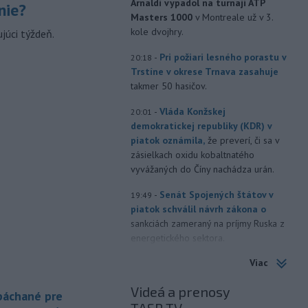
Arnaldi vypadol na turnaji ATP
nie?
Masters 1000
v Montreale už v 3.
kole dvojhry.
júci týždeň.
-
Pri požiari lesného porastu v
20:18
Trstíne v okrese Trnava zasahuje
takmer 50 hasičov.
-
Vláda Konžskej
20:01
demokratickej republiky (KDR) v
piatok oznámila,
že preverí, či sa v
zásielkach oxidu kobaltnatého
vyvážaných do Číny nachádza urán.
-
Senát Spojených štátov v
19:49
piatok schválil návrh zákona o
sankciách zameraný na príjmy Ruska z
energetického sektora.
Viac
-
Slovenská polícia prispela k
16:08
objasneniu prípadu prevádzačstva,
Videá a prenosy
ktorý sa podarilo ukončiť
 páchané pre
právoplatným odsúdením páchateľa v