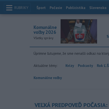
RUBRIKY
Index
Šport
Počasie
Publicistika
Slovensko
Komunálne
voľby 2026
S
Všetky správy
Úprimne ľutujeme, že sme nenašli odkaz na ktor
Aktuálne témy:
Kvízy
Podcasty
Rok Ľ.Š
Komunálne voľby
VEĽKÁ PREDPOVEĎ POČASIA: