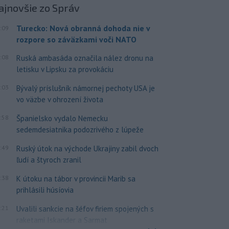
ajnovšie
zo Správ
Turecko: Nová obranná dohoda nie v
:09
rozpore so záväzkami voči NATO
:08
Ruská ambasáda označila nález dronu na
letisku v Lipsku za provokáciu
:03
Bývalý príslušník námornej pechoty USA je
vo väzbe v ohrození života
:58
Španielsko vydalo Nemecku
sedemdesiatnika podozrivého z lúpeže
:49
Ruský útok na východe Ukrajiny zabil dvoch
ľudí a štyroch zranil
:38
K útoku na tábor v provincii Marib sa
prihlásili húsíovia
:21
Uvalili sankcie na šéfov firiem spojených s
raketami Iskander a Sarmat