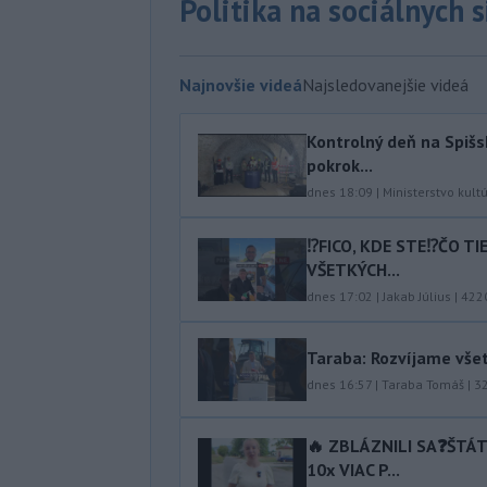
Politika na sociálnych 
Najnovšie videá
Najsledovanejšie videá
Kontrolný deň na Spišs
pokrok...
dnes 18:09
|
Ministerstvo kult
⁉️FICO, KDE STE⁉️ČO T
VŠETKÝCH...
dnes 17:02
|
Jakab Július
|
422
Taraba: Rozvíjame vše
dnes 16:57
|
Taraba Tomáš
|
3
🔥 ZBLÁZNILI SA❓️ŠTÁ
10x VIAC P...