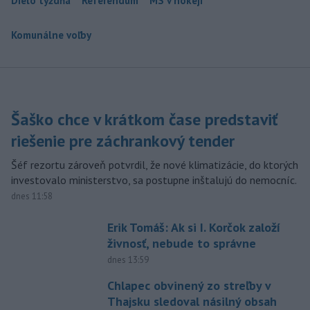
Dielo týždňa
Referendum
MS v hokeji
Komunálne voľby
Šaško chce v krátkom čase predstaviť
riešenie pre záchrankový tender
Šéf rezortu zároveň potvrdil, že nové klimatizácie, do ktorých
investovalo ministerstvo, sa postupne inštalujú do nemocníc.
dnes 11:58
Erik Tomáš: Ak si I. Korčok založí
živnosť, nebude to správne
dnes 13:59
Chlapec obvinený zo streľby v
Thajsku sledoval násilný obsah