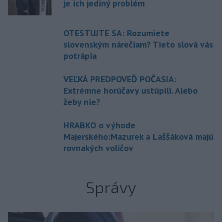
je ich jediný problém
OTESTUJTE SA: Rozumiete
slovenským nárečiam? Tieto slová vás
potrápia
VEĽKÁ PREDPOVEĎ POČASIA:
Extrémne horúčavy ustúpili. Alebo
žeby nie?
HRABKO o výhode
Majerského:Mazurek a Laššáková majú
rovnakých voličov
Správy