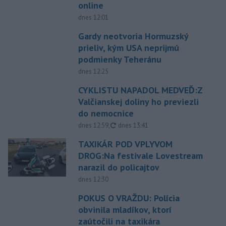
online
dnes 12:01
Gardy neotvoria Hormuzský
prieliv, kým USA neprijmú
podmienky Teheránu
dnes 12:25
CYKLISTU NAPADOL MEDVEĎ:Z
Valčianskej doliny ho previezli
do nemocnice
aktualizované
dnes 12:59
,
dnes 13:41
TAXIKÁR POD VPLYVOM
DROG:Na festivale Lovestream
narazil do policajtov
dnes 12:30
POKUS O VRAŽDU: Polícia
obvinila mladíkov, ktorí
zaútočili na taxikára