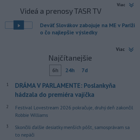
Viac
Videá a prenosy TASR TV
Deväť Slovákov zabojuje na ME v Paríži
o čo najlepšie výsledky
Viac
Najčítanejšie
6h
24h
7d
DRÁMA V PARLAMENTE: Poslankyňa
1
hádzala do premiéra vajíčka
2
Festival Lovestream 2026 pokračuje, druhý deň zakončil
Robbie Williams
3
Skončili ďalšie desiatky menších pôšt, samosprávam sa
to nepáči