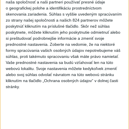
naša spoločnosť a naši partneri používať presné údaje
Erik Tomáš: Ak si I. Korčok založí
o geografickej polohe a identifikáciu prostredníctvom
živnosť, nebude to správne
skenovania zariadenia. Súhlas s vyššie uvedeným spracúvaním
dnes 13:59
zo strany našej spoločnosti a našich 824 partnerov môžete
poskytnúť kliknutím na príslušné tlačidlo. Skôr než súhlas
Aktuálne je dočasne zatvorených 63 pôšt, všetky majú
poskytnete, môžete kliknutím jeho poskytnutie odmietnuť alebo
otvoriť do 30.9.
si preštudovať podrobnejšie informácie a zmeniť svoje
prednostné nastavenia.
Zoberte na vedomie, že na niektoré
Šaško chce v krátkom čase predstaviť riešenie pre
formy spracúvania vašich osobných údajov nepotrebujeme váš
záchrankový tender
súhlas, proti takémuto spracovaniu však máte právo namietať.
Vaše prednostné nastavenia sa budú vzťahovať len na túto
Kandidovať môžu aj nezávislí, potrebujú vyzbierať podpisy od
webovú lokalitu. Svoje nastavenia môžete kedykoľvek zmeniť
občanov
alebo svoj súhlas odvolať návratom na túto webovú stránku
kliknutím na tlačidlo „Ochrana osobných údajov“ v dolnej časti
Zahraničie
stránky.
Dobrindt: Nemecko čelí každý deň
útokom v hybridnej vojne
dnes 14:30
Pápež Lev XIV. vyzval na vytvorenie humanitárnych koridorov