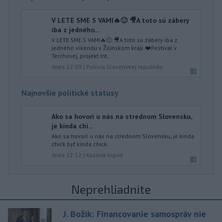
V LETE SME S VAMI🔥🙂 🎥A toto sú zábery
iba z jedného...
V LETE SME S VAMI🔥🙂 🎥A toto sú zábery iba z
jedného víkendu v Žilinskom kraji. ❤️Festival v
Terchovej, projekt Int...
dnes 12:03
|
Polícia Slovenskej republiky
Najnovšie politické statusy
Ako sa hovorí u nás na strednom Slovensku,
je kinda chi...
Ako sa hovorí u nás na strednom Slovensku, je kinda
chick byť kinda chick.
dnes 12:12
|
Kosová Ingrid
Neprehliadnite
J. Božik: Financovanie samospráv nie