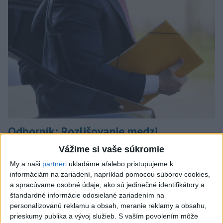
Odborník: Rozlišovanie medzi
investíciami vás ochráni pred podvodmi
Vážime si vaše súkromie
Poukázal na to, že podvodníci prispôsobujú názvy produktov
My a naši
partneri
ukladáme a/alebo pristupujeme k
aj príbehy tomu, čo práve priťahuje pozornosť.
informáciám na zariadení, napríklad pomocou súborov cookies,
a spracúvame osobné údaje, ako sú jedinečné identifikátory a
dnes 9:38
štandardné informácie odosielané zariadením na
personalizovanú reklamu a obsah, meranie reklamy a obsahu,
Slovensko
prieskumy publika a vývoj služieb.
S vaším povolením môže