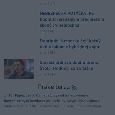
dnes 11:40
NEBEZPEČNÁ POTÝČKA: Po
bodnutí neznámym predmetom
skončil v nemocnici
dnes 12:10
Dobrindt: Nemecko čelí každý
deň útokom v hybridnej vojne
dnes 14:30
Slováci prehrali duel o bronz,
Štolc: Hodnotí sa to ťažko
dnes 10:18
Práve teraz
-
Pápež Lev XIV. v nedeľu vyzval na vytvorenie
14:30
humanitárnych
koridorov pre civilistov zasiahnutých vojnou v
Sudáne, v ktorej zahynuli desaťtisíce ľudí a milióny sú vysídlené.