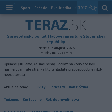
30
°C
Index
Šport
Počasie
Publicistika
Slovensko
Zahranič
TERAZ
.SK
Spravodajský portál Tlačovej agentúry Slovenskej
republiky
Nedela
9. august 2026
Meniny má
Ľubomíra
Úprimne ľutujeme, že sme nenašli odkaz na ktorý ste boli
nasmerovaní, ale stránka ktorú hľadáte pravdepodobne nikdy
neexistovala
Aktuálne témy:
Kvízy
Podcasty
Rok Ľ.Štúra
Turizmus
Cestovanie
Rok dobrovoľníctva