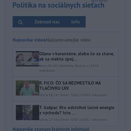
Politika na sociálnych sieťach
Zobraziť viac
Info
Najnovšie videá
Najsledovanejšie videá
Oľano v karanténe, alebo čo sa stane,
ak sa niekto spoj...
dnes 05:00
|
Michelko Roman
|
13973
zobrazení
R. FICO: ČO SA NEZMESTILO NA
TLAČOVKU LXV.
včera 18:24
|
Smer - SSD
|
25699
zobrazení
T. Gašpar: Kto odstrihol lacné energie
z východu? Isto ...
včera 17:56
|
Smer - SSD
|
16022
zobrazení
Najnovšie statusy štátnych inštitúcií