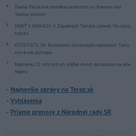
4
Darina Pačutová pomáha pacientom vo Vranove nad
Topľou slovom
5
SMRŤ V HORÁCH: V Západných Tatrách zomrel 76-ročný
turista
6
OTESTUJTE SA: Rozumiete slovenským nárečiam? Tieto
slová vás potrápia
7
Najmenej 21 mŕtvych po zrážke dvoch autobusov na juhu
Nigeru
Najnovšie správy na Teraz.sk
Vyhlásenia
Priame prenosy z Národnej rady SR