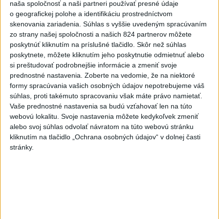
naša spoločnosť a naši partneri používať presné údaje
Fridrichová: Školy vyučujúce po
o geografickej polohe a identifikáciu prostredníctvom
novom musia mať pripravené osnovy
skenovania zariadenia. Súhlas s vyššie uvedeným spracúvaním
dnes 10:11
zo strany našej spoločnosti a našich 824 partnerov môžete
poskytnúť kliknutím na príslušné tlačidlo. Skôr než súhlas
poskytnete, môžete kliknutím jeho poskytnutie odmietnuť alebo
Štvorica študentov zabojuje v Grécku o titul
si preštudovať podrobnejšie informácie a zmeniť svoje
medzinárodných šampiónov
prednostné nastavenia.
Zoberte na vedomie, že na niektoré
formy spracúvania vašich osobných údajov nepotrebujeme váš
Generálna prokuratúra podala pre určenie volebných
súhlas, proti takémuto spracovaniu však máte právo namietať.
obvodov 8 protestov
Vaše prednostné nastavenia sa budú vzťahovať len na túto
webovú lokalitu. Svoje nastavenia môžete kedykoľvek zmeniť
ZATMENIE SLNKA AJ NA SLOVENSKU: Pozorovať sa bude
alebo svoj súhlas odvolať návratom na túto webovú stránku
dať budúci týždeň
kliknutím na tlačidlo „Ochrana osobných údajov“ v dolnej časti
stránky.
Zahraničie
Srbsko potvrdilo návštevu
Zelenského
dnes 10:58