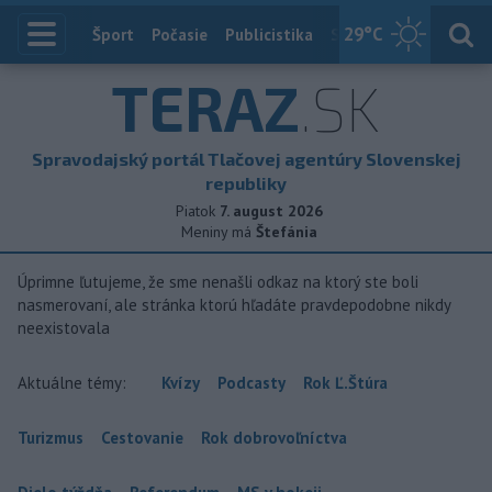
29
°C
Index
Šport
Počasie
Publicistika
Slovensko
Zahranič
TERAZ
.SK
Spravodajský portál Tlačovej agentúry Slovenskej
republiky
Piatok
7. august 2026
Meniny má
Štefánia
Úprimne ľutujeme, že sme nenašli odkaz na ktorý ste boli
nasmerovaní, ale stránka ktorú hľadáte pravdepodobne nikdy
neexistovala
Aktuálne témy:
Kvízy
Podcasty
Rok Ľ.Štúra
Turizmus
Cestovanie
Rok dobrovoľníctva