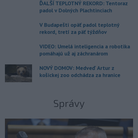
ĎALŠÍ TEPLOTNÝ REKORD: Tentoraz
padol v Dolných Plachtinciach
V Budapešti opäť padol teplotný
rekord, tretí za päť týždňov
VIDEO: Umelá inteligencia a robotika
pomáhajú už aj záchranárom
NOVÝ DOMOV: Medveď Artur z
košickej zoo odchádza za hranice
Správy