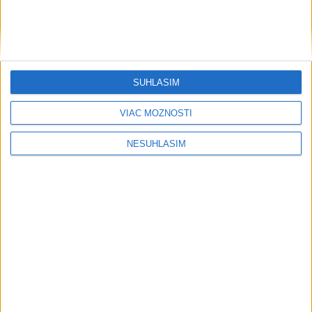
SÚHLASÍM
VIAC MOŽNOSTÍ
NESÚHLASÍM
....