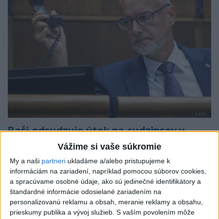
Raši odsudzuje útok na cudzincov v
Nitre
Vážime si vaše súkromie
My a naši
partneri
ukladáme a/alebo pristupujeme k
Verí, že polícia páchateľov nájde a za tento čin ponesú
informáciám na zariadení, napríklad pomocou súborov cookies,
následky.
a spracúvame osobné údaje, ako sú jedinečné identifikátory a
dnes 8:41
štandardné informácie odosielané zariadením na
personalizovanú reklamu a obsah, meranie reklamy a obsahu,
Slovensko
prieskumy publika a vývoj služieb.
S vaším povolením môže