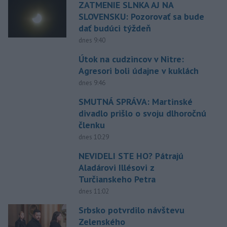
ZATMENIE SLNKA AJ NA
SLOVENSKU: Pozorovať sa bude
dať budúci týždeň
dnes 9:40
Útok na cudzincov v Nitre:
Agresori boli údajne v kuklách
dnes 9:46
SMUTNÁ SPRÁVA: Martinské
divadlo prišlo o svoju dlhoročnú
členku
dnes 10:29
NEVIDELI STE HO? Pátrajú
Aladárovi Illésovi z
Turčianskeho Petra
dnes 11:02
Srbsko potvrdilo návštevu
Zelenského