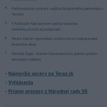
4
Prešovský kraj vyzýva k využitiu bezplatného parkoviska v
Tatrách
5
V Košiciach Nad jazerom začína výstavba
chodníka,otvorili aj pumptrack
6
Mesto Martin vypovedalo zmluvy na tri rozpracované
investičné akcie
7
Historik Zajac: Územie Slovenska bolo jadrom poľsko-
uhorských vzťahov
Najnovšie správy na Teraz.sk
Vyhlásenia
Priame prenosy z Národnej rady SR