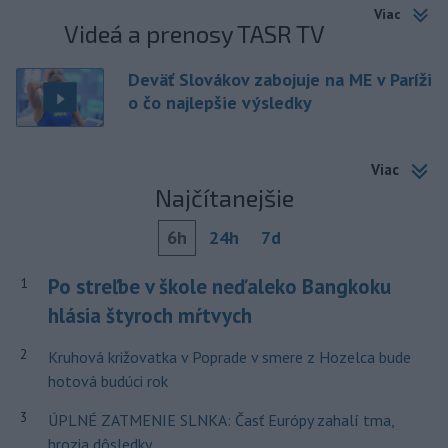
Viac
Videá a prenosy TASR TV
Deväť Slovákov zabojuje na ME v Paríži
o čo najlepšie výsledky
Viac
Najčítanejšie
6h
24h
7d
Po streľbe v škole neďaleko Bangkoku
1
hlásia štyroch mŕtvych
2
Kruhová križovatka v Poprade v smere z Hozelca bude
hotová budúci rok
3
ÚPLNÉ ZATMENIE SLNKA: Časť Európy zahalí tma,
hrozia dôsledky