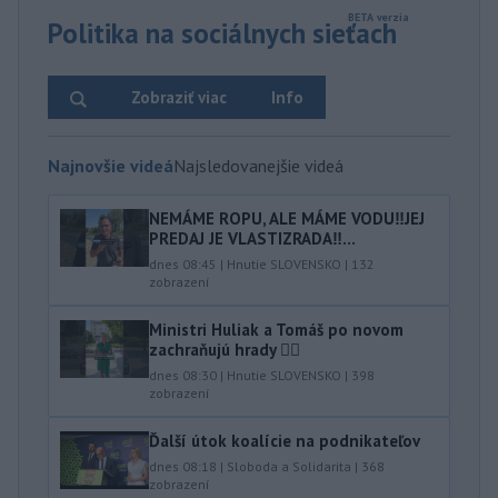
Politika na sociálnych sieťach
Zobraziť viac
Info
Najnovšie videá
Najsledovanejšie videá
NEMÁME ROPU, ALE MÁME VODU‼️JEJ
PREDAJ JE VLASTIZRADA‼️...
dnes 08:45
|
Hnutie SLOVENSKO
|
132
zobrazení
Ministri Huliak a Tomáš po novom
zachraňujú hrady 🤦‍♂️
dnes 08:30
|
Hnutie SLOVENSKO
|
398
zobrazení
Ďalší útok koalície na podnikateľov
dnes 08:18
|
Sloboda a Solidarita
|
368
zobrazení