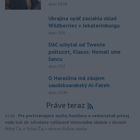
dnes 10:58
Ukrajina opäť zasiahla sklad
Wildberries v Jekaterinburgu
dnes 9:16
DAC schytal od Twente
poltucet, Klauss: Nemali sme
šancu
dnes 9:52
O Haraslína má záujem
saudskoarabský Al-Fateh
dnes 10:44
Práve teraz
-
Pre pretrvávajúce sucho, horúčavy a nedostatok pitnej
11:03
vody
boli do odvolania vyhlásené mimoriadne situácie v obciach
Nižný Čaj a Vyšný Čaj v okrese Košice-okolie.