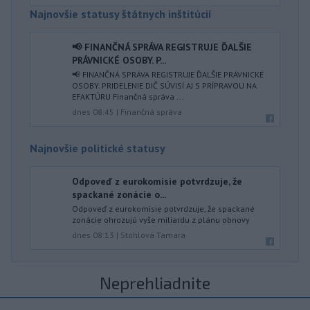
Najnovšie statusy štátnych inštitúcií
📢 FINANČNÁ SPRÁVA REGISTRUJE ĎALŠIE
PRÁVNICKÉ OSOBY. P...
📢 FINANČNÁ SPRÁVA REGISTRUJE ĎALŠIE PRÁVNICKÉ
OSOBY. PRIDELENIE DIČ SÚVISÍ AJ S PRÍPRAVOU NA
EFAKTÚRU Finančná správa ...
dnes 08:45
|
Finančná správa
Najnovšie politické statusy
Odpoveď z eurokomisie potvrdzuje, že
spackané zonácie o...
Odpoveď z eurokomisie potvrdzuje, že spackané
zonácie ohrozujú vyše miliardu z plánu obnovy
dnes 08:13
|
Stohlová Tamara
Neprehliadnite