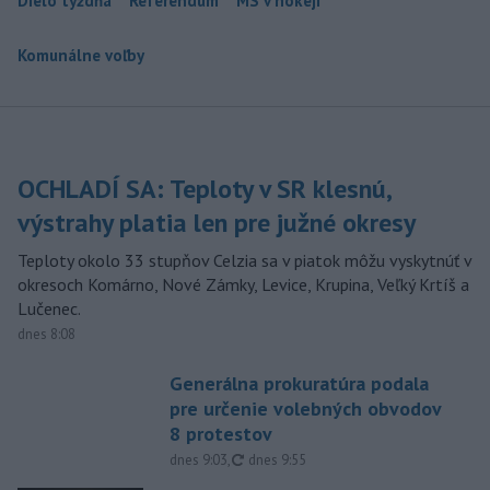
Dielo týždňa
Referendum
MS v hokeji
Komunálne voľby
OCHLADÍ SA: Teploty v SR klesnú,
výstrahy platia len pre južné okresy
Teploty okolo 33 stupňov Celzia sa v piatok môžu vyskytnúť v
okresoch Komárno, Nové Zámky, Levice, Krupina, Veľký Krtíš a
Lučenec.
dnes 8:08
Generálna prokuratúra podala
pre určenie volebných obvodov
8 protestov
aktualizované
dnes 9:03
,
dnes 9:55