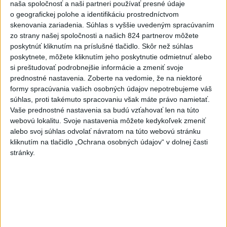
naša spoločnosť a naši partneri používať presné údaje
Slovensko
o geografickej polohe a identifikáciu prostredníctvom
skenovania zariadenia. Súhlas s vyššie uvedeným spracúvaním
Envirorezort: Od začiatku roka 2026
zo strany našej spoločnosti a našich 824 partnerov môžete
usmrtil zásahový tím 28 medveďov
poskytnúť kliknutím na príslušné tlačidlo. Skôr než súhlas
dnes 11:58
poskytnete, môžete kliknutím jeho poskytnutie odmietnuť alebo
si preštudovať podrobnejšie informácie a zmeniť svoje
prednostné nastavenia.
Zoberte na vedomie, že na niektoré
Rodinný deň v Dome ľudového bývania v Šali predstaví
formy spracúvania vašich osobných údajov nepotrebujeme váš
tradičné remeslá
súhlas, proti takémuto spracovaniu však máte právo namietať.
Vaše prednostné nastavenia sa budú vzťahovať len na túto
Enviroorganizácie chcú opravu uznesení k zonáciám
webovú lokalitu. Svoje nastavenia môžete kedykoľvek zmeniť
národných parkov
alebo svoj súhlas odvolať návratom na túto webovú stránku
kliknutím na tlačidlo „Ochrana osobných údajov“ v dolnej časti
Exsudca Pavol P. sa má v prípade nepriamej korupcie postaviť
stránky.
pred súd
Zahraničie
Nemecká polícia zadržala Ukrajinca
podozrivého zo špionáže
dnes 12:26