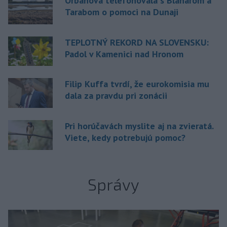
Orbánová telefonovala s Blanárom a
Tarabom o pomoci na Dunaji
TEPLOTNÝ REKORD NA SLOVENSKU:
Padol v Kamenici nad Hronom
Filip Kuffa tvrdí, že eurokomisia mu
dala za pravdu pri zonácii
Pri horúčavách myslite aj na zvieratá.
Viete, kedy potrebujú pomoc?
Správy