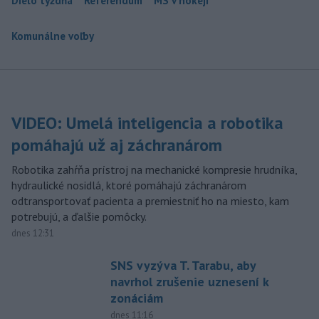
Dielo týždňa
Referendum
MS v hokeji
Komunálne voľby
VIDEO: Umelá inteligencia a robotika
pomáhajú už aj záchranárom
Robotika zahŕňa prístroj na mechanické kompresie hrudníka,
hydraulické nosidlá, ktoré pomáhajú záchranárom
odtransportovať pacienta a premiestniť ho na miesto, kam
potrebujú, a ďalšie pomôcky.
dnes 12:31
SNS vyzýva T. Tarabu, aby
navrhol zrušenie uznesení k
zonáciám
dnes 11:16