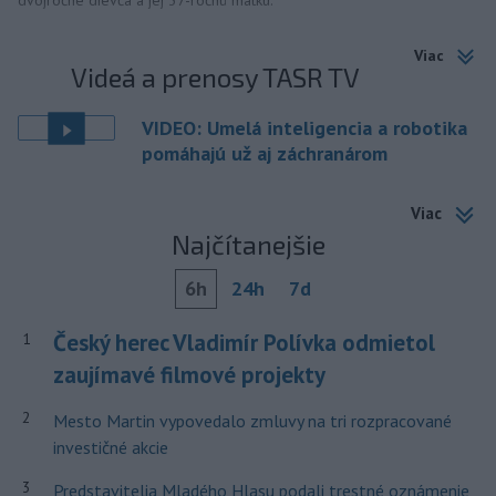
dvojročné dievča a jej 37-ročnú matku.
Viac
Videá a prenosy TASR TV
VIDEO: Umelá inteligencia a robotika
pomáhajú už aj záchranárom
Viac
Najčítanejšie
6h
24h
7d
Český herec Vladimír Polívka odmietol
1
zaujímavé filmové projekty
2
Mesto Martin vypovedalo zmluvy na tri rozpracované
investičné akcie
3
Predstavitelia Mladého Hlasu podali trestné oznámenie