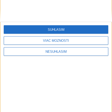
SÚHLASÍM
VIAC MOŽNOSTÍ
NESÚHLASÍM
....