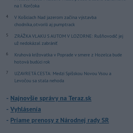
na I. Korčoka
4
V Košiciach Nad jazerom začína výstavba
chodníka,otvorili aj pumptrack
5
ZRÁŽKA VLAKU S AUTOM V LOZORNE: Rušňovodič jej
už nedokázal zabrániť
6
Kruhová križovatka v Poprade v smere z Hozelca bude
hotová budúci rok
7
UZAVRETÁ CESTA: Medzi Spišskou Novou Vsou a
Levočou sa stala nehoda
Najnovšie správy na Teraz.sk
Vyhlásenia
Priame prenosy z Národnej rady SR