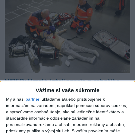
VIDEO: Umelá inteligencia a robotika
pomáhajú už aj záchranárom
Vážime si vaše súkromie
My a naši
partneri
ukladáme a/alebo pristupujeme k
Robotika zahŕňa prístroj na mechanické kompresie hrudníka,
informáciám na zariadení, napríklad pomocou súborov cookies,
hydraulické nosidlá, ktoré pomáhajú záchranárom
a spracúvame osobné údaje, ako sú jedinečné identifikátory a
odtransportovať pacienta a premiestniť ho na miesto, kam
štandardné informácie odosielané zariadením na
potrebujú, a ďalšie pomôcky.
personalizovanú reklamu a obsah, meranie reklamy a obsahu,
dnes 12:31
prieskumy publika a vývoj služieb.
S vaším povolením môže