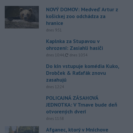
NOVÝ DOMOV: Medveď Artur z
košickej zoo odchádza za
hranice
dnes 9:51
Kaplnka za Stupavou v
ohrození: Zasiahli hasiči
aktualizované
dnes 10:44
,
dnes 10:54
Do kín vstupuje komédia Kuko,
Drobček & Raťafák znovu
zasahujú
dnes 12:24
POLICAJNÁ ZÁSAHOVÁ
JEDNOTKA: V Trnave bude deň
otvorených dverí
dnes 11:58
Afganec, ktorý v Mníchove