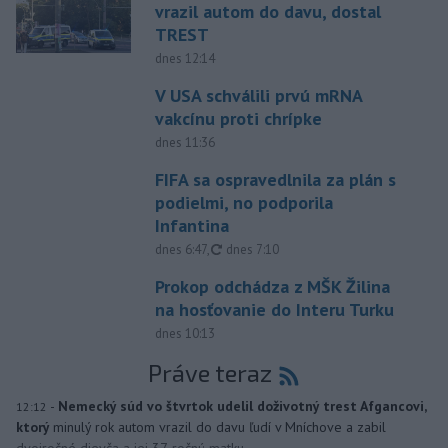
vrazil autom do davu, dostal
TREST
dnes 12:14
V USA schválili prvú mRNA
vakcínu proti chrípke
dnes 11:36
FIFA sa ospravedlnila za plán s
podielmi, no podporila
Infantina
aktualizované
dnes 6:47
,
dnes 7:10
Prokop odchádza z MŠK Žilina
na hosťovanie do Interu Turku
dnes 10:13
Práve teraz
-
Nemecký súd vo štvrtok udelil doživotný trest Afgancovi,
12:12
ktorý
minulý rok autom vrazil do davu ľudí v Mníchove a zabil