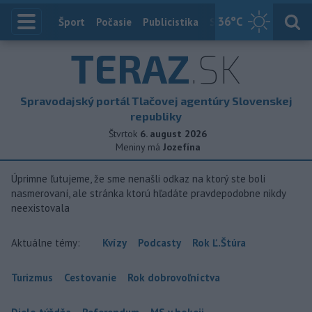
36
°C
Index
Šport
Počasie
Publicistika
Slovensko
Zahranič
TERAZ
.SK
Spravodajský portál Tlačovej agentúry Slovenskej
republiky
Štvrtok
6. august 2026
Meniny má
Jozefína
Úprimne ľutujeme, že sme nenašli odkaz na ktorý ste boli
nasmerovaní, ale stránka ktorú hľadáte pravdepodobne nikdy
neexistovala
Aktuálne témy:
Kvízy
Podcasty
Rok Ľ.Štúra
Turizmus
Cestovanie
Rok dobrovoľníctva