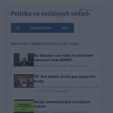
Politika na sociálnych sieťach
Zobraziť viac
Info
Najnovšie videá
Najsledovanejšie videá
Na Taiwane som videl čo prezident
vynechal | Ivan KORČO...
dnes 09:37
|
Korčok Ivan
|
48
zobrazení
TK: Dve skvelé správy pre slovenské
hrady
dnes 09:17
|
Ministerstvo práce, sociálnych vecí
a rodiny SR
|
23
zobrazení
Kolaps ambulantných sociálnych
služieb
dnes 08:02
|
Sloboda a Solidarita
|
260