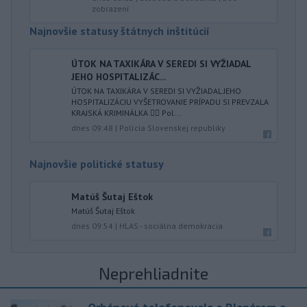
zobrazení
Najnovšie statusy štátnych inštitúcií
ÚTOK NA TAXIKÁRA V SEREDI SI VYŽIADAL
JEHO HOSPITALIZÁC...
ÚTOK NA TAXIKÁRA V SEREDI SI VYŽIADAL JEHO
HOSPITALIZÁCIU VYŠETROVANIE PRÍPADU SI PREVZALA
KRAJSKÁ KRIMINÁLKA 👮‍♂️ Pol...
dnes 09:48
|
Polícia Slovenskej republiky
Najnovšie politické statusy
Matúš Šutaj Eštok
Matúš Šutaj Eštok
dnes 09:54
|
HLAS - sociálna demokracia
Neprehliadnite