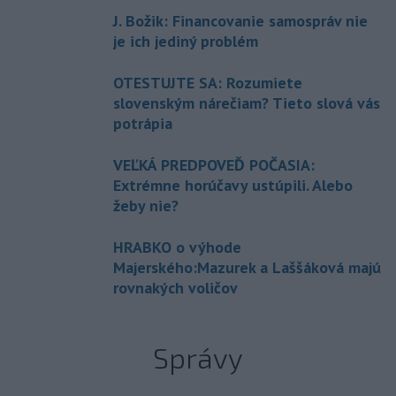
J. Božik: Financovanie samospráv nie
je ich jediný problém
OTESTUJTE SA: Rozumiete
slovenským nárečiam? Tieto slová vás
potrápia
VEĽKÁ PREDPOVEĎ POČASIA:
Extrémne horúčavy ustúpili. Alebo
žeby nie?
HRABKO o výhode
Majerského:Mazurek a Laššáková majú
rovnakých voličov
Správy