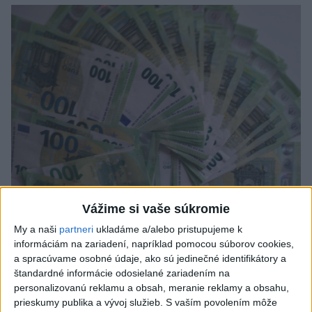
Vážime si vaše súkromie
My a naši
partneri
ukladáme a/alebo pristupujeme k
Analytici NBS: Ekonomika eurozóny
informáciám na zariadení, napríklad pomocou súborov cookies,
odoláva konfliktu, riziká nezmizli
a spracúvame osobné údaje, ako sú jedinečné identifikátory a
štandardné informácie odosielané zariadením na
Počas uplynulých dvoch mesiacov sa ekonomické prostredie v
personalizovanú reklamu a obsah, meranie reklamy a obsahu,
eurozóne zmenilo hneď dvakrát.
prieskumy publika a vývoj služieb.
S vaším povolením môže