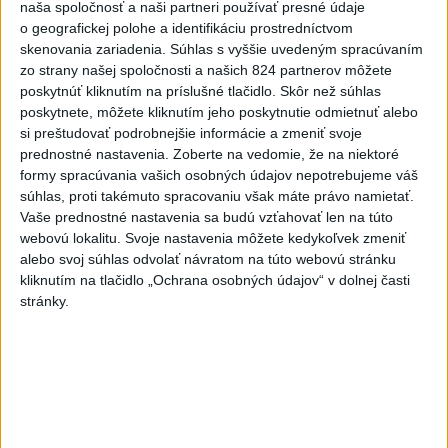
naša spoločnosť a naši partneri používať presné údaje
dnes 9:57
o geografickej polohe a identifikáciu prostredníctvom
Slovensko
skenovania zariadenia. Súhlas s vyššie uvedeným spracúvaním
zo strany našej spoločnosti a našich 824 partnerov môžete
poskytnúť kliknutím na príslušné tlačidlo. Skôr než súhlas
Kríž: Reforma vzdelávania bola a je
poskytnete, môžete kliknutím jeho poskytnutie odmietnuť alebo
potrebná, pretože sa zmenil svet
si preštudovať podrobnejšie informácie a zmeniť svoje
dnes 10:21
prednostné nastavenia.
Zoberte na vedomie, že na niektoré
formy spracúvania vašich osobných údajov nepotrebujeme váš
Program „Koľko Lásky v sebe máš?“ úspešne prepája
súhlas, proti takémuto spracovaniu však máte právo namietať.
generácie
Vaše prednostné nastavenia sa budú vzťahovať len na túto
webovú lokalitu. Svoje nastavenia môžete kedykoľvek zmeniť
Vášaryová: Vnímanie Poľska na Slovensku sa výrazne
alebo svoj súhlas odvolať návratom na túto webovú stránku
zlepšilo
kliknutím na tlačidlo „Ochrana osobných údajov“ v dolnej časti
stránky.
Zbystrite: Ste si istí, že skladujete potraviny správne?
Zahraničie
V Indii protestujú proti nesúladom
pri skúškach do štátnej správy