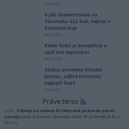
dnes 9:53
V júli zbankrotovalo na
Slovensku 612 ľudí, najviac v
Košickom kraji
dnes 10:11
Káder Košíc je kompletný a
opäť bez legionárov
dnes 10:28
Skalica prelomila žilinskú
kliatbu, zažíva historicky
najlepší štart
dnes 7:44
Práve teraz
-
V Dunaji bol nájdený 61-ročný muž, po ktorom pátrali
10:33
policajti,
hasiči aj členovia Občianskej stráže SR od štvrtka (6. 8.) v
Štúrove.