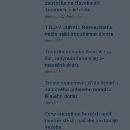
zaútočila na človeka pri
Turanoch, zastrelili
aktualizované
dnes 7:03
,
dnes 7:35
TELO V DUNAJI: Nezvestného
muža našli bez známok života
dnes 10:34
Tragická nehoda: Prevrátil sa
čln, zahynula žena a jej 5-
mesačná dcéra
dnes 6:05
Trump vymenoval Willa Scharfa
za nového právneho poradcu
Bieleho domu
dnes 6:14
Ceny energií na burzách opäť
mierne klesli, naďalej zostávajú
vysoké