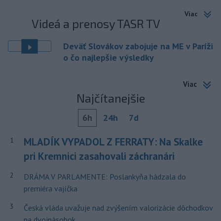
Viac
Videá a prenosy TASR TV
Deväť Slovákov zabojuje na ME v Paríži
o čo najlepšie výsledky
Viac
Najčítanejšie
6h
24h
7d
MLADÍK VYPADOL Z FERRATY: Na Skalke
1
pri Kremnici zasahovali záchranári
2
DRÁMA V PARLAMENTE: Poslankyňa hádzala do
premiéra vajíčka
3
Česká vláda uvažuje nad zvýšením valorizácie dôchodkov
na dvojnásobok