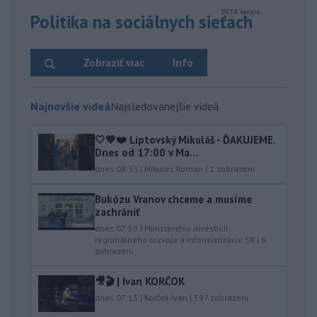
Politika na sociálnych sieťach
Zobraziť viac
Info
Najnovšie videá
Najsledovanejšie videá
🤍💙❤️ Liptovský Mikuláš - ĎAKUJEME.
Dnes od 17:00 v Ma...
dnes 08:33
|
Mikulec Roman
|
1
zobrazení
Bukózu Vranov chceme a musíme
zachrániť
dnes 07:59
|
Ministerstvo investícií,
regionálneho rozvoja a informatizácie SR
|
6
zobrazení
🎥🎬 | Ivan KORČOK
dnes 07:13
|
Korčok Ivan
|
597
zobrazení