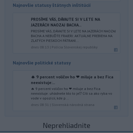
Najnovšie statusy štátnych inštitúcií
PROSÍME VÁS, DÁVAJTE SI V LETE NA
JAZERÁCH NAOZAJ BACHA...
PROSÍME VÁS, DÁVAJTE SI V LETE NA JAZERÁCH NAOZAJ
BACHA A NEBUĎTE FRAJERI: AKTUÁLNE PREBIEHA NA
ZLATÝCH PIESKOCH PÁTRANI...
dnes 08:13
|
Polícia Slovenskej republiky
Najnovšie politické statusy
🔥 9 percent voličov ho ❤ miluje a bez Fica
neexistuje:...
🔥 9 percent voličov ho ❤ miluje a bez Fica
neexistuje: uhádnete kto to je⁉️ Cíti sa ako ryba vo
vode v opozícii, kde p...
dnes 08:31
|
Slovenská národná strana
Neprehliadnite