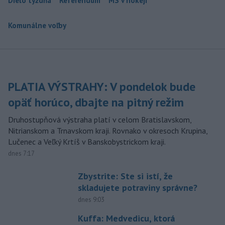
Dielo týždňa
Referendum
MS v hokeji
Komunálne voľby
PLATIA VÝSTRAHY: V pondelok bude
opäť horúco, dbajte na pitný režim
Druhostupňová výstraha platí v celom Bratislavskom,
Nitrianskom a Trnavskom kraji. Rovnako v okresoch Krupina,
Lučenec a Veľký Krtíš v Banskobystrickom kraji.
dnes 7:17
Zbystrite: Ste si istí, že
skladujete potraviny správne?
dnes 9:03
Kuffa: Medvedicu, ktorá