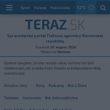
32
°C
Index
Šport
Počasie
Publicistika
Slovensko
Zahranič
TERAZ
.SK
Spravodajský portál Tlačovej agentúry Slovenskej
republiky
Pondelok
10. august 2026
Meniny má
Vavrinec
Úprimne ľutujeme, že sme nenašli odkaz na ktorý ste boli
nasmerovaní, ale stránka ktorú hľadáte pravdepodobne nikdy
neexistovala
Aktuálne témy:
Kvízy
Podcasty
Rok Ľ.Štúra
Turizmus
Cestovanie
Rok dobrovoľníctva