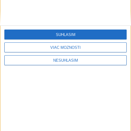
SÚHLASÍM
VIAC MOŽNOSTÍ
NESÚHLASÍM
....