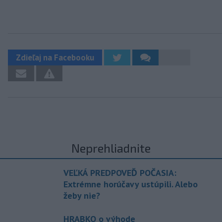
Zdieľaj na Facebooku
Neprehliadnite
VEĽKÁ PREDPOVEĎ POČASIA:
Extrémne horúčavy ustúpili. Alebo
žeby nie?
HRABKO o výhode