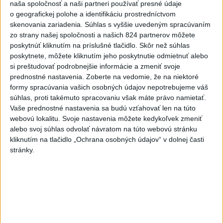
Jozefom Božikom. Reláciu nájdete aj na YouTube a
naša spoločnosť a naši partneri používať presné údaje
podcastových platformách.
o geografickej polohe a identifikáciu prostredníctvom
dnes 7:00
skenovania zariadenia. Súhlas s vyššie uvedeným spracúvaním
zo strany našej spoločnosti a našich 824 partnerov môžete
V nedeľu bude jasno alebo len
poskytnúť kliknutím na príslušné tlačidlo. Skôr než súhlas
malá oblačnosť
poskytnete, môžete kliknutím jeho poskytnutie odmietnuť alebo
si preštudovať podrobnejšie informácie a zmeniť svoje
dnes 6:14
prednostné nastavenia.
Zoberte na vedomie, že na niektoré
DRÁMA V PARLAMENTE:
formy spracúvania vašich osobných údajov nepotrebujeme váš
Poslankyňa hádzala do
súhlas, proti takémuto spracovaniu však máte právo namietať.
Vaše prednostné nastavenia sa budú vzťahovať len na túto
premiéra vajíčka
webovú lokalitu. Svoje nastavenia môžete kedykoľvek zmeniť
včera 20:16
alebo svoj súhlas odvolať návratom na túto webovú stránku
OTESTUJTE SA: Rozumiete
kliknutím na tlačidlo „Ochrana osobných údajov“ v dolnej časti
stránky.
slovenským nárečiam? Tieto
slová vás potrápia
dnes 7:00
Slovensko čakajú astronomické
úkazy, zatmenie Slnka striedajú
Perzeidy