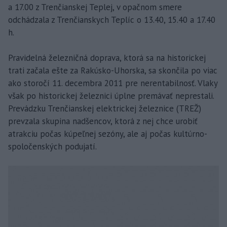
a 17.00 z Trenčianskej Teplej, v opačnom smere
odchádzala z Trenčianskych Teplíc o 13.40, 15.40 a 17.40
h.
Pravidelná železničná doprava, ktorá sa na historickej
trati začala ešte za Rakúsko-Uhorska, sa skončila po viac
ako storočí 11. decembra 2011 pre nerentabilnosť. Vlaky
však po historickej železnici úplne premávať neprestali.
Prevádzku Trenčianskej elektrickej železnice (TREŽ)
prevzala skupina nadšencov, ktorá z nej chce urobiť
atrakciu počas kúpeľnej sezóny, ale aj počas kultúrno-
spoločenských podujatí.