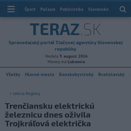
Index
Šport
Počasie
Publicistika
Slovensko
Zahranič
TERAZ
.SK
Spravodajský portál Tlačovej agentúry Slovenskej
republiky
Nedela
9. august 2026
Meniny má
Ľubomíra
Všetky
Hlavné mesto
Banskobystrický
Bratislavský
< sekcia
Regióny
Trenčiansku elektrickú
železnicu dnes oživila
Trojkráľová električka