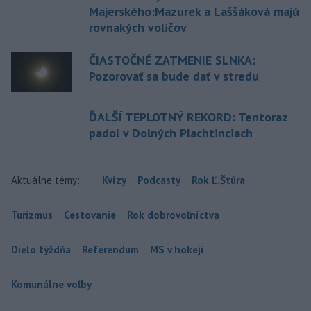
Majerského:Mazurek a Laššáková majú
rovnakých voličov
ČIASTOČNÉ ZATMENIE SLNKA:
Pozorovať sa bude dať v stredu
ĎALŠÍ TEPLOTNÝ REKORD: Tentoraz
padol v Dolných Plachtinciach
Aktuálne témy:
Kvízy
Podcasty
Rok Ľ.Štúra
Turizmus
Cestovanie
Rok dobrovoľníctva
Dielo týždňa
Referendum
MS v hokeji
Komunálne voľby