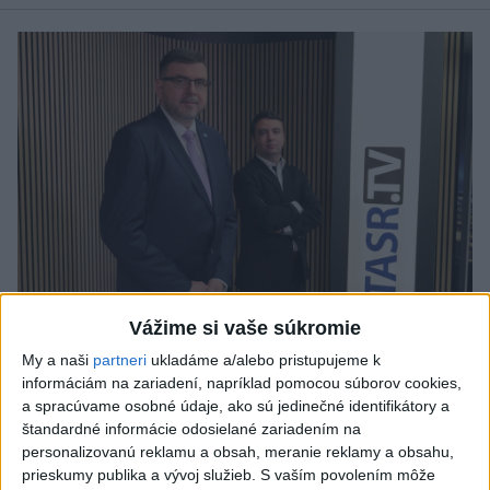
Vážime si vaše súkromie
My a naši
partneri
ukladáme a/alebo pristupujeme k
J. Božik: Financovanie samospráv nie je
informáciám na zariadení, napríklad pomocou súborov cookies,
ich jediný problém
a spracúvame osobné údaje, ako sú jedinečné identifikátory a
štandardné informácie odosielané zariadením na
V relácii Štúdio TASR sa Oliver Remiaš o reforme samospráv
personalizovanú reklamu a obsah, meranie reklamy a obsahu,
rozprával s predsedom Združenia miest a obcí Slovenska
prieskumy publika a vývoj služieb.
S vaším povolením môže