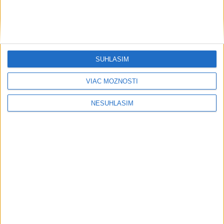
MO: Požiar vo Vojenskom obvode Záhorie sa podarilo dostať
pod kontrolu
SÚHLASÍM
VIAC MOŽNOSTÍ
Neprehliadnite
NESÚHLASÍM
V Budapešti opäť padol teplotný
rekord, tretí za päť týždňov
VIDEO: Umelá inteligencia a robotika
pomáhajú už aj záchranárom
Orbánová telefonovala s Blanárom a
Tarabom o pomoci na Dunaji