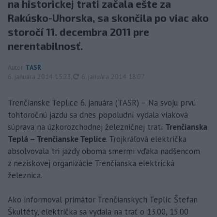
na historickej trati začala ešte za
Rakúsko-Uhorska, sa skončila po viac ako
storočí 11. decembra 2011 pre
nerentabilnosť.
Autor
TASR
aktualizované
6. januára 2014 15:23
,
6. januára 2014 18:07
Trenčianske Teplice 6. januára (TASR) – Na svoju prvú
tohtoročnú jazdu sa dnes popoludní vydala vlaková
súprava na úzkorozchodnej železničnej trati
Trenčianska
Teplá – Trenčianske Teplice
. Trojkráľová električka
absolvovala tri jazdy oboma smermi vďaka nadšencom
z neziskovej organizácie Trenčianska elektrická
železnica.
Ako informoval primátor Trenčianskych Teplíc Štefan
Škultéty, električka sa vydala na trať o 13.00, 15.00