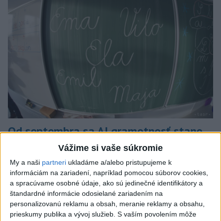
Od septembra sa AI gramotnosť stane
súčasťou vzdelávania na ZŠ
Vážime si vaše súkromie
My a naši
partneri
ukladáme a/alebo pristupujeme k
Žiaci sa budú podľa ministerstva učiť rozumieť tomu, ako AI
informáciám na zariadení, napríklad pomocou súborov cookies,
funguje, kde sú jej limity, aj to, ako si budovať zdravý vzťah k
a spracúvame osobné údaje, ako sú jedinečné identifikátory a
technológiám.
štandardné informácie odosielané zariadením na
dnes 10:53
personalizovanú reklamu a obsah, meranie reklamy a obsahu,
prieskumy publika a vývoj služieb.
S vaším povolením môže
Slovensko