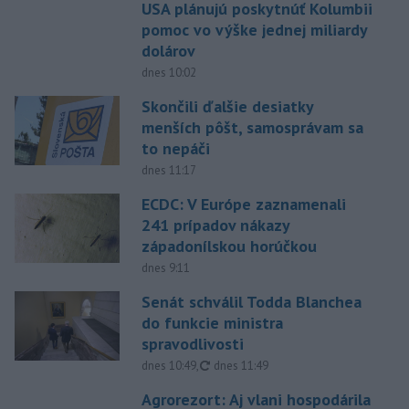
USA plánujú poskytnúť Kolumbii
pomoc vo výške jednej miliardy
dolárov
dnes 10:02
Skončili ďalšie desiatky
menších pôšt, samosprávam sa
to nepáči
dnes 11:17
ECDC: V Európe zaznamenali
241 prípadov nákazy
západonílskou horúčkou
dnes 9:11
Senát schválil Todda Blanchea
do funkcie ministra
spravodlivosti
aktualizované
dnes 10:49
,
dnes 11:49
Agrorezort: Aj vlani hospodárila