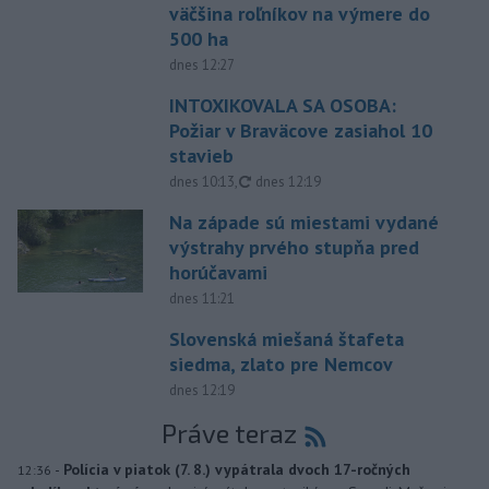
väčšina roľníkov na výmere do
500 ha
dnes 12:27
INTOXIKOVALA SA OSOBA:
Požiar v Braväcove zasiahol 10
stavieb
aktualizované
dnes 10:13
,
dnes 12:19
Na západe sú miestami vydané
výstrahy prvého stupňa pred
horúčavami
dnes 11:21
Slovenská miešaná štafeta
siedma, zlato pre Nemcov
dnes 12:19
Práve teraz
-
Polícia v piatok (7. 8.) vypátrala dvoch 17-ročných
12:36