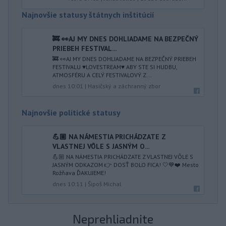
Najnovšie statusy štátnych inštitúcií
🚒 👀AJ MY DNES DOHLIADAME NA BEZPEČNÝ
PRIEBEH FESTIVAL...
🚒 👀AJ MY DNES DOHLIADAME NA BEZPEČNÝ PRIEBEH
FESTIVALU ♥️LOVESTREAM♥️ ABY STE SI HUDBU,
ATMOSFÉRU A CELÝ FESTIVALOVÝ Z...
dnes 10:01
|
Hasičský a záchranný zbor
Najnovšie politické statusy
💪🏼 NA NÁMESTIA PRICHÁDZATE Z
VLASTNEJ VÔLE S JASNÝM O...
💪🏼 NA NÁMESTIA PRICHÁDZATE Z VLASTNEJ VÔLE S
JASNÝM ODKAZOM 👉 DOSŤ BOLO FICA! 🤍💙❤️ Mesto
Rožňava ĎAKUJEME!
dnes 10:11
|
Šipoš Michal
Neprehliadnite