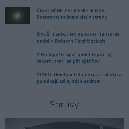
ČIASTOČNÉ ZATMENIE SLNKA:
Pozorovať sa bude dať v stredu
ĎALŠÍ TEPLOTNÝ REKORD: Tentoraz
padol v Dolných Plachtinciach
V Budapešti opäť padol teplotný
rekord, tretí za päť týždňov
VIDEO: Umelá inteligencia a robotika
pomáhajú už aj záchranárom
Správy