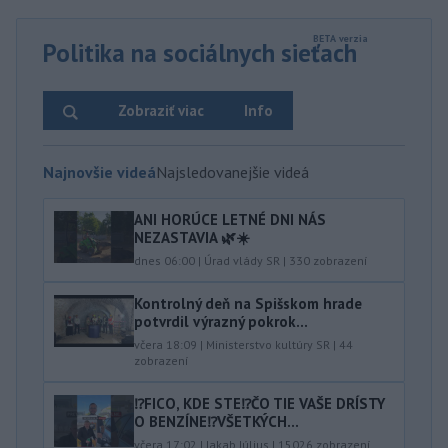
Politika na sociálnych sieťach
Zobraziť viac
Info
Najnovšie videá
Najsledovanejšie videá
ANI HORÚCE LETNÉ DNI NÁS
NEZASTAVIA 🌿☀️
dnes 06:00
|
Úrad vlády SR
|
330
zobrazení
Kontrolný deň na Spišskom hrade
potvrdil výrazný pokrok...
včera 18:09
|
Ministerstvo kultúry SR
|
44
zobrazení
⁉️FICO, KDE STE⁉️ČO TIE VAŠE DRÍSTY
O BENZÍNE⁉️VŠETKÝCH...
včera 17:02
|
Jakab Július
|
15026
zobrazení