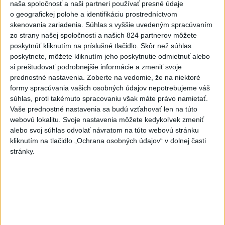
naša spoločnosť a naši partneri používať presné údaje
o geografickej polohe a identifikáciu prostredníctvom
Dielo týždňa SNG: Za(k)liate peniaze
skenovania zariadenia. Súhlas s vyššie uvedeným spracúvaním
- liatie od Miloša Boďu
zo strany našej spoločnosti a našich 824 partnerov môžete
dnes 10:18
poskytnúť kliknutím na príslušné tlačidlo. Skôr než súhlas
poskytnete, môžete kliknutím jeho poskytnutie odmietnuť alebo
si preštudovať podrobnejšie informácie a zmeniť svoje
prednostné nastavenia.
Zoberte na vedomie, že na niektoré
Klimatológ: Zeleň môže významným spôsobom
formy spracúvania vašich osobných údajov nepotrebujeme váš
ovplyvňovať klímu miest
súhlas, proti takémuto spracovaniu však máte právo namietať.
Vaše prednostné nastavenia sa budú vzťahovať len na túto
Pamiatkári: Projekty obnovy sa môžu uchádzať o ocenenie
webovú lokalitu. Svoje nastavenia môžete kedykoľvek zmeniť
Europa Nostra
alebo svoj súhlas odvolať návratom na túto webovú stránku
kliknutím na tlačidlo „Ochrana osobných údajov“ v dolnej časti
A. Danko vylúčil, že by sa SNS pred voľbami spájala, avizuje
stránky.
zmeny
Zahraničie
Americký Senát schválil financovanie
úradov, aby zamedzil shutdownu