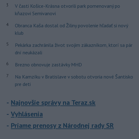
3
V časti Košice-Krásna otvorili park pomenovaný po
kňazovi Semivanovi
4
Obranca Kaša dostal od Žiliny povolenie hľadať si nový
klub
5
Pekárka zachránila život svojim zákazníkom, ktorí sa pár
dní neukázali
6
Brezno obnovuje zastávky MHD
7
Na Kamzíku v Bratislave v sobotu otvoria nové Šantisko
pre deti
Najnovšie správy na Teraz.sk
Vyhlásenia
Priame prenosy z Národnej rady SR