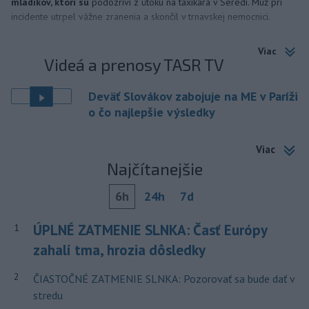
mladíkov, ktorí sú
podozriví z útoku na taxikára v Seredi. Muž pri
incidente utrpel vážne zranenia a skončil v trnavskej nemocnici.
Viac
Videá a prenosy TASR TV
Deväť Slovákov zabojuje na ME v Paríži
o čo najlepšie výsledky
Viac
Najčítanejšie
6h
24h
7d
ÚPLNÉ ZATMENIE SLNKA: Časť Európy
1
zahalí tma, hrozia dôsledky
2
ČIASTOČNÉ ZATMENIE SLNKA: Pozorovať sa bude dať v
stredu