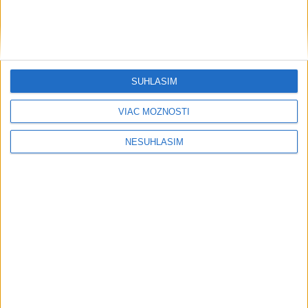
SÚHLASÍM
VIAC MOŽNOSTÍ
NESÚHLASÍM
....