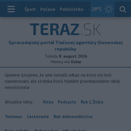
29
°C
Index
Šport
Počasie
Publicistika
Slovensko
Zahranič
TERAZ
.SK
Spravodajský portál Tlačovej agentúry Slovenskej
republiky
Sobota
8. august 2026
Meniny má
Oskar
Úprimne ľutujeme, že sme nenašli odkaz na ktorý ste boli
nasmerovaní, ale stránka ktorú hľadáte pravdepodobne nikdy
neexistovala
Aktuálne témy:
Kvízy
Podcasty
Rok Ľ.Štúra
Turizmus
Cestovanie
Rok dobrovoľníctva