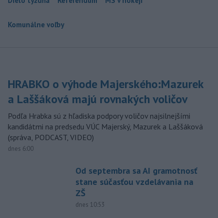
Dielo týždňa
Referendum
MS v hokeji
Komunálne voľby
HRABKO o výhode Majerského:Mazurek
a Laššáková majú rovnakých voličov
Podľa Hrabka sú z hľadiska podpory voličov najsilnejšími
kandidátmi na predsedu VÚC Majerský, Mazurek a Laššáková
(správa, PODCAST, VIDEO)
dnes 6:00
Od septembra sa AI gramotnosť
stane súčasťou vzdelávania na
ZŠ
dnes 10:53