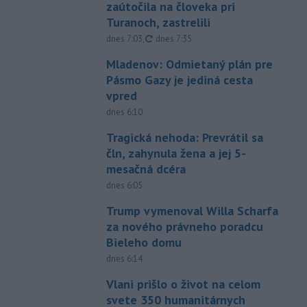
zaútočila na človeka pri
Turanoch, zastrelili
aktualizované
dnes 7:03
,
dnes 7:35
Mladenov: Odmietaný plán pre
Pásmo Gazy je jediná cesta
vpred
dnes 6:10
Tragická nehoda: Prevrátil sa
čln, zahynula žena a jej 5-
mesačná dcéra
dnes 6:05
Trump vymenoval Willa Scharfa
za nového právneho poradcu
Bieleho domu
dnes 6:14
Vlani prišlo o život na celom
svete 350 humanitárnych