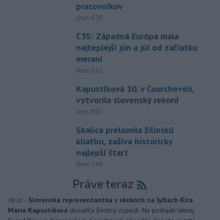
pracovníkov
dnes 6:20
C3S: Západná Európa mala
najteplejší jún a júl od začiatku
meraní
dnes 6:16
Kapustíková 10. v Courcheveli,
vytvorila slovenský rekord
dnes 8:02
Skalica prelomila žilinskú
kliatbu, zažíva historicky
najlepší štart
dnes 7:44
Práve teraz
-
Slovenská reprezentantka v skokoch na lyžiach Kira
08:02
Mária Kapustíková
dosiahla životný úspech. Na podujatí letnej