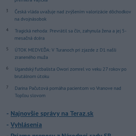
3
Česká vláda uvažuje nad zvýšením valorizácie dôchodkov
na dvojnásobok
4
Tragická nehoda: Prevrátil sa čln, zahynula žena a jej 5-
mesačná dcéra
5
ÚTOK MEDVEĎA: V Turanoch pri zjazde z D1 našli
zraneného muža
6
Ugandský futbalista Owori zomrel vo veku 27 rokov po
brutálnom útoku
7
Darina Pačutová pomáha pacientom vo Vranove nad
Topľou slovom
Najnovšie správy na Teraz.sk
Vyhlásenia
Priame prenosy z Národnej rady SR