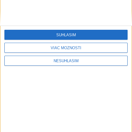
SÚHLASÍM
VIAC MOŽNOSTÍ
NESÚHLASÍM
....