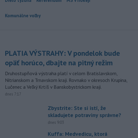
Dielo týždňa
Referendum
MS v hokeji
Komunálne voľby
PLATIA VÝSTRAHY: V pondelok bude
opäť horúco, dbajte na pitný režim
Druhostupňová výstraha platí v celom Bratislavskom,
Nitrianskom a Trnavskom kraji. Rovnako v okresoch Krupina,
Lučenec a Veľký Krtíš v Banskobystrickom kraji.
dnes 7:17
Zbystrite: Ste si istí, že
skladujete potraviny správne?
dnes 9:03
Kuffa: Medvedicu, ktorá