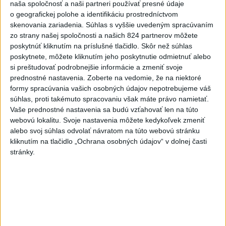
naša spoločnosť a naši partneri používať presné údaje
Slovensko
o geografickej polohe a identifikáciu prostredníctvom
skenovania zariadenia. Súhlas s vyššie uvedeným spracúvaním
Vášaryová: Vnímanie Poľska na
zo strany našej spoločnosti a našich 824 partnerov môžete
Slovensku sa výrazne zlepšilo
poskytnúť kliknutím na príslušné tlačidlo. Skôr než súhlas
dnes 9:05
poskytnete, môžete kliknutím jeho poskytnutie odmietnuť alebo
si preštudovať podrobnejšie informácie a zmeniť svoje
prednostné nastavenia.
Zoberte na vedomie, že na niektoré
Zbystrite: Ste si istí, že skladujete potraviny správne?
formy spracúvania vašich osobných údajov nepotrebujeme váš
súhlas, proti takémuto spracovaniu však máte právo namietať.
Vaše prednostné nastavenia sa budú vzťahovať len na túto
Hasiči za uplynulý týždeň zasahovali 962-krát, najmä pre
webovú lokalitu. Svoje nastavenia môžete kedykoľvek zmeniť
požiare
alebo svoj súhlas odvolať návratom na túto webovú stránku
kliknutím na tlačidlo „Ochrana osobných údajov“ v dolnej časti
Pamätný deň obetí banských nešťastí pripomína tragédiu v
stránky.
Handlovej
Zahraničie
Peru oznámilo úmrtie občanov
naverbovaných Ruskom do vojny s