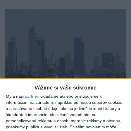
Vážime si vaše súkromie
Tragická nehoda: Prevrátil sa čln,
My a naši
partneri
ukladáme a/alebo pristupujeme k
informáciám na zariadení, napríklad pomocou súborov cookies,
zahynula žena a jej 5-mesačná dcéra
a spracúvame osobné údaje, ako sú jedinečné identifikátory a
štandardné informácie odosielané zariadením na
Polícia vedie trestné stíhanie voči vodičovi.
personalizovanú reklamu a obsah, meranie reklamy a obsahu,
dnes 6:05
prieskumy publika a vývoj služieb.
S vaším povolením môže