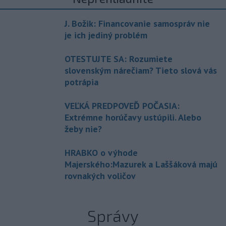
J. Božik: Financovanie samospráv nie
je ich jediný problém
OTESTUJTE SA: Rozumiete
slovenským nárečiam? Tieto slová vás
potrápia
VEĽKÁ PREDPOVEĎ POČASIA:
Extrémne horúčavy ustúpili. Alebo
žeby nie?
HRABKO o výhode
Majerského:Mazurek a Laššáková majú
rovnakých voličov
Správy