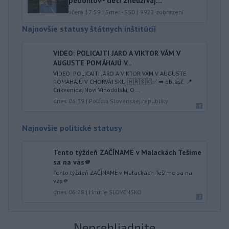
pedofilov - deti zneužívaj...
včera 17:59
|
Smer - SSD
|
9922
zobrazení
Najnovšie statusy štátnych inštitúcií
VIDEO: POLICAJTI JARO A VIKTOR VÁM V
AUGUSTE POMÁHAJÚ V...
VIDEO: POLICAJTI JARO A VIKTOR VÁM V AUGUSTE
POMÁHAJÚ V CHORVÁTSKU 🇭🇷🇸🇰✅ ➡ oblasť: 📍
Crikvenica, Novi Vinodolski, O...
dnes 06:39
|
Polícia Slovenskej republiky
Najnovšie politické statusy
Tento týždeň ZAČÍNAME v Malackách Tešíme
sa na vás🫵
Tento týždeň ZAČÍNAME v Malackách Tešíme sa na
vás🫵
dnes 06:28
|
Hnutie SLOVENSKO
Neprehliadnite