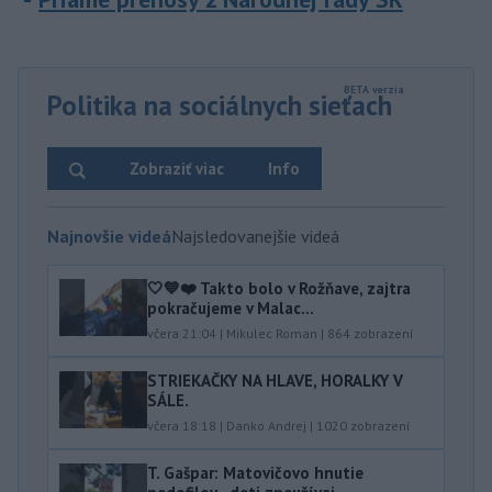
Politika na sociálnych sieťach
Zobraziť viac
Info
Najnovšie videá
Najsledovanejšie videá
🤍💙❤️ Takto bolo v Rožňave, zajtra
pokračujeme v Malac...
včera 21:04
|
Mikulec Roman
|
864
zobrazení
STRIEKAČKY NA HLAVE, HORALKY V
SÁLE.
včera 18:18
|
Danko Andrej
|
1020
zobrazení
T. Gašpar: Matovičovo hnutie