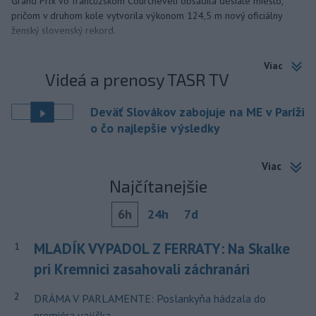
Grand Prix vo francúzskom Courcheveli obsadila desiate miesto,
pričom v druhom kole vytvorila výkonom 124,5 m nový oficiálny
ženský slovenský rekord.
Viac
Videá a prenosy TASR TV
Deväť Slovákov zabojuje na ME v Paríži
o čo najlepšie výsledky
Viac
Najčítanejšie
6h
24h
7d
MLADÍK VYPADOL Z FERRATY: Na Skalke
1
pri Kremnici zasahovali záchranári
2
DRÁMA V PARLAMENTE: Poslankyňa hádzala do
premiéra vajíčka