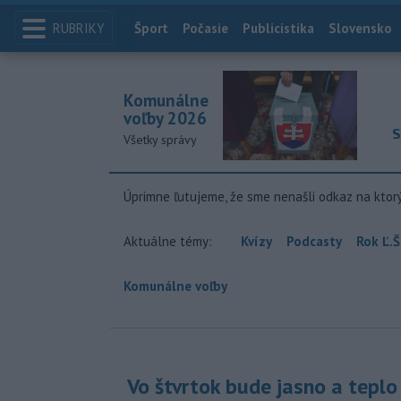
RUBRIKY
Index
Šport
Počasie
Publicistika
Slovensko
Komunálne
voľby 2026
S
Všetky správy
Úprimne ľutujeme, že sme nenašli odkaz na ktor
Aktuálne témy:
Kvízy
Podcasty
Rok Ľ.Š
Komunálne voľby
Vo štvrtok bude jasno a teplo