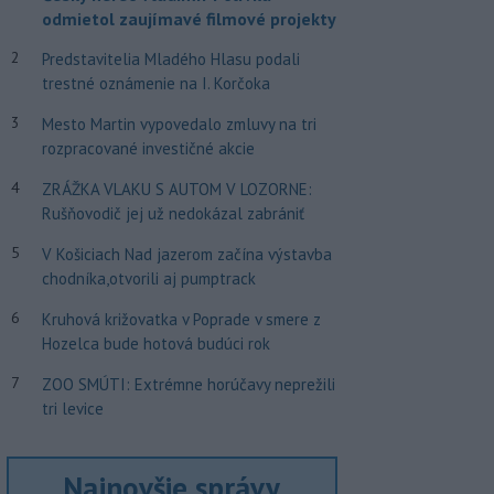
odmietol zaujímavé filmové projekty
2
Predstavitelia Mladého Hlasu podali
trestné oznámenie na I. Korčoka
3
Mesto Martin vypovedalo zmluvy na tri
rozpracované investičné akcie
4
ZRÁŽKA VLAKU S AUTOM V LOZORNE:
Rušňovodič jej už nedokázal zabrániť
5
V Košiciach Nad jazerom začína výstavba
chodníka,otvorili aj pumptrack
6
Kruhová križovatka v Poprade v smere z
Hozelca bude hotová budúci rok
7
ZOO SMÚTI: Extrémne horúčavy neprežili
tri levice
Najnovšie správy