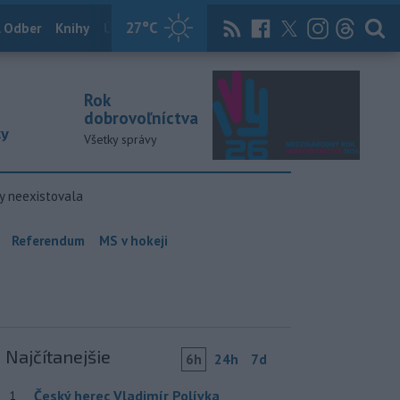
27
°C
 Odber
Knihy
Útulkovo
Magazín
News Now
Archív
TASR
Rok
dobrovoľníctva
ky
Všetky správy
y neexistovala
Referendum
MS v hokeji
Najčítanejšie
6h
24h
7d
Český herec Vladimír Polívka
1