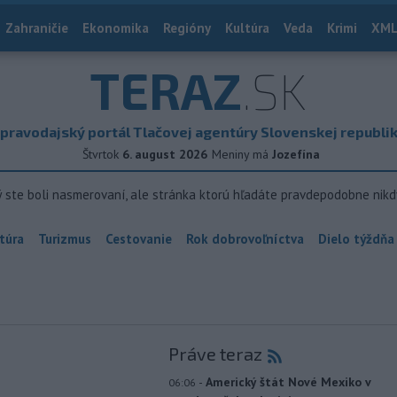
Zahraničie
Ekonomika
Regióny
Kultúra
Veda
Krimi
XML
TERAZ
.SK
pravodajský portál Tlačovej agentúry Slovenskej republi
Štvrtok
6. august 2026
Meniny má
Jozefína
ý ste boli nasmerovaní, ale stránka ktorú hľadáte pravdepodobne nikd
túra
Turizmus
Cestovanie
Rok dobrovoľníctva
Dielo týždňa
Práve teraz
-
Americký štát Nové Mexiko v
06:06