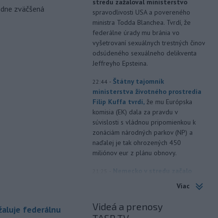
stredu zažaloval ministerstvo
odne zväčšená
spravodlivosti USA a povereného
ministra Todda Blanchea. Tvrdí, že
federálne úrady mu bránia vo
vyšetrovaní sexuálnych trestných činov
odsúdeného sexuálneho delikventa
Jeffreyho Epsteina.
-
Štátny tajomník
22:44
ministerstva životného prostredia
Filip Kuffa tvrdí,
že mu Európska
komisia (EK) dala za pravdu v
súvislosti s vládnou pripomienkou k
zonáciám národných parkov (NP) a
naďalej je tak ohrozených 450
miliónov eur z plánu obnovy.
-
Nemecko v stredu začalo
21:25
vyšetrovanie po tom, ako sa v noci
Viac
v
blízkosti vzletovej a pristávacej
dráhy na letisku Lipsko/Halle našiel
Videá a prenosy
aluje federálnu
dron naložený výbušninami.