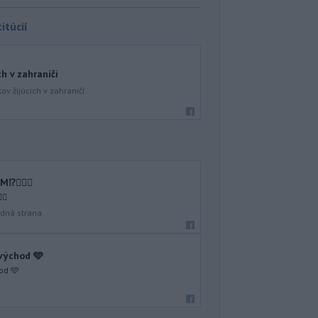
itúcií
ch v zahraničí
ov žijúcich v zahraničí
🤷🏻‍♂️
♂️
dná strana
 východ 🩵
od 🩵