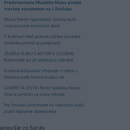
Predstavitelia Mladého Hlasu podali
trestné oznámenie na I. Korčoka
Mesto Martin vypovedalo zmluvy na tri
rozpracované investičné akcie
V Košiciach Nad jazerom začína výstavba
chodníka,otvorili aj pumptrack
ZRÁŽKA VLAKU S AUTOM V LOZORNE:
Rušňovodič jej už nedokázal zabrániť
Kruhová križovatka v Poprade v smere z
Hozelca bude hotová budúci rok
UZAVRETÁ CESTA: Medzi Spišskou Novou
Vsou a Levočou sa stala nehoda
Pre festival Lovestream vo Vajnoroch budú
platiť dopravné obmedzenia
ajnovšie
zo Správ