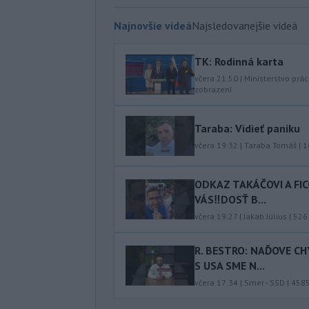
Najnovšie videá
Najsledovanejšie videá
TK: Rodinná karta
včera 21:50
|
Ministerstvo prác
zobrazení
Taraba: Vidieť paniku
včera 19:32
|
Taraba Tomáš
|
1
ODKAZ TAKÁČOVI A FI
VÁS‼️DOSŤ B...
včera 19:27
|
Jakab Július
|
526
R. BESTRO: NAĎOVE C
S USA SME N...
včera 17:34
|
Smer - SSD
|
458