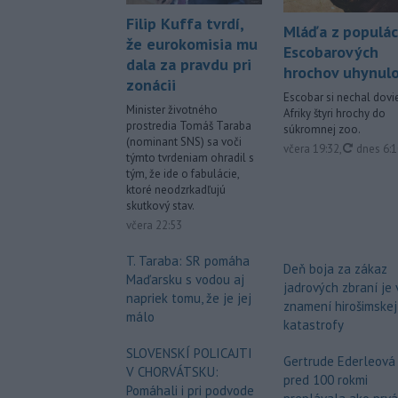
Filip Kuffa tvrdí,
Mláďa z populác
že eurokomisia mu
Escobarových
dala za pravdu pri
hrochov uhynul
zonácii
Escobar si nechal dovie
Minister životného
Afriky štyri hrochy do
prostredia Tomáš Taraba
súkromnej zoo.
(nominant SNS) sa voči
aktualiz
včera 19:32
,
dnes 6:
týmto tvrdeniam ohradil s
tým, že ide o fabulácie,
ktoré neodzrkadľujú
skutkový stav.
včera 22:53
T. Taraba: SR pomáha
Deň boja za zákaz
Maďarsku s vodou aj
jadrových zbraní je 
napriek tomu, že je jej
znamení hirošimskej
málo
katastrofy
SLOVENSKÍ POLICAJTI
Gertrude Ederleová
V CHORVÁTSKU:
pred 100 rokmi
Pomáhali i pri podvode