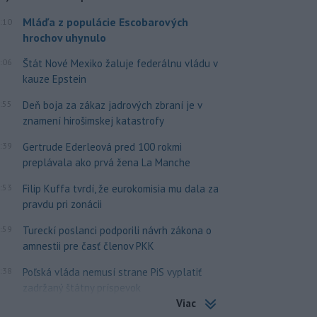
Mláďa z populácie Escobarových
:10
hrochov uhynulo
:06
Štát Nové Mexiko žaluje federálnu vládu v
kauze Epstein
:55
Deň boja za zákaz jadrových zbraní je v
znamení hirošimskej katastrofy
:39
Gertrude Ederleová pred 100 rokmi
preplávala ako prvá žena La Manche
:53
Filip Kuffa tvrdí, že eurokomisia mu dala za
pravdu pri zonácii
:59
Tureckí poslanci podporili návrh zákona o
amnestii pre časť členov PKK
:38
Poľská vláda nemusí strane PiS vyplatiť
zadržaný štátny príspevok
Viac