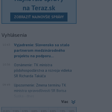
na Teraz.sk
ZOBRAZIŤ NAJNOVŠIE SPRÁVY
Vyhlásenia
Vyjadrenie: Slovensko sa stalo
10:43
partnerom medzinárodného
projektu na podporu...
10:36
Oznámenie: TK ministra
pôdohospodárstva a rozvoja vidieka
SR Richarda Takáča
09:49
Upozornenie: Zmena termínu TK
ministra spravodlivosti SR Borisa
Suska - dnes
Viac