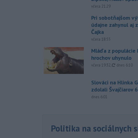
včera 21:29
Pri sobotňajšom v
údajne zahynul aj 
Čajka
včera 18:55
Mláďa z populácie
hrochov uhynulo
aktualizovan
včera 19:32
,
dnes 6:10
Slováci na Hlinka 
zdolali Švajčiarov 6
dnes 6:01
Politika na sociálnych 