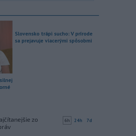
Slovensko trápi sucho: V prírode
sa prejavuje viacerými spôsobmi
silnej
borné
jčítanejšie zo
6h
24h
7d
práv