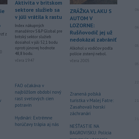
Chorvátsku uctila pamiatku dvoch
Aktivita v britskom
slovenských vojakov, ktorí zahynuli pri
sektore služieb sa
06
ie
ZRÁŽKA VLAKU S
plnení úloh v mierovej misii
v júli vrátila k rastu
AUTOM V
Organizácie Spojených národov
o
LOZORNE:
Index nákupných
UNPROFOR v bývalej Juhoslávii.
06
manažérov S&P Global pre
Rušňovodič jej už
zť z
britský sektor služieb
-
Vo vodnej ploche Veľký
nedokázal zabrániť
16:40
dosiahol v júli 52,1 bodu
Draždiak v bratislavskej Petržalke
05
oproti júnovej hodnote
Alkohol u vodičov podľa
sa v
stredu popoludní utopil 53-ročný
ované
10
48,8 bodu.
polície zistený nebol.
muž.
včera 19:47
včera 20:05
05
-
Starosta španielskeho
16:01
mesta Ceuta Juan Jesús Vivas v
22
stredu
požiadal vládu v Madride o
FAO očakáva v
pomoc v súvislosti so stovkami detí,
najbližšom období nový
Zranená poľská
ktoré zostali v tejto exkláve po
rast svetových cien
v
turistka v Malej Fatre:
21
minulotýždňovej migračnej vlne.
potravín
Zasahovali horskí
záchranári
Viac >
Hydinári: Extrémne
21
horúčavy trápia aj nás
NEŠŤASTIE NA
BAGROVISKU: Polícia