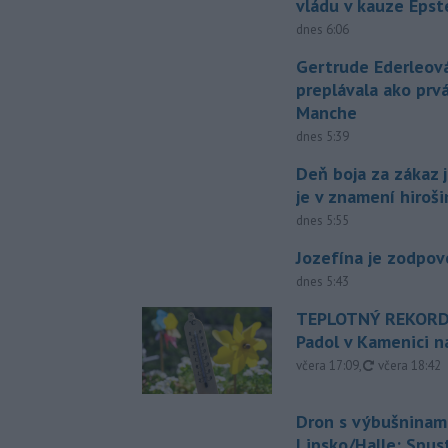
vládu v kauze Epst
dnes 6:06
Gertrude Ederleov
preplávala ako prv
Manche
dnes 5:39
Deň boja za zákaz 
je v znamení hiroš
dnes 5:55
Jozefína je zodpo
dnes 5:43
TEPLOTNÝ REKORD
Padol v Kamenici 
aktualizovan
včera 17:09
,
včera 18:42
Dron s výbušninami
Lipsko/Halle: Spus