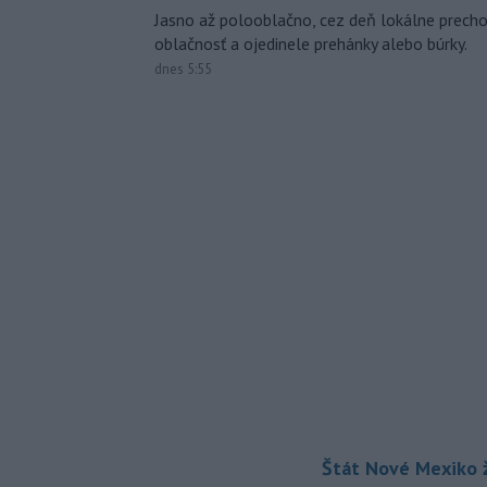
Jasno až polooblačno, cez deň lokálne prech
oblačnosť a ojedinele prehánky alebo búrky.
dnes 5:55
Štát Nové Mexiko ž