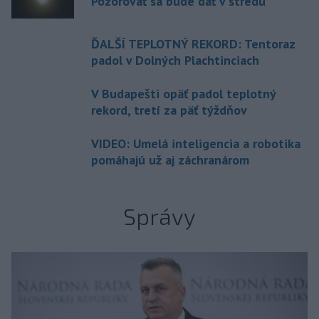
Pozorovať sa bude dať v stredu
ĎALŠÍ TEPLOTNÝ REKORD: Tentoraz
padol v Dolných Plachtinciach
V Budapešti opäť padol teplotný
rekord, tretí za päť týždňov
VIDEO: Umelá inteligencia a robotika
pomáhajú už aj záchranárom
Správy