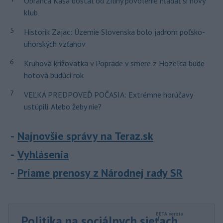
Obranca Kaša dostal od Žiliny povolenie hľadať si nový
klub
5
Historik Zajac: Územie Slovenska bolo jadrom poľsko-
uhorských vzťahov
6
Kruhová križovatka v Poprade v smere z Hozelca bude
hotová budúci rok
7
VEĽKÁ PREDPOVEĎ POČASIA: Extrémne horúčavy
ustúpili. Alebo žeby nie?
Najnovšie správy na Teraz.sk
Vyhlásenia
Priame prenosy z Národnej rady SR
Politika na sociálnych sieťach