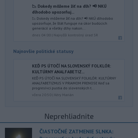
📉 Dokedy môžeme žiť na dlh? 📢 NKÚ
dlhodobo upozorňuj...
📉 Dokedy môžeme žiť na dlh? 📢 NKÚ dlhodobo
upozorňuje, že štát funguje na úkor budúcich
generácií a všetky dlhy nakon...
dnes 04:00
|
Najvyšší kontrolný úrad SR
Najnovšie politické statusy
KEĎ PS ÚTOČÍ NA SLOVENSKÝ FOLKLÓR:
KULTÚRNY ANALFABETIZ...
KEĎ PS ÚTOČÍ NA SLOVENSKÝ FOLKLÓR: KULTÚRNY
ANALFABETIZMUS V PRIAMOM PRENOSE Keď sa
progresívci pustia do slovenských t...
včera 20:50
|
Kéry Marián
Neprehliadnite
ČIASTOČNÉ ZATMENIE SLNKA: