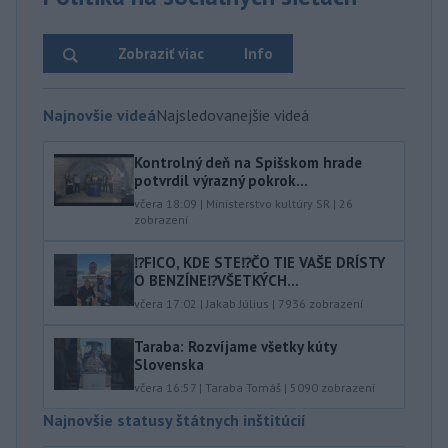
Zobraziť viac
Info
Najnovšie videá
Najsledovanejšie videá
Kontrolný deň na Spišskom hrade
potvrdil výrazný pokrok...
včera 18:09
|
Ministerstvo kultúry SR
|
26
zobrazení
⁉️FICO, KDE STE⁉️ČO TIE VAŠE DRÍSTY
O BENZÍNE⁉️VŠETKÝCH...
včera 17:02
|
Jakab Július
|
7936
zobrazení
Taraba: Rozvíjame všetky kúty
Slovenska
včera 16:57
|
Taraba Tomáš
|
5090
zobrazení
Najnovšie statusy štátnych inštitúcií