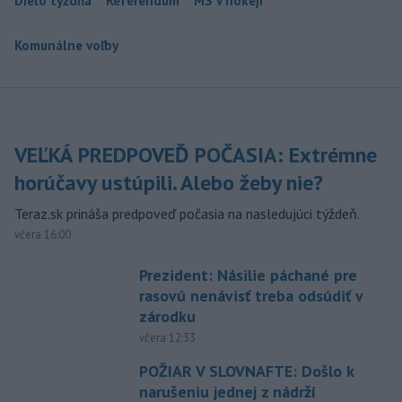
Dielo týždňa
Referendum
MS v hokeji
Komunálne voľby
VEĽKÁ PREDPOVEĎ POČASIA: Extrémne
horúčavy ustúpili. Alebo žeby nie?
Teraz.sk prináša predpoveď počasia na nasledujúci týždeň.
včera 16:00
Prezident: Násilie páchané pre
rasovú nenávisť treba odsúdiť v
zárodku
včera 12:33
POŽIAR V SLOVNAFTE: Došlo k
narušeniu jednej z nádrží