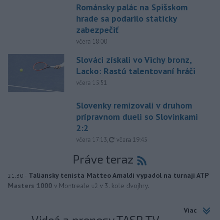
Románsky palác na Spišskom
hrade sa podarilo staticky
zabezpečiť
včera 18:00
Slováci získali vo Vichy bronz,
Lacko: Rastú talentovaní hráči
včera 15:51
Slovenky remizovali v druhom
prípravnom dueli so Slovinkami
2:2
aktualizované
včera 17:13
,
včera 19:45
Práve teraz
-
Taliansky tenista Matteo Arnaldi vypadol na turnaji ATP
21:30
Masters 1000
v Montreale už v 3. kole dvojhry.
Viac
Videá a prenosy TASR TV