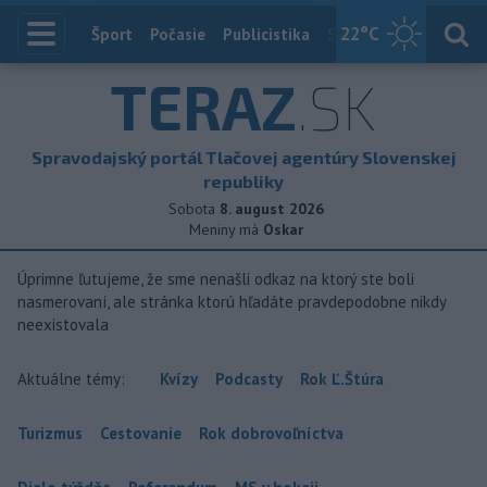
22
°C
Index
Šport
Počasie
Publicistika
Slovensko
Zahranič
TERAZ
.SK
Spravodajský portál Tlačovej agentúry Slovenskej
republiky
Sobota
8. august 2026
Meniny má
Oskar
Úprimne ľutujeme, že sme nenašli odkaz na ktorý ste boli
nasmerovaní, ale stránka ktorú hľadáte pravdepodobne nikdy
neexistovala
Aktuálne témy:
Kvízy
Podcasty
Rok Ľ.Štúra
Turizmus
Cestovanie
Rok dobrovoľníctva