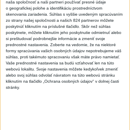
KDH od polície očakáva rýchle
naša spoločnosť a naši partneri používať presné údaje
vyšetrenie útoku na cudzincov v
o geografickej polohe a identifikáciu prostredníctvom
Nitre
skenovania zariadenia. Súhlas s vyššie uvedeným spracúvaním
zo strany našej spoločnosti a našich 824 partnerov môžete
včera 18:06
poskytnúť kliknutím na príslušné tlačidlo. Skôr než súhlas
Rezort školstva pomôže samosprávam s určovaním
poskytnete, môžete kliknutím jeho poskytnutie odmietnuť alebo
školských obvodov
si preštudovať podrobnejšie informácie a zmeniť svoje
prednostné nastavenia.
Zoberte na vedomie, že na niektoré
O jedného prevádzača menej: Prispela k tomu aj slovenská
formy spracúvania vašich osobných údajov nepotrebujeme váš
súhlas, proti takémuto spracovaniu však máte právo namietať.
polícia
Vaše prednostné nastavenia sa budú vzťahovať len na túto
webovú lokalitu. Svoje nastavenia môžete kedykoľvek zmeniť
POŽIAR V SLOVNAFTE: Došlo k narušeniu jednej z nádrží
alebo svoj súhlas odvolať návratom na túto webovú stránku
kliknutím na tlačidlo „Ochrana osobných údajov“ v dolnej časti
Zahraničie
stránky.
Turecko: Nová obranná dohoda nie v
rozpore so záväzkami voči NATO
včera 22:09