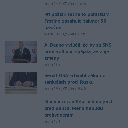
aktualizované
včera 14:20
,
včera 15:46
Pri požiari lesného porastu v
Trstíne zasahuje takmer 50
hasičov
aktualizované
včera 20:21
,
včera 21:05
A. Danko vylúčil, že by sa SNS
pred voľbami spájala, avizuje
zmeny
včera 18:51
Senát USA schválil zákon o
sankciách proti Rusku
aktualizované
včera 19:50
,
včera 20:20
Magyar o kandidátoch na post
prezidenta: Mená nebudú
prekvapením
včera 17:31