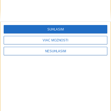
SÚHLASÍM
VIAC MOŽNOSTÍ
NESÚHLASÍM
....