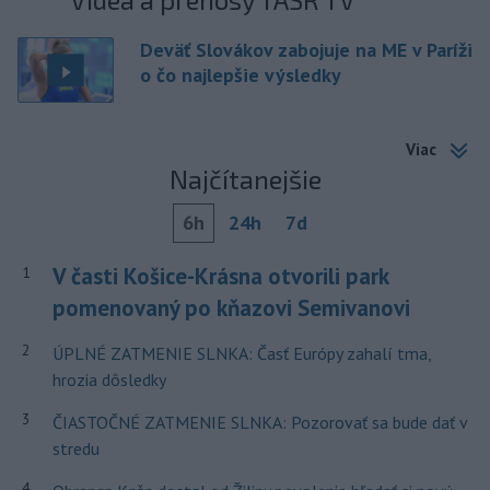
Deväť Slovákov zabojuje na ME v Paríži
o čo najlepšie výsledky
Viac
Najčítanejšie
6h
24h
7d
V časti Košice-Krásna otvorili park
1
pomenovaný po kňazovi Semivanovi
2
ÚPLNÉ ZATMENIE SLNKA: Časť Európy zahalí tma,
hrozia dôsledky
3
ČIASTOČNÉ ZATMENIE SLNKA: Pozorovať sa bude dať v
stredu
4