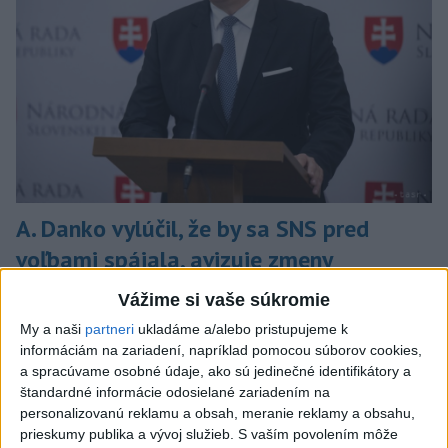
A. Danko vylúčil, že by sa SNS pred
voľbami spájala, avizuje zmeny
Vyhlásil, že už nebude niesť zodpovednosť za „zbabrané
Vážime si vaše súkromie
zonácie, odposluchy ani za iné veci, s ktorými SNS nemá nič
My a naši
partneri
ukladáme a/alebo pristupujeme k
spoločné“.
informáciám na zariadení, napríklad pomocou súborov cookies,
včera 18:51
a spracúvame osobné údaje, ako sú jedinečné identifikátory a
štandardné informácie odosielané zariadením na
Slovensko
personalizovanú reklamu a obsah, meranie reklamy a obsahu,
prieskumy publika a vývoj služieb.
S vaším povolením môže