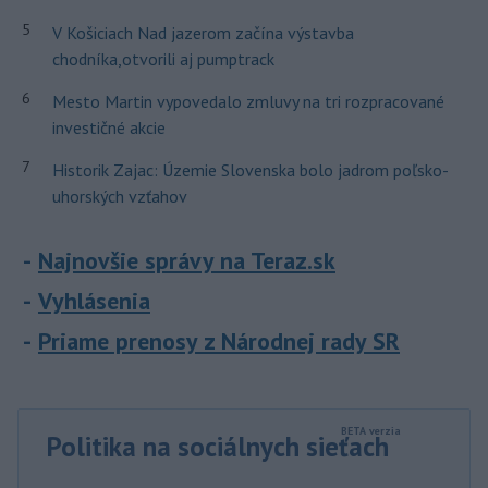
5
V Košiciach Nad jazerom začína výstavba
chodníka,otvorili aj pumptrack
6
Mesto Martin vypovedalo zmluvy na tri rozpracované
investičné akcie
7
Historik Zajac: Územie Slovenska bolo jadrom poľsko-
uhorských vzťahov
Najnovšie správy na Teraz.sk
Vyhlásenia
Priame prenosy z Národnej rady SR
Politika na sociálnych sieťach