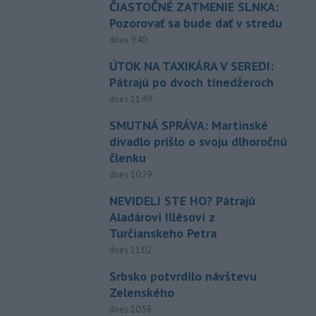
ČIASTOČNÉ ZATMENIE SLNKA:
Pozorovať sa bude dať v stredu
dnes 9:40
ÚTOK NA TAXIKÁRA V SEREDI:
Pátrajú po dvoch tínedžeroch
dnes 11:49
SMUTNÁ SPRÁVA: Martinské
divadlo prišlo o svoju dlhoročnú
členku
dnes 10:29
NEVIDELI STE HO? Pátrajú
Aladárovi Illésovi z
Turčianskeho Petra
dnes 11:02
Srbsko potvrdilo návštevu
Zelenského
dnes 10:58