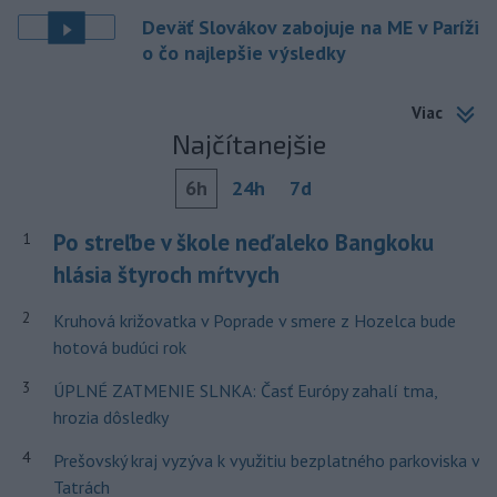
Deväť Slovákov zabojuje na ME v Paríži
o čo najlepšie výsledky
Viac
Najčítanejšie
6h
24h
7d
Po streľbe v škole neďaleko Bangkoku
1
hlásia štyroch mŕtvych
2
Kruhová križovatka v Poprade v smere z Hozelca bude
hotová budúci rok
3
ÚPLNÉ ZATMENIE SLNKA: Časť Európy zahalí tma,
hrozia dôsledky
4
Prešovský kraj vyzýva k využitiu bezplatného parkoviska v
Tatrách