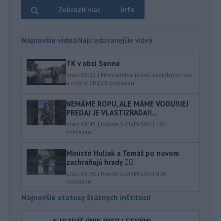
Zobraziť viac
Info
Najnovšie videá
Najsledovanejšie videá
TK v obci Senné
dnes 09:22
|
Ministerstvo práce, sociálnych vecí
a rodiny SR
|
28
zobrazení
NEMÁME ROPU, ALE MÁME VODU‼️JEJ
PREDAJ JE VLASTIZRADA‼️...
dnes 08:45
|
Hnutie SLOVENSKO
|
492
zobrazení
Ministri Huliak a Tomáš po novom
zachraňujú hrady 🤦‍♂️
dnes 08:30
|
Hnutie SLOVENSKO
|
808
zobrazení
Najnovšie statusy štátnych inštitúcií