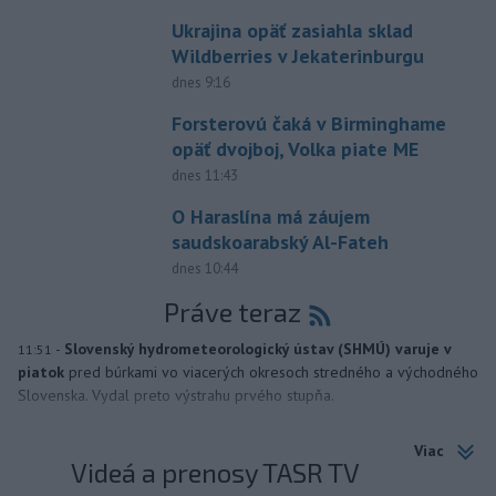
Ukrajina opäť zasiahla sklad
Wildberries v Jekaterinburgu
dnes 9:16
Forsterovú čaká v Birminghame
opäť dvojboj, Volka piate ME
dnes 11:43
O Haraslína má záujem
saudskoarabský Al-Fateh
dnes 10:44
Práve teraz
-
Slovenský hydrometeorologický ústav (SHMÚ) varuje v
11:51
piatok
pred búrkami vo viacerých okresoch stredného a východného
Slovenska. Vydal preto výstrahu prvého stupňa.
Viac
Videá a prenosy TASR TV