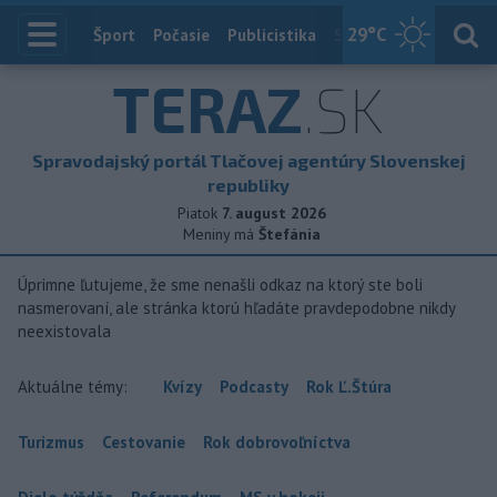
29
°C
Index
Šport
Počasie
Publicistika
Slovensko
Zahranič
TERAZ
.SK
Spravodajský portál Tlačovej agentúry Slovenskej
republiky
Piatok
7. august 2026
Meniny má
Štefánia
Úprimne ľutujeme, že sme nenašli odkaz na ktorý ste boli
nasmerovaní, ale stránka ktorú hľadáte pravdepodobne nikdy
neexistovala
Aktuálne témy:
Kvízy
Podcasty
Rok Ľ.Štúra
Turizmus
Cestovanie
Rok dobrovoľníctva