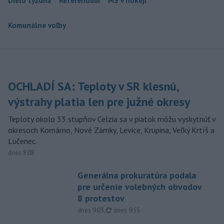
Dielo týždňa
Referendum
MS v hokeji
Komunálne voľby
OCHLADÍ SA: Teploty v SR klesnú,
výstrahy platia len pre južné okresy
Teploty okolo 33 stupňov Celzia sa v piatok môžu vyskytnúť v
okresoch Komárno, Nové Zámky, Levice, Krupina, Veľký Krtíš a
Lučenec.
dnes 8:08
Generálna prokuratúra podala
pre určenie volebných obvodov
8 protestov
aktualizované
dnes 9:03
,
dnes 9:55