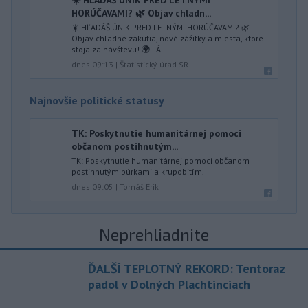
☀️ HĽADÁŠ ÚNIK PRED LETNÝMI
HORÚČAVAMI? 🌿 Objav chladn...
☀️ HĽADÁŠ ÚNIK PRED LETNÝMI HORÚČAVAMI? 🌿
Objav chladné zákutia, nové zážitky a miesta, ktoré
stoja za návštevu! 🌍 LÁ...
dnes 09:13
|
Štatistický úrad SR
Najnovšie politické statusy
TK: Poskytnutie humanitárnej pomoci
občanom postihnutým...
TK: Poskytnutie humanitárnej pomoci občanom
postihnutým búrkami a krupobitím.
dnes 09:05
|
Tomáš Erik
Neprehliadnite
ĎALŠÍ TEPLOTNÝ REKORD: Tentoraz
padol v Dolných Plachtinciach