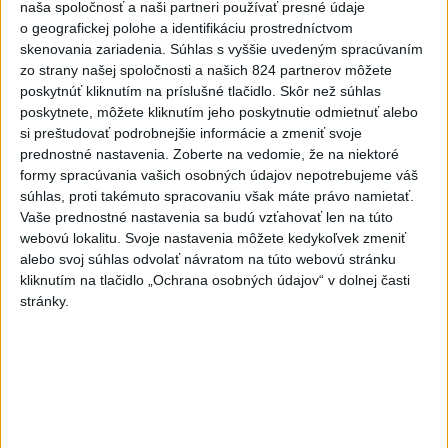
naša spoločnosť a naši partneri používať presné údaje
NKÚ: Časť dotácií schválili VÚC bez jasných hodnotiacich
o geografickej polohe a identifikáciu prostredníctvom
kritérií
skenovania zariadenia. Súhlas s vyššie uvedeným spracúvaním
zo strany našej spoločnosti a našich 824 partnerov môžete
Rezort vnútra požiada NBÚ o nezávislé posúdenie radarov
poskytnúť kliknutím na príslušné tlačidlo. Skôr než súhlas
poskytnete, môžete kliknutím jeho poskytnutie odmietnuť alebo
si preštudovať podrobnejšie informácie a zmeniť svoje
T. Stohlová:EK považuje zonácie za problematické a žiada o
prednostné nastavenia.
Zoberte na vedomie, že na niektoré
ich nápravu
formy spracúvania vašich osobných údajov nepotrebujeme váš
súhlas, proti takémuto spracovaniu však máte právo namietať.
Zahraničie
Vaše prednostné nastavenia sa budú vzťahovať len na túto
webovú lokalitu. Svoje nastavenia môžete kedykoľvek zmeniť
V Grécku starostu mestečka obvinili
alebo svoj súhlas odvolať návratom na túto webovú stránku
kliknutím na tlačidlo „Ochrana osobných údajov“ v dolnej časti
v prípade požiaru neďaleko Atén
stránky.
dnes 11:45
V Južnej Kórei vyvolal dialóg s KĽDR spor ministrov
zahraničia
Nemecká bezpečnostná rada rokovala o dronovom incidente
v Lipsku