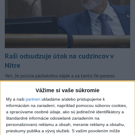
Raši odsudzuje útok na cudzincov v
Nitre
Verí, že polícia páchateľov nájde a za tento čin ponesú
následky.
dnes 8:41
Vážime si vaše súkromie
My a naši
partneri
ukladáme a/alebo pristupujeme k
Slovensko
informáciám na zariadení, napríklad pomocou súborov cookies,
a spracúvame osobné údaje, ako sú jedinečné identifikátory a
Horúčavy vystriedajú búrky: Výstrahy
štandardné informácie odosielané zariadením na
vydali v týchto častiach krajiny
personalizovanú reklamu a obsah, meranie reklamy a obsahu,
dnes 11:55
prieskumy publika a vývoj služieb.
S vaším povolením môže