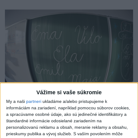
Vážime si vaše súkromie
Od septembra sa AI gramotnosť stane
My a naši
partneri
ukladáme a/alebo pristupujeme k
informáciám na zariadení, napríklad pomocou súborov cookies,
súčasťou vzdelávania na ZŠ
a spracúvame osobné údaje, ako sú jedinečné identifikátory a
štandardné informácie odosielané zariadením na
Žiaci sa budú podľa ministerstva učiť rozumieť tomu, ako AI
personalizovanú reklamu a obsah, meranie reklamy a obsahu,
funguje, kde sú jej limity, aj to, ako si budovať zdravý vzťah k
prieskumy publika a vývoj služieb.
S vaším povolením môže
technológiám.