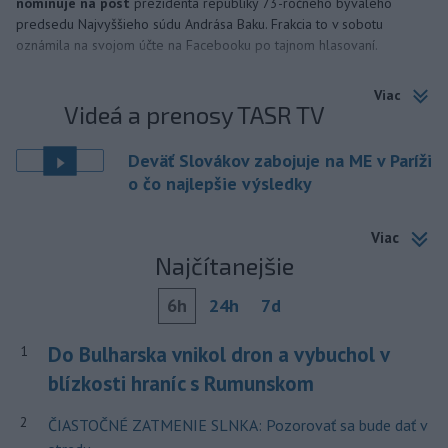
nominuje na post
prezidenta republiky 73-ročného bývalého
predsedu Najvyššieho súdu Andrása Baku. Frakcia to v sobotu
oznámila na svojom účte na Facebooku po tajnom hlasovaní.
Viac
Videá a prenosy TASR TV
Deväť Slovákov zabojuje na ME v Paríži
o čo najlepšie výsledky
Viac
Najčítanejšie
6h
24h
7d
Do Bulharska vnikol dron a vybuchol v
1
blízkosti hraníc s Rumunskom
2
ČIASTOČNÉ ZATMENIE SLNKA: Pozorovať sa bude dať v