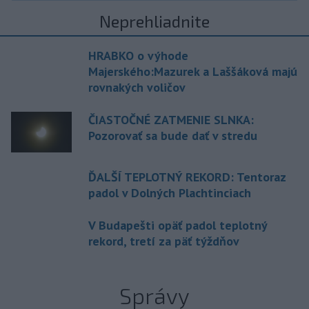
Neprehliadnite
HRABKO o výhode
Majerského:Mazurek a Laššáková majú
rovnakých voličov
ČIASTOČNÉ ZATMENIE SLNKA:
Pozorovať sa bude dať v stredu
ĎALŠÍ TEPLOTNÝ REKORD: Tentoraz
padol v Dolných Plachtinciach
V Budapešti opäť padol teplotný
rekord, tretí za päť týždňov
Správy