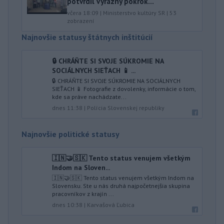
potvrdil výrazný pokrok...
včera 18:09
|
Ministerstvo kultúry SR
|
53
zobrazení
Najnovšie statusy štátnych inštitúcií
🔒 CHRÁŇTE SI SVOJE SÚKROMIE NA
SOCIÁLNYCH SIEŤACH 📱 ...
🔒 CHRÁŇTE SI SVOJE SÚKROMIE NA SOCIÁLNYCH
SIEŤACH 📱 Fotografie z dovolenky, informácie o tom,
kde sa práve nachádzate...
dnes 11:38
|
Polícia Slovenskej republiky
Najnovšie politické statusy
🇮🇳🤝🇸🇰 Tento status venujem všetkým
Indom na Sloven...
🇮🇳🤝🇸🇰 Tento status venujem všetkým Indom na
Slovensku. Ste u nás druhá najpočetnejšia skupina
pracovníkov z krajín ...
dnes 10:38
|
Karvašová Ľubica