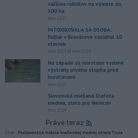
väčšina roľníkov na výmere do
500 ha
dnes 12:27
INTOXIKOVALA SA OSOBA:
Požiar v Braväcove zasiahol 10
stavieb
aktualizované
dnes 10:13
,
dnes 12:19
Na západe sú miestami vydané
výstrahy prvého stupňa pred
horúčavami
dnes 11:21
Slovenská miešaná štafeta
siedma, zlato pre Nemcov
dnes 12:19
Práve teraz
-
Parlamentná frakcia maďarskej vládnej strany Tisza
13:42