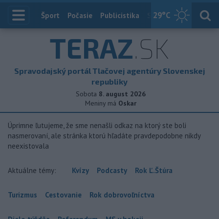
29
°C
Index
Šport
Počasie
Publicistika
Slovensko
Zahranič
TERAZ
.SK
Spravodajský portál Tlačovej agentúry Slovenskej
republiky
Sobota
8. august 2026
Meniny má
Oskar
Úprimne ľutujeme, že sme nenašli odkaz na ktorý ste boli
nasmerovaní, ale stránka ktorú hľadáte pravdepodobne nikdy
neexistovala
Aktuálne témy:
Kvízy
Podcasty
Rok Ľ.Štúra
Turizmus
Cestovanie
Rok dobrovoľníctva