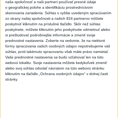
naša spoločnosť a naši partneri používať presné údaje
dnes 10:53
o geografickej polohe a identifikáciu prostredníctvom
skenovania zariadenia. Súhlas s vyššie uvedeným spracúvaním
Slovensko
zo strany našej spoločnosti a našich 824 partnerov môžete
poskytnúť kliknutím na príslušné tlačidlo. Skôr než súhlas
Kúpele Brusno pripravujú 19. ročník
poskytnete, môžete kliknutím jeho poskytnutie odmietnuť alebo
festivalu Jozefa Bednárika
si preštudovať podrobnejšie informácie a zmeniť svoje
prednostné nastavenia.
Zoberte na vedomie, že na niektoré
dnes 13:59
formy spracúvania vašich osobných údajov nepotrebujeme váš
súhlas, proti takémuto spracovaniu však máte právo namietať.
Dielo týždňa SNG: Za(k)liate peniaze - liatie od Miloša Boďu
Vaše prednostné nastavenia sa budú vzťahovať len na túto
webovú lokalitu. Svoje nastavenia môžete kedykoľvek zmeniť
alebo svoj súhlas odvolať návratom na túto webovú stránku
kliknutím na tlačidlo „Ochrana osobných údajov“ v dolnej časti
Klimatológ: Zeleň môže významným spôsobom
stránky.
ovplyvňovať klímu miest
Pamiatkári: Projekty obnovy sa môžu uchádzať o ocenenie
Europa Nostra
Zahraničie