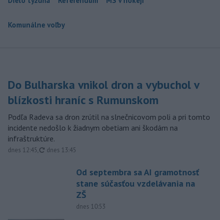
Dielo týždňa
Referendum
MS v hokeji
Komunálne voľby
Do Bulharska vnikol dron a vybuchol v
blízkosti hraníc s Rumunskom
Podľa Radeva sa dron zrútil na slnečnicovom poli a pri tomto
incidente nedošlo k žiadnym obetiam ani škodám na
infraštruktúre.
aktualizované
dnes 12:45
,
dnes 13:45
Od septembra sa AI gramotnosť
stane súčasťou vzdelávania na
ZŠ
dnes 10:53