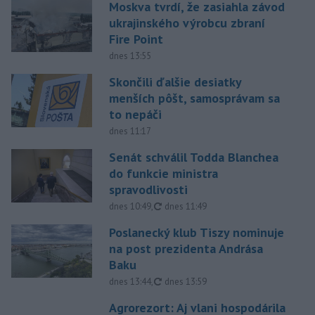
Moskva tvrdí, že zasiahla závod
ukrajinského výrobcu zbraní
Fire Point
dnes 13:55
Skončili ďalšie desiatky
menších pôšt, samosprávam sa
to nepáči
dnes 11:17
Senát schválil Todda Blanchea
do funkcie ministra
spravodlivosti
aktualizované
dnes 10:49
,
dnes 11:49
Poslanecký klub Tiszy nominuje
na post prezidenta Andrása
Baku
aktualizované
dnes 13:44
,
dnes 13:59
Agrorezort: Aj vlani hospodárila