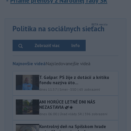
Priame prenosy z Národnej rady SR
Politika na sociálnych sieťach
Zobraziť viac
Info
Najnovšie videá
Najsledovanejšie videá
T. Gašpar: PS žije z dotácií a kritiku
fondu nazýva úto...
dnes 11:57
|
Smer - SSD
|
65
zobrazení
ANI HORÚCE LETNÉ DNI NÁS
NEZASTAVIA 🌿☀️
dnes 06:00
|
Úrad vlády SR
|
396
zobrazení
Kontrolný deň na Spišskom hrade