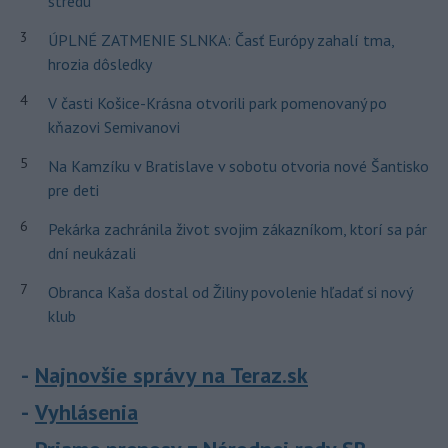
stredu
3
ÚPLNÉ ZATMENIE SLNKA: Časť Európy zahalí tma,
hrozia dôsledky
4
V časti Košice-Krásna otvorili park pomenovaný po
kňazovi Semivanovi
5
Na Kamzíku v Bratislave v sobotu otvoria nové Šantisko
pre deti
6
Pekárka zachránila život svojim zákazníkom, ktorí sa pár
dní neukázali
7
Obranca Kaša dostal od Žiliny povolenie hľadať si nový
klub
Najnovšie správy na Teraz.sk
Vyhlásenia