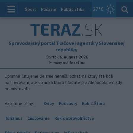
27
°C
Index
Šport
Počasie
Publicistika
Slovensko
Zahranič
TERAZ
.SK
Spravodajský portál Tlačovej agentúry Slovenskej
republiky
Štvrtok
6. august 2026
Meniny má
Jozefína
Úprimne ľutujeme, že sme nenašli odkaz na ktorý ste boli
nasmerovaní, ale stránka ktorú hľadáte pravdepodobne nikdy
neexistovala
Aktuálne témy:
Kvízy
Podcasty
Rok Ľ.Štúra
Turizmus
Cestovanie
Rok dobrovoľníctva