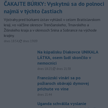
ČAKAJTE BÚRKY: Vyskytnú sa do polnoci
najmä v týchto častiach
Výstrahy pred búrkami ústav vyhlásil v celom Bratislavskom
kraji, vo väčšine okresov Trenčianskeho, Trnavského a
Žilinského kraja a v okresoch Snina a Sobrance na východe
krajiny.
aktualizované
dnes 18:54
,
dnes 19:09
Na kúpalisku Diakovce UNIKALA
LÁTKA, osem ľudí skončilo v
nemocnici
aktualizované
dnes 18:23
,
dnes 21:38
Francúzski vinári sa po
požiaroch obávajú dymovej
príchute vo víne
dnes 21:44
Uganda schválila vyslanie