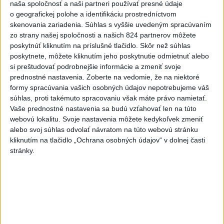
naša spoločnosť a naši partneri používať presné údaje
o geografickej polohe a identifikáciu prostredníctvom
skenovania zariadenia. Súhlas s vyššie uvedeným spracúvaním
Na kúpalisku Diakovce UNIKALA LÁTKA,
zo strany našej spoločnosti a našich 824 partnerov môžete
poskytnúť kliknutím na príslušné tlačidlo. Skôr než súhlas
osem ľudí skončilo v nemocnici
poskytnete, môžete kliknutím jeho poskytnutie odmietnuť alebo
Na mieste zasahovala aj polícia v súčinnosti s ďalšími
si preštudovať podrobnejšie informácie a zmeniť svoje
záchrannými zložkami.
prednostné nastavenia.
Zoberte na vedomie, že na niektoré
formy spracúvania vašich osobných údajov nepotrebujeme váš
aktualizované
dnes 18:23
,
dnes 21:38
súhlas, proti takémuto spracovaniu však máte právo namietať.
Vaše prednostné nastavenia sa budú vzťahovať len na túto
Slovensko
webovú lokalitu. Svoje nastavenia môžete kedykoľvek zmeniť
alebo svoj súhlas odvolať návratom na túto webovú stránku
ŽSK: VšZP znevýhodnila krajské
kliknutím na tlačidlo „Ochrana osobných údajov“ v dolnej časti
nemocnice v porovnaní so
stránky.
súkromnými
dnes 17:57
KDH žiada ministra vnútra o vysvetlenie nákupu kamerových
systémov
Rezort vnútra reaguje na kritiku pri modernizácii dopravných