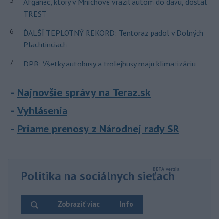
5
Afganec, ktorý v Mníchove vrazil autom do davu, dostal
TREST
6
ĎALŠÍ TEPLOTNÝ REKORD: Tentoraz padol v Dolných
Plachtinciach
7
DPB: Všetky autobusy a trolejbusy majú klimatizáciu
Najnovšie správy na Teraz.sk
Vyhlásenia
Priame prenosy z Národnej rady SR
Politika na sociálnych sieťach
Zobraziť viac
Info