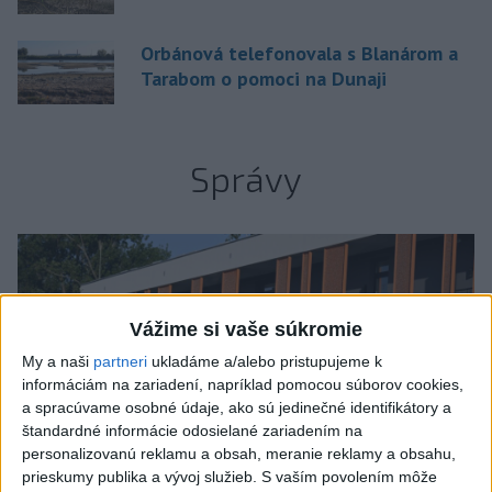
Orbánová telefonovala s Blanárom a
Tarabom o pomoci na Dunaji
Správy
Vážime si vaše súkromie
My a naši
partneri
ukladáme a/alebo pristupujeme k
informáciám na zariadení, napríklad pomocou súborov cookies,
a spracúvame osobné údaje, ako sú jedinečné identifikátory a
štandardné informácie odosielané zariadením na
personalizovanú reklamu a obsah, meranie reklamy a obsahu,
prieskumy publika a vývoj služieb.
S vaším povolením môže