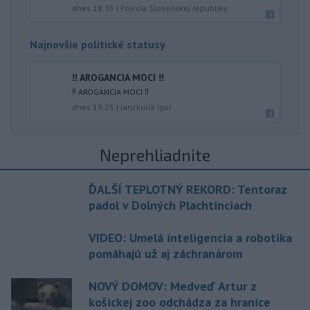
dnes 18:35
|
Polícia Slovenskej republiky
Najnovšie politické statusy
‼️ AROGANCIA MOCI ‼️
‼️ AROGANCIA MOCI ‼️
dnes 19:25
|
Janckulík Igor
Neprehliadnite
ĎALŠÍ TEPLOTNÝ REKORD: Tentoraz
padol v Dolných Plachtinciach
VIDEO: Umelá inteligencia a robotika
pomáhajú už aj záchranárom
NOVÝ DOMOV: Medveď Artur z
košickej zoo odchádza za hranice