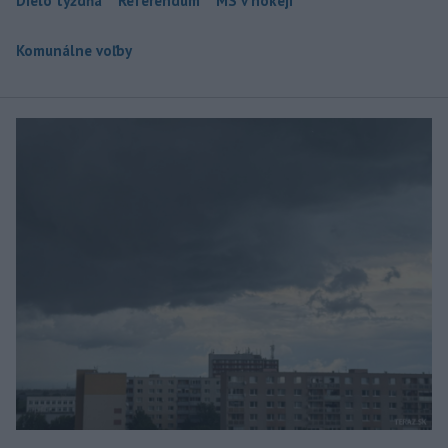
Dielo týždňa
Referendum
MS v hokeji
Komunálne voľby