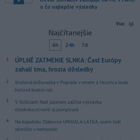
o čo najlepšie výsledky
Viac
Najčítanejšie
6h
24h
7d
ÚPLNÉ ZATMENIE SLNKA: Časť Európy
1
zahalí tma, hrozia dôsledky
2
Kruhová križovatka v Poprade v smere z Hozelca bude
hotová budúci rok
3
V Košiciach Nad jazerom začína výstavba
chodníka,otvorili aj pumptrack
4
Na kúpalisku Diakovce UNIKALA LÁTKA, osem ľudí
skončilo v nemocnici