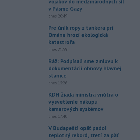
vojakov do medzinárodných síl
v Pásme Gazy
dnes 20:49
Pre únik ropy z tankera pri
Ománe hrozí ekologická
katastrofa
dnes 21:59
Ráž: Podpísali sme zmluvu k
dokumentácii obnovy hlavnej
stanice
dnes 15:26
KDH žiada ministra vnútra o
vysvetlenie nákupu
kamerových systémov
dnes 17:40
V Budapešti opäť padol
teplotný rekord, tretí za päť