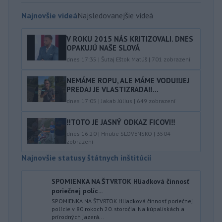
Najnovšie videá
Najsledovanejšie videá
V ROKU 2015 NÁS KRITIZOVALI. DNES
OPAKUJÚ NAŠE SLOVÁ
dnes 17:35
|
Šutaj Eštok Matúš
|
701
zobrazení
NEMÁME ROPU, ALE MÁME VODU‼️JEJ
PREDAJ JE VLASTIZRADA‼️...
dnes 17:05
|
Jakab Július
|
649
zobrazení
‼️TOTO JE JASNÝ ODKAZ FICOVI‼️
dnes 16:20
|
Hnutie SLOVENSKO
|
3504
zobrazení
Najnovšie statusy štátnych inštitúcií
SPOMIENKA NA ŠTVRTOK Hliadková činnosť
poriečnej políc...
SPOMIENKA NA ŠTVRTOK Hliadková činnosť poriečnej
polície v 80 rokoch 20. storočia. Na kúpaliskách a
prírodných jazerá...