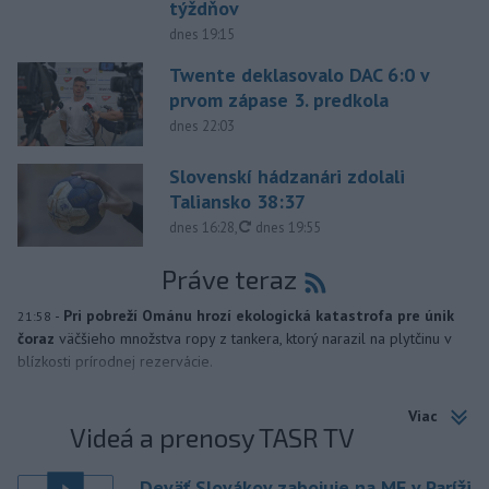
týždňov
dnes 19:15
Twente deklasovalo DAC 6:0 v
prvom zápase 3. predkola
dnes 22:03
Slovenskí hádzanári zdolali
Taliansko 38:37
aktualizované
dnes 16:28
,
dnes 19:55
Práve teraz
-
Pri pobreží Ománu hrozí ekologická katastrofa pre únik
21:58
čoraz
väčšieho množstva ropy z tankera, ktorý narazil na plytčinu v
blízkosti prírodnej rezervácie.
Viac
Videá a prenosy TASR TV
Deväť Slovákov zabojuje na ME v Paríži